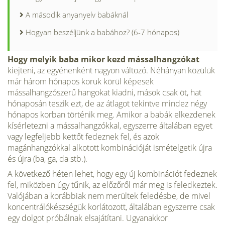
A második anyanyelv babáknál
Hogyan beszéljünk a babához? (6-7 hónapos)
Hogy melyik baba mikor kezd mássalhangzókat
kiejteni, az egyé­nenként nagyon változó. Néhányan kö­zülük
már három hónapos koruk körül képesek
mássalhangzószerű hangokat kiadni, mások csak öt, hat
hónaposán teszik ezt, de az átlagot tekintve mindez négy
hónapos korban történik meg. Amikor a babák elkezdenek
kísérletezni a mássalhangzókkal, egyszerre általában egyet
vagy legfeljebb kettőt fedeznek fel, és azok
magánhangzókkal alkotott kom­binációját ismételgetik újra
és újra (ba, ga, da stb.).
A következő héten lehet, hogy egy új kombinációt fedeznek
fel, miköz­ben úgy tűnik, az előzőről már meg is feledkeztek.
Valójában a korábbiak nem merültek feledésbe, de mivel
koncentrálókészségük korlátozott, általában egy­szerre csak
egy dolgot próbálnak elsajátí­tani. Ugyanakkor