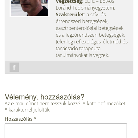
Végzettség
: ELTE – Eötvös
Loránd Tudományegyetem.
Szakterület
: a szív- és
érrendszeri betegségek,
gasztroenterológiai betegségek
és a légzőrendszeri betegségek.
Jelenleg reflexológus, életmód és
tanácsadó terapeuta
tanulmányokat is végzek.
Vélemény, hozzászólás?
Az e-mail címet nem tesszük közzé.
A kötelező mezőket
*
karakterrel jelöltük
Hozzászólás
*