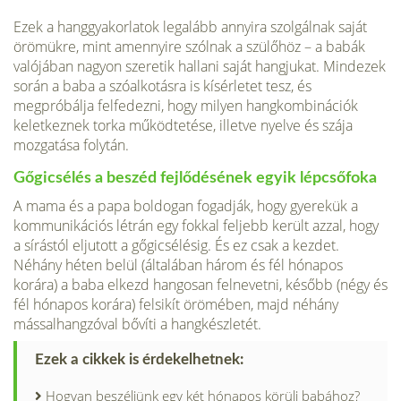
Ezek a hanggyakorlatok legalább annyira szolgálnak saját
örömükre, mint amennyire szólnak a szülőhöz – a babák
valójában nagyon szeretik hallani saját hangjukat. Mindezek
során a baba a szó­alkotásra is kísérletet tesz, és
megpróbál­ja felfedezni, hogy milyen hangkombi­nációk
keletkeznek torka működtetése, illetve nyelve és szája
mozgatása folytán.
Gőgicsélés a beszéd fejlődésének egyik lépcsőfoka
A mama és a papa boldogan fogad­ják, hogy gyerekük a
kommunikációs lét­rán egy fokkal feljebb került azzal, hogy
a sírástól eljutott a gőgicsélésig. És ez csak a kezdet.
Néhány héten belül (általában három és fél hónapos
korára) a baba el­kezd hangosan felnevetni, később (négy és
fél hónapos korára) felsikít örömében, majd néhány
mássalhangzóval bővíti a hangkészletét.
Ezek a cikkek is érdekelhetnek:
Hogyan beszéljünk egy két hónapos körüli babához?