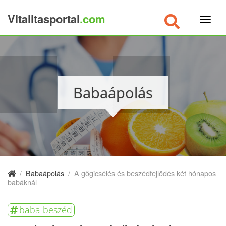
Vitalitasportal
.com
×
Babaápolás
/
Babaápolás
/
A gőgicsélés és beszédfejlődés két hónapos
babáknál
baba beszéd