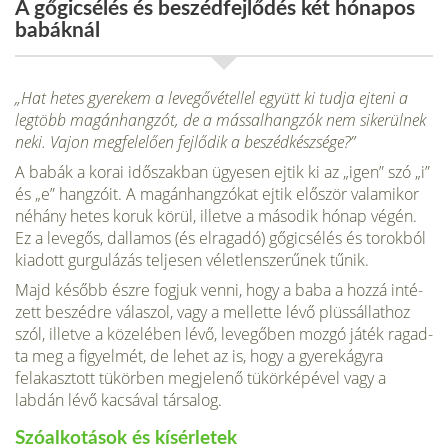
A gőgicsélés és beszédfejlődés két hónapos
babáknál
„Hat hetes gyerekem a levegő­vétellel együtt ki tudja ejteni a
legtöbb magánhangzót, de a mássalhangzók nem sikerülnek
neki. Vajon megfelelően fejlődik a beszédkészsége?”
A babák a korai időszakban ügyesen ej­tik ki az „igen” szó „i”
és „e” hangzóit. A magánhangzókat ejtik először valamikor
néhány hetes koruk körül, illetve a második hónap végén.
Ez a levegős, dallamos (és elragadó) gőgicsélés és to­rokból
kiadott gurgulázás teljesen vélet­lenszerűnek tűnik.
Majd később észre fogjuk venni, hogy a baba a hozzá inté­
zett beszédre válaszol, vagy a mellette lévő plüssállathoz
szól, illetve a közelé­ben lévő, levegőben mozgó játék ragad­
ta meg a figyelmét, de lehet az is, hogy a gyerekágyra
felakasztott tükörben meg­jelenő tükörképével vagy a
labdán lévő kacsával társalog.
Szóalkotások és kísérletek