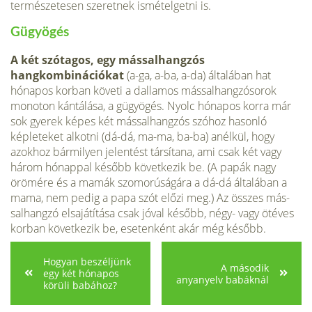
természetesen szeretnek ismételgetni is.
Gügyögés
A két szótagos, egy mássalhangzós
hangkombinációkat
(a-ga, a-ba, a-da) általában hat
hónapos korban követi a dallamos mássalhangzósorok
monoton kántálása, a gügyögés. Nyolc hónapos korra már
sok gyerek képes két mással­hangzós szóhoz hasonló
képleteket al­kotni (dá-dá, ma-ma, ba-ba) anélkül, hogy
azokhoz bármilyen jelentést társí­tana, ami csak két vagy
három hónappal később következik be. (A papák nagy
örömére és a mamák szomorúságára a dá-dá általában a
mama, nem pedig a papa szót előzi meg.) Az összes más­
salhangzó elsajátítása csak jóval később, négy- vagy ötéves
korban következik be, esetenként akár még később.
Hogyan beszéljünk
A második
egy két hónapos
anyanyelv babáknál
körüli babához?