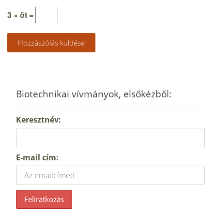
3 × öt =
Biotechnikai vívmányok, elsőkézből:
Keresztnév:
E-mail cím: