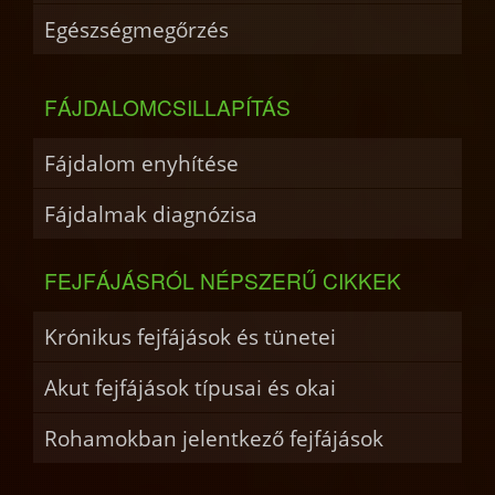
Egészségmegőrzés
FÁJDALOMCSILLAPÍTÁS
Fájdalom enyhítése
Fájdalmak diagnózisa
FEJFÁJÁSRÓL NÉPSZERŰ CIKKEK
Krónikus fejfájások és tünetei
Akut fejfájások típusai és okai
Rohamokban jelentkező fejfájások