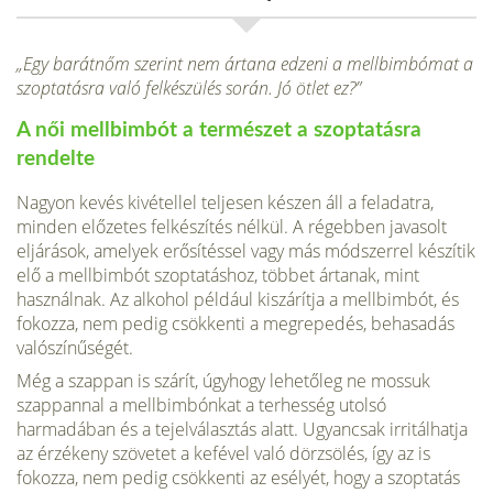
„Egy barátnőm szerint nem ártana edzeni a mellbimbómat a
szoptatásra való felkészülés során. Jó ötlet ez?”
A női mellbimbót a természet a szopta­tásra
rendelte
Nagyon kevés kivétellel teljesen készen áll a feladatra,
minden előzetes felkészítés nélkül. A régebben javasolt
eljárások, amelyek erősítéssel vagy más módszerrel készítik
elő a mellbim­bót szoptatáshoz, többet ártanak, mint
használnak. Az alkohol például kiszárít­ja a mellbimbót, és
fokozza, nem pedig csökkenti a megrepedés, behasadás
való­színűségét.
Még a szappan is szárít, úgy­hogy lehetőleg ne mossuk
szappannal a mellbimbónkat a terhesség utolsó
harmadában és a tejelválasztás alatt. Ugyan­csak irritálhatja
az érzékeny szövetet a kefével való dörzsölés, így az is
fokozza, nem pedig csökkenti az esélyét, hogy a szoptatás