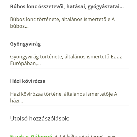
Búbos lonc összetevői, hatásai, gyógyászatai…
Búbos lonc története, általános ismertetője A
búbos…
Gyöngyvirág
Gyöngyvirág története, általános ismertető Ez az
Európában,…
Házi kövirózsa
Házi kövirózsa történe, általános ismertetője A
házi…
Utolsó hozzászólások:
Fazekas Gáborné
a(z)
A bélhurutok természetes