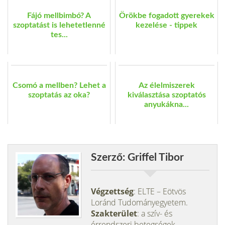
Fájó mellbimbó? A
Örökbe fogadott gyerekek
szoptatást is lehetetlenné
kezelése - tippek
tes...
Csomó a mellben? Lehet a
Az élelmiszerek
szoptatás az oka?
kiválasztása szoptatós
anyukákna...
Szerző: Griffel Tibor
Végzettség
: ELTE – Eötvös
Loránd Tudományegyetem.
Szakterület
: a szív- és
érrendszeri betegségek,