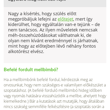
Nagy a kísértés, hogy szülés előtt
megpróbáljuk lefejni az
előtejet
, mert így
kiderülhet, hogy egyálta­lán van-e tejünk – de
nem tanácsos. Az ilyen műveletek nemcsak
méh-összehúzódásokat válthatnak ki, de
olyan nem kívánt eredménnyel is járhatnak,
mint hogy az előtejben lévő néhány fontos
alkotó­rész elvész.
Befelé fordult mellbimbó?
Ha a mellbimbónk befelé fordul, kérdezzük meg az
orvosunkat, hogy nem szükséges-e valamilyen előkészület a
szoptatáshoz. (A befelé forduló mell­bimbó hideg időben
vagy nyomás hatá­sára visszahúzódik a mellbe, ahelyett hogy
kiemelkedne.) Bár a kutatások azt mutatják, hogy általában
nincs szükség semmiféle felkészítésre (a szoptatás során a