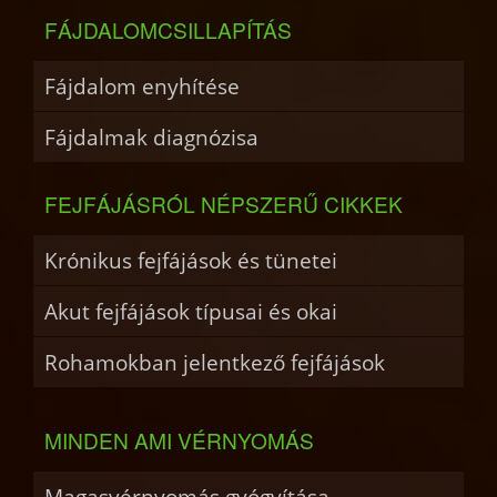
FÁJDALOMCSILLAPÍTÁS
Fájdalom enyhítése
Fájdalmak diagnózisa
FEJFÁJÁSRÓL NÉPSZERŰ CIKKEK
Krónikus fejfájások és tünetei
Akut fejfájások típusai és okai
Rohamokban jelentkező fejfájások
MINDEN AMI VÉRNYOMÁS
Magasvérnyomás gyógyítása