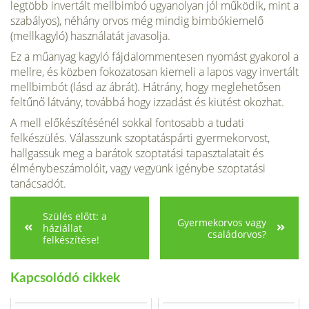
legtöbb invertált mellbimbó ugyanolyan jól működik, mint a
szabá­lyos), néhány orvos még mindig bim­bókiemelő
(mellkagyló) használatát ja­vasolja.
Ez a műanyag kagyló fájdalom­mentesen nyomást gyakorol a
mellre, és közben fokozatosan kiemeli a lapos vagy invertált
mellbimbót (lásd az ábrát). Hátrány, hogy meglehetősen
feltűnő lát­vány, továbbá hogy izzadást és kiütést okozhat.
A mell előkészítésénél sokkal fontosabb a tudati
felkészülés. Válasszunk szop­tatáspárti gyermekorvost,
hallgassuk meg a barátok szoptatási tapasztala­tait és
élménybeszámolóit, vagy ve­gyünk igénybe szoptatási
tanácsadót.
Szülés előtt: a
Gyermekorvos vagy
háziállat
családorvos?
felkészítése!
Kapcsolódó cikkek