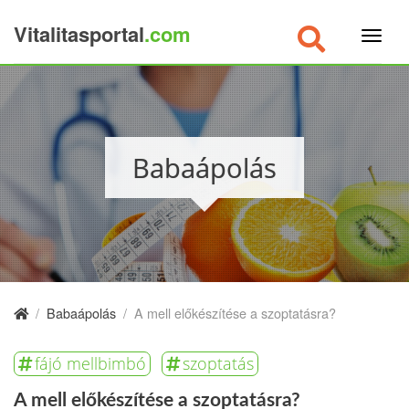
Vitalitasportal
.com
×
Babaápolás
/
Babaápolás
/
A mell előkészítése a szoptatásra?
fájó mellbimbó
szoptatás
A mell előkészítése a szoptatásra?