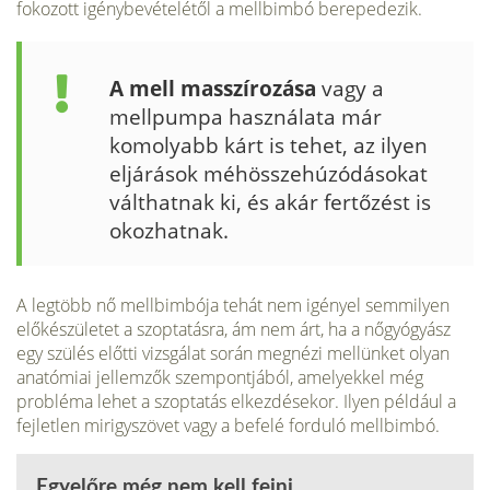
fokozott igénybevételétől a mellbimbó berepedezik.
A mell masszírozása
vagy a
mellpumpa használata már
komolyabb kárt is tehet, az ilyen
eljárá­sok méhösszehúzódásokat
válthatnak ki, és akár fertőzést is
okozhatnak.
A legtöbb nő mellbimbója tehát nem igényel semmilyen
előkészületet a szop­tatásra, ám nem árt, ha a nőgyógyász
egy szülés előtti vizsgálat során megné­zi mellünket olyan
anatómiai jellemzők szempontjából, amelyekkel még
problé­ma lehet a szoptatás elkezdésekor. Ilyen például a
fejletlen mirigyszövet vagy a befelé forduló mellbimbó.
Egyelőre még nem kell fejni