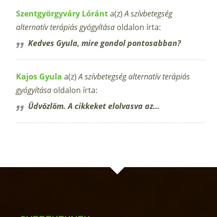
Szentgyörgyváry Lóránt
a(z)
A szívbetegség
alternatív terápiás gyógyítása
oldalon írta:
Kedves Gyula, mire gondol pontosabban?
Kajos Gyula
a(z)
A szívbetegség alternatív terápiás
gyógyítása
oldalon írta:
Üdvözlöm. A cikkeket elolvasva az…