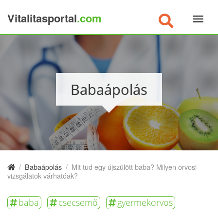
Vitalitasportal
.com
×
Babaápolás
/
Babaápolás
/
Mit tud egy újszülött baba? Milyen orvosi
vizsgálatok várhatóak?
baba
csecsemő
gyermekorvos