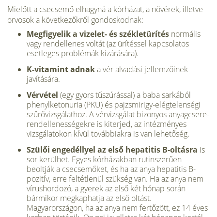
Mielőtt a csecsemő elhagyná a kórhá­zat, a nővérek, illetve
orvosok a követ­kezőkről gondoskodnak:
Megfigyelik a vizelet- és székletürítés
normális
vagy rendellenes voltát (az ürí­téssel kapcsolatos
esetleges problémák ki­zárására).
K-vitamint adnak
a vér alvadási jel­lemzőinek
javítására.
Vérvétel
(egy gyors tűszúrással) a ba­ba sarkából
phenylketonuria (PKU) és pajzsmirigy-elégtelenségi
szűrővizsgálat­hoz. A vérvizsgálat bizonyos anyagcsere­
rendellenességekre is kiterjed, az intéz­ményes
vizsgálatokon kívül továbbiakra is van lehetőség.
Szülői engedéllyel az első hepatitis B-oltásra
is
sor kerülhet. Egyes kórhá­zakban rutinszerűen
beoltják a csecse­mőket, és ha az anya hepatitis B-
pozitív, erre feltétlenül szükség van. Ha az anya nem
vírushordozó, a gyerek az el­ső két hónap során
bármikor megkap­hatja az első oltást.
Magyarországon, ha az anya nem fertőzött, ez 14 éves