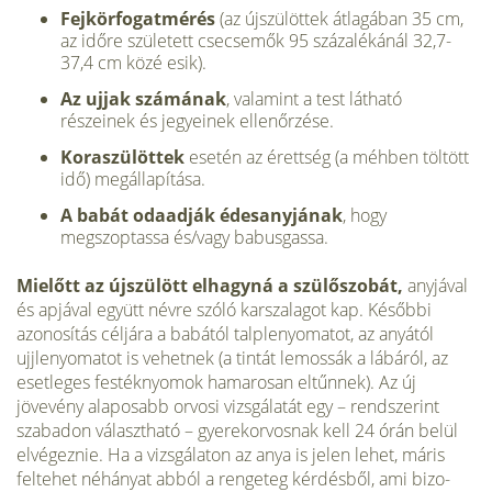
Fejkörfogatmérés
(az újszülöttek átlagá­ban 35 cm,
az időre született csecsemők 95 százalékánál 32,7-
37,4 cm közé esik).
Az ujjak számának
, valamint a test lát­ható
részeinek és jegyeinek ellenőrzése.
Koraszülöttek
esetén az érettség (a méh­ben töltött
idő) megállapítása.
A babát odaadják édesanyjának
, hogy
megszoptassa és/vagy babusgassa.
Mielőtt az újszülött elhagyná a szülő­szobát,
anyjával
és apjával együtt névre szóló karszalagot kap. Későbbi
azono­sítás céljára a babától talplenyomatot, az anyától
ujjlenyomatot is vehetnek (a tintát lemossák a lábáról, az
esetleges festéknyomok hamarosan eltűnnek). Az új
jövevény alaposabb orvosi vizsgá­latát egy – rendszerint
szabadon választ­ható – gyerekorvosnak kell 24 órán be­lül
elvégeznie. Ha a vizsgálaton az anya is jelen lehet, máris
feltehet néhányat abból a rengeteg kérdésből, ami bizo­