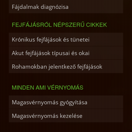
Fájdalmak diagnózisa
FEJFÁJÁSRÓL NÉPSZERŰ CIKKEK
Krónikus fejfájások és tünetei
Akut fejfájások típusai és okai
Rohamokban jelentkező fejfájások
MINDEN AMI VÉRNYOMÁS
Magasvérnyomás gyógyítása
Magasvérnyomás kezelése