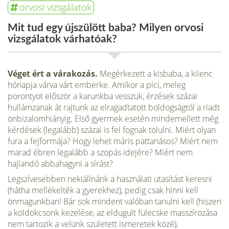
orvosi vizsgálatok
Mit tud egy újszülött baba? Milyen orvosi
vizsgálatok várhatóak?
Véget ért a várakozás.
Megérkezett a kis­baba, a kilenc
hónapja várva várt ember­ke. Amikor a pici, meleg
porontyot elő­ször a karunkba vesszük, érzések százai
hullámzanak át rajtunk az elragadtatott boldogságtól a riadt
önbizalomhiányig. Első gyermek esetén mindemellett még
kérdések (legalább) százai is fel fognak to­lulni. Miért olyan
fura a fejformája? Hogy lehet máris pattanásos? Miért nem
ma­rad ébren legalább a szopás idejére? Miért nem
hajlandó abbahagyni a sírást?
Legszívesebben nekiállnánk a hasz­nálati utasítást keresni
(hátha mellékel­ték a gyerekhez), pedig csak hinni kell
önmagunkban! Bár sok mindent való­ban tanulni kell (hiszen
a köldökcsonk kezelése, az eldugult fülecske masszíro­zása
nem tartozik a velünk született is­meretek közé),