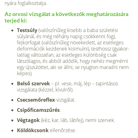
nyára foglalkoztatja.
Az orvosi vizsgálat a következők meghatározására
terjed ki:
Testsúly
(valószínűleg kisebb a baba születési
súlyánál, és még néhány napig csökkenni fog),
fejkörfogat (valószínű­leg növekedett, az esetleges
deformációk kezdenek kisimulni), testhossz (gyakor­
latilag változatlan, az esetleges különbség csak
látszólagos, és abból adódik, hogy nehéz megmérni
egy újszülöttet, aki se állni, se nyugton maradni nem
képes).
Belső szervek
– pl. vese, máj, lép – tapintásos
vizsgálata (kézzel, kívülről).
Csecsemőreflex
-vizsgálat.
Csípőficamszűrés
.
Végtagok
(kéz, kar, láb, lábfej), nemi szervek.
Köldökcsonk
ellenőrzése.