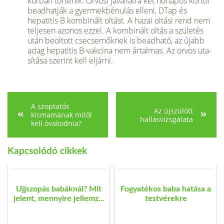
korban történik. Orvosi javallatra két hó­napos kortól
beadhatják a gyermekbé­nulás elleni, DTap és
hepatitis B kom­binált oltást. A hazai oltási rend nem
teljesen azonos ezzel. A kombinált oltás a születés
után beoltott csecsemőknek is beadható, az újabb
adag hepatitis B-vakcina nem ártalmas. Az orvos uta­
sítása szerint kell eljárni.
A szoptatós
Az újszülött
kismamának mitől
hallásvizsgálata
kell óvakodnia?
Kapcsolódó cikkek
Ujjszopás babáknál? Mit
Fogyatékos baba hatása a
jelent, mennyire jellemz...
testvérekre