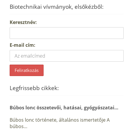
Biotechnikai vívmányok, elsőkézből:
Keresztnév:
E-mail cím:
Legfrissebb cikkek:
Búbos lonc összetevői, hatásai, gyógyászatai…
Búbos lonc története, általános ismertetője A
búbos…