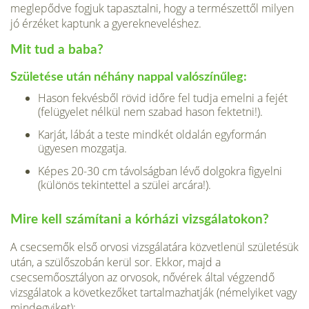
meglepődve fogjuk ta­pasztalni, hogy a természettől milyen
jó érzéket kaptunk a gyerekneveléshez.
Mit tud a baba?
Születése után néhány nappal valószínűleg:
Hason fekvésből rövid időre fel tudja emelni a fejét
(felügyelet nélkül nem sza­bad hason fektetni!).
Karját, lábát a teste mindkét oldalán egyformán
ügyesen mozgatja.
Képes 20-30 cm távolságban lévő dol­gokra figyelni
(különös tekintettel a szü­lei arcára!).
Mire kell számítani a kórházi vizsgálatokon?
A csecsemők első orvosi vizsgálatára köz­vetlenül születésük
után, a szülőszobán kerül sor. Ekkor, majd a
csecsemőosztá­lyon az orvosok, nővérek által végzendő
vizsgálatok a következőket tartalmazhat­ják (némelyiket vagy
mindegyiket):