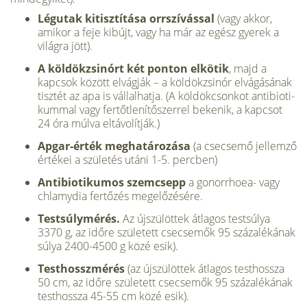
Légutak kitisztítása orrszívással
(vagy akkor,
amikor a feje kibújt, vagy ha már az egész gyerek a
világra jött).
A köldökzsinórt két ponton elkötik
, majd a
kapcsok között elvágják – a köl­dökzsinór elvágásának
tisztét az apa is vállalhatja. (A köldökcsonkot antibioti­
kummal vagy fertőtlenítőszerrel bekenik, a kapcsot
24 óra múlva eltávolítják.)
Apgar-érték meghatározása
(a csecse­mő jellemző
értékei a születés utáni 1-5. percben)
Antibiotikumos szemcsepp
a gonorrhoea- vagy
chlamydia fertőzés megelőzésére.
Testsúlymérés.
Az újszülöttek átlagos testsúlya
3370 g, az időre született csecse­mők 95 százalékának
súlya 2400-4500 g közé esik).
Testhosszmérés
(az újszülöttek átla­gos testhossza
50 cm, az időre született csecsemők 95 százalékának
testhossza 45-55 cm közé esik).