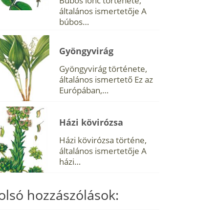
Búbos lonc története,
általános ismertetője A
búbos…
Gyöngyvirág
Gyöngyvirág története,
általános ismertető Ez az
Európában,…
Házi kövirózsa
Házi kövirózsa történe,
általános ismertetője A
házi…
olsó hozzászólások: