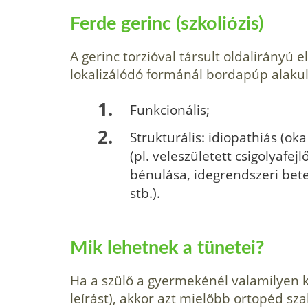
Ferde gerinc (szkoliózis)
A gerinc torzióval társult oldalirányú e
lokalizálódó formánál bordapúp alakul 
Funkcionális;
Strukturális: idiopathiás (o
(pl. veleszületett csigolyafe
bénulása, idegrendszeri bet
stb.).
Mik lehetnek a tünetei?
Ha a szülő a gyermekénél valamilyen kór
le­írást), akkor azt mielőbb ortopéd sz