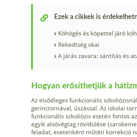
Ezek a cikkek is érdekelhet
Köhögés és köpettel járó kö
Rekedtség okai
A járás zavara: sántítás és at
Hogyan erősíthetjük a hátiz
Az elsődleges funkcionális szkoliózisnál
gerinctornával, úszással. Az iskolai to
funkcionális szkoliózis esetén fontos a
egyik alsóvégtag rövidü­lése (sarokemel
feladat, esetenként műtéti korrekció is