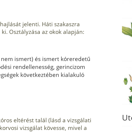
lhajlását jelenti. Háti szakaszra
ki. Osztályzása az okok alapján:
ka nem ismert) és ismert kóreredetű
jlődési rendellenesség, gerincizom
egségek következtében kialakuló
Ut
os eltérést talál (lásd a vizsgálati
akorvosi vizsgálat kövesse, mivel a