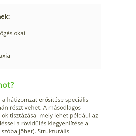
nek:
högés okai
axia
mot?
 a hátizomzat erősítése spe­ciális
rnán részt vehet. A másodlagos
z ok tisztázása, mely lehet például az
éssel a rövidülés kiegyenlítése a
 szóba jöhet). Strukturális