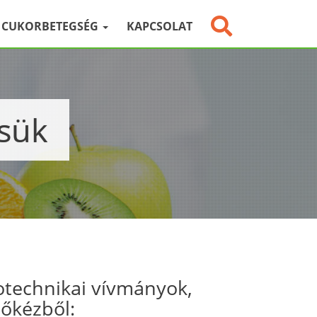
CUKORBETEGSÉG
KAPCSOLAT
ésük
otechnikai vívmányok,
sőkézből: