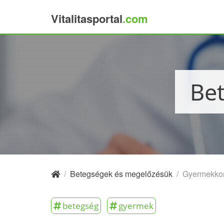
Vitalitasportal
.com
×
B
/
Betegségek és megelőzésük
/
Gyermekkor
betegség
gyermek