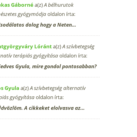
ekas Gáborné
a(z)
A bélhurutok
észetes gyógymódja
oldalon írta:
sodálatos dolog hogy a Neten…
ntgyörgyváry Lóránt
a(z)
A szívbetegség
rnatív terápiás gyógyítása
oldalon írta:
edves Gyula, mire gondol pontosabban?
os Gyula
a(z)
A szívbetegség alternatív
piás gyógyítása
oldalon írta:
dvözlöm. A cikkeket elolvasva az…