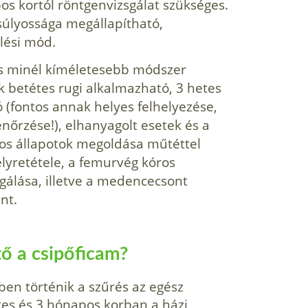
pos kortól röntgenvizsgálat szükséges.
s súlyossága megállapítható,
lési mód.
és minél kíméletesebb módszer
k betétes rugi alkalmazható, 3 hetes
ó (fontos annak helyes felhelyezése,
lenőrzése!), elhanyagolt esetek és a
ros állapotok megoldása műtéttel
elyretétele, a femurvég kóros
gá­lása, illetve a medencecsont
nt.
tő a csipőficam?
en törté­nik a szűrés az egész
tes és 3 hónapos korban a házi