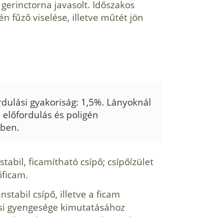
n gerinctorna javasolt. Időszakos
n fűző viselése, illetve műtét jön
rdulási gyakoriság: 1,5%. Lányoknál
 elő­fordulás és poligén
ében.
stabil, ficamítható csípő; csípőízület
őficam.
instabil csípő, illetve a ficam
dési gyengesége kimutatásához