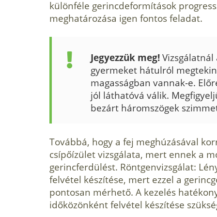
különféle gerincdeformítások progressz
meghatározása igen fon­tos feladat.
Jegyezzük meg!
Vizsgálatnál 
gyermeket hátulról megtekint
magasságban vannak-e. Előre
jól láthatóvá válik. Megfigyelj
bezárt háromszögek szimmet
Továbbá, hogy a fej meghúzásával korr
csípőízület vizsgálata, mert ennek a 
gerincferdülést. Röntgenvizsgálat: Lén
felvétel készítése, mert ezzel a gerinc
pontosan mérhető. A kezelés hatékon
időközönként felvétel készítése szüksé