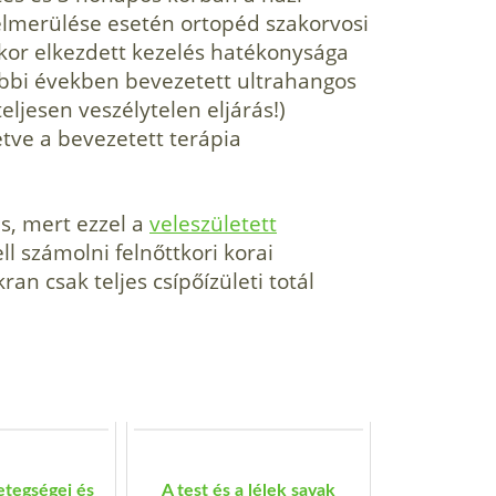
felmerülése esetén ortopéd szak­orvosi
kkor elkezdett kezelés hatékonysága
bbi években be­vezetett ultrahangos
lje­sen veszélytelen eljárás!)
letve a bevezetett terápia
s, mert ezzel a
veleszületett
l számolni felnőttkori korai
ran csak teljes csípőízületi totál
etegségei és
A test és a lélek savak