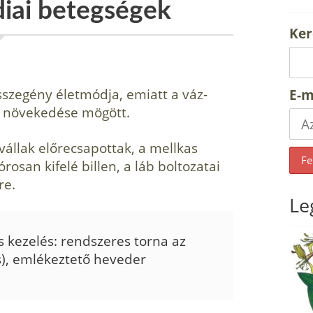
iai betegségek
Ker
szegény életmódja, emiatt a váz­
E-m
s növekedése mögött.
 vállak előrecsapottak, a mellkas
órosan kifelé billen, a láb boltozatai
re.
Le
 kezelés: rendszeres torna az
s), emlékez­tető heveder