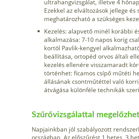
ultrahang­vizsgálat, illetve 4 hóna
Ezekkel az el­változások jellege é
meghatározható a szükséges keze
Kezelés: alapvető minél korábbi 
alkalmazása: 7-10 napos korig csa
kor­tól Pavlik-kengyel alkalmazhat
beállítá­sa, ortopéd orvos általi el
kezelés ellenére visszamaradt kó
történhet: ficamos csípő műtéti h
állásának csontműtéttel való korri
átvágása különféle technikák szeri
Szűrővizsgálattal megelőzhe
Napjainkban jól szabályozott rendszerb
országban. Az előszűrést 1 hetes, 3 he