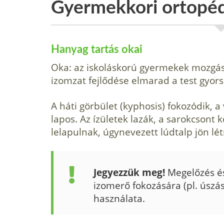
Gyermekkori ortopéd
Hanyag tartás okai
Oka: az iskoláskorú gyermekek mozgás
izomzat fejlődése elmarad a test gyor
A háti görbület (kyphosis) fokozódik, a
lapos. Az ízületek lazák, a sarokcsont k
lelapulnak, úgy­nevezett lúdtalp jön lét
Jegyezzük meg!
Megelőzés és
izomerő fokozására (pl. úszá
használata.