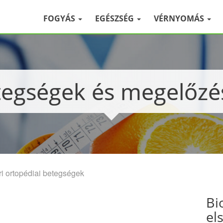
FOGYÁS
EGÉSZSÉG
VÉRNYOMÁS
etegségek és megelőz
i ortopédiai betegségek
Bi
el