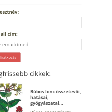
esztnév:
ail cím:
gfrissebb cikkek:
Búbos lonc összetevői,
hatásai,
gyógyászatai…