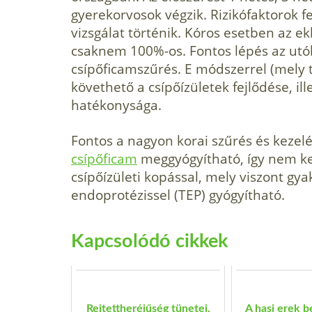
gyerek­orvosok végzik. Rizikófaktorok 
vizsgálat történik. Kóros esetben az e
csaknem 100%-os. Fontos lépés az utó
csípőficam­szűrés. E módszerrel (mely te
követhe­tő a csípőízületek fejlődése, il
hatékonysága.
Fontos a nagyon korai szűrés és kezelé
csípőficam
meg­gyógyítható, így nem kel
csípőízületi kopással, mely vi­szont gyak
endoprotézissel (TEP) gyógyítható.
Kapcsolódó cikkek
Rejtettheréjűség tünetei,
A hasi erek b