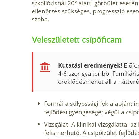
szkoliózisnál 20° alatti görbület eseté
ellenőrzés szükséges, progresszió eseté
szóba.
Veleszületett csípőficam
Kutatási eredmények!
Előfo
4-6-szor gyakoribb. Familiáris
öröklődésmenet áll a hátter
Formái a súlyossági fok alapján: in
fejlődési gyengesége; végül a csíp
Vizsgálat: A klinikai vizsgálattal az 
felismerhető. A csípőízület fejlő