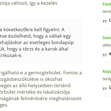
iója változó, így a kezelés
Faz
term
C
a következőkre kell figyelni: A
ve észlelhető, hogy a vállak egy
Sze
hajláskor az esetleges bordapúp
alte
ük, hogy a törzs és a karok által
K
rikusak-e.
Kaj
igálható-e a gerincgörbület. Fontos a
mozgásbeszűkülése is okozhat
terá
yeges az álló helyzetben történő
Ü
görbület mértéke és lokalizációja
yságának felmérésére meghatározott
ges.