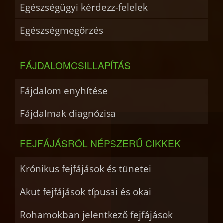
Egészségügyi kérdezz-felelek
Egészségmegőrzés
FÁJDALOMCSILLAPÍTÁS
Fájdalom enyhítése
Fájdalmak diagnózisa
FEJFÁJÁSRÓL NÉPSZERŰ CIKKEK
Krónikus fejfájások és tünetei
Akut fejfájások típusai és okai
Rohamokban jelentkező fejfájások