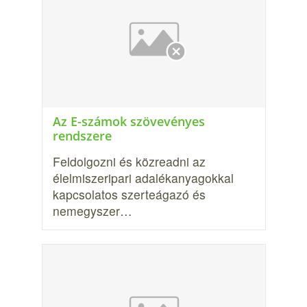
Az E-számok szövevényes
rendszere
Feldolgozni és közreadni az
élelmiszer­ipari adalékanyagokkal
kapcsolatos szerteágazó és
nemegyszer…