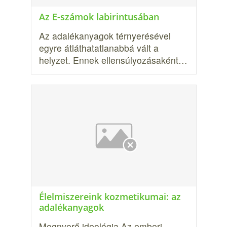
Az E-számok labirintusában
Az adalékanyagok térnyerésével
egyre átláthatatlanabbá vált a
helyzet. Ennek ellensúlyozásaként…
Élelmiszereink kozmetikumai: az
adalék­anyagok
Megnyerő ideológia Az emberi