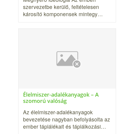
szervezetbe kerülő, feltételesen
károsító komponen­sek mintegy…
Élelmiszer-adalékanyagok – A
szomorú valóság
Az élelmiszer-adalékanyagok
bevezetése nagyban befolyásolta az
ember táplálékait és táplálkozási…