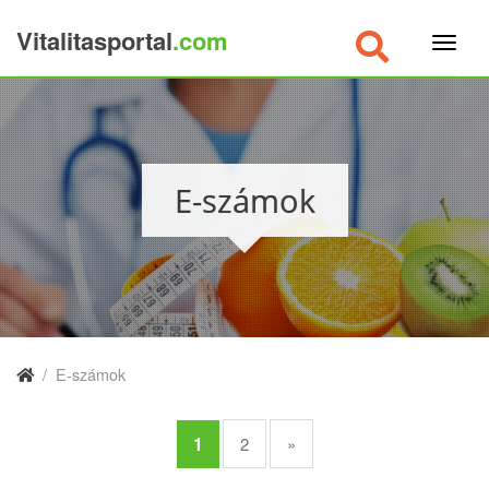
Vitalitasportal
.com
×
E-számok
/
E-számok
1
2
»