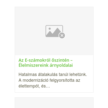
Az E-számokról őszintén –
Élelmiszereink árnyoldalai
Hatalmas átalakulás tanúi lehetünk.
A modernizáció felgyorsította az
élettempót, és…