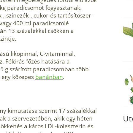
1 kg paradicsomot fogyasztanak.
-, színezék-, cukor-és tartósítószer-
 vagy 400 ml paradicsomlé
án 13 százalékkal csökken a
zintje.
sú likopinnal, C-vitaminnal,
z. Félórás főzés hatására a
15 g szárított paradicsomban több
t egy közepes
banánban
.
y kimutatása szerint 17 százalékkal
Ut
nak a szervezetében, akik egy héten
csökkenés a káros LDL-koleszterin és