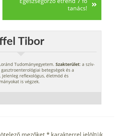
Egészségőrző étrend 7 fő
tanács!
ffel Tibor
s Loránd Tudományegyetem.
Szakterület
: a szív-
 gasztroenterológiai betegségek és a
 Jelenleg reflexológus, életmód és
mányokat is végzek.
kötelező mezőket
*
karakterrel jelöltük