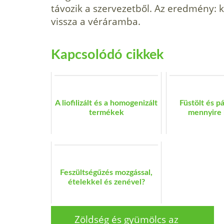
távozik a szervezetből. Az eredmény: 
vissza a véráramba.
Kapcsolódó cikkek
A liofilizált és a homogenizált
Füstölt és p
termékek
mennyire 
Feszültségűzés mozgással,
ételekkel és zenével?
Zöldség és gyümölcs az