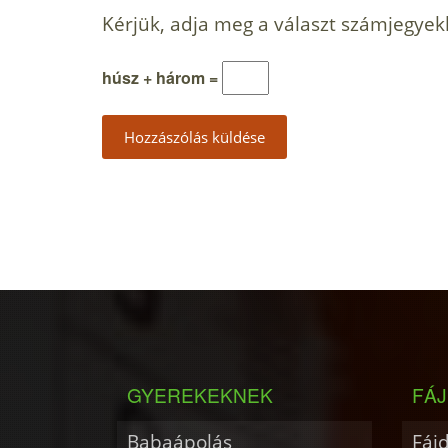
Kérjük, adja meg a választ számjegyek
húsz + három =
GYEREKEKNEK
FÁJ
Babaápolás
Fáj