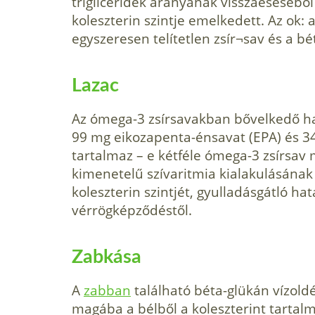
trigliceridek arányának visszaesésébő
koleszterin szintje emelkedett. Az ok:
egyszeresen telítetlen zsír¬sav és a bé
Lazac
Az ómega-3 zsírsavakban bővelkedő ha
99 mg eikozapenta-énsavat (EPA) és 
tartalmaz – e kétféle ómega-3 zsírsav
kimenetelű szívaritmia kialakulásának 
koleszterin szintjét, gyulladásgátló ha
vérrögképződéstől.
Zabkása
A
zabban
található béta-glükán vízoldé
magába a bélből a koleszterint tartalm