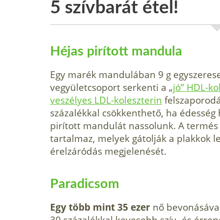
5 szívbarát étel!
Héjas pirított mandula
Egy marék mandulában 9 g egyszeresen 
vegyületcsoport serkenti a „
jó” HDL-ko
veszélyes LDL-koleszterin
felszaporodá
százalékkal csökkenthető, ha édesség
pirított mandulát nassolunk. A termés 
tartalmaz, melyek gátolják a plakkok l
érelzáródás megjelenését.
Paradicsom
Egy több mint 35 ezer
nő bevonásával 
30 százalékkal kevesebb szív- és érre