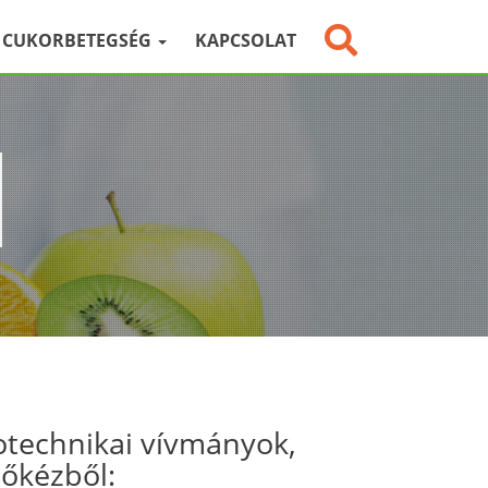
CUKORBETEGSÉG
KAPCSOLAT
otechnikai vívmányok,
sőkézből: