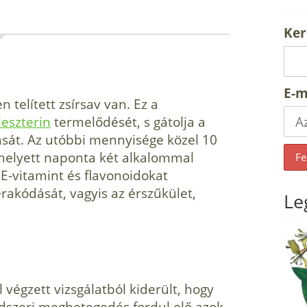
Ker
E-m
telített zsírsav van. Ez a
leszterin
termelődését, s gátolja a
sát. Az utóbbi mennyisége közel 10
 helyett naponta két alkalommal
E-vitamint és flavonoidokat
erakódását, vagyis az érszűkület,
Le
végzett vizsgálatból kiderült, hogy
ndszeri megbetegedés fordul elő azok