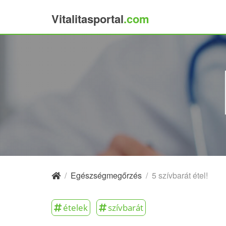
Vitalitasportal
.com
×
/
Egészségmegőrzés
/
5 szívbarát étel!
ételek
szívbarát