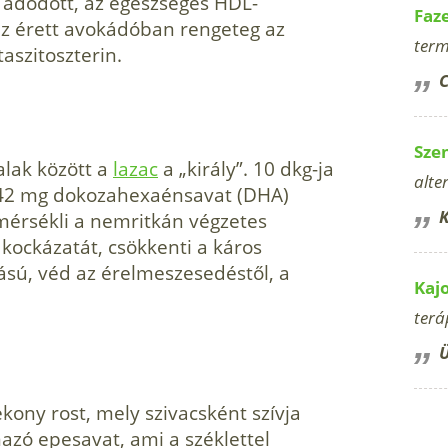
l adódott, az egészséges HDL-
Faz
 az érett avokádóban rengeteg az
term
taszitoszterin.
C
Sze
lak között a
lazac
a „király”. 10 dkg-ja
alte
342 mg dokozahexaénsavat (DHA)
K
 mérsékli a nemritkán végzetes
kockázatát, csökkenti a káros
tású, véd az érelmeszesedéstől, a
Kaj
terá
Ü
kony rost, mely szivacsként szívja
azó epesavat, ami a széklettel