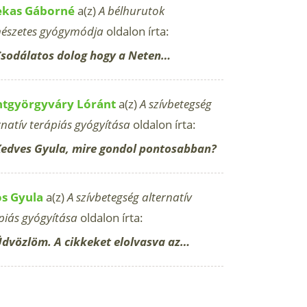
ekas Gáborné
a(z)
A bélhurutok
észetes gyógymódja
oldalon írta:
sodálatos dolog hogy a Neten…
ntgyörgyváry Lóránt
a(z)
A szívbetegség
rnatív terápiás gyógyítása
oldalon írta:
edves Gyula, mire gondol pontosabban?
os Gyula
a(z)
A szívbetegség alternatív
piás gyógyítása
oldalon írta:
dvözlöm. A cikkeket elolvasva az…