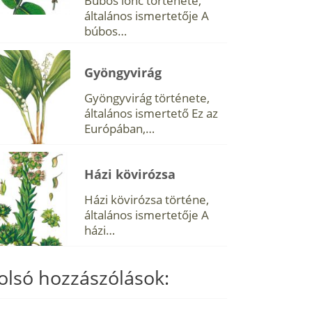
Búbos lonc története,
általános ismertetője A
búbos…
Gyöngyvirág
Gyöngyvirág története,
általános ismertető Ez az
Európában,…
Házi kövirózsa
Házi kövirózsa történe,
általános ismertetője A
házi…
olsó hozzászólások: