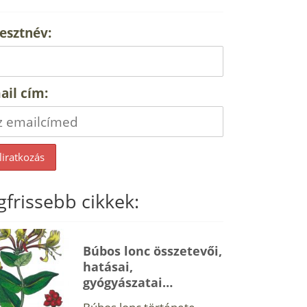
esztnév:
ail cím:
gfrissebb cikkek:
Búbos lonc összetevői,
hatásai,
gyógyászatai…