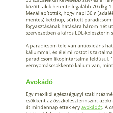
között, akik hetente legalább 70 dkg-
Megállapították, hogy napi 30 g (adalék
mentes) ketchup, sűrített paradicsom
fogyasztásának hatására három hét ut
szervezetben a káros LDL-koleszterin s
A paradicsom tele van antioxidáns hatá
káliummal, és élelmi rostot is tartalma
paradicsom likopintartalma feldúsul. 
vérnyomáscsökkentő kálium van, min
Avokádó
Egy mexikói egészségügyi szakintézmén
csökkent az összkoleszterinszint azok
át mindennap ettek egy
avokádót
. A 