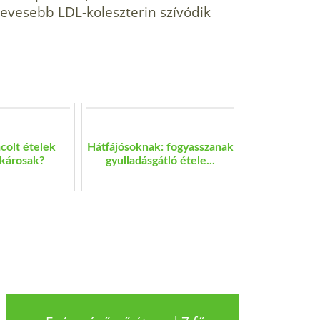
kevesebb LDL-koleszterin szívódik
ácolt ételek
Hátfájósoknak: fogyasszanak
károsak?
gyulladásgátló étele...