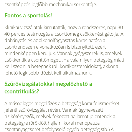
csontképzés legfőbb mechanikai serkentője.
Fontos a sportolás!
Klini­kai vizsgálatok kimutatták, hogy a rendszeres, napi 30-
40 perces testmozgás a csonttömeg csökkenést gátolja. A
dohányzás és az alkoholfogyasztás káros ha­tása a
csontrendszerre vonatkozóan is bizonyított, ezért
mindenképpen kerül­jük. Vannak gyógyszerek is, amelyek
csökkentik a csonttömeget. .Ha valamilyen betegség miatt
kell szedni a betegnek (pl. kortikoszteroidokat), akkor a
lehető legkisebb dózist kell alkalmaznunk.
Szűrővizsgálatokkal megelőzhető a
csontritkulás?
A másodlagos megelőzés a betegség korai felismerését
jelenti szűrővizsgálat révén. Vannak úgynevezett
rizikótényezők, melyek fokozott hajlamot jelentenek a
betegségre (öröklött hajlam, korai menopauza,
csontanyagcserét befolyáso­ló egyéb betegség stb.) A