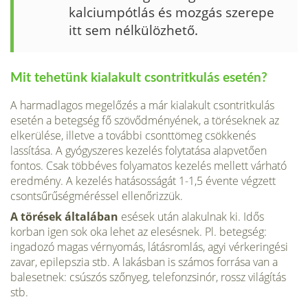
kalciumpótlás és mozgás szerepe
itt sem nélkülözhető.
Mit tehetünk kialakult csontritkulás esetén?
A harmadlagos megelőzés a már kialakult csontritkulás
esetén a betegség fő szö­vődményének, a töréseknek az
elkerülése, illetve a további csonttömeg csökkenés
lassítása. A gyógyszeres kezelés folytatása alapvetően
fontos. Csak többéves fo­lyamatos kezelés mellett várható
eredmény. A kezelés hatásosságát 1-1,5 évente végzett
csontsűrűségméréssel ellenőrizzük.
A törések általában
esések után alakulnak ki. Idős
korban igen sok oka lehet az elesésnek. Pl. betegség:
ingadozó magas vérnyomás, látásromlás, agyi vérkeringési
zavar, epilepszia stb. A lakásban is számos forrása van a
balesetnek: csúszós szőnyeg, telefonzsinór, rossz világítás
stb.