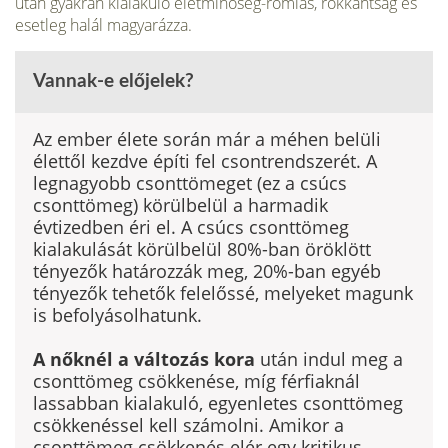
után gyakran kialakuló életminőség-romlás, rokkantság és
esetleg halál magyarázza.
Vannak-e előjelek?
Az ember élete során már a méhen belüli
élettől kezdve építi fel csontrendszerét. A
legnagyobb csonttömeget (ez a csúcs
csonttömeg) körülbelül a harmadik
évtizedben éri el. A csúcs csonttömeg
kialaku­lását körülbelül 80%-ban öröklött
tényezők határozzák meg, 20%-ban egyéb
tényezők tehetők felelőssé, melyeket magunk
is befolyásolha­tunk.
A nőknél a változás kora
után indul meg a
csonttömeg csökkenése, míg férfiaknál
lassabban kialakuló, egyenletes csonttömeg
csökkenéssel kell számolni. Amikor a
csonttömeg csökkenés elér egy kritikus