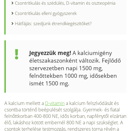
Csontritkulás és szédülés, D-vitamin és oszteopénia
Csontritkulás elleni gyógyszerek
Hátfájás: szedjünk étrendkiegészítőket?
Jegyezzük meg!
A kalcium­igény
életszakaszonként változik. Fejlődő
szervezetben napi 1500 mg,
felnőt­tekben 1000 mg, idősekben
ismét 1500 mg.
A kalcium mellett a
D-vitamin
a kalcium felszívódását és
csontba történő beépülését szolgálja. Gyermek- és fi­atal
felnőttkorban 400-800 NE, idős korban, napfénytől elzártan
élő, lakáshoz kötött embernél 800 NE a napi szükséglet. A
csontok terhelése testmozgás, rendszeres torna révén a