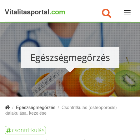
Vitalitasportal
.com
×
Egészségmegőrzés
/
Egészségmegőrzés
/
Csontritkulás (osteoporosis)
kialakulása, kezelése
csontritkulás