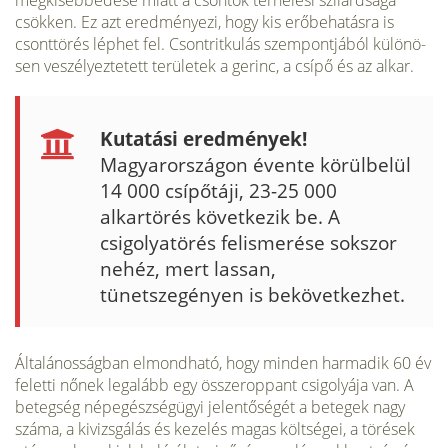
megkisebbedése miatt a csontok terhelési szilárdsága
csökken. Ez azt eredményezi, hogy kis erő­behatásra is
csonttörés léphet fel. Csontritkulás szempontjából különö­
sen veszélyeztetett területek a gerinc, a csípő és az alkar.
Kutatási eredmények!
Magyarországon évente körülbelül
14 000 csípőtáji, 23-25 000
alkartörés következik be. A
csigolyatörés felismerése sokszor
nehéz, mert lassan,
tünetszegényen is bekövetkezhet.
Általánosságban elmondható, hogy minden harmadik 60 év
feletti nőnek legalább egy összeroppant csigolyája van. A
betegség népegészségügyi jelentőségét a betegek nagy
száma, a kivizsgálás és keze­lés magas költségei, a törések