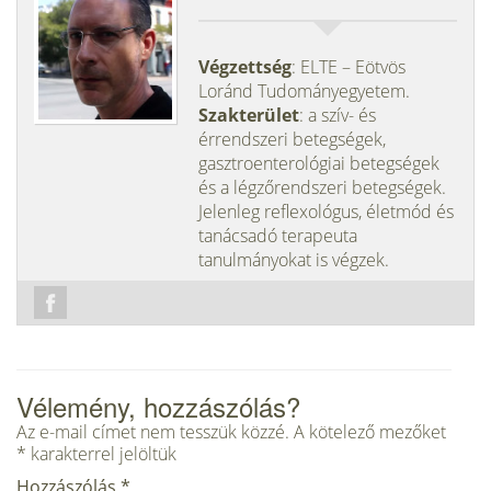
Végzettség
: ELTE – Eötvös
Loránd Tudományegyetem.
Szakterület
: a szív- és
érrendszeri betegségek,
gasztroenterológiai betegségek
és a légzőrendszeri betegségek.
Jelenleg reflexológus, életmód és
tanácsadó terapeuta
tanulmányokat is végzek.
Vélemény, hozzászólás?
Az e-mail címet nem tesszük közzé.
A kötelező mezőket
*
karakterrel jelöltük
Hozzászólás
*