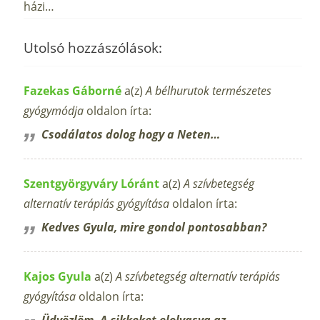
házi…
Utolsó hozzászólások:
Fazekas Gáborné
a(z)
A bélhurutok természetes
gyógymódja
oldalon írta:
Csodálatos dolog hogy a Neten…
Szentgyörgyváry Lóránt
a(z)
A szívbetegség
alternatív terápiás gyógyítása
oldalon írta:
Kedves Gyula, mire gondol pontosabban?
Kajos Gyula
a(z)
A szívbetegség alternatív terápiás
gyógyítása
oldalon írta:
Üdvözlöm. A cikkeket elolvasva az…