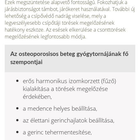
Ezek meg­szüntetése alapvető fontosságú. Fokozhatjuk a
járásbiztonságot támbot, járókeret használatával. További új
lehetőség a csípővédő nadrág viselése, mely a
legveszélyesebb csípőtáji törések megelőzésének
hatékony eszköze. Az esések elkerülése a csonttörések
megelőzésének legfontosabb módja.
Az osteoporosisos beteg gyógytornájának fő
szempontjai
erős harmonikus izomkorzett (fűző)
kialakítása a törések megelőzé­se
érdekében,
a medence helyes beállítása,
az élettani gerinchajlatok beállítása,
a gerinc tehermentesítése,