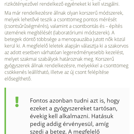
rizikótényezővel rendelkező egyéneket ki kell vizsgálni.
Ma már rendelkezésre állnak olyan korszerű módszerek,
melyek lehetővé teszik a csonttömeg pontos mérését
(csontsűrűségmérés), valamint a csontbontás és – épí­tés
ütemének megítélését (laboratóriumi módszerek). A
betegek döntő többsége a menopauzába jutott nők közül
kerül ki. A megfelelő leletek alapján választja ki a szakorvos
az adott esetben várhatóan legeredményesebb kezelést,
melyet szakmai szabályok határoznak meg. Korszerű
gyógyszerek állnak rendelkezésre, melyekkel a csonttömeg
csökkenés leállítható, illetve az új csont felépítése
elősegíthető.
Fontos azonban tudni azt is, hogy
ezeket a gyógyszereket tartósan,
évekig kell alkalmazni. Hatásuk
pedig addig érvényesül, amíg
szedi a beteg. A megfelelő