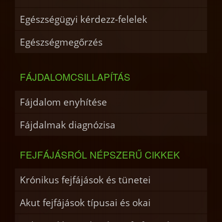
Egészségügyi kérdezz-felelek
Egészségmegőrzés
FÁJDALOMCSILLAPÍTÁS
Fájdalom enyhítése
Fájdalmak diagnózisa
FEJFÁJÁSRÓL NÉPSZERŰ CIKKEK
Krónikus fejfájások és tünetei
Akut fejfájások típusai és okai