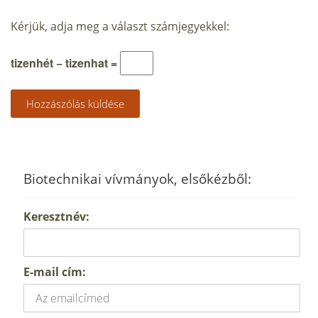
Kérjük, adja meg a választ számjegyekkel:
tizenhét − tizenhat =
Biotechnikai vívmányok, elsőkézből:
Keresztnév:
E-mail cím: