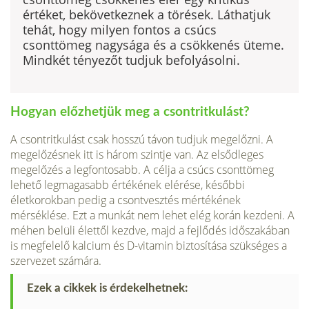
értéket, bekövetkeznek a törések. Láthatjuk
tehát, hogy milyen fontos a csúcs
csonttömeg nagysága és a csökkenés üteme.
Mindkét tényezőt tudjuk befolyásolni.
Hogyan előzhetjük meg a csontritkulást?
A csontritkulást csak hosszú távon tudjuk megelőzni. A
megelőzésnek itt is három szintje van. Az elsődleges
megelőzés a legfontosabb. A célja a csúcs csont­tömeg
lehető legmagasabb értékének elérése, későbbi
életkorokban pedig a csontvesztés mértékének
mérséklése. Ezt a munkát nem lehet elég korán kez­deni. A
méhen belüli élettől kezdve, majd a fejlődés időszakában
is megfelelő kalcium és D-vitamin biztosítása szükséges a
szervezet számára.
Ezek a cikkek is érdekelhetnek: