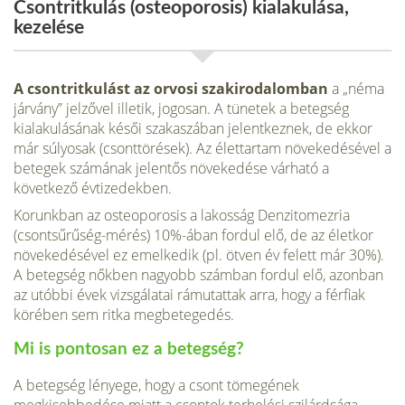
Csontritkulás (osteoporosis) kialakulása,
kezelése
A csontritkulást az orvosi szakiro­dalomban
a „néma
járvány” jelzővel illetik, jogosan. A tünetek a beteg­ség
kialakulásának késői szakaszá­ban jelentkeznek, de ekkor
már sú­lyosak (csonttörések). Az élettar­tam növekedésével a
betegek szá­mának jelentős növekedése várható a
következő évtizedekben.
Korunk­ban az osteoporosis a lakosság Denzitomezria
(csontsűrűség-mérés) 10%-ában fordul elő, de az életkor
növekedésével ez emelkedik (pl. öt­ven év felett már 30%).
A betegség nőkben nagyobb számban fordul elő, azonban
az utóbbi évek vizsgálatai rámutattak arra, hogy a férfiak
körében sem ritka megbetegedés.
Mi is pontosan ez a betegség?
A betegség lényege, hogy a csont tömegének