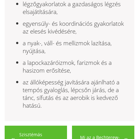
légzőgyakorlatok a gazdaságos légzés
elsajátítására,
egyensúly- és koordinációs gyakorlatok
az elesés kivédésére,
a nyak-, váll- és mellizmok lazítása,
nyújtása,
a lapockazáróizmok, farizmok és a
hasizom erősítése,
az állóképesség javítására ajánlható a
tempós gyaloglás, lépcsőn já­rás, de a
tánc, sífutás és az aerobik is kedvező
hatású.
Szisztémás
Mi az a Bechterew-