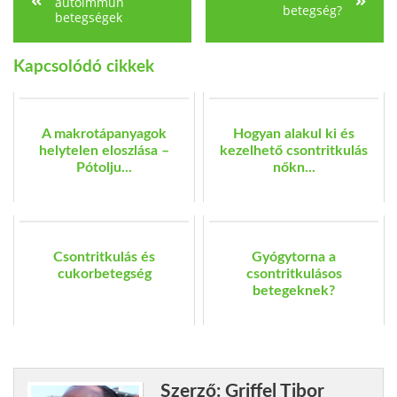
autoimmun
betegség?
betegségek
Kapcsolódó cikkek
A makrotápanyagok
Hogyan alakul ki és
helytelen eloszlása –
kezelhető csontritkulás
Pótolju...
nőkn...
Csontritkulás és
Gyógytorna a
cukorbetegség
csontritkulásos
betegeknek?
Szerző: Griffel Tibor