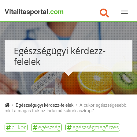
Vitalitasportal
.com
×
Egészségügyi kérdezz-
felelek
/
Egészségügyi kérdezz-felelek
/
A cukor egészségesebb,
mint a magas fruktóz tartalmú kukoricaszirup?
cukor
egészség
egészségmegőrzés