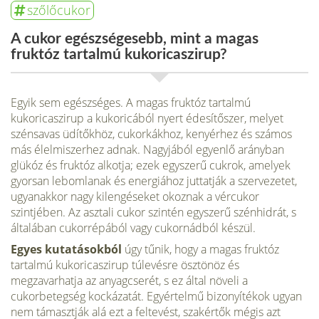
szőlőcukor
A cukor egészségesebb, mint a magas
fruktóz tartalmú kukoricaszirup?
Egyik sem egészséges. A magas fruktóz tartalmú
kukoricaszirup a kukoricából nyert édesítőszer, melyet
szénsavas üdítőkhöz, cukorkákhoz, kenyérhez és számos
más élelmiszerhez adnak. Nagyjából egyenlő arányban
glükóz és fruktóz alkotja; ezek egyszerű cukrok, amelyek
gyorsan lebomlanak és energiához juttatják a szervezetet,
ugyanakkor nagy kilengéseket okoznak a vércukor
szintjében. Az asztali cukor szintén egyszerű szénhidrát, s
általában cukorrépából vagy cukornádból készül.
Egyes kutatásokból
úgy tűnik, hogy a magas fruktóz
tartalmú kukoricaszirup túlevésre ösztönöz és
megzavarhatja az anyagcserét, s ez által növeli a
cukorbetegség kockázatát. Egyértelmű bizonyítékok ugyan
nem támasztják alá ezt a feltevést, szakértők mégis azt