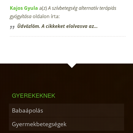
Kajos Gyula
a(z)
A szívbetegség alternatív terápiás
gyógyítása
oldalon írta:
Üdvözlöm. A cikkeket elolvasva az…
GYEREKEKNEK
Babaápolás
Gyermekbetegségek