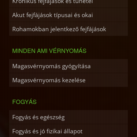
Krónikus fejfájások és tünetei
Akut fejfájások típusai és okai
Rohamokban jelentkező fejfájások
MINDEN AMI VÉRNYOMÁS
Magasvérnyomás gyógyítása
Magasvérnyomás kezelése
FOGYÁS
Fogyás és egészség
Fogyás és jó fizikai állapot