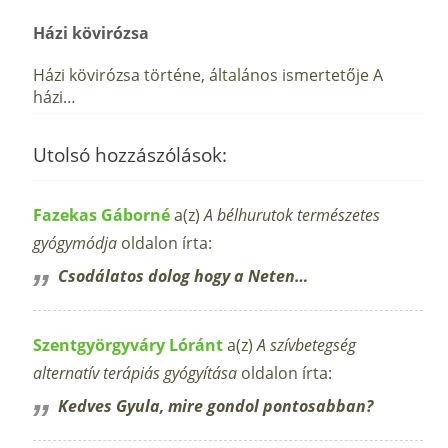
Házi kövirózsa
Házi kövirózsa történe, általános ismertetője A
házi…
Utolsó hozzászólások:
Fazekas Gáborné
a(z)
A bélhurutok természetes
gyógymódja
oldalon írta:
Csodálatos dolog hogy a Neten…
Szentgyörgyváry Lóránt
a(z)
A szívbetegség
alternatív terápiás gyógyítása
oldalon írta:
Kedves Gyula, mire gondol pontosabban?