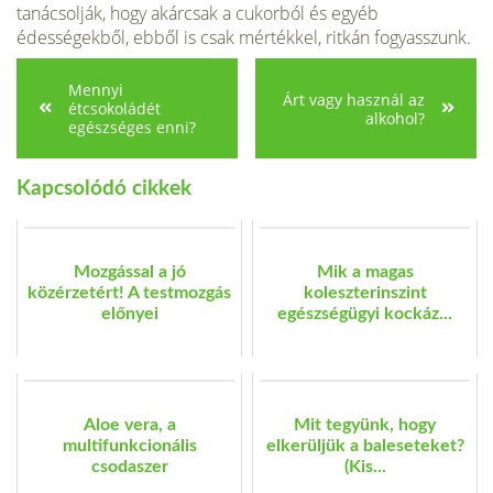
tanácsolják, hogy akárcsak a cukorból és egyéb
édességekből, ebből is csak mértékkel, ritkán fogyasszunk.
Mennyi
Árt vagy használ az
étcsokoládét
alkohol?
egészséges enni?
Kapcsolódó cikkek
Mozgással a jó
Mik a magas
közérzetért! A testmozgás
koleszterinszint
előnyei
egészségügyi kockáz...
Aloe vera, a
Mit tegyünk, hogy
multifunkcionális
elkerüljük a baleseteket?
csodaszer
(Kis...