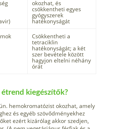
ség
okozhat, és
csökkentheti egyes
gyógyszerek
vir)
hatékonyságát
kumok
Csökkentheti a
tetraciklin
hatékonyságát; a két
szer bevétele között
hagyjon eltelni néhány
órát
 étrend kiegészítők?
, ún. hemokromatózist okozhat, amely
éghez és egyéb szövődményekhez
őket ezért kizárólag akkor szedjen,
s. (A nem vegetáriánus férfiak és a