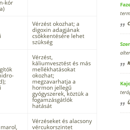
on-kór
Faz
a)
term
Vérzést okozhat; a
C
digoxin adagjának
i
csökkentésére lehet
szükség
Sze
alte
Vérzést,
káliumvesztést és más
K
gítók
mellékhatásokat
hidro-
okozhat;
d);
megzavarhatja a
Kaj
i
hormon jellegű
terá
gyógyszerek, köztük a
fogamzásgátlók
Ü
hatását
Vérzéseket és alacsony
umarol,
vércukorszintet