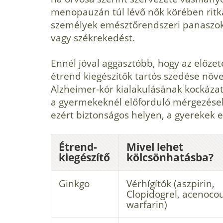
menopauzán túl lévő nők körében ritka
személyek emésztőrendszeri panaszok
vagy székrekedést.
Ennél jóval aggasztóbb, hogy az előzet
étrend kiegészítők tartós szedése növel
Alzheimer-kór kialakulásának kockázat
a gyermekeknél előforduló mérgezések
ezért biztonságos helyen, a gyerekek elő
Étrend-
Mivel lehet
kiegészítő
kölcsönhatásba?
Ginkgo
Vérhígítók (aszpirin,
Clopidogrel, acenoco
warfarin)