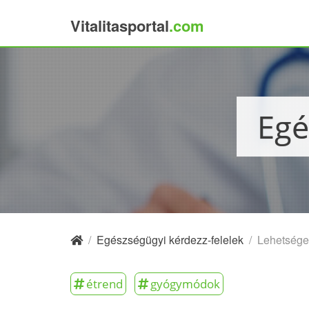
Vitalitasportal
.com
×
Eg
/
Egészségügyi kérdezz-felelek
/
Lehetséges
étrend
gyógymódok