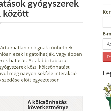
atások gyógyszerek
Ker
k között
E-m
g ártalmatlan dolognak tűnhetnek,
lóan ezek is gátolhatják, vagy éppen
erek hatását. Az alábbi táblázat
gyógyszerek közti kölcsönhatást
Le
kívül még nagyon sokféle interakció
ő szedése előtt egyeztessen
A kölcsönhatás
következménye