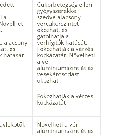
zedett
Cukorbetegség elleni
gyógyszerekkel
i a
szedve alacsony
Növelheti
vércukorszintet
.
okozhat, és
gátolhatja a
e alacsony
vérhígítók hatását.
at, és
Fokozhatják a vérzés
k hatását
kockázatát. Növelheti
a vér
alumíniumszintjét és
vesekárosodást
okozhat
Fokozhatják a vérzés
kockázatát
avlekötők
Növelheti a vér
alumíniumszintjét és