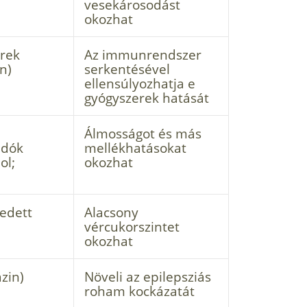
vesekárosodást
okozhat
rek
Az immunrendszer
n)
serkentésével
ellensúlyozhatja e
gyógyszerek hatását
Álmosságot és más
ldók
mellékhatásokat
ol;
okozhat
zedett
Alacsony
vércukorszintet
okozhat
zin)
Növeli az epilepsziás
roham kockázatát