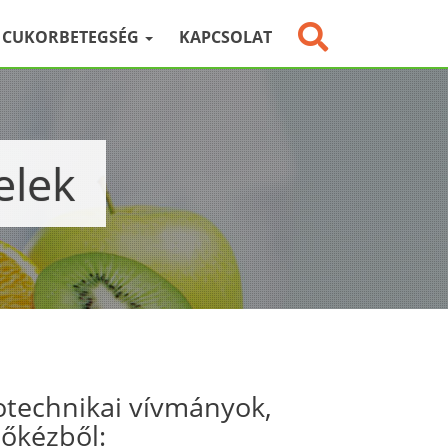
CUKORBETEGSÉG
KAPCSOLAT
elek
otechnikai vívmányok,
sőkézből: