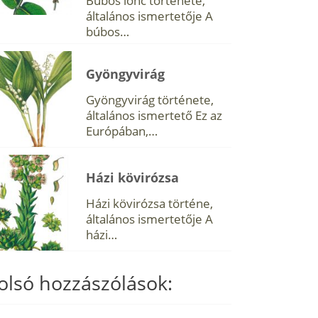
Búbos lonc története,
általános ismertetője A
búbos…
Gyöngyvirág
Gyöngyvirág története,
általános ismertető Ez az
Európában,…
Házi kövirózsa
Házi kövirózsa történe,
általános ismertetője A
házi…
olsó hozzászólások: