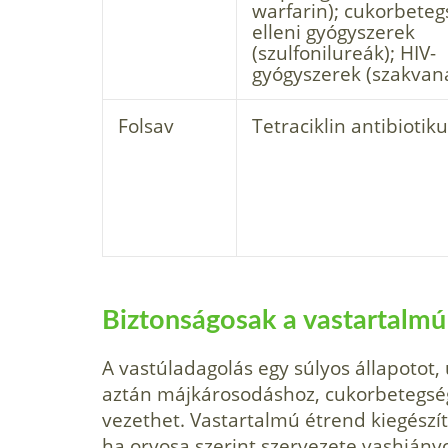
warfarin); cukorbeteg
elleni gyógyszerek
(szulfonilureák); HIV-
gyógyszerek (szakvana
Folsav
Tetraciklin antibioti
Biztonságosak a vastartalmú
A vastúladagolás egy súlyos állapotot
aztán májkárosodáshoz, cukorbetegs
vezethet. Vastartalmú étrend kiegészít
ha orvosa szerint szervezete vashiányo