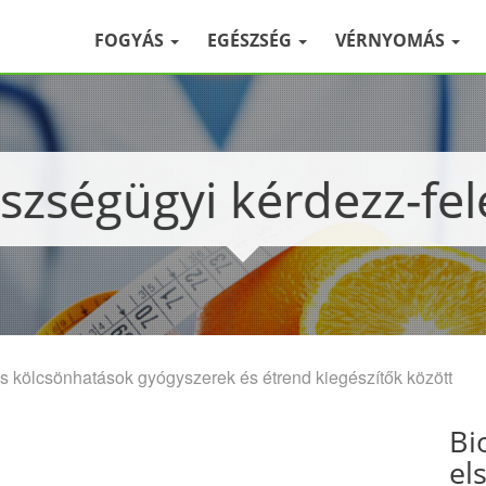
FOGYÁS
EGÉSZSÉG
VÉRNYOMÁS
észségügyi kérdezz-fel
 kölcsönhatások gyógyszerek és étrend kiegészítők között
Bi
el