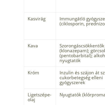
Kasvirág
Immungátló gyógysze
(ciklosporin, prednizo
Kava
Szorongáscsökkentők
(klonazepam); görcso
(pentobarbital); alkoh
nyugtatók
Króm
Inzulin és szájon át s
cukorbetegség elleni
gyógyszerek
Ligetszépe-
Nyugtatók (klórproma
olaj