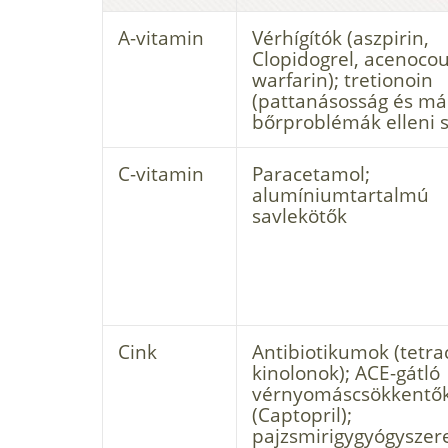
A-vitamin
Vérhígítók (aszpirin,
Clopidogrel, acenoco
warfarin); tretionoin
(pattanásosság és má
bőrproblémák elleni s
C-vitamin
Paracetamol;
alumíniumtartalmú
savlekötők
Cink
Antibiotikumok (tetrac
kinolonok); ACE-gátló
vérnyomáscsökkentő
(Captopril);
pajzsmirigygyógyszer