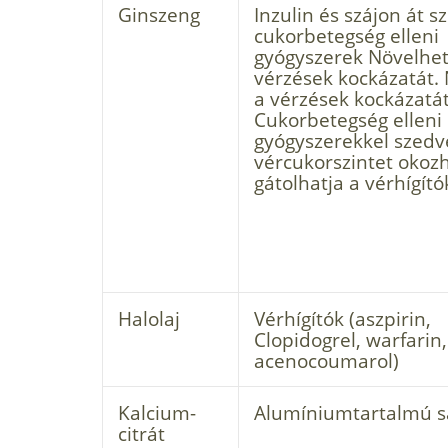
Ginszeng
Inzulin és szájon át s
cukorbetegség elleni
gyógyszerek Növelhet
vérzések kockázatát. 
a vérzések kockázatát
Cukorbetegség elleni
gyógyszerekkel szedv
vércukorszintet okozh
gátolhatja a vérhígító
Halolaj
Vérhígítók (aszpirin,
Clopidogrel, warfarin,
acenocoumarol)
Kalcium-
Alumíniumtartalmú s
citrát