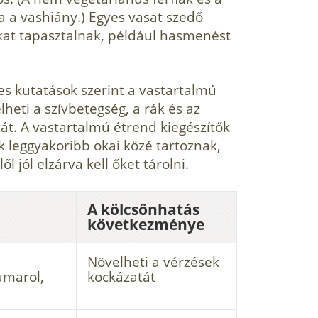
 a vashiány.) Egyes vasat szedő
at tapasztalnak, például hasmenést
es kutatások szerint a vastartalmú
heti a szívbetegség, a rák és az
át. A vastartalmú étrend kiegészítők
 leggyakoribb okai közé tartoznak,
l jól elzárva kell őket tárolni.
A kölcsönhatás
következménye
Növelheti a vérzések
umarol,
kockázatát