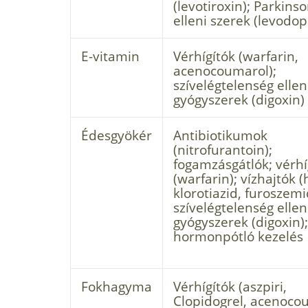
(levotiroxin); Parkins
elleni szerek (levodop
E-vitamin
Vérhígítók (warfarin,
acenocoumarol);
szívelégtelenség ellen
gyógyszerek (digoxin)
Édesgyökér
Antibiotikumok
(nitrofurantoin);
fogamzásgátlók; vérhí
(warfarin); vízhajtók (
klorotiazid, furoszemi
szívelégtelenség ellen
gyógyszerek (digoxin);
hormonpótló kezelés
Fokhagyma
Vérhígítók (aszpiri,
Clopidogrel, acenoco