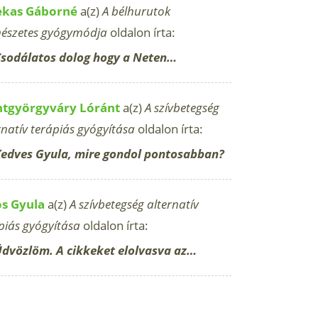
ekas Gáborné
a(z)
A bélhurutok
észetes gyógymódja
oldalon írta:
sodálatos dolog hogy a Neten…
ntgyörgyváry Lóránt
a(z)
A szívbetegség
rnatív terápiás gyógyítása
oldalon írta:
edves Gyula, mire gondol pontosabban?
os Gyula
a(z)
A szívbetegség alternatív
piás gyógyítása
oldalon írta:
dvözlöm. A cikkeket elolvasva az…