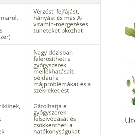
Vérzést, fejfájást,
umarol,
hányást és más A-
vitamin-mérgezéses
s
tüneteket okozhat
zer)
Nagy dózisban
felerősítheti a
gyógyszerek
mellékhatásait,
például a
májproblémákat és a
székrekedést
iklinek,
Gátolhatja e
gyógyszerek
k
felszívódását és
Ut
csökkentheti a
ek
hatékonyságukat