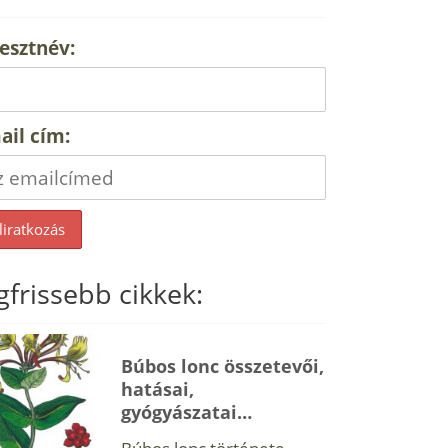
esztnév:
ail cím:
gfrissebb cikkek:
Búbos lonc összetevői,
hatásai,
gyógyászatai…