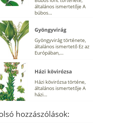
Búbos lonc története,
általános ismertetője A
búbos…
Gyöngyvirág
Gyöngyvirág története,
általános ismertető Ez az
Európában,…
Házi kövirózsa
Házi kövirózsa történe,
általános ismertetője A
házi…
olsó hozzászólások: