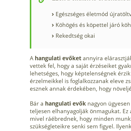
Egészséges életmód újratöltv
Köhögés és köpettel járó kö
Rekedtség okai
A
hangulati evőket
annyira elárasztjá
vettek fel, hogy a saját érzéseiket gyak
lehetséges, hogy képtelenségnek érzik 
érzelmeikkel is foglalkozzanak eleve z
esznek annak érdekében, hogy növeljé
Bár a
hangulati evők
nagyon ügyesen 
teljesen elhanyagolják önmagukat. Ez a
mivel ráébrednek, hogy minden munkát
szükségleteikre senki sem figyel. Ilyen