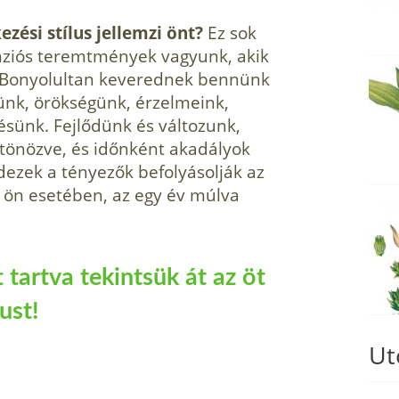
ezési stílus jellemzi önt?
Ez sok
nziós teremtmények vagyunk, akik
. Bonyolultan keverednek bennünk
tünk, örökségünk, érzelmeink,
ésünk. Fejlődünk és változunk,
ztönözve, és időnként akadályok
dezek a tényezők befolyásolják az
z ön esetében, az egy év múlva
 tartva tekintsük át az öt
ust!
Ut