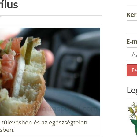
ílus
Ker
E-m
Le
 túlevésben és az egészségtelen
sben.