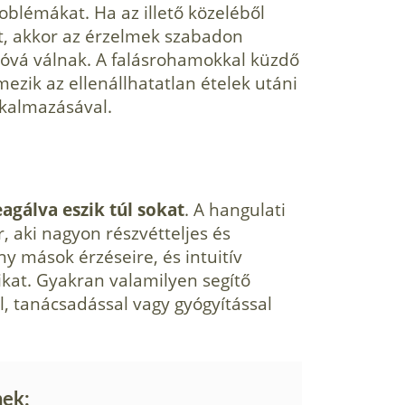
roblémákat. Ha az illető közeléből
elt, akkor az érzelmek szabadon
óvá válnak. A falásrohamokkal küzdő
ezik az ellenállhatatlan ételek utáni
lkalmazásával.
agálva eszik túl sokat
. A hangulati
 aki nagyon részvétteljes és
 mások érzéseire, és intuitív
kat. Gyakran valamilyen segítő
l, tanácsadással vagy gyógyítással
nek: