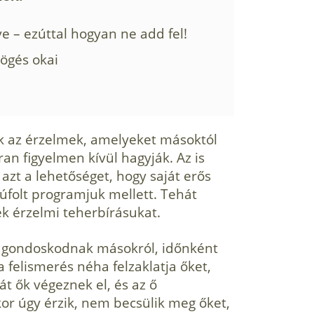
e – ezúttal hogyan ne add fel!
högés okai
k az érzelmek, amelyeket másoktól
ran figyelmen kívül hagyják. Az is
azt a lehetőséget, hogy saját erős
súfolt programjuk mellett. Tehát
k érzelmi teherbírásukat.
gondoskodnak másokról, időnként
 felismerés néha felzaklatja őket,
 ők végeznek el, és az ő
kor úgy érzik, nem becsülik meg őket,