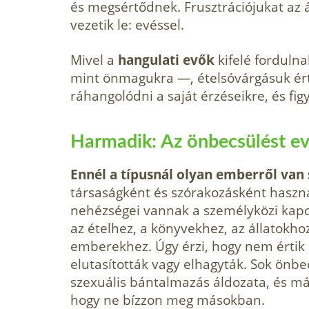
és megsértődnek. Frusztrációjukat az 
vezetik le: evéssel.
Mivel a
hangulati evők
kifelé forduln
mint önmagukra —, ételsóvárgásuk ér
ráhangolódni a saját érzéseikre, és fig
Harmadik: Az önbecsülést e
Ennél a típusnál olyan emberről van s
társaságként és szórakozásként haszná
nehézségei vannak a személyközi kapc
az ételhez, a könyvekhez, az állatokho
emberekhez. Úgy érzi, hogy nem értik 
elutasították vagy elhagyták. Sok önbec
szexuális bántalmazás áldozata, és m
hogy ne bízzon meg másokban.