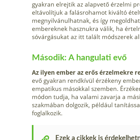
gyakran elrejtik az alapvető érzelmi p
eltávolítjuk a falásrohamot kiváltó ét
megnyilvánulhatnak, és így megoldhat
embereknek hasznukra válik, ha értelm
sóvárgásukat az itt talált módszerek a
Második: A hangulati evő
Az ilyen ember az erős érzelmekre re
evő gyakran rendkívül érzékeny ember,
empatikus másokkal szemben. Érzékeny
módon tudja, ha valami zavarja a mási
szakmában dolgozik, például tanítássa
foglalkozik.
Ezek a cikkek is érdekelhet