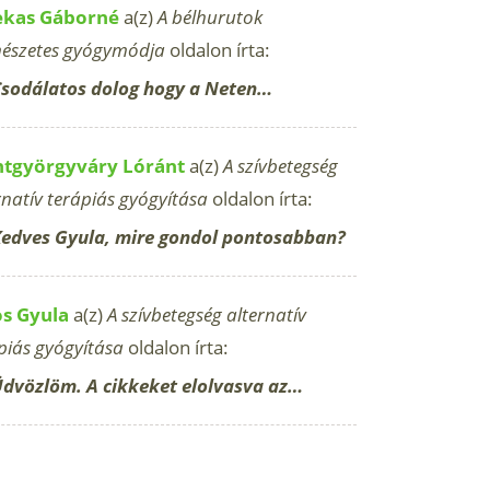
ekas Gáborné
a(z)
A bélhurutok
észetes gyógymódja
oldalon írta:
sodálatos dolog hogy a Neten…
ntgyörgyváry Lóránt
a(z)
A szívbetegség
rnatív terápiás gyógyítása
oldalon írta:
edves Gyula, mire gondol pontosabban?
os Gyula
a(z)
A szívbetegség alternatív
piás gyógyítása
oldalon írta:
dvözlöm. A cikkeket elolvasva az…