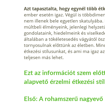
Azt tapasztalta, hogy egynél több étk
ember esetén igaz. Végül is többdime
nem illenek bele egyetlen skatulyába
múltbeli élményeink, jelenlegi helyze
gondolataink, hiedelmeink és viselked
általában a tökéletesedés vágyától ös
tornyosulnak előttünk az életben. Min
étkezési stílusunkat, és ami ma igaz a
teljesen más lehet.
Ezt az információt szem előtt
alapvető érzelmi étkezési stíl
Első: A rohamszerű nagyevő