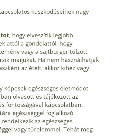
l kapcsolatos küszködéseinek nagy
atot
, hogy elveszítik legjobb
k attól a gondolattól, hogy
temény vagy a sajtburger túlzott
érzik magukat. Ha nem használhatják
aszként az ételt, akkor kihez vagy
gy képesek egészséges életmódot
ában olvasott és tájékozott az
ás fontosságával kapcsolatban.
tára egészséggel foglalkozó
 rendelkezik az egészséges
éggel vagy türelemmel. Tehát meg