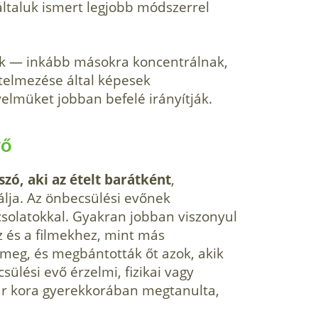
általuk ismert legjobb módszerrel
ak — inkább másokra koncentrálnak,
telmezése által képesek
yelmüket jobban befelé irányítják.
vő
zó, aki az ételt barátként
,
lja. Az önbecsülési evőnek
solatokkal. Gyakran jobban viszonyul
z és a filmekhez, mint más
meg, és megbántották őt azok, akik
sülési evő érzelmi, fizikai vagy
ár kora gyerekkorában megtanulta,