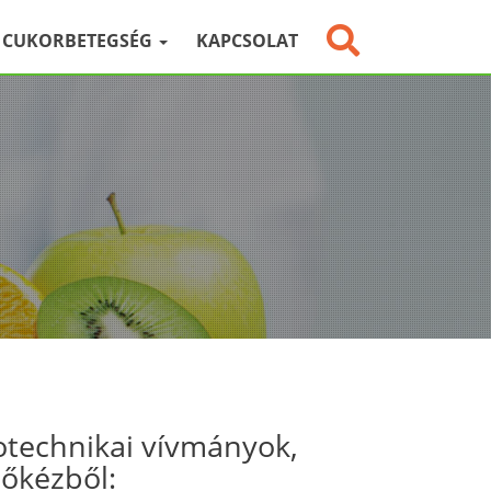
CUKORBETEGSÉG
KAPCSOLAT
otechnikai vívmányok,
sőkézből: