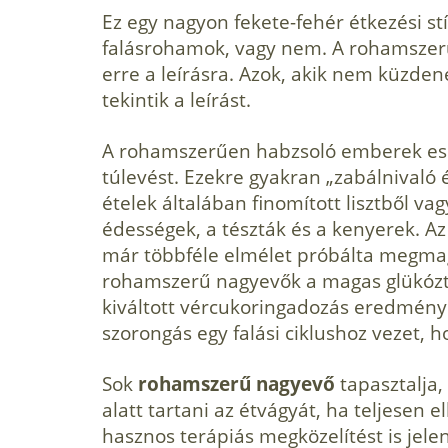
Ez egy nagyon fekete-fehér étkezési stí
falásrohamok, vagy nem. A rohamszer
erre a leírásra. Azok, akik nem küzde
tekintik a leírást.
A rohamszerűen habzsoló emberek eset
túlevést. Ezekre gyakran „zabálnivaló é
ételek általában finomított lisztből va
édességek, a tészták és a kenyerek. Az 
már többféle elmélet próbálta megmagy
rohamszerű nagyevők a magas glükózta
kiváltott vércukoringadozás eredmény
szorongás egy falási ciklushoz vezet, h
Sok
rohamszerű nagyevő
tapasztalja,
alatt tartani az étvágyát, ha teljesen el
hasznos terápiás megközelítést is jelen