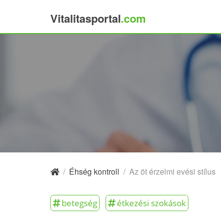
Vitalitasportal
.com
×
/
Éhség kontroll
/
Az öt érzelmi evési stílus
betegség
étkezési szokások