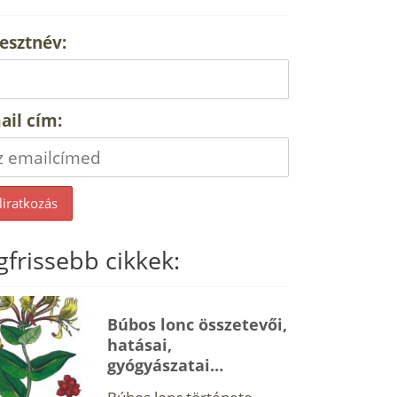
esztnév:
ail cím:
gfrissebb cikkek:
Búbos lonc összetevői,
hatásai,
gyógyászatai…