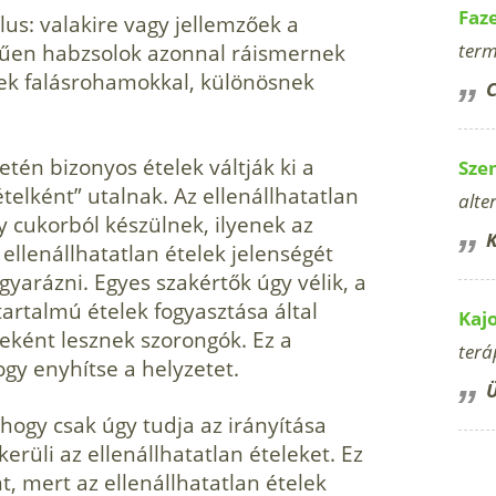
Faz
lus: valakire vagy jellemzőek a
term
űen habzsolok azonnal ráismernek
nek falásrohamokkal, különösnek
C
én bizonyos ételek váltják ki a
Sze
telként” utalnak. Az ellenállhatatlan
alte
gy cukorból készülnek, ilyenek az
K
ellenállhatatlan ételek jelenségét
arázni. Egyes szakértők úgy vélik, a
rtalmú ételek fogyasztása által
Kaj
eként lesznek szorongók. Ez a
terá
ogy enyhítse a helyzetet.
Ü
 hogy csak úgy tudja az irányítása
kerüli az ellenállhatatlan ételeket. Ez
t, mert az ellenállhatatlan ételek