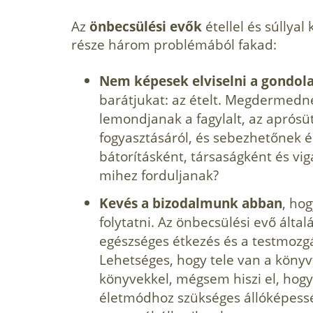
Az
önbecsülési evők
étellel és súllya
része három problémából fakad:
Nem képesek elviselni a gondol
barátjukat: az ételt. Megdermedne
lemondjanak a fagylalt, az aprósü
fogyasztásáról, és sebezhetőnek 
bátorításként, társaságként és vig
mihez forduljanak?
Kevés a bizodalmunk abban
, ho
folytatni. Az önbecsülési evő által
egészséges étkezés és a testmozg
Lehetséges, hogy tele van a könyv
könyvekkel, mégsem hiszi el, hogy
életmódhoz szükséges állóképess