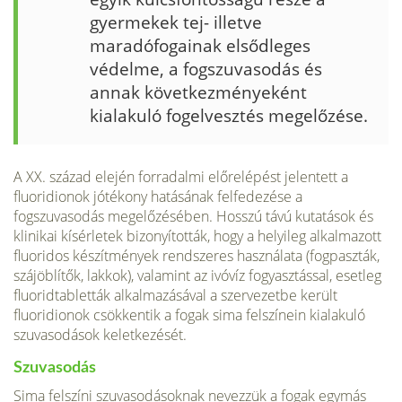
gyermekek tej- illetve
maradófogainak elsődleges
védelme, a fog­szuvasodás és
annak következményeként
kialakuló fogelvesztés megelőzése.
A XX. század elején forradalmi előrelépést jelentett a
fluoridionok jótékony hatásának felfedezése a
fogszuvasodás megelőzésében. Hosszú távú kutatások és
klinikai kísérletek bizonyították, hogy a helyileg alkalmazott
fluoridos készítmények rendszeres használata (fogpaszták,
szájöblítők, lakkok), valamint az ivóvíz fogyasztással, esetleg
fluoridtabletták alkal­mazásával a szervezetbe került
fluoridionok csökkentik a fogak sima fel­színein kialakuló
szuvasodások keletkezését.
Szuvasodás
Sima felszíni szuvasodásoknak nevezzük a fogak egymás