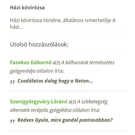
Házi kövirózsa
Házi kövirózsa történe, általános ismertetője A
házi…
Utolsó hozzászólások:
Fazekas Gáborné
a(z)
A bélhurutok természetes
gyógymódja
oldalon írta:
Csodálatos dolog hogy a Neten…
Szentgyörgyváry Lóránt
a(z)
A szívbetegség
alternatív terápiás gyógyítása
oldalon írta:
Kedves Gyula, mire gondol pontosabban?