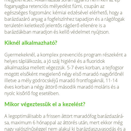
foganyagba retenciós mélyedést fúrni, csupán az
egészséges fogzománc kémiai edzé­sével elérhető, hogy a
barázdazáró anyag a fogfelszínhez tapadjon és a rágófogak
területén keletkező jelentős rágóerő ellenére is a
barázdákban maradjon és kellő védelmet nyújtson.
Kiknél alkalmazható?
Gyermekeknél, a komplex prevenciós program részeként a
he­lyes táplálkozás, a jó száj higiéné és a fluoridok
alkalmazása mellett végezzük. 5-7 éves korban, a tejfogsor
mögött elsőként megjelenő négy első maradó nagyőrlőnél
illetve a mély gödröcskéjű maradó frontfogaknál, 11-14
éves korban a négy áttörő második maradó moláris és a
nyolc kisőrlő fog esetében.
Mikor végeztessük el a kezelést?
A legoptimálisabb a frissen áttört maradófog barázdazárá­
sa, maximum 6 hónappal az áttörés után, mert ekkor még
nagy valószínűséggel nem alakul ki barázdaszuvasodás és a