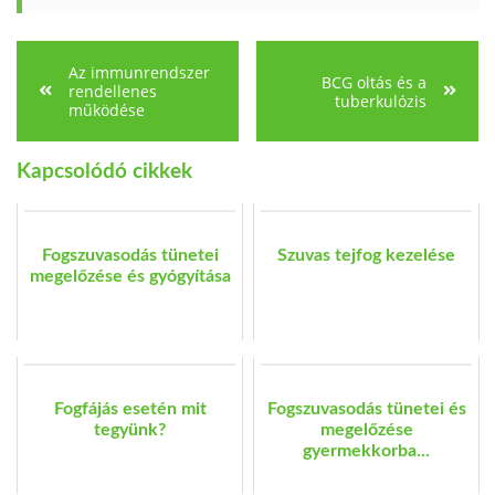
Az immunrendszer
BCG oltás és a
rendellenes
tuberkulózis
működése
Kapcsolódó cikkek
Fogszuvasodás tünetei
Szuvas tejfog kezelése
megelőzése és gyógyítása
Fogfájás esetén mit
Fogszuvasodás tünetei és
tegyünk?
megelőzése
gyermekkorba...