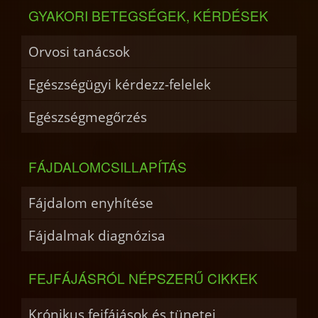
GYAKORI BETEGSÉGEK, KÉRDÉSEK
Orvosi tanácsok
Egészségügyi kérdezz-felelek
Egészségmegőrzés
FÁJDALOMCSILLAPÍTÁS
Fájdalom enyhítése
Fájdalmak diagnózisa
FEJFÁJÁSRÓL NÉPSZERŰ CIKKEK
Krónikus fejfájások és tünetei