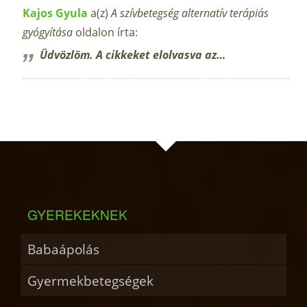
Kajos Gyula
a(z)
A szívbetegség alternatív terápiás
gyógyítása
oldalon írta:
Üdvözlöm. A cikkeket elolvasva az…
GYEREKEKNEK
Babaápolás
Gyermekbetegségek