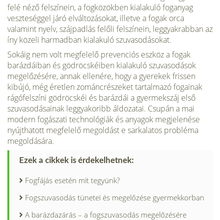
felé néző felszínein, a fogközökben kialakuló foganyag
veszteséggel járó elváltozásokat, illetve a fogak orca
valamint nyelv, szájpadlás felőli felszínein, leggyakrabban az
íny közeli harmadban kialakuló szuvasodásokat.
Sokáig nem volt megfelelő prevenciós eszköz a fogak
barázdáiban és gödröcskéiben kialakuló szuvasodások
megelőzésére, annak el­lenére, hogy a gyerekek frissen
kibújó, még éretlen zománcrészeket tartalmazó fogainak
rágófelszíni gödröcskéi és barázdái a gyermek­száj első
szuvasodásainak leggyakoribb áldozatai. Csupán a mai
modern fogászati technológiák és anyagok megjelenése
nyújthatott megfelelő megoldást e sarkalatos probléma
megoldására.
Ezek a cikkek is érdekelhetnek:
Fogfájás esetén mit tegyünk?
Fogszuvasodás tünetei és megelőzése gyermekkorban
A barázdazárás – a fogszuva­sodás megelőzésére