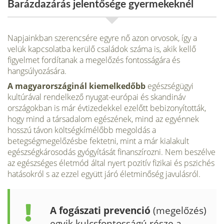
Barázdazárás jelentősége gyermekeknél
Napjainkban szerencsére egyre nő azon orvosok, így a
velük kap­csolatba kerülő családok száma is, akik kellő
figyelmet fordítanak a megelőzés fontosságára és
hangsúlyozására.
A magyarországinál kiemelkedőbb
egészségügyi
kultúrával rendelkező nyugat-európai és skandináv
országokban is már évtizedekkel ezelőtt bebizonyítot­ták,
hogy mind a társadalom egészének, mind az egyénnek
hosszú távon költségkímélőbb megoldás a
betegségmegelőzésbe fektetni, mint a már kialakult
egészségkárosodás gyógyítását finanszírozni. Nem beszélve
az egészséges életmód által nyert pozitív fizikai és pszichés
hatásokról s az ezzel együtt járó életminőség javulásról.
A fogászati prevenció
(megelőzés)
egyik kulcsfontosságú része a