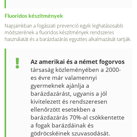
Fluoridos készítmények
Napjainkban a fogászati prevenció egyik leghatásosabb
mód­szerének a fluoridos készítmények rendszeres
használatát és a barázdazárás együttes alkalmazását tartják.
Az amerikai és a német fogorvos
társaság közleményében a 2000-
es évre már valamennyi
gyermeknek ajánlja a
barázdazárást, ugyanis a jól
kivitelezett és rendszeresen
ellenőrzött esetekben a
barázdazárás 70%-al csökkentette
a fogak barázdáinak és
gödröcskéinek szuvasodását.