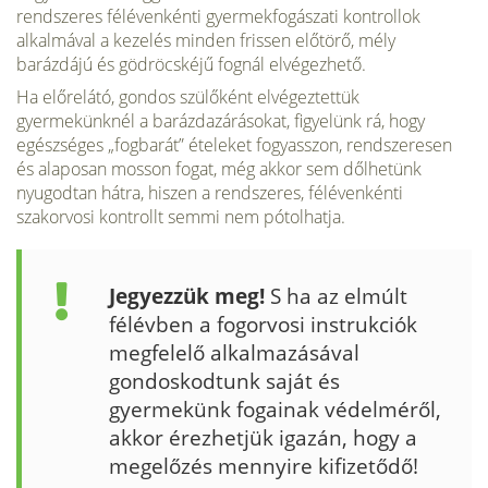
rendszeres félévenkénti gyermekfogászati kontrollok
alkalmával a kezelés minden frissen előtörő, mély
barázdájú és gödröcskéjű fognál elvégezhető.
Ha előrelátó, gondos szülőként elvégeztettük
gyermekünknél a barázdazárásokat, figyelünk rá, hogy
egészséges „fogbarát” ételeket fogyasszon, rendszeresen
és alaposan mosson fogat, még akkor sem dőlhetünk
nyugodtan hátra, hiszen a rendszeres, fél­évenkénti
szakorvosi kontrollt semmi nem pótolhatja.
Jegyezzük meg!
S ha az elmúlt
félévben a fogorvosi instrukciók
megfelelő al­kalmazásával
gondoskodtunk saját és
gyermekünk fogainak védelméről,
akkor érezhetjük igazán, hogy a
megelőzés mennyire kifizetődő!