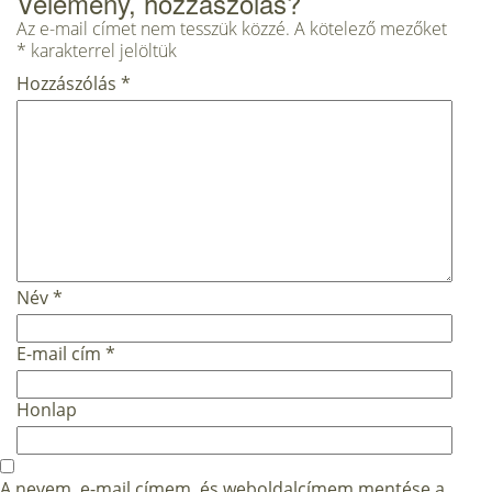
Vélemény, hozzászólás?
Az e-mail címet nem tesszük közzé.
A kötelező mezőket
*
karakterrel jelöltük
Hozzászólás
*
Név
*
E-mail cím
*
Honlap
A nevem, e-mail címem, és weboldalcímem mentése a