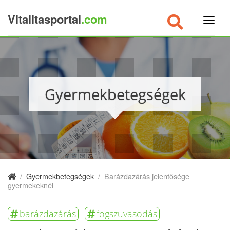
Vitalitasportal
.com
×
Gyermekbetegségek
/
Gyermekbetegségek
/
Barázdazárás jelentősége
gyermekeknél
barázdazárás
fogszuvasodás