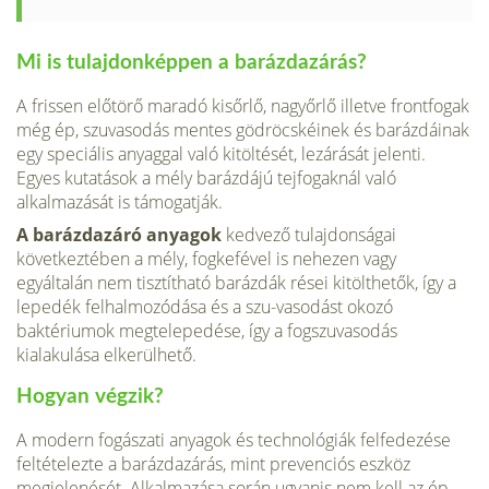
Mi is tulajdonképpen a barázdazárás?
A frissen előtörő maradó kisőrlő, nagyőrlő illetve frontfogak
még ép, szuvasodás mentes gödröcskéinek és barázdáinak
egy speciális anyaggal való kitöltését, lezárását jelenti.
Egyes kutatások a mély barázdájú tejfogaknál való
alkalmazását is támogatják.
A barázdazáró anyagok
kedvező tulajdonságai
következtében a mély, fogkefével is nehezen vagy
egyáltalán nem tisztítható barázdák rései kitölthetők, így a
lepedék felhalmozódása és a szu-vasodást okozó
baktériumok megtelepedése, így a fogszuvasodás
kialakulása elkerülhető.
Hogyan végzik?
A modern fogászati anyagok és technológiák felfedezése
fel­tételezte a barázdazárás, mint prevenciós eszköz
megjelenését. Alkalmazása során ugyanis nem kell az ép