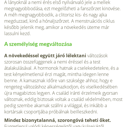
A lányoknál a nemi érés első nyilvánvaló jele a mellek
megnagyobbodása, ezt meg­előzheti a fanszőrzet kinövése.
A méh megnagyobbodik, a clitorisz kis- és nagy ajka
megduzzad, kinő a hónaljszőrzet. A menstruációs ciklus
később jelenik meg, amikor a növekedés üteme már
lassulni kezd.
A személyiség megváltozása
A növekedéssel együtt járó lélektani
változások
szorosan összefüggenek a nemi éréssel és a test
átalakulásával. A hormonok hatnak a cselekedetekre, és a
test kényelmetlenül érzi magát, mintha idegen lenne
benne. A kamasznak időre van szüksége ahhoz, hogy e
rengeteg változáshoz alkalmazkodjon, és viselkedésében
újra magabiztos legyen. A család iránti érzelmeik gyorsan
változnak, eddig biztosak voltak a család védelmé­ben, most
pedig szembe akarnak szállni a világgal, és inkább a
kortársak csoportjába próbálnak beilleszkedni.
Mindez bizonytalanná, szorongóvá teheti őket.
Függetlenül valódi képességeiktől vagy külsejüktől,