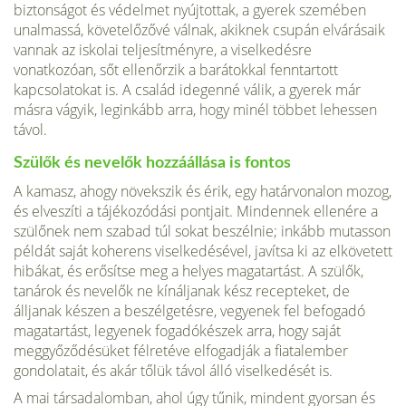
biztonságot és védelmet nyújtottak, a gyerek szemében
unalmassá, követelőzővé válnak, akiknek csupán elvárásaik
vannak az iskolai teljesítményre, a viselkedésre
vonatkozóan, sőt ellenőrzik a barátokkal fenntartott
kapcsolatokat is. A család idegenné válik, a gyerek már
másra vágyik, leginkább arra, hogy minél többet lehessen
távol.
Szülők és nevelők hozzáállása is fontos
A kamasz, ahogy növekszik és érik, egy határvonalon mozog,
és elveszíti a tájékozó­dási pontjait. Mindennek ellenére a
szülőnek nem szabad túl sokat beszélnie; inkább mutasson
példát saját koherens viselkedésével, javítsa ki az elkövetett
hibákat, és erősítse meg a helyes magatartást. A szülők,
tanárok és nevelők ne kínáljanak kész recepteket, de
álljanak készen a beszélgetésre, vegyenek fel befogadó
magatartást, legyenek fogadókészek arra, hogy saját
meggyőződésüket félretéve elfogadják a fiatalember
gondolatait, és akár tőlük távol álló viselkedését is.
A mai társadalomban, ahol úgy tűnik, mindent gyorsan és