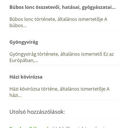
Búbos lonc összetevői, hatásai, gyógyászatai…
Búbos lonc története, általános ismertetője A
búbos…
Gyöngyvirág
Gyöngyvirág története, általános ismertető Ez az
Európában,…
Házi kövirózsa
Házi kövirózsa történe, általános ismertetője A
házi…
Utolsó hozzászólások: