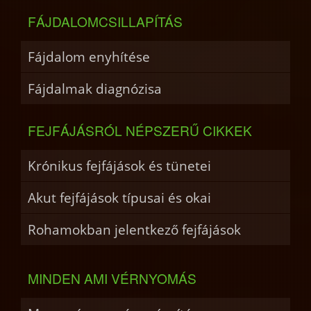
FÁJDALOMCSILLAPÍTÁS
Fájdalom enyhítése
Fájdalmak diagnózisa
FEJFÁJÁSRÓL NÉPSZERŰ CIKKEK
Krónikus fejfájások és tünetei
Akut fejfájások típusai és okai
Rohamokban jelentkező fejfájások
MINDEN AMI VÉRNYOMÁS