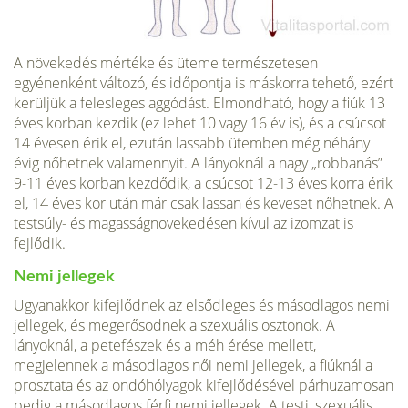
A növekedés mértéke és üteme természetesen
egyénenként változó, és időpontja is máskorra tehető, ezért
kerüljük a felesleges aggódást. Elmondható, hogy a fiúk 13
éves korban kezdik (ez lehet 10 vagy 16 év is), és a csúcsot
14 évesen érik el, ezután lassabb ütemben még néhány
évig nőhetnek valamennyit. A lányoknál a nagy „robbanás”
9-11 éves korban kezdődik, a csúcsot 12-13 éves korra érik
el, 14 éves kor után már csak lassan és keveset nőhetnek. A
testsúly- és magasságnövekedésen kívül az izomzat is
fejlődik.
Nemi jellegek
Ugyanakkor kifejlődnek az elsődleges és másodlagos nemi
jellegek, és megerősödnek a szexuális ösztönök. A
lányoknál, a petefészek és a méh érése mellett,
megjelennek a másodlagos női nemi jellegek, a fiúknál a
prosztata és az ondóhólyagok kifejlődésével párhuzamosan
pedig a másodlagos férfi nemi jellegek. A testi, szexuális,