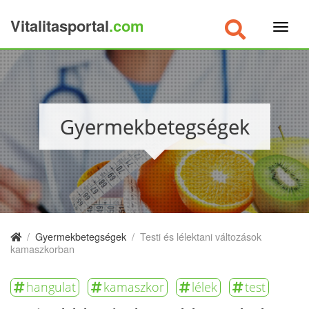
Vitalitasportal
.com
×
Gyermekbetegségek
/
Gyermekbetegségek
/
Testi és lélektani változások
kamaszkorban
hangulat
kamaszkor
lélek
test