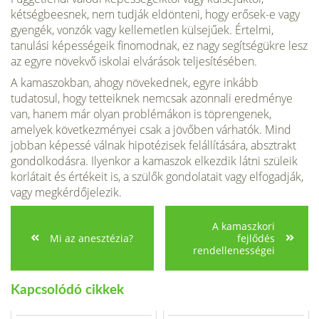
kétségbeesnek, nem tudják eldönteni, hogy erősek-e vagy
gyengék, vonzók vagy kellemetlen külsejűek. Értelmi,
tanulási képességeik finomodnak, ez nagy segítségükre lesz
az egyre növekvő iskolai elvárások teljesítésében.
A kamaszokban, ahogy növekednek, egyre inkább
tudatosul, hogy tetteiknek nemcsak azonnali eredménye
van, hanem már olyan problémákon is töprengenek,
amelyek következményei csak a jövőben várhatók. Mind
jobban képessé válnak hipotézisek felállítására, absztrakt
gondolkodásra. Ilyenkor a kamaszok elkezdik látni szüleik
korlátait és értékeit is, a szülők gondolatait vagy elfogadják,
vagy megkérdőjelezik.
A kamaszkori
Mi az anesztézia?
fejlődés
rendellenességei
Kapcsolódó cikkek