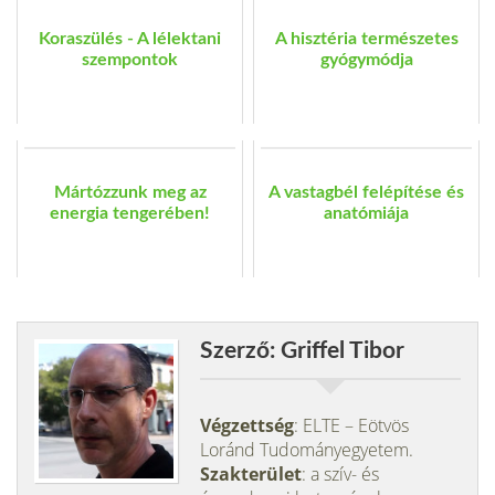
Koraszülés - A lélektani
A hisztéria természetes
szempontok
gyógymódja
Mártózzunk meg az
A vastagbél felépítése és
energia tengerében!
anatómiája
Szerző: Griffel Tibor
Végzettség
: ELTE – Eötvös
Loránd Tudományegyetem.
Szakterület
: a szív- és