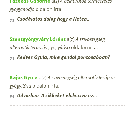
Fazekas Gáborné
a(z)
A bélhurutok természetes
gyógymódja
oldalon írta:
Csodálatos dolog hogy a Neten…
Szentgyörgyváry Lóránt
a(z)
A szívbetegség
alternatív terápiás gyógyítása
oldalon írta:
Kedves Gyula, mire gondol pontosabban?
Kajos Gyula
a(z)
A szívbetegség alternatív terápiás
gyógyítása
oldalon írta:
Üdvözlöm. A cikkeket elolvasva az…