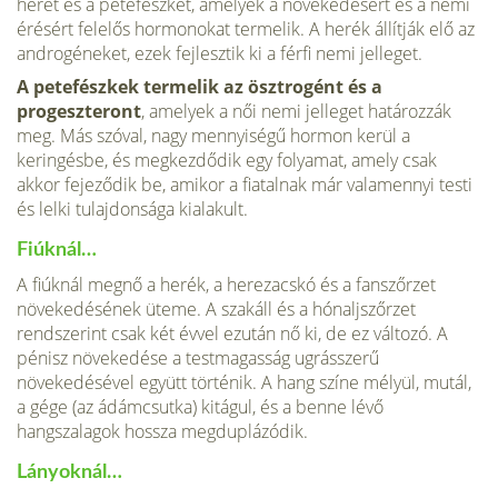
herét és a petefészket, amelyek a növekedésért és a nemi
érésért felelős hormonokat termelik. A herék állítják elő az
androgéneket, ezek fejlesztik ki a férfi nemi jelleget.
A petefészkek termelik az ösztrogént és a
progeszteront
, amelyek a női nemi jelleget határozzák
meg. Más szóval, nagy mennyiségű hormon kerül a
keringésbe, és megkezdődik egy folyamat, amely csak
akkor fejeződik be, amikor a fiatalnak már valamennyi testi
és lelki tulajdonsága kialakult.
Fiúknál…
A fiúknál megnő a herék, a herezacskó és a fanszőrzet
növekedésének üteme. A sza­káll és a hónaljszőrzet
rendszerint csak két évvel ezután nő ki, de ez változó. A
pénisz növekedése a testmagasság ugrásszerű
növekedésével együtt történik. A hang színe mélyül, mutál,
a gége (az ádámcsutka) kitágul, és a benne lévő
hangszalagok hossza megduplázódik.
Lányoknál…