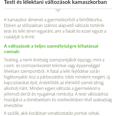
Testi és lélektani változások kamaszkorban
A kamaszkor átmenet a gyermekkorból a felnőttkorba.
Ebben az időszakban számos alapvető változás történik
testi és lelki téren egyaránt, ami a fiatalt és ezzel együtt a
családját is érinti.
A változások a teljes személyiségre kihatással
vannak:
Testileg, a nemi érettség szem­pontjából éppúgy, mint a
csont- és izomszerkezetet tekintve vagy éppenséggel
lélektani szempontból. A fiatal a lelki fejlődése során
fogékonyabb lesz a párbeszédre, több mindent megért, új
kapcsolatokat épít, érdeklődik az élénkítő szerek (drog,
alkohol) iránt. Minden egyes változás a gyermekkorra
jellemző derűt és nyugalmat rombolja. A testi változáshoz
hozzájárul a döntésekben és viselkedésben lévő szabadság
elvesz­tése.
A szülők, akik korábban vonatkoztatási pontok voltak,