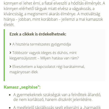
könnyen el lehet érni, a fiatal elveszíti a hódítás élményét. A
könnyen elérhető tárgyak miatt elvész a vágyakozás, a
kíváncsiság, a megismerni akarás élménye. A motiváltság
hiánya – jobban, mint korábban – jellemzi a mai kamaszok
életét.
Ezek a cikkek is érdekelhetnek:
A hisztéria természetes gyógymódja
Többször vagyok ideges és dühös, mint
kiegyensúlyozott – Milyen hatása van rám?
Elvesztettem a kapcsolatot régi barátaimmal,
magányosan élek
Kamasz „segítése”:
A gyermekeknek szükségük van a felnőttek állandó,
de nem korlátozó, hanem diszkrét jelenlétére.
A megfelelő táplálkozás segít elkerülni a „har­madik