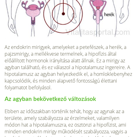
Az endokrin mirigyek, amelyeket a petefészek, a herék, a
pajzsmirigy, a mellékvese termel­nek, a hipofízis által
előállított hormonok irányítása alatt állnak. Ez a mirigy az
agyban található, és ez válaszol a hipotalamusz inge­reire. A
hipotalamusz az agyban helyezkedik el, a homloklebenyhez
kapcsolódik, és minden alapvető fontosságú élettani
folyamatot befolyásol.
Az agyban bekövetkező változások
Ebben az időszakban történik tehát, hogy az agynak az a
területe, amely szabályozza az érzelmeket, valamilyen
módon hat a hipotalamuszra, ez ösztönzi a hipofízist, ami
minden endokrin mirigy működését szabályozza, vagyis a