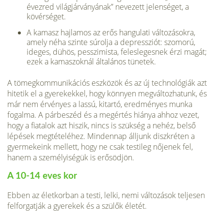
évezred világjárványának” nevezett jelensé­get, a
kövérséget.
A kamasz hajlamos az erős hangulati változásokra,
amely néha szinte súrolja a depressziót: szomorú,
ideges, dühös, pesszimista, feleslegesnek érzi magát;
ezek a kamaszoknál általános tünetek.
A tömegkommunikációs eszközök és az új technológiák azt
hitetik el a gyerekekkel, hogy könnyen megváltozhatunk, és
már nem érvényes a lassú, kitartó, eredményes munka
fogalma. A párbeszéd és a megértés hiánya ahhoz vezet,
hogy a fiatalok azt hiszik, nincs is szükség a nehéz, belső
lépések megtételéhez. Mindennap álljunk diszkréten a
gyermekeink mellett, hogy ne csak testileg nőjenek fel,
hanem a szemé­lyiségük is erősödjön.
A 10-14 eves kor
Ebben az életkorban a testi, lelki, nemi változások teljesen
felforgatják a gyerekek és a szülők életét.