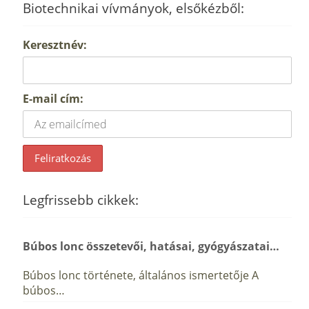
Biotechnikai vívmányok, elsőkézből:
Keresztnév:
E-mail cím:
Legfrissebb cikkek:
Búbos lonc összetevői, hatásai, gyógyászatai…
Búbos lonc története, általános ismertetője A
búbos…