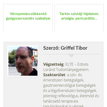
Vérnyomáscsökkentő
Tartós szívtáji fájdalom:
gyógyszerszedés szabályai
artalgia, pericarditis...
Szerző: Griffel Tibor
Végzettség
: ELTE – Eötvös
Loránd Tudományegyetem.
Szakterület
: a szív- és
érrendszeri betegségek,
gasztroenterológiai betegségek
és a légzőrendszeri betegségek.
Jelenleg reflexológus, életmód és
tanácsadó terapeuta
tanulmányokat is végzek.