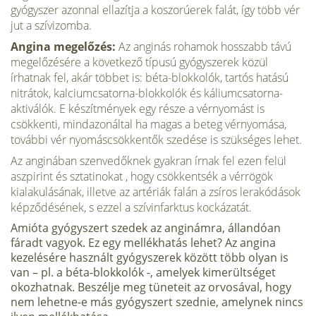
gyógyszer azonnal ellazítja a koszorúerek falát, így több vér
jut a szívizomba.
Angina megelőzés:
Az anginás rohamok hosszabb távú
megelőzésére a következő típusú gyógyszerek közül
írhatnak fel, akár többet is: béta-blokkolók, tartós hatású
nitrátok, kalciumcsatorna-blokkolók és káliumcsatorna-
aktiválók. E készítmények egy része a vérnyomást is
csökkenti, mindazonáltal ha magas a beteg vérnyomása,
további vér nyomáscsökkentők szedése is szükséges lehet.
Az anginában szenvedőknek gyakran írnak fel ezen felül
aszpirint és sztatinokat , hogy csökkentsék a vérrögök
kialakulásának, illetve az artériák falán a zsíros lerakódások
képződésének, s ezzel a szívinfarktus kockázatát.
Amióta gyógyszert szedek az anginámra, állandóan
fáradt vagyok. Ez egy mellékhatás lehet? Az angina
kezelésére használt gyógyszerek között több olyan is
van – pl. a béta-blokkolók -, amelyek kimerültséget
okozhatnak. Beszélje meg tüneteit az orvosával, hogy
nem lehetne-e más gyógyszert szednie, amelynek nincs