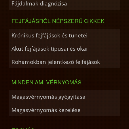
Fájdalmak diagnózisa
FEJFÁJÁSRÓL NÉPSZERŰ CIKKEK
Krónikus fejfájások és tünetei
Akut fejfájások típusai és okai
Rohamokban jelentkező fejfájások
MINDEN AMI VÉRNYOMÁS
Magasvérnyomás gyógyítása
Magasvérnyomás kezelése