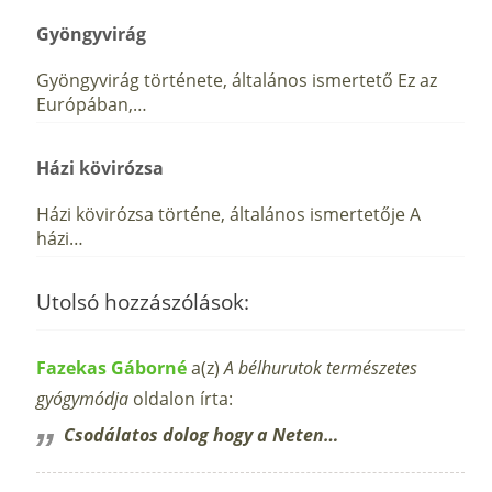
Gyöngyvirág
Gyöngyvirág története, általános ismertető Ez az
Európában,…
Házi kövirózsa
Házi kövirózsa történe, általános ismertetője A
házi…
Utolsó hozzászólások:
Fazekas Gáborné
a(z)
A bélhurutok természetes
gyógymódja
oldalon írta:
Csodálatos dolog hogy a Neten…