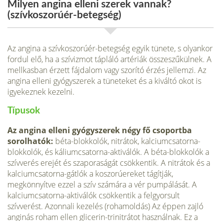
Milyen angina elleni szerek vannak?
(szívkoszorúér-betegség)
Az angina a szívkoszorúér-betegség egyik tünete, s olyankor
fordul elő, ha a szívizmot tápláló artériák összeszűkülnek. A
mellkasban érzett fájdalom vagy szorító érzés jellemzi. Az
angina elleni gyógyszerek a tüneteket és a kiváltó okot is
igyekeznek kezelni.
Típusok
Az angina elleni gyógyszerek négy fő csoportba
sorolhatók:
béta-blokkolók, nitrátok, kalciumcsatorna-
blokkolók, és káliumcsatorna-aktiválók. A béta-blokkolók a
szívverés erejét és szaporaságát csökkentik. A nitrátok és a
kalciumcsatorna-gátlók a koszorúereket tágítják,
megkönnyítve ezzel a szív számára a vér pumpálását. A
kalciumcsatorna-aktiválók csökkentik a felgyorsult
szívverést. Azonnali kezelés (rohamoldás) Az éppen zajló
anginás roham ellen glicerin-trinitrátot használnak. Ez a