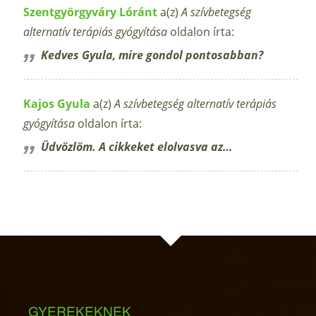
Szentgyörgyváry Lóránt
a(z)
A szívbetegség
alternatív terápiás gyógyítása
oldalon írta:
Kedves Gyula, mire gondol pontosabban?
Kajos Gyula
a(z)
A szívbetegség alternatív terápiás
gyógyítása
oldalon írta:
Üdvözlöm. A cikkeket elolvasva az…
GYEREKEKNEK