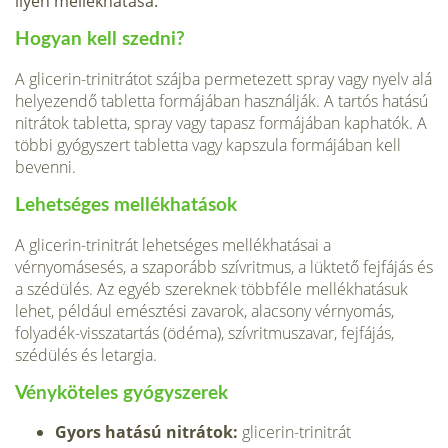
ilyen mellékhatása.
Hogyan kell szedni?
A glicerin-trinitrátot szájba permetezett spray vagy nyelv alá
helyezendő tabletta formájában használják. A tartós hatású
nitrátok tabletta, spray vagy tapasz formájában kaphatók. A
többi gyógyszert tabletta vagy kapszula formájában kell
bevenni.
Lehetséges mellékhatások
A glicerin-trinitrát lehetséges mellékhatásai a
vérnyomásesés, a szaporább szívritmus, a lüktető fejfájás és
a szédülés. Az egyéb szereknek többféle mellékhatásuk
lehet, például emésztési zavarok, alacsony vérnyomás,
folyadék-visszatartás (ödéma), szívritmuszavar, fejfájás,
szédülés és letargia.
Vényköteles gyógyszerek
Gyors hatású nitrátok:
glicerin-trinitrát