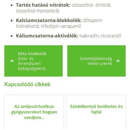
Tartós hatású nitrátok:
izoszorbid- dinitrát,
izosorbid-mononitrát
Kalciumcsatorna-blokkolók:
diltiazem-
hidroklorid, nifedipin verapamil
Káliumcsatorna-aktiválók:
ivabradin, nicorandil
Béta-blokkolók
(Szív- és
Szívelégtelenség
érrendszeri
elleni szerek
betegségekre)
Kapcsolódó cikkek
Az antipszichotikus
Szívbillentyű beültetés és
gyógyszereket hogyan
fajtái
szedjem...