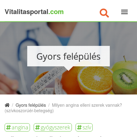
Vitalitasportal
.com
×
Gyors felépülés
/
Gyors felépülés
/
Milyen angina elleni szerek vannak?
(szívkoszorúér-betegség)
angina
gyógyszerek
szív