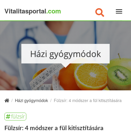
Vitalitasportal
.com
×
Házi gyógymódok
/
Házi gyógymódok
/
Fülzsír: 4 módszer a fül kitisztítására
fülzsír
Fülzsír: 4 módszer a fül kitisztítására