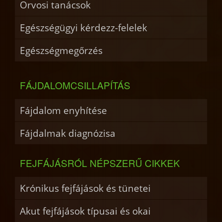
Orvosi tanácsok
Egészségügyi kérdezz-felelek
Egészségmegőrzés
FÁJDALOMCSILLAPÍTÁS
Fájdalom enyhítése
Fájdalmak diagnózisa
FEJFÁJÁSRÓL NÉPSZERŰ CIKKEK
Krónikus fejfájások és tünetei
Akut fejfájások típusai és okai