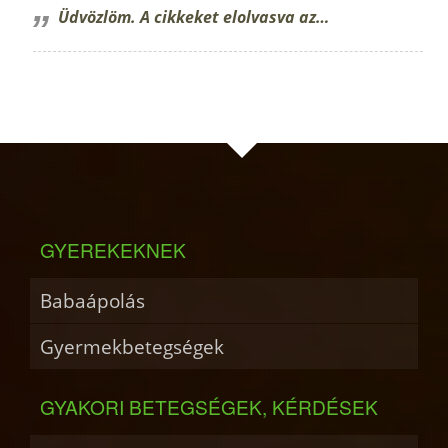
Üdvözlöm. A cikkeket elolvasva az…
GYEREKEKNEK
Babaápolás
Gyermekbetegségek
GYAKORI BETEGSÉGEK, KÉRDÉSEK