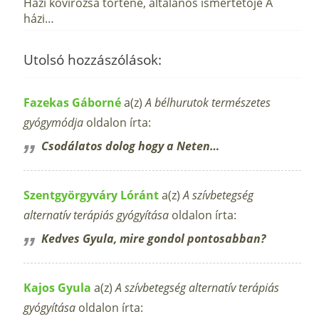
Házi kövirózsa történe, általános ismertetője A
házi…
Utolsó hozzászólások:
Fazekas Gáborné
a(z)
A bélhurutok természetes
gyógymódja
oldalon írta:
Csodálatos dolog hogy a Neten…
Szentgyörgyváry Lóránt
a(z)
A szívbetegség
alternatív terápiás gyógyítása
oldalon írta:
Kedves Gyula, mire gondol pontosabban?
Kajos Gyula
a(z)
A szívbetegség alternatív terápiás
gyógyítása
oldalon írta: