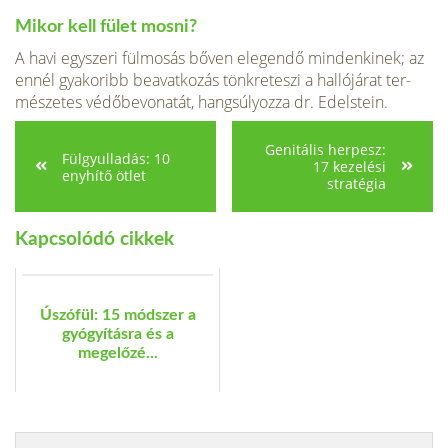
Mikor kell fület mosni?
A havi egyszeri fülmosás bőven elegen­dő mindenkinek; az
ennél gyakoribb beavatkozás tönkreteszi a hallójárat ter­
mészetes védőbevonatát, hangsúlyozza dr. Edelstein.
Genitális herpesz:
Fülgyulladás: 10
17 kezelési
enyhítő ötlet
stratégia
Kapcsolódó cikkek
Úszófül: 15 módszer a
gyógyításra és a
megelőzé...