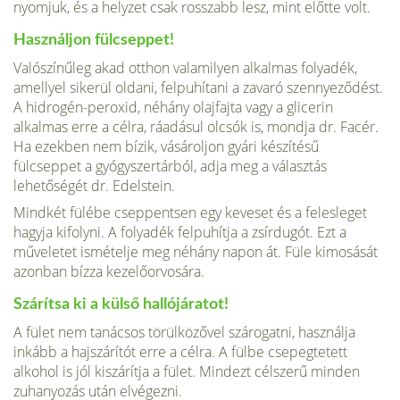
nyomjuk, és a helyzet csak rosszabb lesz, mint előtte volt.
Használjon fülcseppet!
Valószínűleg akad otthon valamilyen al­kalmas folyadék,
amellyel sikerül oldani, felpuhítani a zavaró szennyeződést.
A hidrogén-peroxid, néhány olajfajta vagy a glicerin
alkalmas erre a célra, rá­adásul olcsók is, mondja dr. Facér.
Ha ezekben nem bízik, vásároljon gyári ké­szítésű
fülcseppet a gyógyszertárból, adja meg a választás
lehetőségét dr. Edelstein.
Mindkét fülébe cseppentsen egy keveset és a felesleget
hagyja kifolyni. A folyadék felpuhítja a zsírdugót. Ezt a
műveletet ismételje meg néhány napon át. Füle kimosását
azonban bízza kezelőorvosára.
Szárítsa ki a külső hallójáratot!
A fület nem tanácsos törülközővel szárogatni, használja
inkább a hajszárítót erre a célra. A fülbe csepeg­tetett
alkohol is jól kiszárítja a fület. Mindezt célszerű minden
zuhanyozás után elvégezni.