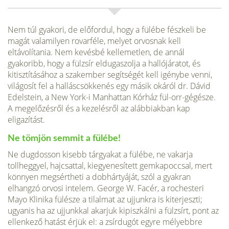
Nem túl gyakori, de előfordul, hogy a fülébe fészkeli be
magát valamilyen rovarféle, melyet orvosnak kell
eltávolítania. Nem kevésbé kellemetlen, de an­nál
gyakoribb, hogy a fülzsír eldugaszolja a hallójáratot, és
kitisztításához a szakember segítségét kell igénybe venni,
világosít fel a halláscsökkenés egy másik okáról dr. Dávid
Edelstein, a New York-i Manhattan Kórház fül-orr-gégé­sze.
A megelőzésről és a kezelésről az alábbiakban kap
eligazítást.
Ne tömjön semmit a fülébe!
Ne dugdosson kisebb tárgyakat a fülébe, ne vakarja
tollheggyel, hajcsattal, kiegyenesített gemkapoccsal, mert
könnyen megsértheti a dobhártyáját, szól a gyakran
elhangzó orvosi intelem. George W. Facér, a rochesteri
Mayo Klinika fülésze a tilalmat az ujjunkra is ki­terjeszti;
ugyanis ha az ujjunkkal akarjuk kipiszkálni a fülzsírt, pont az
ellen­kező hatást érjük el: a zsírdugót egyre mélyebbre