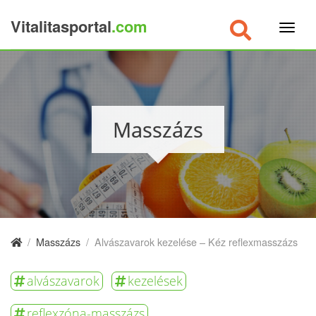
Vitalitasportal
.com
×
Masszázs
/
Masszázs
/
Alvászavarok kezelése – Kéz reflexmasszázs
alvászavarok
kezelések
reflexzóna-masszázs