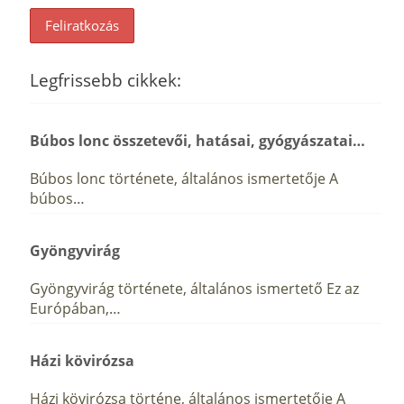
Legfrissebb cikkek:
Búbos lonc összetevői, hatásai, gyógyászatai…
Búbos lonc története, általános ismertetője A
búbos…
Gyöngyvirág
Gyöngyvirág története, általános ismertető Ez az
Európában,…
Házi kövirózsa
Házi kövirózsa történe, általános ismertetője A