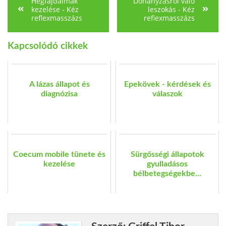
Hegfájdalmak
Dohányzásról való
kezelése - Kéz
leszokás - Kéz
reflexmasszázs
reflexmasszázs
Kapcsolódó cikkek
A lázas állapot és
Epekövek - kérdések és
diagnózisa
válaszok
Coecum mobile tünete és
Sürgősségi állapotok
kezelése
gyulladásos
bélbetegségekbe...