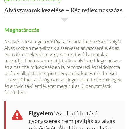
Alvászavarok kezelése – Kéz reflexmasszázs
Meghatározás
Az alvás a test regenerációjára és tartalékképzésre szolgál.
Alvás közben meg­változik a szervezet anyagcseréje, és az
energiát növekedésre vagy korrekciós folyamatokra
használja. Fontos szerepet játszik az alvás az idegrendszer
és a psziché működésében is, rendszerezi és feldolgozza
az éber állapotban kapott benyomásokat és érzelmeket.
Levezetődnek a túlságosan sok inger keltette fe­szültségek,
és a rövid távú emlékezet megürül az új benyomások
felvételére.
Figyelem!
Az altató hatású
gyógyszerek nem javítják az alvás
minőségét. Általában az elalvást