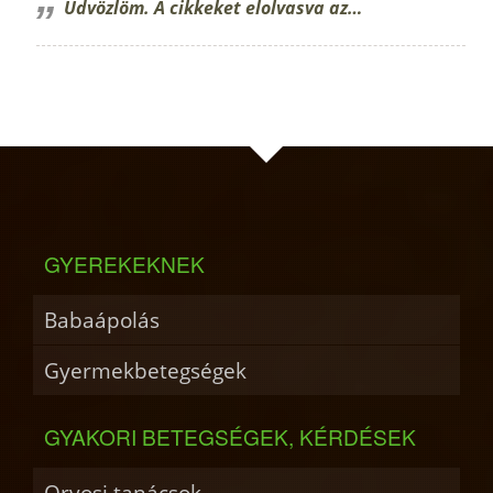
Üdvözlöm. A cikkeket elolvasva az…
GYEREKEKNEK
Babaápolás
Gyermekbetegségek
GYAKORI BETEGSÉGEK, KÉRDÉSEK
Orvosi tanácsok