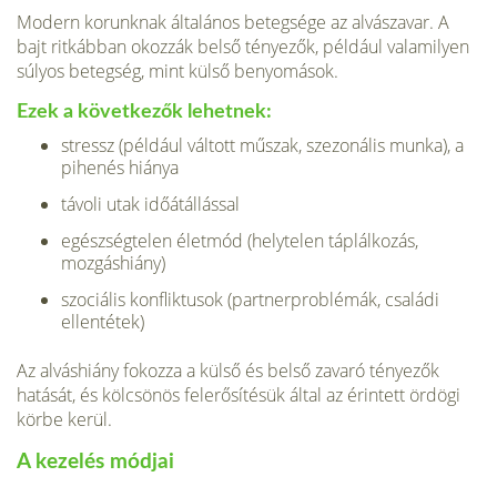
Modern korunknak általános betegsége az alvászavar. A
bajt ritkábban okozzák belső tényezők, például valamilyen
súlyos betegség, mint külső benyomások.
Ezek a következők lehetnek:
stressz (például váltott műszak, szezonális munka), a
pihenés hiánya
távoli utak időátállással
egészségtelen életmód (helytelen táplálkozás,
mozgáshiány)
szociális konfliktusok (partnerproblémák, családi
ellentétek)
Az alváshiány fokozza a külső és belső zavaró tényezők
hatását, és kölcsönös fel­erősítésük által az érintett ördögi
körbe kerül.
A kezelés módjai