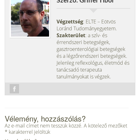
Szerző: Griffel Tibor
Végzettség
: ELTE – Eötvös
Loránd Tudományegyetem.
Szakterület
: a szív- és
érrendszeri betegségek,
gasztroenterológiai betegségek
és a légzőrendszeri betegségek.
Jelenleg reflexológus, életmód és
tanácsadó terapeuta
tanulmányokat is végzek.
Vélemény, hozzászólás?
Az e-mail címet nem tesszük közzé.
A kötelező mezőket
*
karakterrel jelöltük