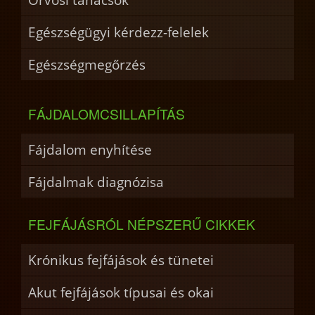
Egészségügyi kérdezz-felelek
Egészségmegőrzés
FÁJDALOMCSILLAPÍTÁS
Fájdalom enyhítése
Fájdalmak diagnózisa
FEJFÁJÁSRÓL NÉPSZERŰ CIKKEK
Krónikus fejfájások és tünetei
Akut fejfájások típusai és okai