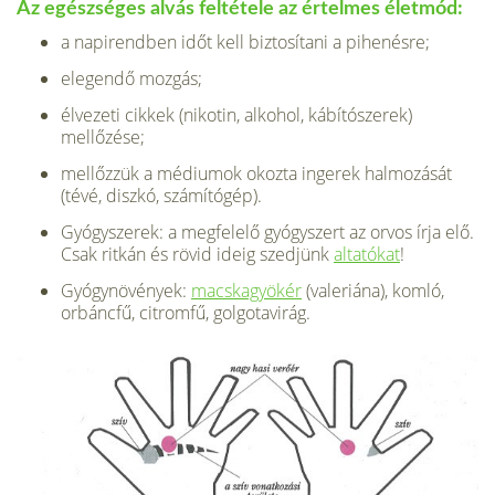
Az egészséges alvás feltétele az értelmes életmód:
a napirendben időt kell biztosítani a pihenésre;
elegendő mozgás;
élvezeti cikkek (nikotin, alkohol, kábítószerek)
mellőzése;
mellőzzük a médiumok okozta ingerek halmozását
(tévé, diszkó, számító­gép).
Gyógyszerek: a megfelelő gyógyszert az orvos írja elő.
Csak ritkán és rövid ideig szedjünk
altatókat
!
Gyógynövények:
macskagyökér
(valeriána), komló,
orbáncfű, citromfű, gol­gotavirág.