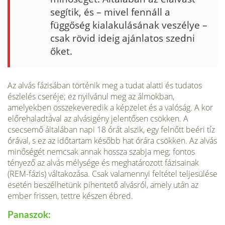
segítik, és – mivel fennáll a
függőség kialakulásának veszélye –
csak rö­vid ideig ajánlatos szedni
őket.
Az alvás fázisában történik meg a tudat alatti és tudatos
észlelés cseréje; ez nyilvá­nul meg az álmokban,
amelyekben összekeveredik a képzelet és a valóság. A kor
előrehaladtával az alvásigény jelentősen csökken. A
csecsemő általában napi 18 órát alszik, egy felnőtt beéri tíz
órával, s ez az időtartam később hat órára csökken. Az alvás
minőségét nemcsak annak hossza szabja meg; fontos
tényező az alvás mélysége és meghatározott fázisainak
(REM-fázis) váltakozása. Csak va­lamennyi feltétel teljesülése
esetén beszélhetünk pihentető alvásról, amely után az
ember frissen, tettre készen ébred.
Panaszok: