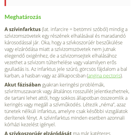
Meghatározás
A szívinfarktus
(lat. infarcire = betömni szóból) mindig a
szívizomszövetek egy részének elhalásával és maradandó
károsodással jár. Oka, hogy a szívkoszorúér beszűkülése
vagy elzáródása miatt a szívizomszövetek nem jutnak
elegendő oxi­génhez, de a szívizomsejtek elhalásához
vezethet a szívizom túlterhelése vagy valamilyen erős
gyulladás is. Az infarktus jele szúró, görcsös fájdalom a bal
kar­ban, a hasban vagy az állkapocsban (
angina pectoris
).
Akut fázisában
gyakran keringési problémák,
szívritmuszavarok vagy általános rosszullét jelentkezhet­nek,
de tartani lehet attól, hogy sokkos állapotban összeomlik a
keringés vagy megáll a szívműködés. Létezik „néma”, azaz
tünetek nélküli infarktus, amelyre csak későbbi vizsgálatok
derítenek fényt. A szívinfarktus minden esetben azon­nali
kórházi kezelést igényel.
A szívkoszorúér elzáródását
ma már katéteres