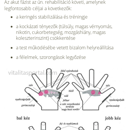
Az akut fázist az ún. rehabilitáció követi, amelynek
legfontosabb céljai a követke­zők:
a keringés stabilizálása és tréningje
a kockázati tényezők (túlsúly, magas vérnyomás,
nikotin, cukorbetegség, mozgáshiány, magas
koleszterinszint) csökkentése
a test működésébe vetett bizalom helyreállítása
a félelmek, szorongások legyőzése