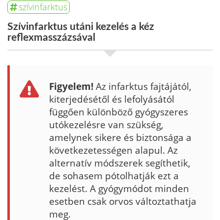
szívinfarktus
Szívinfarktus utáni kezelés a kéz
reflexmasszázsával
Figyelem!
Az infarktus fajtájától,
kiterjedésétől és lefolyásától
függően különböző gyógy­szeres
utókezelésre van szükség,
amelynek sikere és biztonsága a
következe­tességen alapul. Az
alternatív módszerek segíthetik,
de sohasem pótolhatják ezt a
kezelést. A gyógymódot minden
esetben csak orvos változtathatja
meg.