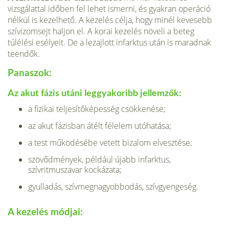
vizsgálattal időben fel lehet ismerni, és gyakran operáció
nélkül is kezelhető. A kezelés célja, hogy minél kevesebb
szívizomsejt haljon el. A korai kezelés növeli a beteg
túlélési esélyeit. De a lezajlott infarktus után is maradnak
teendők.
Panaszok:
Az akut fázis utáni leggyakoribb jellemzők:
a fizikai teljesítőképesség csökkenése;
az akut fázisban átélt félelem utóhatása;
a test működésébe vetett bizalom elvesztése;
szövődmények, például újabb infarktus,
szívritmuszavar kockázata;
gyulladás, szívmegnagyobbodás, szívgyengeség.
A kezelés módjai: