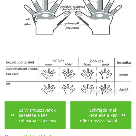
Szívritmuszavarok
Szívfájdalmak
kezelése a kéz
kezelése a kéz
reflexmasszázsával
reflexmasszázsával