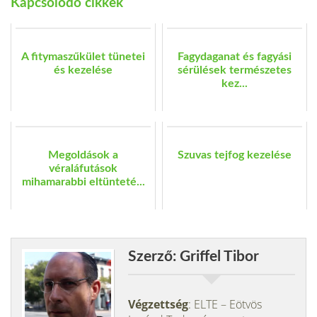
Kapcsolódó cikkek
A fitymaszűkület tünetei
Fagydaganat és fagyási
és kezelése
sérülések természetes
kez...
Megoldások a
Szuvas tejfog kezelése
véraláfutások
mihamarabbi eltünteté...
Szerző: Griffel Tibor
Végzettség
: ELTE – Eötvös