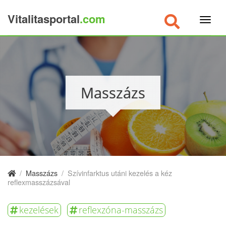
Vitalitasportal
.com
×
Masszázs
/
Masszázs
/
Szívinfarktus utáni kezelés a kéz
reflexmasszázsával
kezelések
reflexzóna-masszázs