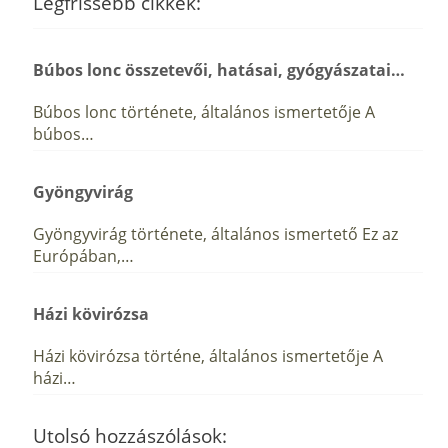
Legfrissebb cikkek:
Búbos lonc összetevői, hatásai, gyógyászatai…
Búbos lonc története, általános ismertetője A
búbos…
Gyöngyvirág
Gyöngyvirág története, általános ismertető Ez az
Európában,…
Házi kövirózsa
Házi kövirózsa történe, általános ismertetője A
házi…
Utolsó hozzászólások: