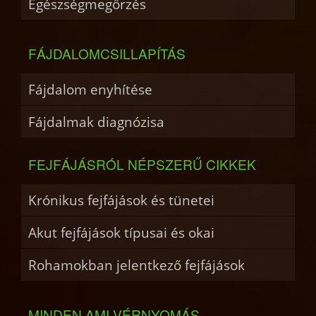
Egészségmegőrzés
FÁJDALOMCSILLAPÍTÁS
Fájdalom enyhítése
Fájdalmak diagnózisa
FEJFÁJÁSRÓL NÉPSZERŰ CIKKEK
Krónikus fejfájások és tünetei
Akut fejfájások típusai és okai
Rohamokban jelentkező fejfájások
MINDEN AMI VÉRNYOMÁS