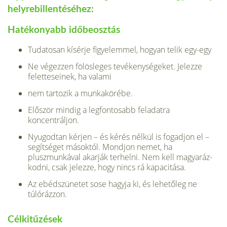
helyrebillentéséhez:
Hatékonyabb időbeosztás
Tudatosan kísérje figyelemmel, hogyan telik egy-egy
Ne végezzen fölösleges tevékenységeket. Jelezze
feletteseinek, ha valami
nem tartozik a munkakörébe.
Először mindig a legfontosabb feladatra
koncentráljon.
Nyugodtan kérjen – és kérés nélkül is fogadjon el –
segítséget másoktól. Mondjon nemet, ha
pluszmunkával akarják terhelni. Nem kell magyaráz­
kodni, csak jelezze, hogy nincs rá kapacitása.
Az ebédszünetet sose hagyja ki, és lehetőleg ne
túlórázzon.
Célkitűzések