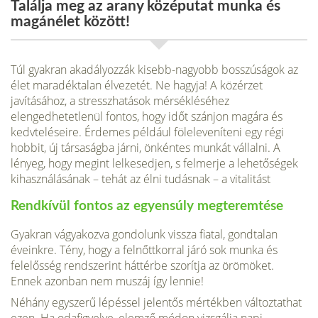
Találja meg az arany középutat munka és
magánélet között!
Túl gyakran akadályozzák kisebb-nagyobb bosszúságok az
élet maradéktalan élvezetét. Ne hagyja! A közérzet
javításához, a stressz­hatások mérsékléséhez
elengedhetetlenül fontos, hogy időt szánjon magára és
kedvteléseire. Érdemes például föleleveníteni egy régi
hobbit, új társaság­ba járni, önkéntes munkát vállalni. A
lényeg, hogy megint lelkesedjen, s fel­merje a lehetőségek
kihasználásának – tehát az élni tudásnak – a vitalitást
Rendkívül fontos az egyensúly megteremtése
Gyakran vágyakozva gondolunk vissza fiatal, gondtalan
éveinkre. Tény, hogy a felnőttkorral járó sok munka és
felelősség rendszerint háttérbe szorítja az örömöket.
Ennek azonban nem muszáj így lennie!
Néhány egyszerű lépéssel jelentős mértékben változtathat