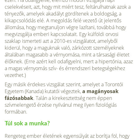
ezen. Ha oda­figyelve, elemző módon vizsgálja napi
cselekvéseit, azt, hogy mit miért tesz, feltárulhatnak azok a
tényezők, amelyek akadályt gördítenek a boldogság, a
kikapcsolódás elé. A megoldás felé vezető út jelentős
állomása, hogy megtanuljon végre lazítani, továbbá hogy
megvizsgálja emberi kapcsolatait. Egy külföldi orvosi
szaklap ismerteti azt a 2010-es vizsgálatot, amelyből
kiderül, hogy a maguknak való, zárkózott személyeknek
általában magasabb a vérnyomása, mint a társasági életet
élőknek. (Erre azért kell odafigyelni, mert a hipertónia, azaz
a magas vér­nyomás szív- és érrendszeri betegségekhez
vezethet.)
Egy másik érdekes vizsgálat szerint, amelyet a Torontói
Egyetem (Kanada) kutatói végeztek,
a magányosak
fázósabbak
. Talán a kirekesztettség nem éppen
szívmelengető érzése nyilvánul meg ilyen fiziológiás
formában.
Túl sok a munka?
Rengeteg ember életének egyensúlyát az borítja föl, hogy