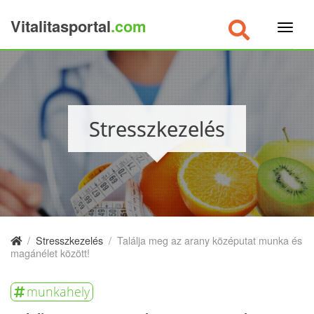
Vitalitasportal
.com
×
Stresszkezelés
/
Stresszkezelés
/
Találja meg az arany középutat munka és
magánélet között!
munkahely