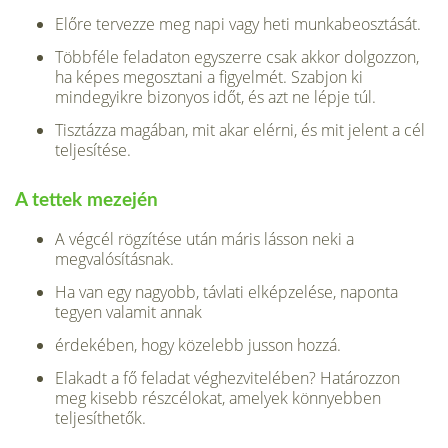
Előre tervezze meg napi vagy heti munkabeosztását.
Többféle feladaton egyszerre csak akkor dolgozzon,
ha képes megosztani a figyelmét. Szabjon ki
mindegyikre bizonyos időt, és azt ne lépje túl.
Tisztázza magában, mit akar elérni, és mit jelent a cél
teljesítése.
A tettek mezején
A végcél rögzítése után máris lásson neki a
megvalósításnak.
Ha van egy nagyobb, távlati elképzelése, naponta
tegyen valamit annak
érdekében, hogy közelebb jusson hozzá.
Elakadt a fő feladat véghezvitelében? Határozzon
meg kisebb részcélokat, amelyek könnyebben
teljesíthetők.