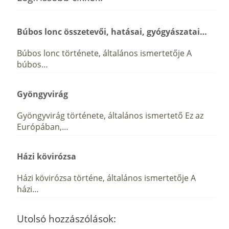
Búbos lonc összetevői, hatásai, gyógyászatai…
Búbos lonc története, általános ismertetője A
búbos…
Gyöngyvirág
Gyöngyvirág története, általános ismertető Ez az
Európában,…
Házi kövirózsa
Házi kövirózsa történe, általános ismertetője A
házi…
Utolsó hozzászólások: