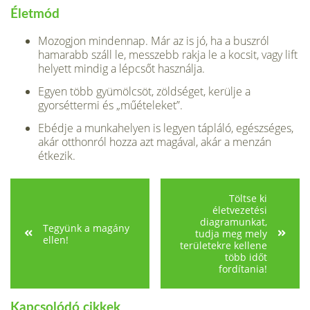
Életmód
Mozogjon mindennap. Már az is jó, ha a buszról
hamarabb száll le, messzebb rakja le a kocsit, vagy lift
helyett mindig a lépcsőt használja.
Egyen több gyümölcsöt, zöldséget, kerülje a
gyorséttermi és „műételeket”.
Ebédje a munkahelyen is legyen tápláló, egészséges,
akár otthonról hozza azt magával, akár a menzán
étkezik.
Töltse ki
életvezetési
diagramunkat,
Tegyünk a magány
tudja meg mely
ellen!
területekre kellene
több időt
fordítania!
Kapcsolódó cikkek