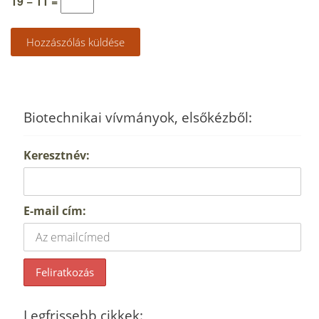
19 − 11 =
Biotechnikai vívmányok, elsőkézből:
Keresztnév:
E-mail cím:
Legfrissebb cikkek: