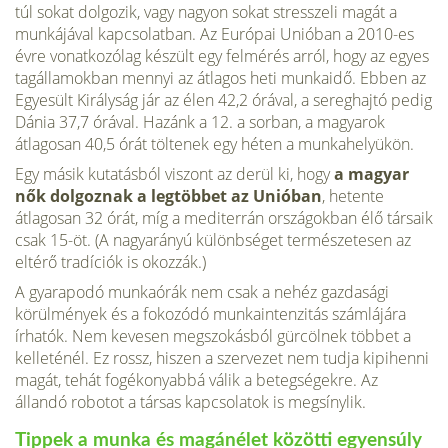
túl sokat dol­gozik, vagy nagyon sokat stresszeli magát a
munkájával kapcsolatban. Az Európai Unióban a 2010-es
évre vonatkozólag készült egy felmérés arról, hogy az egyes
tagállamokban mennyi az átlagos heti munkaidő. Ebben az
Egyesült Királyság jár az élen 42,2 órával, a sereghajtó pedig
Dánia 37,7 órá­val. Hazánk a 12. a sorban, a magyarok
átlagosan 40,5 órát töltenek egy hé­ten a munkahelyükön.
Egy másik kutatásból viszont az derül ki, hogy
a ma­gyar
nők dolgoznak a legtöbbet az Unióban
, hetente
átlagosan 32 órát, míg a mediterrán országokban élő társaik
csak 15-öt. (A nagyarányú különbséget természetesen az
eltérő tradíciók is okozzák.)
A gyarapodó munkaórák nem csak a nehéz gazdasági
körülmények és a fokozódó munkaintenzitás számlájára
írhatók. Nem kevesen megszokásból gürcölnek többet a
kelleténél. Ez rossz, hiszen a szervezet nem tudja kipi­henni
magát, tehát fogékonyabbá válik a betegségekre. Az
állandó robotot a társas kapcsolatok is megsínylik.
Tippek a munka és magánélet közötti egyensúly