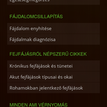
FÁJDALOMCSILLAPÍTÁS
Fájdalom enyhítése
Fájdalmak diagnózisa
FEJFÁJÁSRÓL NÉPSZERŰ CIKKEK
Krónikus fejfájások és tünetei
Akut fejfájások típusai és okai
Rohamokban jelentkező fejfájások
MINDEN AMI VÉRNYOMÁS