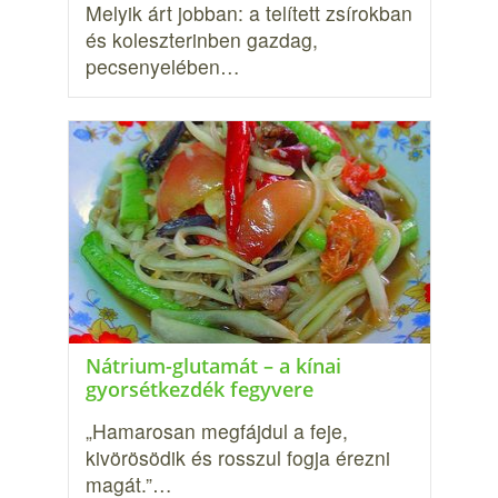
Melyik árt jobban: a telített zsírokban
és koleszterinben gazdag,
pecsenyelében…
Nátrium-glutamát – a kínai
gyorsétkezdék fegyvere
„Hamarosan megfájdul a feje,
kivörösödik és rosszul fogja érezni
magát.”…