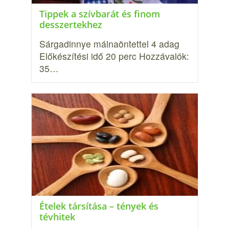
Tippek a szívbarát és finom
desszertekhez
Sárgadinnye málnaöntettel 4 adag
Előkészítési idő 20 perc Hozzávalók:
35…
Ételek társítása – tények és
tévhitek