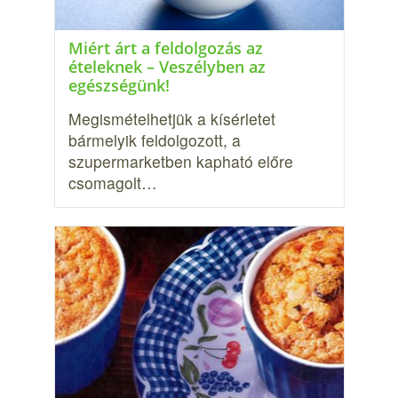
Miért árt a feldolgozás az
ételeknek – Veszélyben az
egészségünk!
Megismételhetjük a kísérletet
bármelyik fel­dolgozott, a
szupermarketben kapható előre
csoma­golt…