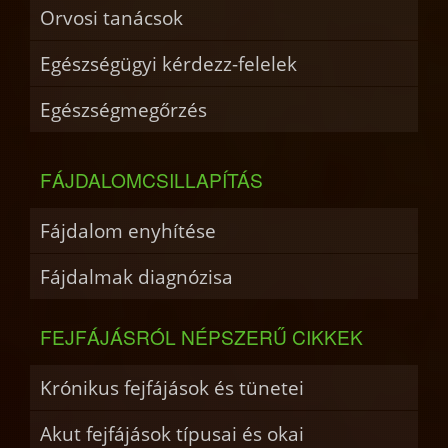
Orvosi tanácsok
Egészségügyi kérdezz-felelek
Egészségmegőrzés
FÁJDALOMCSILLAPÍTÁS
Fájdalom enyhítése
Fájdalmak diagnózisa
FEJFÁJÁSRÓL NÉPSZERŰ CIKKEK
Krónikus fejfájások és tünetei
Akut fejfájások típusai és okai