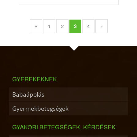
3
«
1
2
4
»
GYEREKEKNEK
Babaápolás
Gyermekbetegségek
GYAKORI BETEGSÉGEK, KÉRDÉSEK