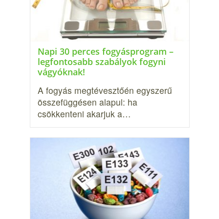
Napi 30 perces fogyásprogram –
legfontosabb szabályok fogyni
vágyóknak!
A fogyás megtévesztőén egyszerű
összefüggésen alapul: ha
csökkenteni akar­juk a…