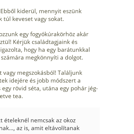
!
Ebből kiderül, mennyit eszünk
 túl keveset vagy sokat.
ozzunk egy fogyókúrakörhöz akár
tül! Kérjük családtagjaink és
 igazolta, hogy ha egy barátunkkal
 számára megkönnyíti a dolgot.
 vagy megszokásból! Talál­junk
ek idejére és jobb módszert a
 egy rövid séta, utána egy pohár jég­
letve tea.
tt ételeknél nemcsak az okoz
ak…, az is, amit eltávolítanak