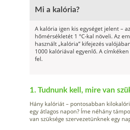
Mi a kalória?
A kalória igen kis egységet jelent – 
hőmérsékletét 1 °C-kal növeli. Az e
használt „kalória” kifejezés valójában 
1000 kaló­riával egyenlő. A címkéken 
fel.
1. Tudnunk kell, mire van sz
Hány kalóriát – pontosabban kilokalóriá
egy átlagos napon? Íme néhány támpo
van szüksége szervezetünknek egy na