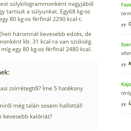
test súlykilogrammonként nagyjából
Faz
y tartsuk a súlyunkat. Egy68 kg-os
term
gy 80 kg-os férfinál 2290 kcal-t.
C
(heti háromnál kevesebb edzés, de
monként kb. 31 kcal-ra van szükség.
Sze
míg egy 80 kg-os férfinál 2480 kcal.
alte
K
nek:
Kaj
si zsírrétegtől? Íme 5 hatékony
terá
Ü
miről még talán sosem hallottál!
e kevesebb kalóriát?