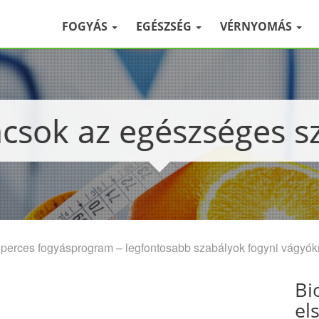
FOGYÁS
EGÉSZSÉG
VÉRNYOMÁS
ácsok az egészséges sz
 perces fogyásprogram – legfontosabb szabályok fogyni vágyók
Bi
el