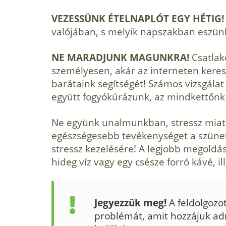
VEZESSÜNK ÉTELNAPLÓT EGY HÉTIG
valójában, s melyik napszakban eszünk
NE MARADJUNK MAGUNKRA!
Csatlak
személyesen, akár az interneten keresz
barátaink segítségét! Számos vizsgálat
együtt fogyókúrázunk, az mindkettőnk
Ne együnk unalmunkban, stressz miatt
egészségesebb tevékeny­séget a szünet
stressz kezelésére! A legjobb megoldás
hideg víz vagy egy csésze forró kávé, il
Jegyezzük meg!
A feldolgozo
problémát, amit hozzájuk adn