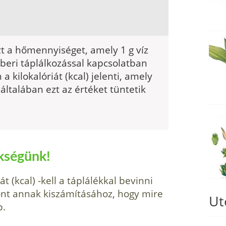
azt a hőmennyiséget, amely 1 g víz
mberi táplálkozással kapcsolatban
a kilokalóriát (kcal) jelenti, amely
általában ezt az értéket tüntetik
ükségünk!
t (kcal) -kell a táplálékkal bevinni
nt annak kiszámításához, hogy mire
Ut
p.