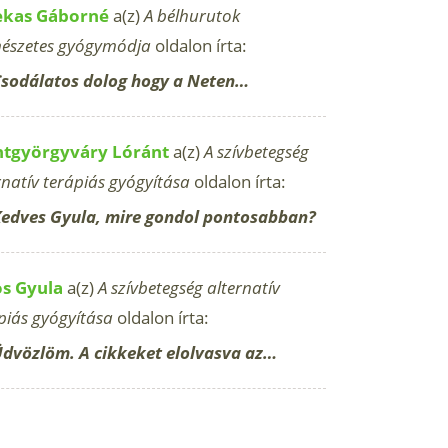
ekas Gáborné
a(z)
A bélhurutok
észetes gyógymódja
oldalon írta:
sodálatos dolog hogy a Neten…
ntgyörgyváry Lóránt
a(z)
A szívbetegség
rnatív terápiás gyógyítása
oldalon írta:
edves Gyula, mire gondol pontosabban?
os Gyula
a(z)
A szívbetegség alternatív
piás gyógyítása
oldalon írta:
dvözlöm. A cikkeket elolvasva az…