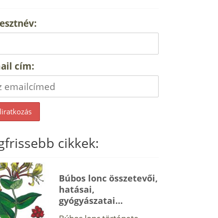
esztnév:
ail cím:
gfrissebb cikkek:
Búbos lonc összetevői,
hatásai,
gyógyászatai…