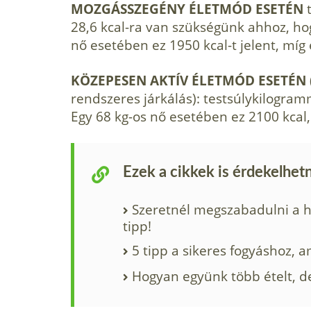
MOZGÁSSZEGÉNY ÉLETMÓD ESETÉN
28,6 kcal-ra van szükségünk ahhoz, hog
nő esetében ez 1950 kcal-t jelent, míg e
KÖZEPESEN AKTÍV ÉLETMÓD ESETÉN
rendszeres járkálás): testsúlykilogram
Egy 68 kg-os nő esetében ez 2100 kcal, 
Ezek a cikkek is érdekelhet
Szeretnél megszabadulni a ha
tipp!
5 tipp a sikeres fogyáshoz, a
Hogyan együnk több ételt, d