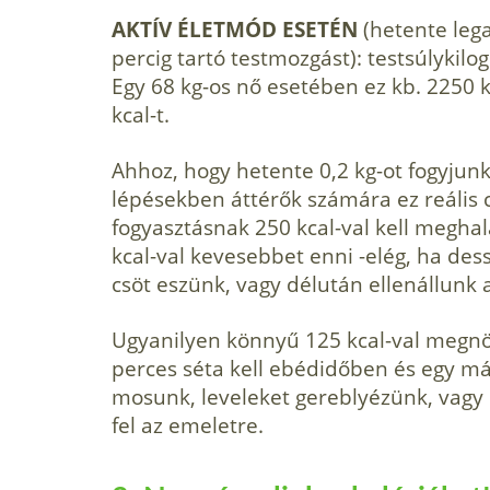
AKTÍV ÉLETMÓD ESETÉN
(hetente leg
percig tartó testmoz­gást): testsúlyki
Egy 68 kg-os nő esetében ez kb. 2250 kc
kcal-t.
Ahhoz, hogy hetente 0,2 kg-ot fogyjun
lépésekben áttérők szá­mára ez reális c
fogyasztásnak 250 kcal-val kell meghal
kcal-val kevesebbet enni -elég, ha des
csöt eszünk, vagy délután ellenállunk
Ugyanilyen könnyű 125 kcal-val megnöv
perces séta kell ebéd­időben és egy más
mosunk, leveleket gereblyézünk, vagy
fel az emeletre.