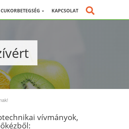
CUKORBETEGSÉG
KAPCSOLAT
ívért
nak!
otechnikai vívmányok,
sőkézből: