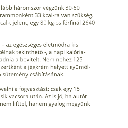
alább háromszor végzünk 30-60
logrammonként 33 kcal-ra van szükség.
al-t jelent, egy 80 kg-os férfinál 2640
k – az egészséges életmódra kis
élnak tekinthető -, a napi kalória­
adnia a be­vitelt. Nem nehéz 125
szertként a jégkrém helyett gyümöl­
 a sütemény csábításának.
elni a fogyasztást: csak egy 15
ik vacsora után. Az is jó, ha autót
 nem lifttel, hanem gyalog megyünk