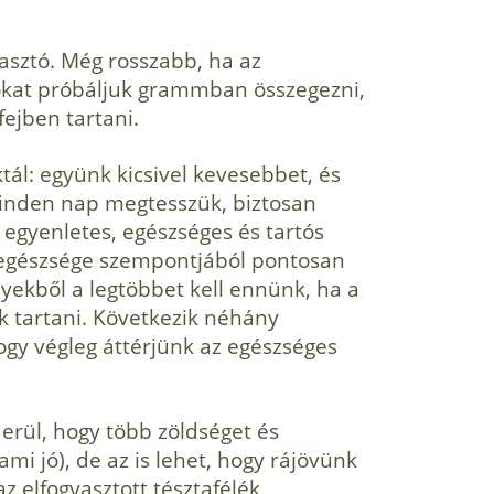
!
sztó. Még rosszabb, ha az
rokat próbáljuk grammban összegezni,
fejben tartani.
tál: együnk kicsivel kevesebbet, és
inden nap megtesszük, bizto­san
 egyen­letes, egészséges és tartós
 egészsége szempontjából pon­tosan
yekből a legtöbbet kell ennünk, ha a
uk tartani. Következik néhány
ogy végleg áttérjünk az egészséges
derül, hogy több zöldséget és
mi jó), de az is lehet, hogy rájövünk
z elfogyasztott tésztafélék,