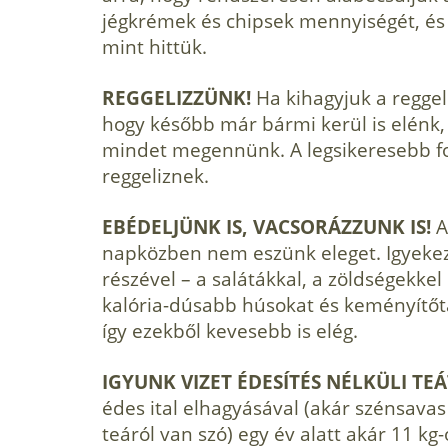
jégkrémek és chipsek mennyiségét, és 
mint hittük.
REGGELIZZÜNK!
Ha kihagyjuk a reggel
hogy később már bármi kerül is elénk,
mindet megennünk. A legsikeresebb f
reggeliznek.
EBÉDELJÜNK IS, VACSORÁZZUNK IS!
A
napközben nem eszünk eleget. Igyekezz
részével – a salátákkal, a zöldségekkel 
kalória-dúsabb húsokat és keményítőt
így ezekből kevesebb is elég.
IGYUNK VIZET ÉDESÍTÉS NÉLKÜLI TE
édes ital elhagyásával (akár szénsavas
teáról van szó) egy év alatt akár 11 kg