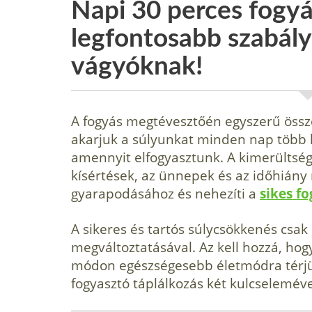
Napi 30 perces fogy
legfontosabb szabály
vágyóknak!
A fogyás megtévesztőén egyszerű össz
akar­juk a súlyunkat minden nap több k
amennyit elfogyasztunk. A ki­merültség, 
kísértések, az ünnepek és az időhiány
gyarapodásához és nehezíti a
sikes fo
A sikeres és tartós súlycsökkenés csak
megváltoztatásával. Az kell hozzá, hog
módon egészségesebb életmódra térjü
fogyasztó táplálkozás két kulcselemé