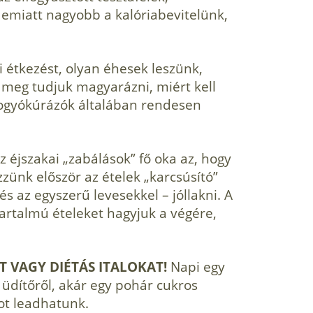
emiatt nagyobb a kalóriabevitelünk,
i étke­zést, olyan éhesek leszünk,
 meg tudjuk magyarázni, miért kell
ogyókúrázók általában rendesen
z éjszakai „zabálások” fő oka az, hogy
ünk először az ételek „karcsúsító”
és az egyszerű levesekkel – jóllakni. A
artalmú ételeket hagyjuk a végére,
ÁT VAGY DIÉTÁS ITALOKAT!
Napi egy
 üdítőről, akár egy pohár cukros
-ot leadhatunk.