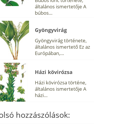
Búbos lonc története,
általános ismertetője A
búbos…
Gyöngyvirág
Gyöngyvirág története,
általános ismertető Ez az
Európában,…
Házi kövirózsa
Házi kövirózsa történe,
általános ismertetője A
házi…
olsó hozzászólások: