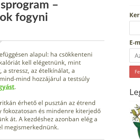
ásprogram –
Ker
ok fogyni
E-m
efüggésen alapul: ha csökkenteni
alóriát kell elégetnünk, mint
a stressz, az ételkínálat, a
 mind-mind hozzájárul a testsúly
gyást
.
Le
 ritkán érhető el pusztán az étrend
y fokozatosan és mindenre ki­terjedő
nk át. A kezdéshez azonban elég a
vel megismerkednünk.