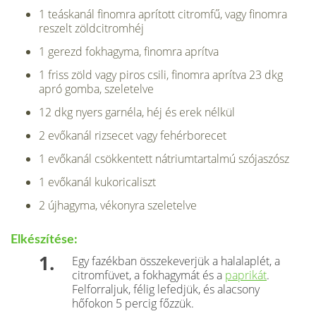
1 teáskanál finomra aprított citromfű, vagy finomra
reszelt zöldcitromhéj
1 gerezd fokhagyma, finomra aprítva
1 friss zöld vagy piros csili, finomra aprítva 23 dkg
apró gomba, szeletelve
12 dkg nyers garnéla, héj és erek nélkül
2 evőkanál rizsecet vagy fehérborecet
1 evőkanál csökkentett nátriumtartalmú szója­szósz
1 evőkanál kukoricaliszt
2 újhagyma, vékonyra szeletelve
Elkészítése:
Egy fazékban összekeverjük a halalaplét, a
cit­romfüvet, a fokhagymát és a
paprikát
.
Felforraljuk, félig lefedjük, és alacsony
hőfokon 5 percig főzzük.