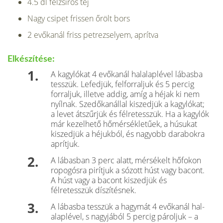
4.5 dl félzsíros tej
Nagy csipet frissen őrölt bors
2 evőkanál friss petrezselyem, aprítva
Elkészítése:
A kagylókat 4 evőkanál halalaplével lábasba
tesszük. Lefedjük, felforraljuk és 5 percig
forraljuk, illetve addig, amíg a héjak ki nem
nyílnak. Szedőkanállal kiszedjük a kagylókat;
a levet átszűrjük és félretesszük. Ha a kagylók
már kezelhető hőmérsékletűek, a húsukat
kiszedjük a héjukból, és nagyobb darabokra
aprítjuk.
A lábasban 3 perc alatt, mérsékelt hőfokon
ropogósra pirítjuk a sózott húst vagy bacont.
A húst vagy a bacont kiszedjük és
félretesszük díszítésnek.
A lábasba tesszük a hagymát 4 evőkanál hal­
alaplével, s nagyjából 5 percig pároljuk – a