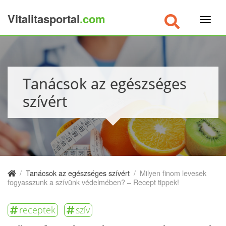
Vitalitasportal
.com
×
Tanácsok az egészséges
szívért
/
Tanácsok az egészséges szívért
/
Milyen finom levesek
fogyasszunk a szívünk védelmében? – Recept tippek!
receptek
szív