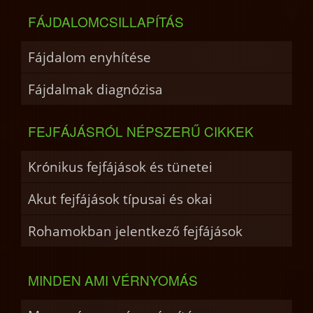
FÁJDALOMCSILLAPÍTÁS
Fájdalom enyhítése
Fájdalmak diagnózisa
FEJFÁJÁSRÓL NÉPSZERŰ CIKKEK
Krónikus fejfájások és tünetei
Akut fejfájások típusai és okai
Rohamokban jelentkező fejfájások
MINDEN AMI VÉRNYOMÁS