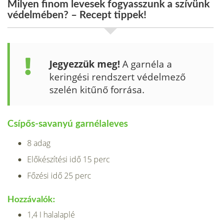
Milyen finom levesek fogyasszunk a szívünk
védelmében? – Recept tippek!
Jegyezzük meg!
A garnéla a
keringési rendszert védelmező
szelén kitűnő forrása.
Csípős-savanyú garnélaleves
8 adag
Előkészítési idő 15 perc
Főzési idő 25 perc
Hozzávalók:
1,4 I halalaplé