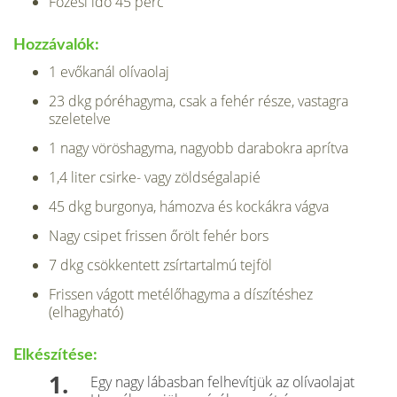
Főzési idő 45 perc
Hozzávalók:
1 evőkanál olívaolaj
23 dkg póréhagyma, csak a fehér része, vastagra
szeletelve
1 nagy vöröshagyma, nagyobb darabokra aprítva
1,4 liter csirke- vagy zöldségalapié
45 dkg burgonya, hámozva és kockákra vágva
Nagy csipet frissen őrölt fehér bors
7 dkg csökkentett zsírtartalmú tejföl
Frissen vágott metélőhagyma a díszítéshez
(elhagyható)
Elkészítése:
Egy nagy lábasban felhevítjük az olívaolajat