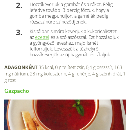
Hozzákeverjük a gombát és a rákot. Félig
lefedve további 3 percig főzzük, hogy a
gomba megpuhuljon, a garnélák pedig
rózsaszínűre színeződjenek.
Kis tálban simára keverjük a kukoricalisztet
az
ecettel
és a szójaszósszal. Ezt hozzáadjuk
a gyöngyöző leveshez, majd ismét
felforraljuk. Levesszük a tűzhelyről,
hozzákeverjük az új-hagymát, és tálaljuk.
ADAGONKÉNT
35 kcal, 0 g telített zsír, 0,4 g összzsír, 163
mg nátrium, 28 mg koleszterin, 4 g fehérje, 4 g szénhidrát, 1
g rost
Gazpacho