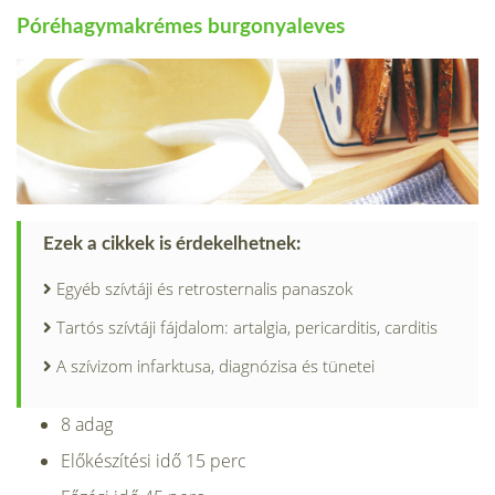
Póréhagymakrémes burgonyaleves
Ezek a cikkek is érdekelhetnek:
Egyéb szívtáji és retrosternalis panaszok
Tartós szívtáji fájdalom: artalgia, pericarditis, carditis
A szívizom infarktusa, diagnózisa és tünetei
8 adag
Előkészítési idő 15 perc