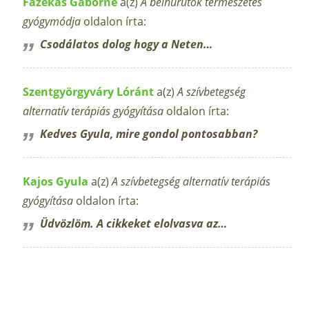
Fazekas Gáborné
a(z)
A bélhurutok természetes
gyógymódja
oldalon írta:
Csodálatos dolog hogy a Neten…
Szentgyörgyváry Lóránt
a(z)
A szívbetegség
alternatív terápiás gyógyítása
oldalon írta:
Kedves Gyula, mire gondol pontosabban?
Kajos Gyula
a(z)
A szívbetegség alternatív terápiás
gyógyítása
oldalon írta:
Üdvözlöm. A cikkeket elolvasva az…