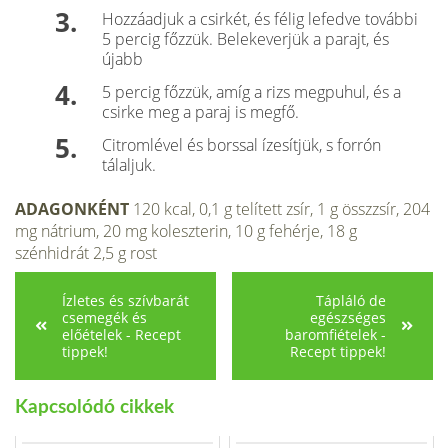
Hozzáadjuk a csirkét, és félig lefedve további
5 percig főzzük. Belekeverjük a parajt, és
újabb
5 percig főzzük, amíg a rizs megpuhul, és a
csirke meg a paraj is megfő.
Citromlével és borssal ízesítjük, s forrón
tálaljuk.
ADAGONKÉNT
120 kcal, 0,1 g telített zsír, 1 g összzsír, 204
mg nátrium, 20 mg koleszterin, 10 g fehérje, 18 g
szénhidrát 2,5 g rost
Ízletes és szívbarát
Tápláló de
csemegék és
egészséges
előételek - Recept
baromfiételek -
tippek!
Recept tippek!
Kapcsolódó cikkek