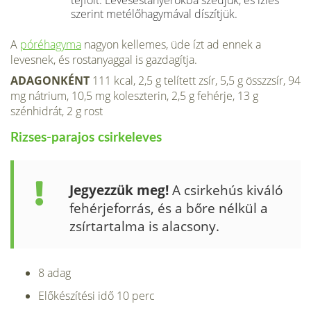
szerint metélőhagymával díszítjük.
A
póréhagyma
nagyon kellemes, üde ízt ad ennek a
levesnek, és rostanyaggal is gazdagítja.
ADAGONKÉNT
111 kcal, 2,5 g telített zsír, 5,5 g összzsír, 94
mg nátrium, 10,5 mg koleszterin, 2,5 g fehérje, 13 g
szénhidrát, 2 g rost
Rizses-parajos csirkeleves
Jegyezzük meg!
A csirkehús kiváló
fehérjeforrás, és a bőre nélkül a
zsírtartalma is alacsony.
8 adag
Előkészítési idő 10 perc