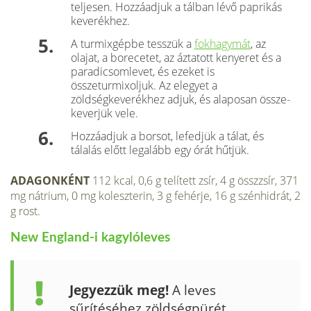
teljesen. Hozzáadjuk a tálban lévő paprikás
keverékhez.
A turmixgépbe tesszük a
fokhagymát
, az
olajat, a borecetet, az áztatott kenyeret és a
paradicsom­levet, és ezeket is
összeturmixoljuk. Az elegyet a
zöldségkeverékhez adjuk, és alaposan össze­
keverjük vele.
Hozzáadjuk a borsot, lefedjük a tálat, és
tálalás előtt legalább egy órát hűtjük.
ADAGONKÉNT
112 kcal, 0,6 g telített zsír, 4 g összzsír, 371
mg nátrium, 0 mg koleszterin, 3 g fehérje, 16 g szénhidrát, 2
g rost.
New England-i kagylóleves
Jegyezzük meg!
A leves
sűrítéséhez zöldségpürét