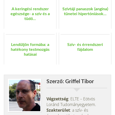
A keringési rendszer
Szívtáji panaszok (angina)
egészsége- a szív és a
tünetei hipertóniások...
tüdő...
Lendüljön formába: a
Szív- és érrendszeri
hatékony testmozgás
fájdalom
hatásai
Szerző: Griffel Tibor
Végzettség
: ELTE – Eötvös
Loránd Tudományegyetem.
Szakterület
: a szív- és