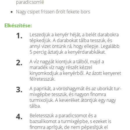
paradicsomlé
Nagy csipet frissen őrölt fekete bors
Elkészítése:
Leszedjük a kenyér héját, a belét darabokra
tép­kedjük. A darabokat tálba tesszük, és
annyi vizet öntünk rá, hogy ellepje. Legalább
5 percig áztatjuk a kenyérdarabkákat.
A víz nagyját kiontjuk a tálból, majd a
maradék víz nagy részét kézzel
kinyomkodjuk a kenyérből. Az ázott kenyeret
félretesszük.
A paprikát, a vöröshagymát és az uborkát tur­
mixgépbe tesszük, és nagyon finomra
turmixoljuk. A keveréket átöntjük egy nagy
tálba.
Beletesszük a paradicsomot és a
bazsalikomot a turmixgépbe, s ezeket is
finomra aprítjuk, de nem pépesítjük el