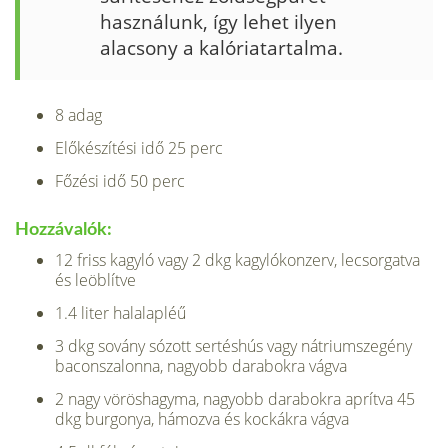
használunk, így lehet ilyen
alacsony a kalóriatartalma.
8 adag
Előkészítési idő 25 perc
Főzési idő 50 perc
Hozzávalók:
12 friss kagyló vagy 2 dkg kagylókonzerv, lecsorgatva
és leöblítve
1.4 liter halalapléű
3 dkg sovány sózott sertéshús vagy nátrium­szegény
baconszalonna, nagyobb darabokra vágva
2 nagy vöröshagyma, nagyobb darabokra aprítva 45
dkg burgonya, hámozva és kockákra vágva