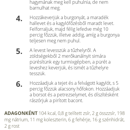
hagy­mának meg kell puhulnia, de nem
barnulhat meg.
Hozzákeverjük a burgonyát, a maradék
hallevet és a kagylófőzésből maradt levet.
Felforraljuk, majd félig lefedve még 10
percig főzzük, illetve addig, amíg a burgonya
teljesen meg nem puhul.
A levest levesszük a tűzhelyről. A
zöldségekből 2 merőkanálnyit simára
pürésítünk egy turmixgép­ben, a pürét a
leveshez keverjük, és ismét a tűz­helyre
tesszük.
Hozzáadjuk a tejet és a felvágott kagylót, s 5
percig főzzük alacsony hőfokon. Hozzáadjuk
a borsot és a petrezselymet, és díszítésként
rászórjuk a pirított bacont.
ADAGONKÉNT
104 kcal, 0,8 g telített zsír, 2 g összzsír, 198
mg nátrium, 11 mg koleszterin, 6 g fehérje, 16 g szénhidrát,
2 g rost