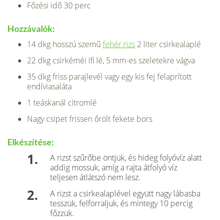
Főzési idő 30 perc
Hozzávalók:
14 dkg hosszú szemű
fehér rizs
2 liter csirkealaplé
22 dkg csirkéméi Ifi lé, 5 mm-es szeletekre vágva
35 dkg friss parajlevél vagy egy kis fej felaprított
endíviasaláta
1 teáskanál citromlé
Nagy csipet frissen őrölt fekete bors
Elkészítése:
A rizst szűrőbe öntjük, és hideg folyóvíz alatt
addig mossuk, amíg a rajta átfolyó víz
teljesen átlátszó nem lesz.
A rizst a csirkealaplével együtt nagy lábasba
tesszük, felforraljuk, és mintegy 10 percig
főzzük.