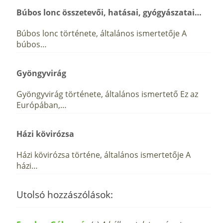
Búbos lonc összetevői, hatásai, gyógyászatai…
Búbos lonc története, általános ismertetője A
búbos…
Gyöngyvirág
Gyöngyvirág története, általános ismertető Ez az
Európában,…
Házi kövirózsa
Házi kövirózsa történe, általános ismertetője A
házi…
Utolsó hozzászólások: