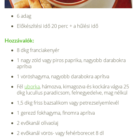
6 adag
Előkészítési idő 20 perc + a hűlési idő
Hozzávalók:
8 dkg franciakenyér
1 nagy zöld vagy piros paprika, nagyobb darabokra
aprítva
1 vöröshagyma, nagyobb darabokra aprítva
Fél
uborka
, hámozva, kimagozva és kockára vágva 25
dkg lucullus paradicsom, felnegyedelve, mag nélkül
1,5 dkg friss bazsalikom vagy petrezselyemlevél
1 gerezd fokhagyma, finomra aprítva
2 evőkanál olívaolaj
2 evőkanál vörös- vagy fehérborecet 8 dl