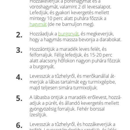
Hozzákeverjük a póréhagymát és a
vöröshagymát, valamint 2 dl levesalapot.
Lefedjük, és gyakori kevergetés mellett
mintegy 10 perc alatt puhára főzzük a
hagymát
(de ne barnuljon meg).
Hozzáadjuk a
burgonyát
, és megkeverjük,
hogy a hagymás massza bevonja a darabokat.
Hozzáöntjük a maradék leves felét, és
felforral­juk. Félig lefedjük, és 15-20 perc
alatt alacsony hőfokon nagyon puhára főzzük
a burgonyát.
Levesszük a tűzhelyről, és merőkanállal át­
merjük a lábas tartalmát egy turmixgépbe,
majd teljesen simára turmixoljuk.
A lábasba öntjük a maradék erőlevest, hozzá­
adjuk a pürét, és állandó kevergetés mellett
gyöngyözésig forraljuk. Fehér borssal
ízesítjük.
Levesszük a tűzhelyről, és hozzákeverjük a
tej­fölt. Levesestányérokba szedjük, és ízlés