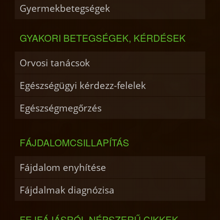
Gyermekbetegségek
GYAKORI BETEGSÉGEK, KÉRDÉSEK
Orvosi tanácsok
Egészségügyi kérdezz-felelek
Egészségmegőrzés
FÁJDALOMCSILLAPÍTÁS
Fájdalom enyhítése
Fájdalmak diagnózisa
FEJFÁJÁSRÓL NÉPSZERŰ CIKKEK