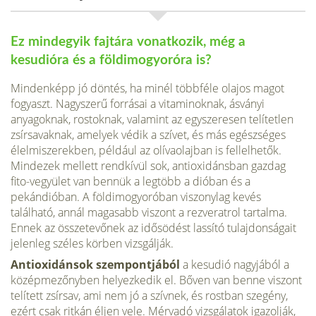
Ez mindegyik fajtára vonatkozik, még a
kesudióra és a földimogyoróra is?
Mindenképp jó döntés, ha minél többféle olajos magot
fogyaszt. Nagyszerű forrásai a vitaminoknak, ásványi
anyagoknak, rostoknak, valamint az egyszeresen telítetlen
zsírsavaknak, amelyek védik a szívet, és más egészséges
élelmiszerekben, például az olívaolajban is fellelhetők.
Mindezek mellett rendkívül sok, antioxidánsban gazdag
fito-vegyület van bennük a legtöbb a dióban és a
pekándióban. A földimogyoróban viszonylag kevés
található, annál magasabb viszont a rezveratrol tartalma.
Ennek az összetevőnek az idősödést lassító tulajdonságait
jelenleg széles körben vizsgálják.
Antioxidánsok szempontjából
a kesudió nagyjából a
középmezőnyben helyezkedik el. Bőven van benne viszont
telített zsírsav, ami nem jó a szívnek, és rostban szegény,
ezért csak ritkán éljen vele. Mérvadó vizsgálatok igazolják,