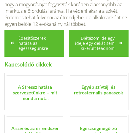
hogy a mogyoróvajat fogyasztók körében alacsonyabb az
infarktus előfordulási aránya. Ha védeni akarja a szívét,
érdemes tehát felvenni az étrendjébe, de alkalmanként ne
egyen belőle 12 evőkanálnyinál többet.
Édesítőszerek
Diétázom, de egy
hatása az
ideje egy dekát sem
egészségünkre
sikerült leadnom
Kapcsolódó cikkek
A Stressz hatása
Egyéb szívtáji és
szervezetünkre – mit
retrosternalis panaszok
mond a nut...
A szív és az érrendszer
Egészségmegőrző