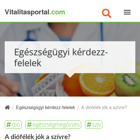
Vitalitasportal
.com
×
Egészségügyi kérdezz-
felelek
/
Egészségügyi kérdezz-felelek
/
A diófélék jók a szívre?
dió
egészségmegőrzés
szív
A diófélék jók a szívre?