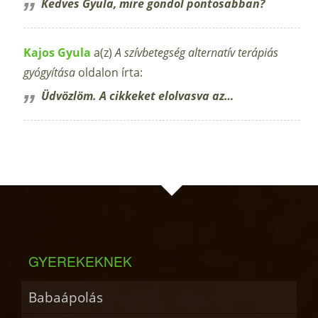
Kedves Gyula, mire gondol pontosabban?
Kajos Gyula
a(z)
A szívbetegség alternatív terápiás
gyógyítása
oldalon írta:
Üdvözlöm. A cikkeket elolvasva az…
GYEREKEKNEK
Babaápolás