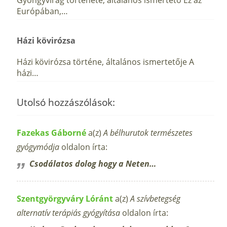
Európában,…
Házi kövirózsa
Házi kövirózsa történe, általános ismertetője A
házi…
Utolsó hozzászólások:
Fazekas Gáborné
a(z)
A bélhurutok természetes
gyógymódja
oldalon írta:
Csodálatos dolog hogy a Neten…
Szentgyörgyváry Lóránt
a(z)
A szívbetegség
alternatív terápiás gyógyítása
oldalon írta: