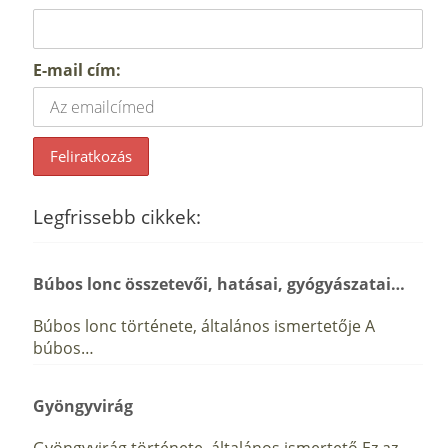
E-mail cím:
Legfrissebb cikkek:
Búbos lonc összetevői, hatásai, gyógyászatai…
Búbos lonc története, általános ismertetője A
búbos…
Gyöngyvirág
Gyöngyvirág története, általános ismertető Ez az