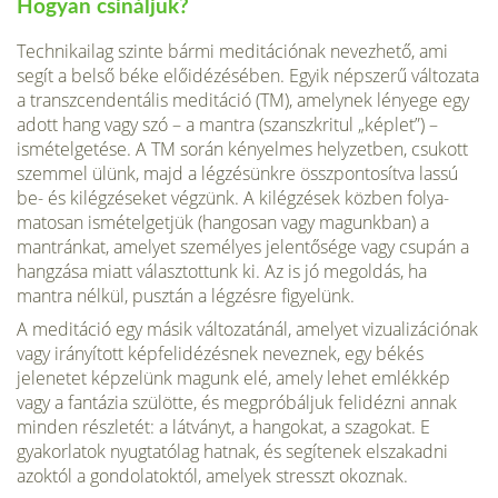
Hogyan csináljuk?
Technikailag szinte bármi meditációnak ne­vezhető, ami
segít a belső béke előidézésében. Egyik népszerű változata
a transzcendentális meditáció (TM), amelynek lényege egy
adott hang vagy szó – a mantra (szanszkritul „kép­let”) –
ismételgetése. A TM során kényelmes helyzetben, csukott
szemmel ülünk, majd a légzésünkre összpontosítva lassú
be- és kilég­zéseket végzünk. A kilégzések közben folya­
matosan ismételgetjük (hangosan vagy ma­gunkban) a
mantránkat, amelyet személyes jelentősége vagy csupán a
hangzása miatt vá­lasztottunk ki. Az is jó megoldás, ha
mantra nélkül, pusztán a légzésre figyelünk.
A meditáció egy másik változatá­nál, amelyet vizualizációnak
vagy irányított képfelidézésnek nevez­nek, egy békés
jelenetet képzelünk magunk elé, amely lehet em­lékkép
vagy a fantázia szü­lötte, és megpróbáljuk felidézni annak
minden részletét: a látványt, a hangokat, a szagokat. E
gyakorlatok nyugtatólag hatnak, és segí­tenek elszakadni
azoktól a gondola­toktól, amelyek stresszt okoznak.