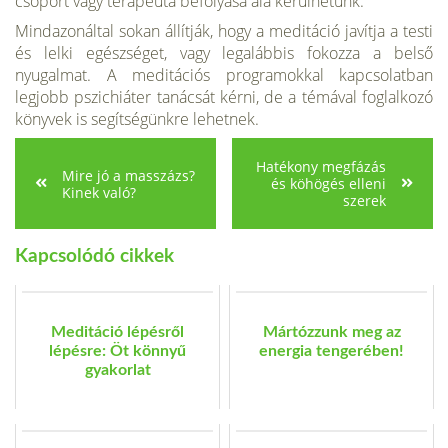
csoport vagy terapeuta befolyása alá kerülhetünk.
Mindazonáltal sokan állítják, hogy a me­ditáció javítja a testi
és lelki egészséget, vagy legalábbis fokozza a belső
nyugalmat. A me­ditációs programokkal kapcsolatban
legjobb pszichiáter tanácsát kérni, de a témával fog­lalkozó
könyvek is segítségünkre lehetnek.
Hatékony megfázás
Mire jó a masszázs?
és köhögés elleni
Kinek való?
szerek
Kapcsolódó cikkek
Meditáció lépésről
Mártózzunk meg az
lépésre: Öt könnyű
energia tengerében!
gyakorlat