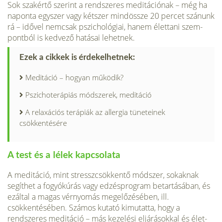
Sok szakértő szerint a rendszeres meditá­ciónak – még ha
naponta egyszer vagy két­szer mindössze 20 percet szánunk
rá – idővel nemcsak pszichológiai, hanem élettani szem­
pontból is kedvező hatásai lehetnek.
Ezek a cikkek is érdekelhetnek:
Meditáció – hogyan működik?
Pszichoterápiás módszerek, meditáció
A relaxációs terápiák az allergia tüneteinek
csökkentésére
A test és a lélek kapcsolata
A meditáció, mint stresszcsökkentő módszer, sokaknak
segíthet a fogyókúrás vagy edzés­program betartásában, és
ezáltal a magas vér­nyomás megelőzésében, ill.
csökkentésében. Számos kutató kimutatta, hogy a
rendszeres meditáció – más kezelési eljárásokkal és élet­