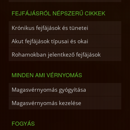
FEJFÁJÁSRÓL NÉPSZERŰ CIKKEK
Krónikus fejfájások és tünetei
Akut fejfájások típusai és okai
Rohamokban jelentkező fejfájások
MINDEN AMI VÉRNYOMÁS
Magasvérnyomás gyógyítása
Magasvérnyomás kezelése
FOGYÁS