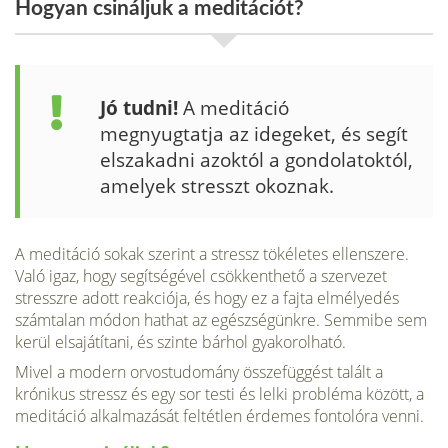
Hogyan csináljuk a meditációt?
Jó tudni!
A meditáció
megnyugtatja az idege­ket, és segít
elszakadni azoktól a gon­dolatoktól,
amelyek stresszt okoznak.
A meditáció sokak szerint a stressz töké­letes ellenszere.
Való igaz, hogy segítsé­gével csökkenthető a szervezet
stresszre adott reakciója, és hogy ez a fajta elmélyedés
szám­talan módon hathat az egészségünkre. Sem­mibe sem
kerül elsajátí­tani, és szinte bárhol gyakorolható.
Mivel a modern or­vostudomány összefüg­gést talált a
krónikus stressz és egy sor testi és lelki probléma között, a
meditáció alkalma­zását feltétlen érdemes fontolóra venni.