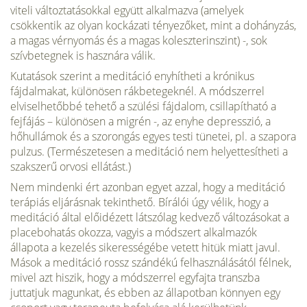
viteli változtatásokkal együtt alkalmazva (amelyek
csökkentik az olyan kockázati tényezőket, mint a dohányzás,
a magas vér­nyomás és a magas koleszterinszint) -, sok
szívbetegnek is hasznára válik.
Kutatások szerint a meditáció enyhítheti a krónikus
fájdalmakat, különösen rákbetegek­nél. A módszerrel
elviselhetőbbé tehető a szülési fájdalom, csillapítható a
fejfájás – különösen a migrén -, az enyhe depresszió, a
hőhullámok és a szorongás egyes testi tünetei, pl. a szapora
pulzus. (Természetesen a meditáció nem helyettesítheti a
szakszerű orvosi ellátást.)
Nem mindenki ért azonban egyet azzal, hogy a meditáció
terápiás eljárásnak tekint­hető. Bírálói úgy vélik, hogy a
meditáció által előidézett látszólag kedvező változásokat a
placebohatás okozza, vagyis a módszert alkalmazók
állapota a kezelés sikerességébe vetett hitük miatt javul.
Mások a meditáció rossz szándékú felhasználásától félnek,
mivel azt hiszik, hogy a módszerrel egyfajta transz­ba
juttatjuk magunkat, és ebben az állapot­ban könnyen egy