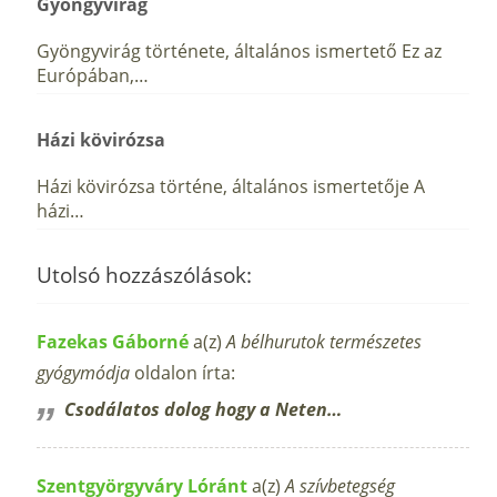
Gyöngyvirág
Gyöngyvirág története, általános ismertető Ez az
Európában,…
Házi kövirózsa
Házi kövirózsa történe, általános ismertetője A
házi…
Utolsó hozzászólások:
Fazekas Gáborné
a(z)
A bélhurutok természetes
gyógymódja
oldalon írta:
Csodálatos dolog hogy a Neten…
Szentgyörgyváry Lóránt
a(z)
A szívbetegség