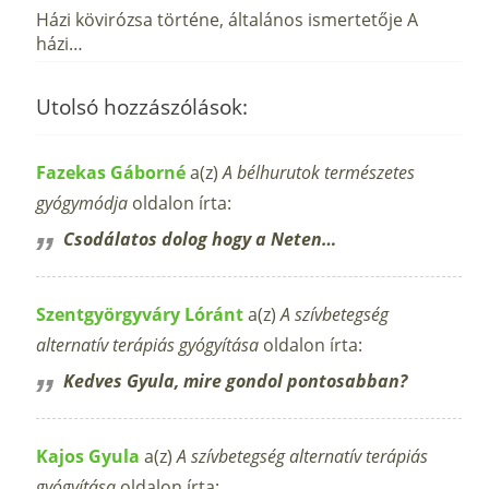
Házi kövirózsa történe, általános ismertetője A
házi…
Utolsó hozzászólások:
Fazekas Gáborné
a(z)
A bélhurutok természetes
gyógymódja
oldalon írta:
Csodálatos dolog hogy a Neten…
Szentgyörgyváry Lóránt
a(z)
A szívbetegség
alternatív terápiás gyógyítása
oldalon írta:
Kedves Gyula, mire gondol pontosabban?
Kajos Gyula
a(z)
A szívbetegség alternatív terápiás
gyógyítása
oldalon írta: