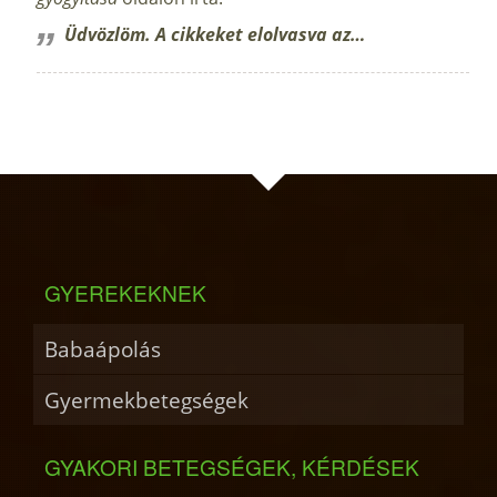
Üdvözlöm. A cikkeket elolvasva az…
GYEREKEKNEK
Babaápolás
Gyermekbetegségek
GYAKORI BETEGSÉGEK, KÉRDÉSEK