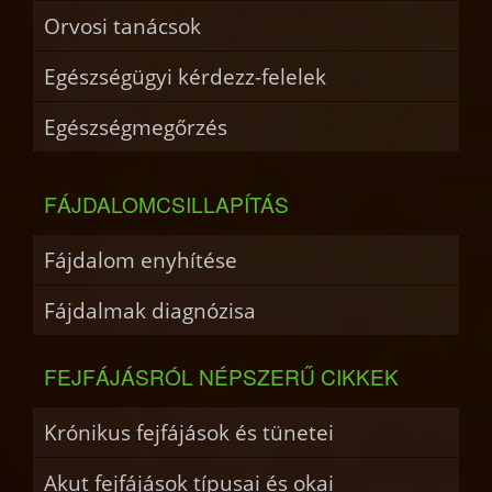
Orvosi tanácsok
Egészségügyi kérdezz-felelek
Egészségmegőrzés
FÁJDALOMCSILLAPÍTÁS
Fájdalom enyhítése
Fájdalmak diagnózisa
FEJFÁJÁSRÓL NÉPSZERŰ CIKKEK
Krónikus fejfájások és tünetei
Akut fejfájások típusai és okai