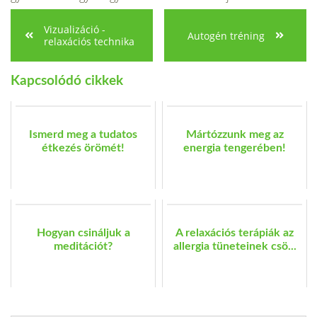
Vizualizáció -
Autogén tréning
relaxációs technika
Kapcsolódó cikkek
Ismerd meg a tudatos
Mártózzunk meg az
étkezés örömét!
energia tengerében!
Hogyan csináljuk a
A relaxációs terápiák az
meditációt?
allergia tüneteinek csö...