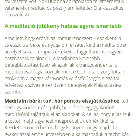
művészete volt. Sok Buddha­ ábrázoláson felismerhetjük
valamelyik meditációs pózt (nem fel­tétlenül a klasszikus
lótuszülést).
A meditáció jótékony hatása egyre ismertebb
Amellett, hogy erősíti az immunrendszert – csök­kenti a
stresszt, s a béke és nyugalom érzetét kelti a meditálóban,
amelyet sokan terápiás értékeitől függetlenül is nagyon
hasznosnak találnak. Hol­landiában kevesebb
betegbiztosítást fizetnek azok, akik transzcendentális
meditációval foglalkoznak, mert e technika bizonyítottan
csökkenti a magas vérnyomás valószínűségét, s ezáltal
felvértez a szív­es érrendszeri betegségek kialakulásával
szemben.
Meditálni bárki tud, bár pontos elsajátításához
kell
némi gyakorlat, ezért jobb, ha először egy gya­korlott
meditálótól sajátítjuk el az alapokat. A cél az, hogy ellazítsuk
a testet, majd ugyanezt megpró­báljuk elménkkel is.
Kezdetben nem biztos, hogy könnyen megy majd, de
gyakorlással egyre ügye­sebben alkalmazhatjuk a technikát.