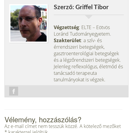
Szerző: Griffel Tibor
Végzettség
: ELTE – Eötvös
Loránd Tudományegyetem.
Szakterület
: a szív- és
érrendszeri betegségek,
gasztroenterológiai betegségek
és a légzőrendszeri betegségek.
Jelenleg reflexológus, életmód és
tanácsadó terapeuta
tanulmányokat is végzek.
Vélemény, hozzászólás?
Az e-mail címet nem tesszük közzé.
A kötelező mezőket
*
karakterrel jelöltük