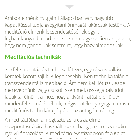
Amikor elménk nyugalmi állapotban van, nagyobb
kapacitással tudja gyógyítani önmagát, akárcsak testünk. A
meditáció elménk lecsendesítésének egyik
leghatékonyabb módszere. Ez nem egyszerű­en azt jelenti,
hogy nem gondolunk semmire, vagy hogy álmodozunk.
Meditációs technikák
Sokféle meditációs technika létezik, egy részük vallási
keretek között zajlik. A leghíresebb ilyen technika talán a
transzcendentális meditáció. Ám nem kell lótuszülésbe
merevednünk, vagy csukott szemmel, összegabalyodott
lábakkal ülnünk ahhoz, hogy a kívánt hatást elérjük. A
mindenféle rituálé nélküli, mégis hatékony nyugati típusú
meditációs technikára jó példa az autogén tréning.
A meditációban a megtisztulásra és az elme
összpontosítására használt „szent hang”, az om szanszkrit
nyelvű ábrázolása. A meditáció évszázadokon át a Kelet