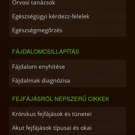
Orvosi tanácsok
Egészségügyi kérdezz-felelek
Egészségmegőrzés
FÁJDALOMCSILLAPÍTÁS
Fájdalom enyhítése
Fájdalmak diagnózisa
FEJFÁJÁSRÓL NÉPSZERŰ CIKKEK
Krónikus fejfájások és tünetei
Akut fejfájások típusai és okai