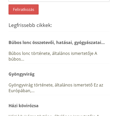
Legfrissebb cikkek:
Búbos lonc összetevői, hatásai, gyógyászatai…
Búbos lonc története, általános ismertetője A
búbos…
Gyöngyvirág
Gyöngyvirág története, általános ismertető Ez az
Európában,…
Házi kövirózsa