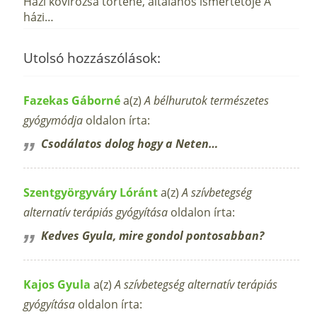
Házi kövirózsa történe, általános ismertetője A
házi…
Utolsó hozzászólások:
Fazekas Gáborné
a(z)
A bélhurutok természetes
gyógymódja
oldalon írta:
Csodálatos dolog hogy a Neten…
Szentgyörgyváry Lóránt
a(z)
A szívbetegség
alternatív terápiás gyógyítása
oldalon írta:
Kedves Gyula, mire gondol pontosabban?
Kajos Gyula
a(z)
A szívbetegség alternatív terápiás
gyógyítása
oldalon írta: