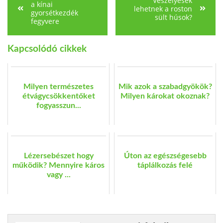
Veszélyesek
a kínai
lehetnek a roston
gyorsétkezdék
sült húsok?
fegyvere
Kapcsolódó cikkek
Milyen természetes
Mik azok a szabadgyökök?
étvágycsökkentőket
Milyen károkat okoznak?
fogyasszun...
Lézersebészet hogy
Úton az egészségesebb
működik? Mennyire káros
táplálkozás felé
vagy ...