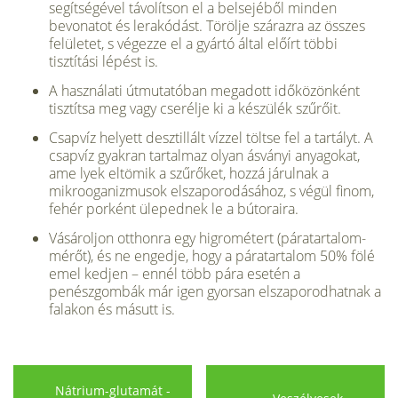
segítsé­gével távolítson el a belsejéből min­den
bevonatot és lerakódást. Töröl­je szárazra az összes
felületet, s végezze el a gyár­tó által előírt többi
tisztítási lépést is.
A használati útmutatóban megadott időközönként
tisztít­sa meg vagy cserélje ki a ké­szülék szűrőit.
Csapvíz helyett desztillált vízzel töltse fel a tartályt. A
csapvíz gyakran tartalmaz olyan ásványi anyagokat,
ame lyek eltömik a szűrőket, hozzá járulnak a
mikrooganizmusok elszaporodásához, s végül fi­nom,
fehér porként ülepednek le a bútoraira.
Vásároljon otthonra egy higrométert (páratartalom­
mérőt), és ne engedje, hogy a páratartalom 50% fölé
emel kedjen – ennél több pára ese­tén a
penészgombák már igen gyorsan elszaporodhatnak a
falakon és másutt is.
Nátrium-glutamát -