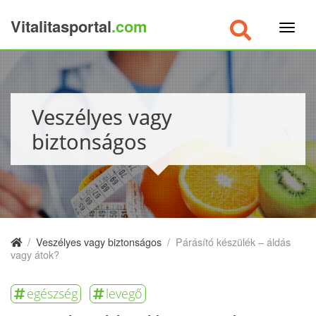
Vitalitasportal
.com
×
Veszélyes vagy
biztonságos
/
Veszélyes vagy biztonságos
/
Párásító készülék – áldás
vagy átok?
egészség
levegő