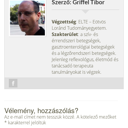
Szerző: Griffel Tibor
Végzettség
: ELTE – Eötvös
Loránd Tudományegyetem.
Szakterület
: a szív- és
érrendszeri betegségek,
gasztroenterológiai betegségek
és a légzőrendszeri betegségek.
Jelenleg reflexológus, életmód és
tanácsadó terapeuta
tanulmányokat is végzek.
Vélemény, hozzászólás?
Az e-mail címet nem tesszük közzé.
A kötelező mezőket
*
karakterrel jelöltük