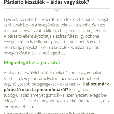
Párásító készülék – áldás vagy átok?
Egyesek szeretik, ha esőerdőre emlékeztető, párás levegőt
szívhatnak be – s a levegőpárásítóknak köszönhetően ezt
ma már a legszárazabb klímájú helyen élők is megtehetik.
A párásító ellensúlyozhatja a száraz fűtést, így otthona
levegője télen is kellemes páratartalmú lehet. Sajnos ha
nem tartja patyolat tisztán a készüléket, akkor a párás
levegőn kívül mást is belélegezhet.
Megbetegíthet a párásító?
A piszkos készülék baktériumokat és penészgom­bákat
szórhat a levegőbe, amelyek influenzaszerű tüne­teket –
vagy súlyosabb beteg­ségeket – okozhatnak.
Hallott már a
párásító okozta pneumóniáról?
Ez egyfajta
tüdőgyulladás, amelyet gom­bákkal szennyezett levegő be­
lélegzése vált ki. Aki megbeteg­szik, az köhög, lázas lesz, és a
hideg is rázhatja.