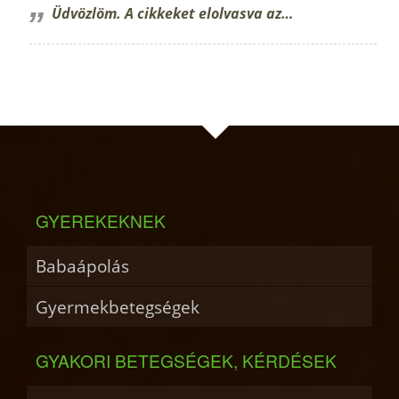
Üdvözlöm. A cikkeket elolvasva az…
GYEREKEKNEK
Babaápolás
Gyermekbetegségek
GYAKORI BETEGSÉGEK, KÉRDÉSEK