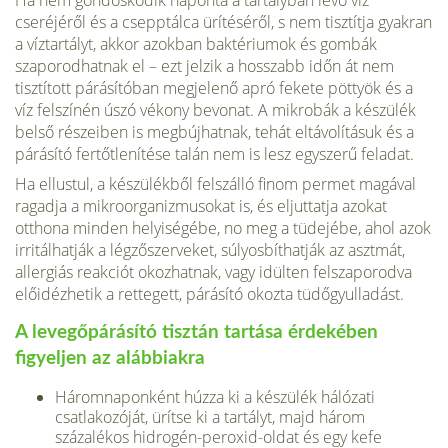
Ha nem gondoskodik na­ponta a tartályban lévő víz
cseréjéről és a csepptálca ürítéséről, s nem tisztítja gyak­ran
a víztartályt, akkor azok­ban baktériumok és gombák
szaporodhatnak el – ezt jelzik a hosszabb időn át nem
tisztí­tott párásítóban megjelenő apró fekete pöttyök és a
víz felszínén úszó vékony bevonat. A mikrobák a készülék
belső részeiben is megbújhatnak, te­hát eltávolításuk és a
párásító fertőtlenítése talán nem is lesz egyszerű feladat.
Ha ellustul, a készülékből felszálló finom permet magával
ragadja a mik­roorganizmusokat is, és eljut­tatja azokat
otthona minden helyiségébe, no meg a tüdejé­be, ahol azok
irritálhatják a légzőszerveket, súlyosbíthatják az asztmát,
allergiás reakciót okozhatnak, vagy idülten fel­szaporodva
előidézhetik a ret­tegett, párásító okozta tüdő­gyulladást.
A levegőpárásító tisztán tar­tása érdekében
figyeljen az alábbiakra
Háromnaponként húzza ki a készülék hálózati
csatlakozó­ját, ürítse ki a tar­tályt, majd három
százalékos hidrogén-peroxid-oldat és egy kefe