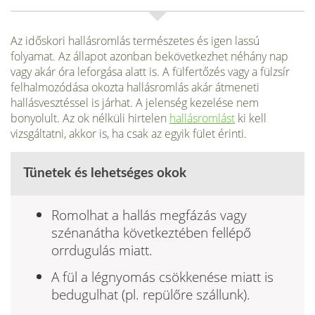
Az időskori hallásromlás természetes és igen lassú
folyamat. Az állapot azonban bekövetkezhet néhány nap
vagy akár óra leforgása alatt is. A fülfertőzés vagy a fülzsír
felhalmozódása okozta hallásromlás akár átmeneti
hallásvesztéssel is járhat. A jelenség kezelése nem
bonyolult. Az ok nélküli hirtelen
hallásromlást
ki kell
vizsgáltatni, akkor is, ha csak az egyik fület érinti.
Tünetek és lehetséges okok
Romolhat a hallás megfázás vagy
szénanátha következtében fellépő
orrdugulás miatt.
A fül a légnyomás csökkenése miatt is
bedugul­hat (pl. repülőre szállunk).