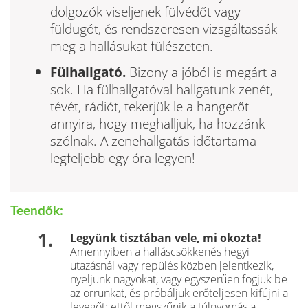
dolgozók viseljenek fülvédőt vagy
füldugót, és rendszeresen vizsgáltassák
meg a hallásukat fülészeten.
Fülhallgató.
Bizony a jóból is megárt a
sok. Ha fülhallgatóval hallgatunk zenét,
tévét, rádiót, tekerjük le a hangerőt
annyira, hogy meghalljuk, ha hozzánk
szólnak. A zenehallgatás időtartama
legfeljebb egy óra legyen!
Teendők:
Legyünk tisztában vele, mi okozta!
Amennyiben a halláscsökkenés hegyi
utazásnál vagy repülés közben jelentkezik,
nyel­jünk nagyokat, vagy egyszerűen fogjuk be
az orrunkat, és próbáljuk erőteljesen kifújni a
levegőt: ettől megszűnik a túlnyomás a