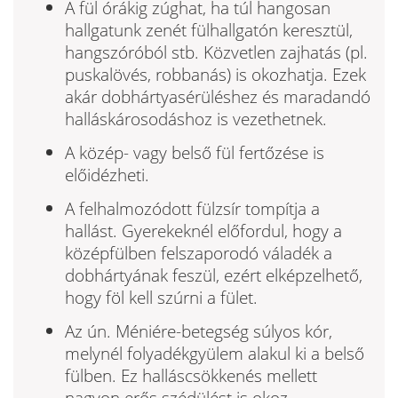
A fül órákig zúghat, ha túl hangosan
hallgatunk zenét fülhallgatón keresztül,
hangszóróból stb. Közvetlen zajhatás (pl.
puskalövés, robbanás) is okozhatja. Ezek
akár dobhártyasérüléshez és maradandó
halláskárosodáshoz is vezethetnek.
A közép- vagy belső fül fertőzése is
előidézheti.
A felhalmozódott fülzsír tompítja a
hallást. Gyerekeknél előfordul, hogy a
középfülben fel­szaporodó váladék a
dobhártyának feszül, ezért elképzelhető,
hogy föl kell szúrni a fület.
Az ún. Méniére-betegség súlyos kór,
melynél folyadékgyülem alakul ki a belső
fülben. Ez halláscsökkenés mellett
nagyon erős szédülést is okoz.