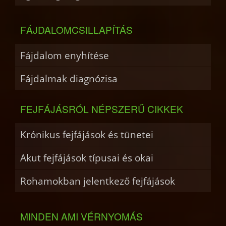
FÁJDALOMCSILLAPÍTÁS
Fájdalom enyhítése
Fájdalmak diagnózisa
FEJFÁJÁSRÓL NÉPSZERŰ CIKKEK
Krónikus fejfájások és tünetei
Akut fejfájások típusai és okai
Rohamokban jelentkező fejfájások
MINDEN AMI VÉRNYOMÁS