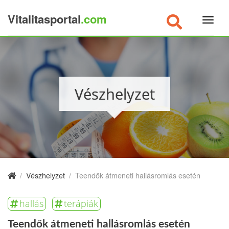
Vitalitasportal
.com
×
Vészhelyzet
/
Vészhelyzet
/
Teendők átmeneti hallásromlás esetén
hallás
terápiák
Teendők átmeneti hallásromlás esetén