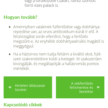
vagy a törülközőbe csavart, fülhöz szorított
forró vizes palack is.
Hogyan tovább?
Amennyiben valakinek fülfertőzése vagy dobhártya­
repedése van, az orvos antibiotikum-kúrát ír elő. A
felülvizsgálat során ellenőrzi, hogy a fertőzés
megszűnt-e. Az enyhébb dobhártyasérülés magától is
meggyógyul.
Ha a háziorvos nem tudja feltárni a kiváltó okot, fülé­
szeti szakrendelésre küldi a beteget. Itt szakszerűen
kivizsgálják, és megállapítják a hallásromlás pontos
mértékét.
A sebfertőzés
Hirtelen látászavar
felismerése és
tünetei
kezelése
Kapcsolódó cikkek