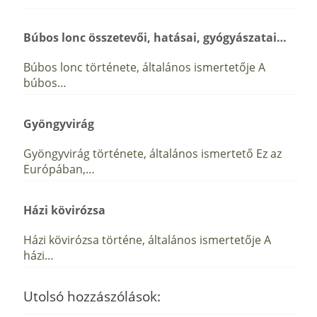
Búbos lonc összetevői, hatásai, gyógyászatai…
Búbos lonc története, általános ismertetője A
búbos…
Gyöngyvirág
Gyöngyvirág története, általános ismertető Ez az
Európában,…
Házi kövirózsa
Házi kövirózsa történe, általános ismertetője A
házi…
Utolsó hozzászólások: