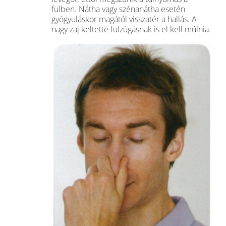
fülben. Nátha vagy szénanátha esetén
gyógyuláskor ma­gától visszatér a hallás. A
nagy zaj keltette fülzúgásnak is el kell múlnia.