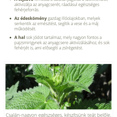
aktivizálja az anyagcserét, ráadásul egészséges
fehérjeforrás.
Az édeskömény
gazdag illóolajokban, melyek
serkentik az emésztést, segítik a vese és a máj
működését.
A hal
sok jódot tartalmaz, mely nagyon fontos a
pajzsmirigynek az anyagcsere aktivizálásához, és sok
fehérjét is, ami elősegíti a zsírégetést.
Csalán-nagyon egészséges, készítsünk teát belőle.