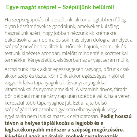
Egye magát szépre! – Szépüljünk belülről!
Ha szépségápolásról beszélünk, akkor a legtöbben főleg
olyan készítményekre gondolunk, amelyeket külsőleg
használunk azért, hogy jobban nézzünk ki: krémekre,
pakolásokra, samponra és sok más olyan dologra, amelyet a
szépség nevében találtak ki. Bőrünk, hajunk, körmünk és
testünk kinézete azonban, mielőtt mindenféle kozmetikai
termékkel kényeztetjük, elsősorban az anyagcserén múlik.
Arcszínünk csak akkor egészségesen ragyogó, bőrünk csak
akkor szép és tiszta, körmünk akkor egészséges, hajói el
vagyunk látva tápanyagokkal, ásványi anyagokkal,
vitaminokkal és nyomelemekkel. A vitaminhiányos, fáradt
bőr például már néhány nap után üdébbé válik, ha a véren
keresztül több tápanyaghoz jut. Ezt a fajta belső
szépségápolást azonban gyakran elhanyagoljuk, vagy
egyáltalán nem is alkalmazzuk céltudatosan.
Pedig hosszú
távon a helyes táplálkozás a legjobb és a
leghatékonyabb módszer a szépség megőrzésére.
Ráadásul azok az ételek, melyek tartalmazzák