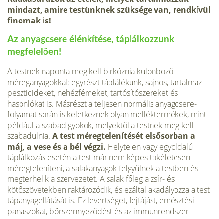
mindazt, amire testünknek szüksége van, rendkívül
finomak is!
Az anyagcsere élénkítése, táplálkozzunk
megfelelően!
A testnek naponta meg kell birkóznia különböző
méreganyagokkal: egyrészt táplálékunk, sajnos, tartalmaz
peszticideket, nehézfémeket, tartósítószereket és
hasonlókat is. Másrészt a teljesen normális anyagcsere-
folyamat során is keletkeznek olyan melléktermékek, mint
például a szabad gyökök, melyektől a testnek meg kell
szabadulnia.
A test méregtelenítését elsősorban a
máj, a vese és a bél végzi.
Helytelen vagy egyoldalú
táplálkozás esetén a test már nem képes tökéletesen
méregteleníteni, a salakanyagok felgyűlnek a testben és
megterhelik a szervezetet. A salak főleg a zsír- és
kötőszövetekben raktározódik, és ezáltal akadályozza a test
tápanyagellátását is. Ez levertséget, fejfájást, emésztési
panaszokat, bőrszennyeződést és az immunrendszer