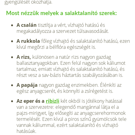
gyengülését okozhatja.
Most nézzük melyek a salaktalanító szerek:
A csalán
tisztítja a vért, vízhajtó hatású és
megakadályozza a szervezet túlsavasodását.
A rukkola
főleg vízhajtó és salaktalanító hatású, ezen
kívül megőrzi a bélflóra egészségét is.
A rizs,
különösen a natúr rizs nagyon gazdag
ballasztanyagokban. Ezen felül nagyon sok káliumot
tartalmaz, emiatt vízhajtó és salaktalanító hatású, és
részt vesz a sav-bázis háztartás szabályozásában is.
A papája
nagyon gazdag enzimekben. Élénkíti az
egész anyagcserét, és könnyíti a zsírégetést is.
Az eper és a
ribizli
két okból is jótékony hatással
van a szervezetre: elegendő mangánnal látja el a
pajzs-mirigyet, így elősegíti az anyagcserehormonok
termelését. Ezen kívül a piros színű gyümölcsök tele
vannak káliummal, ezért salaktalanító és vízhajtó
hatásúak.