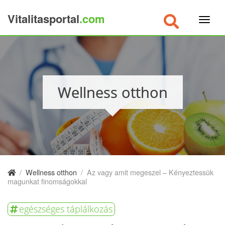
Vitalitasportal
.com
×
Wellness otthon
/
Wellness otthon
/
Az vagy amit megeszel – Kényeztessük
magunkat finomságokkal
egészséges táplálkozás