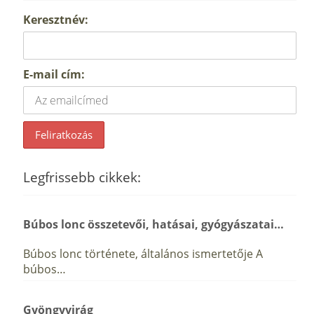
Keresztnév:
E-mail cím:
Legfrissebb cikkek:
Búbos lonc összetevői, hatásai, gyógyászatai…
Búbos lonc története, általános ismertetője A
búbos…
Gyöngyvirág