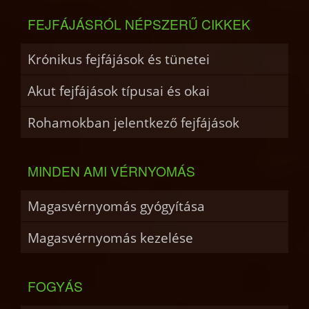
FEJFÁJÁSRÓL NÉPSZERŰ CIKKEK
Krónikus fejfájások és tünetei
Akut fejfájások típusai és okai
Rohamokban jelentkező fejfájások
MINDEN AMI VÉRNYOMÁS
Magasvérnyomás gyógyítása
Magasvérnyomás kezelése
FOGYÁS