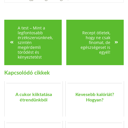
A test – Mint a
legfontosabb
Recept ötletek,
érzékszervünknek,
hogy ne csak
szintén
finomat, de
megérdemli
egészségeset is
törődést és
egyél!
kényeztetést
Kapcsolódó cikkek
A cukor kiiktatása
Kevesebb kalóriát?
étrendünkből
Hogyan?