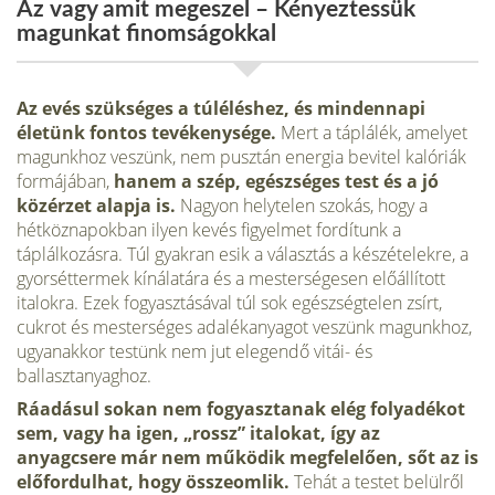
Az vagy amit megeszel – Kényeztessük
magunkat finomságokkal
Az evés szükséges a túléléshez, és mindennapi
életünk fontos tevékenysége.
Mert a táplálék, amelyet
magunkhoz veszünk, nem pusztán energia bevitel kalóriák
formájában,
hanem a szép, egészséges test és a jó
közérzet alapja is.
Nagyon helytelen szokás, hogy a
hétköznapokban ilyen kevés figyelmet fordítunk a
táplálkozásra. Túl gyakran esik a választás a készételekre, a
gyorséttermek kínálatára és a mesterségesen előállított
italokra. Ezek fogyasztásával túl sok egészségtelen zsírt,
cukrot és mesterséges adalékanyagot veszünk magunkhoz,
ugyanakkor testünk nem jut elegendő vitái- és
ballasztanyaghoz.
Ráadásul sokan nem fogyasztanak elég folyadékot
sem, vagy ha igen, „rossz” italokat, így az
anyagcsere már nem működik megfelelően, sőt az is
előfordulhat, hogy összeomlik.
Tehát a testet belülről