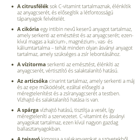
A citrusfélék
sok C-vitamint tartalmaznak, élénkítik
az anyagcserét, és elősegítik a létfontosságú
tápanyagok felvételét.
A cik
ória
egy intibin nevű keserű anyagot tartalmaz,
amely serkenti az emésztést és az anyagcserét; ezen-
kívül magas a kalcium-, magnézium-, vas- és
káliumtartalma – tehát minden olyan ásványi anyagot
tartalmaz, amely szükséges a zsír lebontásához.
A vízitorma
serkenti az emésztést, élénkíti az
anyagcserét, vértisztító és salaktalanító hatású.
Az articsóka
cinarint tartalmaz, amely serkenti a máj
és az epe működését, ezáltal elősegíti a
méregtelenítést és a zsíranyagcserét a testben.
Vízhajtó és salaktalanító hatása is van.
A sp
árga
vízhajtó hatású, tisztítja a vesét, így
méregteleníti a szervezetet. C-vitamint és ásványi
anyagokat tartalmaz, ezen kívül nagyon gazdag
ballasztanyagokban.
A tejsavó
kimossa a salakanyagokat a szövetekből,