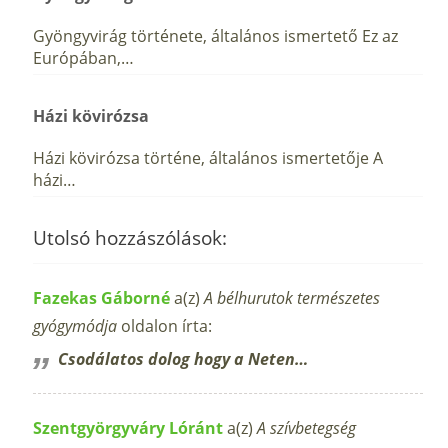
Gyöngyvirág története, általános ismertető Ez az
Európában,…
Házi kövirózsa
Házi kövirózsa történe, általános ismertetője A
házi…
Utolsó hozzászólások:
Fazekas Gáborné
a(z)
A bélhurutok természetes
gyógymódja
oldalon írta:
Csodálatos dolog hogy a Neten…
Szentgyörgyváry Lóránt
a(z)
A szívbetegség