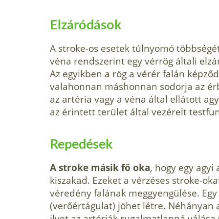
Elzáródások
A stroke-os esetek túlnyomó többségét 
véna rendszerint egy vérrög általi elz
Az egyikben a rög a vérér falán képződ
valahonnan máshonnan sodorja az ér
az artéria vagy a véna által ellátott ag
az érintett terület által vezérelt testf
Repedések
A stroke másik fő oka
, hogy egy agyi 
kiszakad. Ezeket a vérzéses stroke-o
véredény falának meggyengülése. Egy
(verőértágulat) jöhet létre. Néhányan
ilyet az artériák rugalmatlanná válása