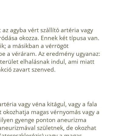
az agyba vért szállító artéria vagy
áródása okozza. Ennek két típusa van.
ik; a másikban a vérrögöt
be a véráram. Az eredmény ugyanaz:
yterület elhalásnak indul, ami miatt
unkció zavart szenved.
artéria vagy véna kitágul, vagy a fala
kat okozhatja magas vérnyomás vagy a
 ilyen gyenge ponton aneurizma
 aneurizmával születnek, de okozhat
 (ateroszklerózis) vagy a magas