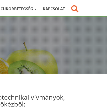
CUKORBETEGSÉG
KAPCSOLAT
otechnikai vívmányok,
sőkézből: