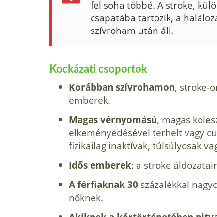
fel soha többé. A stroke, külö
csapatába tarto­zik, a haláloz
szívroham után áll.
Kockázati csoportok
Korábban szívrohamon
, stroke-
emberek.
Magas vérnyomású
, magas kolesz
elkeményedésével terhelt vagy c
fizikailag inaktívak, túlsúlyosak va
Idős emberek
: a stroke áldozata
A férfiaknak 30
százalékkal nagyo
nőknek.
Akiknek a kórtörténetében pitva