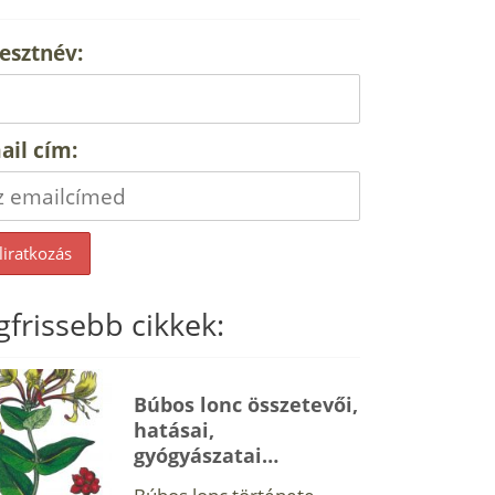
esztnév:
ail cím:
gfrissebb cikkek:
Búbos lonc összetevői,
hatásai,
gyógyászatai…