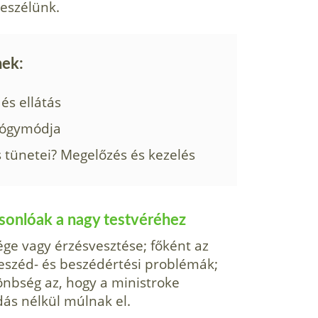
beszélünk.
nek:
 és ellátás
yógymódja
 tünetei? Megelőzés és kezelés
sonlóak a nagy testvéréhez
ége vagy érzésvesztése; főként az
beszéd- és beszédértési problémák;
önbség az, hogy a ministroke
dás nélkül múlnak el.