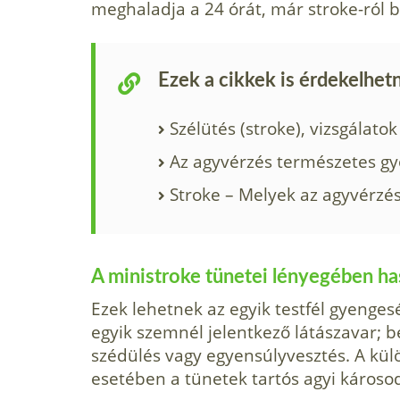
meghaladja a 24 órát, már stroke-ról 
Ezek a cikkek is érdekelhet
Szélütés (stroke), vizsgálatok
Az agyvérzés természetes g
Stroke – Melyek az agyvérzés
A ministroke tünetei lényegében ha
Ezek lehetnek az egyik testfél gyenges
egyik szemnél jelentkező látászavar; 
szédülés vagy egyensúlyvesztés. A kül
esetében a tünetek tartós agyi károso