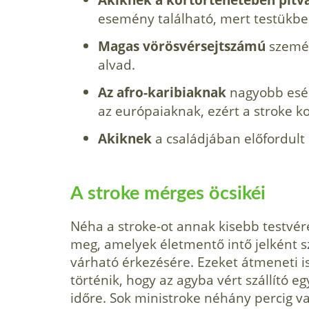
esemény található, mert testükben
Magas vörösvérsejtszámú
személ
alvad.
Az afro-karibiaknak
nagyobb esél
az európaiaknak, ezért a stroke k
Akiknek
a családjában előfordult 
A stroke mérges öcsikéi
Néha a stroke-ot annak kisebb testvére
meg, amelyek életmentő intő jelként s
várható érkezésére. Ezeket átmeneti 
történik, hogy az agyba vért szállító eg
időre. Sok ministroke néhány percig va