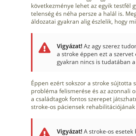
következménye lehet az egyik testfél 
telenség és néha persze a halál is. M
áldoza­tai gyakran alig észlelik, hogy mi
Vigyázat!
Az agy szerez tudomá
a stroke éppen ezt a szervet é
gyakran nincs is tudatában a
Éppen ezért sokszor a stroke súj­totta
probléma felismerése és az azonnali orv
a családtagok fontos szerepet játszhat
stroke-os páciensek rehabilitációjának
Vigyázat!
A stroke-os esetek 