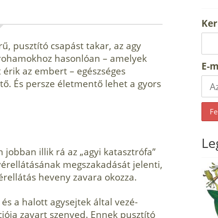
Ker
rű, pusztító csapást takar, az agy
zívrohamokhoz hasonlóan – amelyek
E-m
t érik az embert – egészséges
ő. És persze életmentő lehet a gyors
Le
 jobban illik rá az „agyi katasztrófa”
vérellátásának megszakadását jelenti,
vérellátás heveny zavara okozza.
és a halott agysejtek által vezé­
ciója zavart szenved. Ennek pusztító