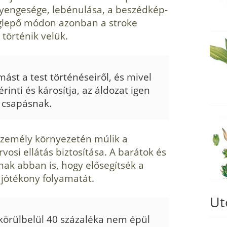
gyengesége, lebénulása, a beszédkép­
eg­lepő módon azonban a stroke
 tör­ténik velük.
st a test tör­ténéseiről, és mivel
rinti és károsítja, az áldozat igen
 csa­pásnak.
 személy környezetén múlik a
osi ellátás biztosítása. A barátok és
­nak abban is, hogy elősegítsék a
 jótékony folyamatát.
Ut
kö­rülbelül 40 százaléka nem épül