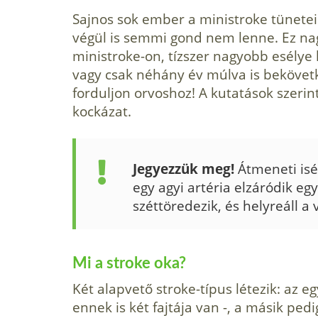
Sajnos sok ember a ministroke tünetei
végül is semmi gond nem lenne. Ez nag
ministroke-on, tízszer nagyobb esélye 
vagy csak néhány év múlva is bekövet
forduljon orvoshoz! A kutatások szeri
kockázat.
Jegyezzük meg!
Átmeneti isé
egy agyi artéria elzáródik eg
széttöredezik, és helyreáll a
Mi a
stroke
oka?
Két alapvető stroke-típus létezik: az 
ennek is két fajtája van -, a másik ped