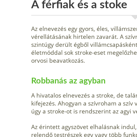
A férfiak és a stoke
Az elnevezés egy gyors, éles, villámsze
vérellátásának hirtelen zavarát. A s
szintúgy derült égből villámcsapáskén
életmóddal sok stroke-eset megelőzhet
orvosi beavatkozás.
Robbanás az agyban
A hivatalos elnevezés a stroke, de ta­lán
kifejezés. Ahogyan a szívroham a szív 
úgy a stroke-ot is rendszerint az agyi 
Az érintett agyszövet elhalásnak indul, 
relendő testrészek egy vagy több funk