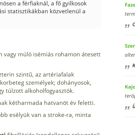
nösen a férfiaknál, a fő gyilkosok
Faz
ási statisztikákban köz­vetlenül a
term
C
Sze
on vagy múló isémiás rohamon átesett
alte
K
terin szintű, az artériafalak
ukorbeteg személyek; dohányosok,
Kaj
gy túlzott alkoholfogyasztók.
terá
inak kétharmada hatvanöt év feletti.
Ü
bb esélyük van a stroke-ra, minta
ri
fibrillációs (rendellenes szívverési)