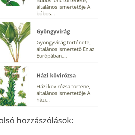
Búbos lonc története,
általános ismertetője A
búbos…
Gyöngyvirág
Gyöngyvirág története,
általános ismertető Ez az
Európában,…
Házi kövirózsa
Házi kövirózsa történe,
általános ismertetője A
házi…
olsó hozzászólások: