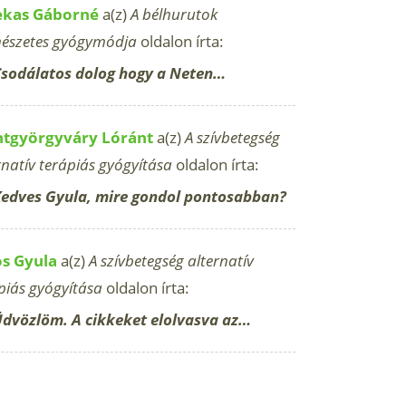
ekas Gáborné
a(z)
A bélhurutok
észetes gyógymódja
oldalon írta:
sodálatos dolog hogy a Neten…
ntgyörgyváry Lóránt
a(z)
A szívbetegség
rnatív terápiás gyógyítása
oldalon írta:
edves Gyula, mire gondol pontosabban?
os Gyula
a(z)
A szívbetegség alternatív
piás gyógyítása
oldalon írta:
dvözlöm. A cikkeket elolvasva az…