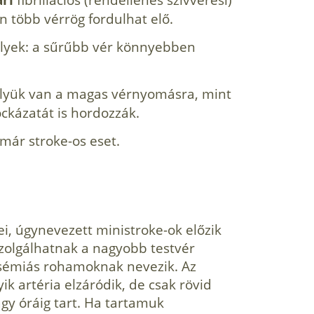
 több vérrög fordulhat elő.
yek: a sűrűbb vér könnyebben
yük van a magas vérnyomásra, mint
ockázatát is hordozzák.
már stroke-os eset.
i, úgynevezett ministroke-ok előzik
zolgálhatnak a nagyobb testvér
isémiás rohamoknak nevezik. Az
yik artéria elzáródik, de csak rövid
gy óráig tart. Ha tartamuk