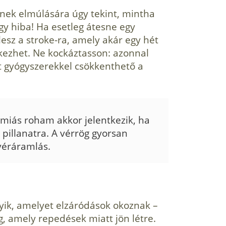
nek elmúlására úgy tekint, mintha
y hiba! Ha esetleg átesne egy
lesz a stroke-ra, amely akár egy hét
kezhet. Ne kockáztasson: azonnal
nt gyógyszerekkel csökkenthető a
miás roham akkor jelent­kezik, ha
y pillanatra. A vérrög gyorsan
 véráramlás.
egyik, amelyet elzáródások okoznak –
ig, amely repedések miatt jön létre.