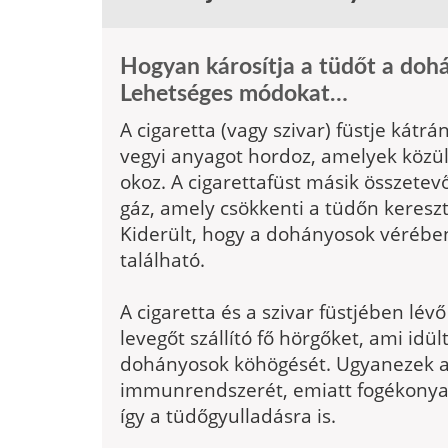
Hogyan károsítja a tüdőt a doh
Lehetséges módokat…
A cigaretta (vagy szivar) füstje kátr
vegyi anyagot hordoz, amelyek közül
okoz. A cigarettafüst másik összete
gáz, amely csökkenti a tüdőn keresz
Kiderült, hogy a dohányosok vérébe
található.
A cigaretta és a szivar füstjében lév
levegőt szállító fő hörgőket, ami idü
dohányosok köhögését. Ugyanezek a 
immunrendszerét, emiatt fogékonya
így a tüdőgyulladásra is.