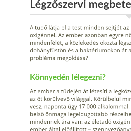
Légzőszervi megbet
A tüdő látja el a test minden sejtjét 
oxigénnel. Az ember azonban egyre nö
mindenfélét, a közlekedés okozta légs
dohányfüstön és a baktériumokon át a 
probléma megoldása?
Könnyedén lélegezni?
Az ember a tüdején át létesíti a legköz
az őt körülvevő világgal. Körülbelül 
vesz, naponta úgy 17 000 alkalommal, 
belső önmaga legeldugottabb részei­he
minden­nek ára van: az életadó oxigén
ember által előállított – szennyezőany