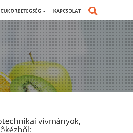
CUKORBETEGSÉG
KAPCSOLAT
otechnikai vívmányok,
sőkézből: