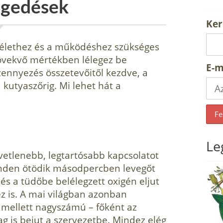
egedések
Ker
az élethez és a működéshez szükséges
vekvő mérték­ben lélegez be
E-m
zennyezés összetevőitől kezdve, a
kutyaszőrig. Mi lehet hát a
Le
­vetlenebb, legtartósabb kapcsolatot
min­den ötödik másodpercben levegőt
és a tüdőbe belélegzett oxigén eljut
z is. A mai világban azonban
 mellett nagyszámú – főként az
ag is bejut a szervezetbe. Mindez elég