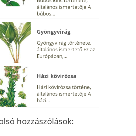
Búbos lonc története,
általános ismertetője A
búbos…
Gyöngyvirág
Gyöngyvirág története,
általános ismertető Ez az
Európában,…
Házi kövirózsa
Házi kövirózsa történe,
általános ismertetője A
házi…
olsó hozzászólások: