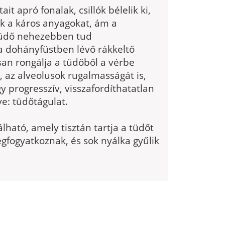
ait apró fonalak, csillók bélelik ki,
k a káros anyagokat, ám a
 tüdő nehezebben tud
a dohányfüstben lévő rákkeltő
san rongálja a tüdőből a vérbe
, az alveolusok rugalmasságát is,
progresszív, visszafordíthatatlan
ve: tüdőtágulat.
álható, amely tisztán tartja a tüdőt
gfogyatkoznak, és sok nyálka gyűlik