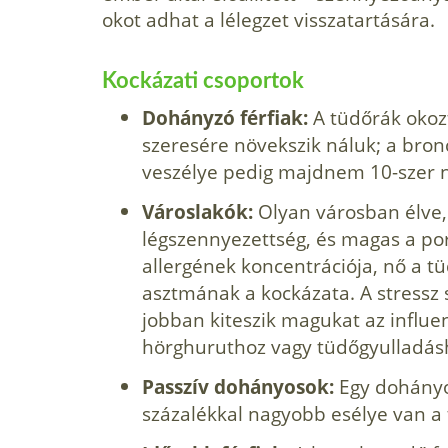
okot adhat a lélegzet visszatartására.
Kockázati csoportok
Dohányzó férfiak:
A tüdőrák okozt
szeresére növekszik náluk; a bronc
veszélye pedig majdnem 10-szer 
Városlakók:
Olyan városban élve,
légszennyezettség, és magas a por
allergének koncentrációja, nő a 
asztmának a kockázata. A stressz 
jobban kiteszik magukat az influe
hörghuruthoz vagy tüdőgyulladás
Passzív dohányosok:
Egy dohányo
százalékkal nagyobb esélye van a