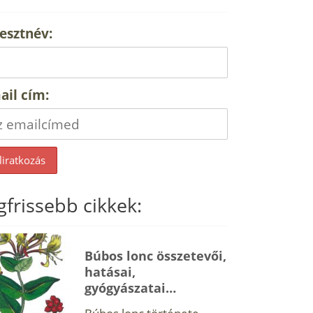
esztnév:
ail cím:
gfrissebb cikkek:
Búbos lonc összetevői,
hatásai,
gyógyászatai…