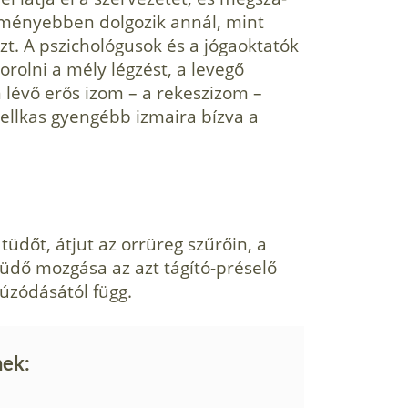
keményebben dolgozik annál, mint
zt. A pszichológusok és a jógaoktatók
orolni a mély légzést, a levegő
 lévő erős izom – a rekeszizom –
mellkas gyengébb izmaira bízva a
tüdőt, átjut az orrüreg szűrőin, a
tüdő mozgása az azt tágító-préselő
úzódásától függ.
nek: