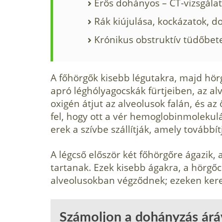
Erős dohányos – CT-vizsgálat
Rák kiújulása, kockázatok, 
Krónikus obstruktív tüdőbet
A főhörgők kisebb légutakra, majd hö
apró léghólyagocskák fürtjeiben, az al
oxigén átjut az alveolusok falán, és az 
fel, hogy ott a vér hemoglobinmolekul
erek a szívbe szállítják, amely továbbí
A légcső először két főhörgőre ágazik
tartanak. Ezek kisebb ágakra, a hörg
alveolusokban végződnek; ezeken keres
Számoljon a dohányzás árá