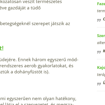
okozatosan veszít természetes
Faz
éve gazdáját a tüdő
term
C
betegségeknél szerepet játszik az
Sze
alte
t!
K
 tüdejére. Ennek három egyszerű mód­
 rendszeres aerob gyakorlatokat, és
Kaj
­tük a dohányfüstöt is).
terá
Ü
 ami egyszerűen nem olyan hatékony,
el látja el a szervezetet, és megsza­