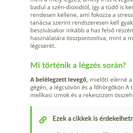
badul a szén-dioxidtól, így a tüdő is 
rendesen kellene, ami fokozza a stress
tanácsa szerint rendszeresen kell gya­k
beszívásakor inkább a has felső részén
használa­tára összpontosítva, mint a 
légcserét.
Mi történik a légzés során?
A belélegzett levegő,
mielőtt elérné a 
gégén, a légcsövön és a főhörgőkön A 
mellkasi izmok és a rekeszizom összeh
Ezek a cikkek is érdekelhet