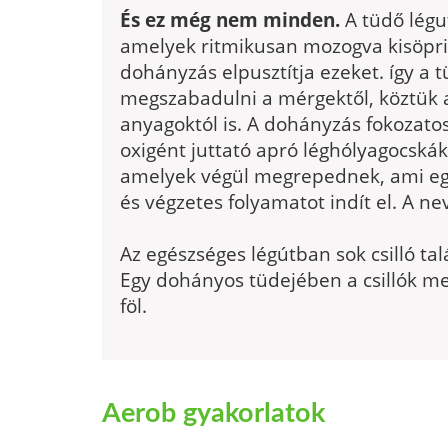
És ez még nem minden.
A tüdő légut
amelyek ritmikusan mozogva kisöpri
dohányzás elpusztítja ezeket. így a
megszabadulni a mérgektől, köztük 
anyagoktól is. A dohányzás fokozato
oxigént juttató apró léghólyagocskák
amelyek végül megrepednek, ami egy 
és végzetes folyamatot indít el. A ne
Az egészséges légútban sok csilló tal
Egy dohányos tüdejében a csillók me
föl.
Aerob gyakorlatok