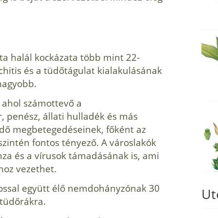
a halál kockázata több mint 22-
hitis és a tüdőtágulat kialakulásának
nagyobb.
 ahol számottevő a
, penész, állati hulladék és más
tüdő megbetegedéseinek, főként az
szintén fontos tényező. A városlakók
nza és a vírusok támadásának is, ami
hoz vezethet.
ssal együtt élő nemdohányzónak 30
Ut
 tüdőrákra.