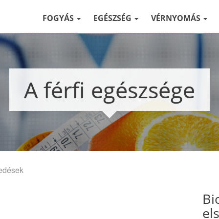
FOGYÁS
EGÉSZSÉG
VÉRNYOMÁS
A férfi egészsége
edések
Bi
el