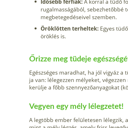
Idősebb férfiak:
A korral a tüdő f
rugalmasságából, sebezhetőbbé t
megbetegedéseivel szemben.
Öröklötten terheltek:
Egyes tüdő­
öröklés is.
Őrizze meg tüdeje egészségé
Egészséges maradhat, ha jól vigyáz a
ja van: lélegezzen mélyeket, végezzen
ke­rülje a főbb szennyezőanyagokat (köz
Vegyen egy mély lélegzetet!
A legtöbb ember felületesen lélegzik,
mint a mély légzés, amely friss leve­gőv