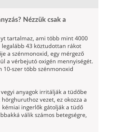
ányzás? Nézzük csak a
ányt tartalmaz, ami több mint 4000
 legalább 43 köztudottan rákot
vője a szén­monoxid, egy mérgező
tül a vérbejutó oxigén mennyiségét.
n 10-szer több szén­monoxid
ő vegyi anyagok irritálják a tüdőbe
lt hörg­huruthoz vezet, ez okozza a
kémiai ingerlők gátolják a tüdő
bbakká válik számos betegségre,