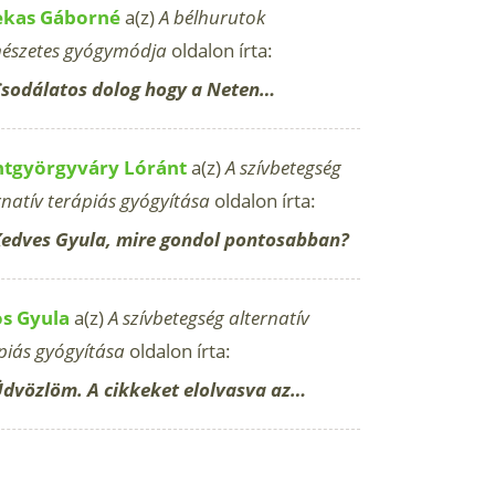
ekas Gáborné
a(z)
A bélhurutok
észetes gyógymódja
oldalon írta:
sodálatos dolog hogy a Neten…
ntgyörgyváry Lóránt
a(z)
A szívbetegség
rnatív terápiás gyógyítása
oldalon írta:
edves Gyula, mire gondol pontosabban?
os Gyula
a(z)
A szívbetegség alternatív
piás gyógyítása
oldalon írta:
dvözlöm. A cikkeket elolvasva az…