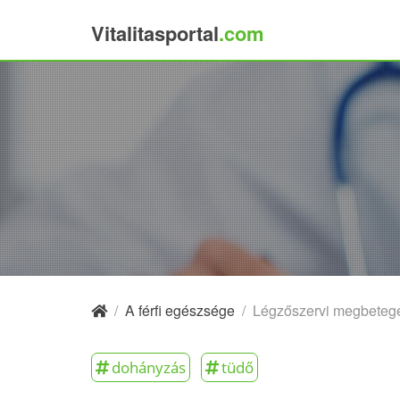
Vitalitasportal
.com
×
/
A férfi egészsége
/
Légzőszervi megbeteg
dohányzás
tüdő