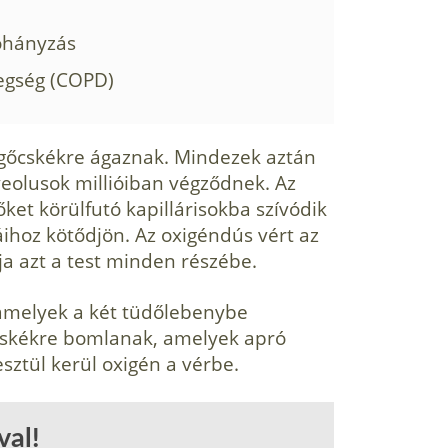
dohányzás
egség (COPD)
rgőcskékre ágaznak. Mindezek aztán
veolusok millióiban végződnek. Az
őket körülfutó kapillárisokba szívódik
áihoz kötődjön. Az oxigéndús vért az
tja azt a test minden részébe.
, amelyek a két tüdőlebenybe
őcskékre bomlanak, amelyek apró
ztül kerül oxigén a vérbe.
val!