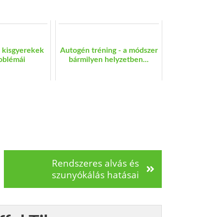
s kisgyerekek
Autogén tréning - a módszer
roblémái
bármilyen helyzetben...
Rendszeres alvás és
szunyókálás hatásai