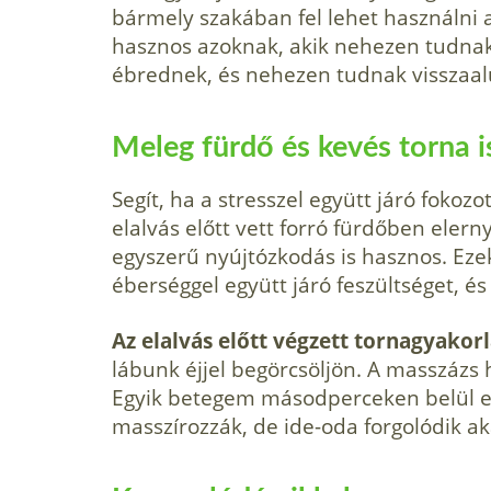
bármely szakában fel lehet használni 
hasznos azoknak, akik nehezen tudnak e
ébrednek, és nehezen tudnak visszaal
Meleg fürdő és kevés torna is
Segít, ha a stresszel együtt járó fokoz
elalvás előtt vett forró fürdőben eler
egyszerű nyújtózkodás is hasznos. Eze
éberséggel együtt járó feszültséget, 
Az elalvás előtt végzett tornagyakor
lábunk éjjel begörcsöljön. A masszázs 
Egyik bete­gem másodperceken belül ela
masszíroz­zák, de ide-oda forgolódik 