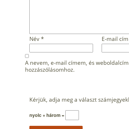
Név
*
E-mail cí
A nevem, e-mail címem, és weboldalcí
hozzászólásomhoz.
Kérjük, adja meg a választ számjegyek
nyolc + három =