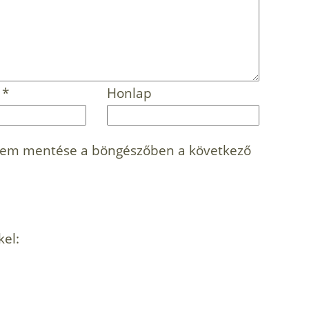
m
*
Honlap
mem mentése a böngészőben a következő
kel: