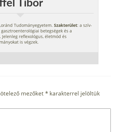
ffel Tibor
s Loránd Tudományegyetem.
Szakterület
: a szív-
 gasztroenterológiai betegségek és a
 Jelenleg reflexológus, életmód és
mányokat is végzek.
kötelező mezőket
*
karakterrel jelöltük