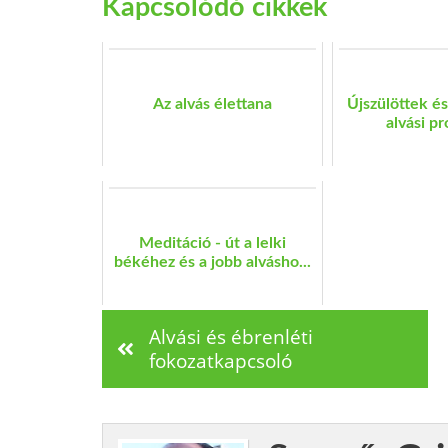
Kapcsolódó cikkek
Az alvás élettana
Újszülöttek é
alvási p
Meditáció - út a lelki
békéhez és a jobb alvásho...
Alvási és ébrenléti
fokozatkapcsoló