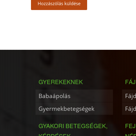
GYEREKEKNEK
FÁJ
Babaápolás
Fáj
Gyermekbetegségek
Fáj
GYAKORI BETEGSÉGEK,
FE
KÉRDÉSEK
NÉ