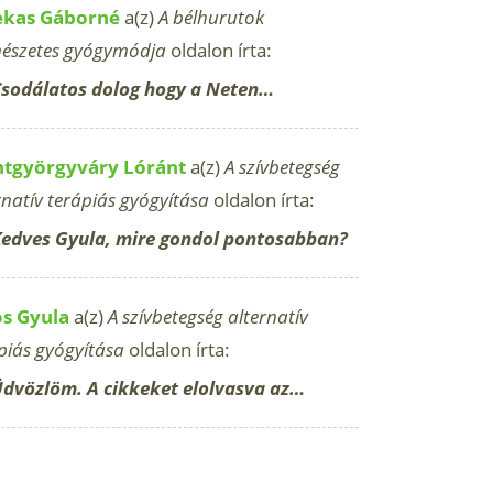
ekas Gáborné
a(z)
A bélhurutok
észetes gyógymódja
oldalon írta:
sodálatos dolog hogy a Neten…
ntgyörgyváry Lóránt
a(z)
A szívbetegség
rnatív terápiás gyógyítása
oldalon írta:
edves Gyula, mire gondol pontosabban?
os Gyula
a(z)
A szívbetegség alternatív
piás gyógyítása
oldalon írta:
dvözlöm. A cikkeket elolvasva az…