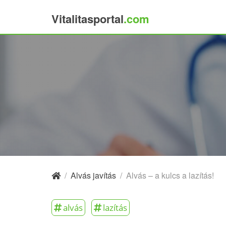
Vitalitasportal
.com
×
/
Alvás javítás
/
Alvás – a kulcs a lazítás!
alvás
lazítás