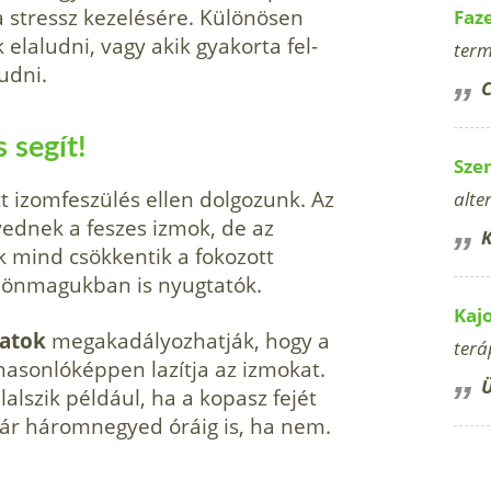
a stressz kezelésére. Különösen
Faz
laludni, vagy akik gyakorta fel­
term
udni.
C
 segít!
Sze
ott izomfeszülés ellen dolgozunk. Az
alte
nyednek a feszes izmok, de az
K
k mind csökkentik a fokozott
és önmagukban is nyugtatók.
Kaj
latok
megakadályozhatják, hogy a
terá
hasonlóképpen lazítja az izmokat.
Ü
lszik például, ha a kopasz fejét
akár háromnegyed óráig is, ha nem.