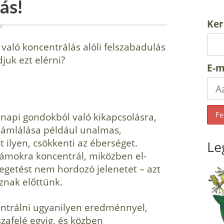
ás!
Ker
aló koncentrálás alóli felszabadu­lás
juk ezt elérni?
E-m
napi gondokból való kikapcso­lásra,
számlálása például unalmas,
 ilyen, csökkenti az éberséget.
Le
ámokra koncentrál, miközben el­
yegetést nem hordozó jelenetet – azt
znak előttünk.
entrálni ugyanilyen eredménnyel,
szafelé egyig, és közben