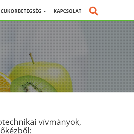
CUKORBETEGSÉG
KAPCSOLAT
otechnikai vívmányok,
sőkézből: