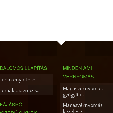
DALOMCSILLAPÍTÁS
MINDEN AMI
VÉRNYOMÁS
dalom enyhítése
Magasvérnyomás
dalmak diagnózisa
gyógyítása
JFÁJÁSRÓL
Magasvérnyomás
kezelése
PSZERŰ CIKKEK