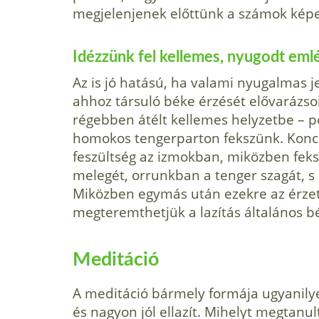
megjelenjenek előttünk a számok képe
Idézzünk fel kellemes, nyugodt eml
Az is jó hatású, ha valami nyugalmas j
ahhoz társuló béke érzését elővarázso
régebben átélt kellemes helyzetbe – p
homokos tengerparton fekszünk. Koncen
feszültség az izmokban, miközben fek
melegét, orrunkban a tenger szagát, s
Miközben egymás után ezekre az érze
megteremthetjük a lazítás általános bé
Meditáció
A meditáció bármely formája ugyanilyen
és nagyon jól ellazít. Mihelyt megtanul