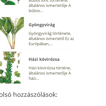
Búbos lonc története,
általános ismertetője A
búbos…
Gyöngyvirág
Gyöngyvirág története,
általános ismertető Ez az
Európában,…
Házi kövirózsa
Házi kövirózsa történe,
általános ismertetője A
házi…
olsó hozzászólások: