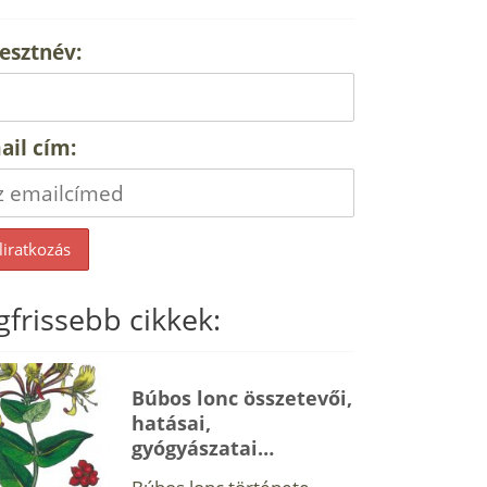
esztnév:
ail cím:
gfrissebb cikkek:
Búbos lonc összetevői,
hatásai,
gyógyászatai…