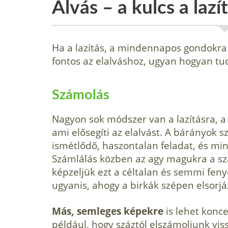
Alvás – a kulcs a lazít
Ha a lazítás, a mindennapos gondokra v
fontos az elalváshoz, ugyan hogyan tud
Számolás
Nagyon sok módszer van a lazításra, a 
ami elősegíti az elalvást. A bárányok 
ismétlődő, haszontalan feladat, és mint
Számlálás közben az agy magukra a sz
képzeljük ezt a céltalan és semmi fen
ugyanis, ahogy a birkák szépen elsorjá
Más, semleges ké­pekre
is lehet konc
például, hogy száz­tól elszámoljunk vis