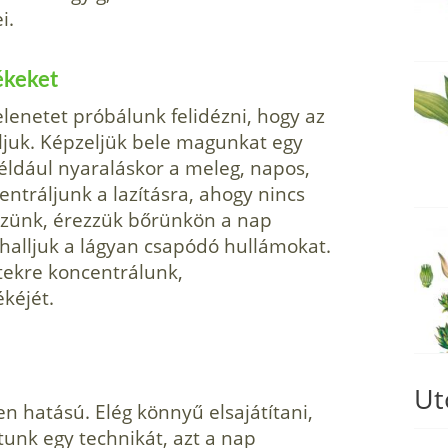
i.
ékeket
elenetet próbálunk felidézni, hogy az
ljuk. Képzeljük bele ma­gunkat egy
éldául nyaraláskor a me­leg, napos,
tráljunk a lazításra, ahogy nincs
szünk, érezzük bőrün­kön a nap
 halljuk a lágyan csapódó hullámokat.
tekre koncentrálunk,
kéjét.
Ut
 hatású. Elég könnyű elsajátí­tani,
tunk egy technikát, azt a nap