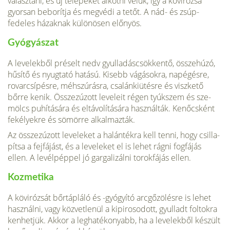
választani, és új te­lepeket alkotni velük, így a kövirózsa
gyorsan beborítja és megvédi a tetőt. A nád- és zsúp-
fedeles házaknak különösen előnyös.
Gyógyászat
A levelekből préselt nedv gyulladáscsökkentő, összehú­zó,
hűsítő és nyugtató hatású. Kisebb vágásokra, napégés­re,
rovarcsípésre, méhszúrásra, csalánkiütésre és viszke­tő
bőrre kenik. Összezúzott leveleit régen tyúkszem és sze­
mölcs puhítására és eltávolítására használták. Kenőcsként
fekélyekre és sömörre alkalmazták.
Az összezúzott leveleket a ha­lántékra kell tenni, hogy csilla­
pítsa a fejfájást, és a leveleket el is lehet rágni fogfájás
ellen. A levélpéppel jó gargalizálni to­rokfájás ellen.
Kozmetika
A kövirózsát bőrtápláló és -gyó­gyító arcgőzölésre is lehet
hasz­nálni, vagy közvetlenül a kipi­rosodott, gyulladt foltokra
ken­hetjük. Akkor a leghatékonyabb, ha a levelekből készült