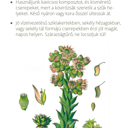
Használjunk kavicsos komposz­tot, és kisméretű
cserepeket, mert a kövirózsák szeretik a szűk he­
lyeket. Késő nyáron vagy kora ősszel ültessük át.
Jó vízelvezetésű sziklakertek­ben, sekély hézagokban,
vagy sekély tál formájú cserepekben érzi jól magát,
napos helyen. Szárazságtűrő, ne locsoljuk túl!