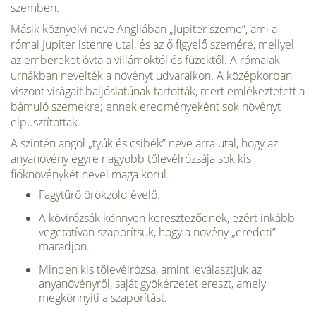
szemben.
Másik köznyelvi neve Angliában „Jupiter szeme”, ami a
római Jupiter istenre utal, és az ő figyelő szemére, mellyel
az embereket óvta a villá­moktól és füzektől. A rómaiak
urnákban nevelték a növényt udvaraikon. A középkorban
viszont virágait baljóslatúnak tartották, mert emlékez­tetett a
bámuló szemekre; ennek eredményeként sok növényt
elpusztí­tottak.
A szintén angol „tyúk és csibék” neve arra utal, hogy az
anyanövény egyre nagyobb tőlevélrózsája sok kis
fióknövénykét nevel maga körül.
Fagytűrő örökzöld évelő.
A kövirózsák könnyen kereszte­ződnek, ezért inkább
vegetatívan szaporítsuk, hogy a növény „eredeti”
maradjon.
Minden kis tőlevélrózsa, amint leválasztjuk az
anyanövényről, saját gyökérzetet ereszt, amely
megkönnyíti a szaporítást.