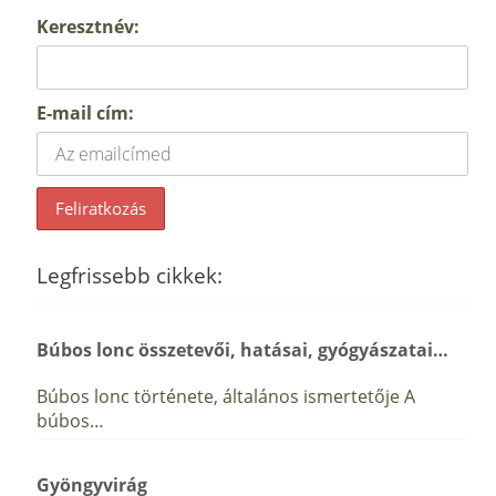
Keresztnév:
E-mail cím:
Legfrissebb cikkek:
Búbos lonc összetevői, hatásai, gyógyászatai…
Búbos lonc története, általános ismertetője A
búbos…
Gyöngyvirág