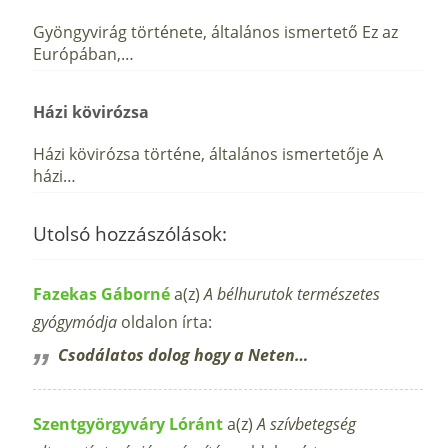
Gyöngyvirág története, általános ismertető Ez az
Európában,…
Házi kövirózsa
Házi kövirózsa történe, általános ismertetője A
házi…
Utolsó hozzászólások:
Fazekas Gáborné
a(z)
A bélhurutok természetes
gyógymódja
oldalon írta:
Csodálatos dolog hogy a Neten…
Szentgyörgyváry Lóránt
a(z)
A szívbetegség