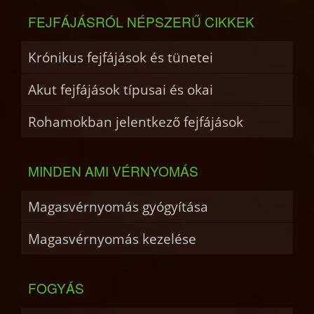
FEJFÁJÁSRÓL NÉPSZERŰ CIKKEK
Krónikus fejfájások és tünetei
Akut fejfájások típusai és okai
Rohamokban jelentkező fejfájások
MINDEN AMI VÉRNYOMÁS
Magasvérnyomás gyógyítása
Magasvérnyomás kezelése
FOGYÁS