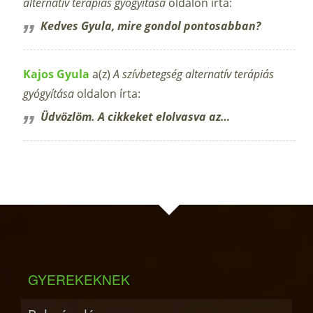
alternatív terápiás gyógyítása
oldalon írta:
Kedves Gyula, mire gondol pontosabban?
Kajos Gyula
a(z)
A szívbetegség alternatív terápiás
gyógyítása
oldalon írta:
Üdvözlöm. A cikkeket elolvasva az…
GYEREKEKNEK