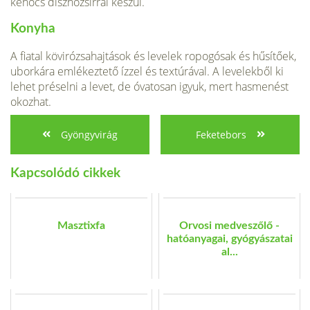
kenőcs disznózsírral készül.
Konyha
A fiatal kövirózsahajtások és levelek ropogósak és hűsítőek,
uborkára emlékeztető íz­zel és textúrával. A levelekből ki
lehet préselni a levet, de óva­tosan igyuk, mert hasmenést
okozhat.
Gyöngyvirág
Feketebors
Kapcsolódó cikkek
Masztixfa
Orvosi medveszőlő -
hatóanyagai, gyógyászatai
al...