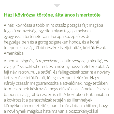
Házi kövirózsa történe, általános ismertetője
A házi kövirózsa a több mint ötszáz pozsgás fajt magába
foglaló nemzet­ség egyetlen olyan tagja, amelynek
gyógyászati története van. Európa középső és déli
hegységeiben és a görög szigeteken honos, és a korai
telepesek a világ többi részére is eljuttatták, köztük Észak-
Amerikába.
A nemzetségnév,
Sempervivum,
a latin
semper,
„mindig”, és
vivo,
„él” szavakból ered, és a növény hosszú életére utal. A
faji név,
tectorum,
„a tetőé”, és feljegyzések szerint a növény
kétezer éve tetőkön nő, főleg cserepes tetőkön. Nagy
Károly császár megparancsolta alattvalóinak, hogy tetőiken
termesszenek kövirózsát, hogy elűzzék a villámokat, és ez a
babona a világ több részén is élt. A középkori Britanniában
a kövirózsát a parasztházak tetején és illemhelyek
környékén termesztették, bár itt már abban a hitben, hogy
a növénynek mágikus hatalma van a boszorká­nyokkal