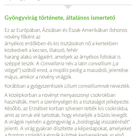
Gyöngyvirág története, általános ismertető
Ez az Európában, Ázsiában és Észak-Amerikában őshonos
növény főként az
árnyékos erdőkben és kis tisztásokon nő a kertekben
közkedvelt a kecses, illatozó, fehér
harang alakú virágaiért, amelyek az árnyékos foltokat is
széppé teszik. A
Convallaria
név a latin
convallium („a
völgyé”) szóból ered, a
majális
pedig a maiusból, jelentése
május, amikor a növény virágzik.
Korábban a gyógyszerészek
Lilium convalliumnak
nevezték.
A középkorban a növényt menyasszonyi csokrokban
használták, mert a szerénységet és a tisztaságot jelképezte.
Később, az Erzsébet korban szívesen tették kis csokrokba,
amit az orruk elé tartottak, hogy elvisel­jék a bűzös levegőt.
A virágok nyelvén a gyöngyvirág a „boldogság visszatérését”
jelenti. A virág gyakran díszítette a képeslapokat, amelyeket
a fronton szolgá­ló katonák küldtek kedveseiknek az első