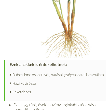
Ezek a cikkek is érdekelhetnek:
Búbos lonc összetevői, hatásai, gyógyászatai használata
Házi kövirózsa
Feketebors
Ez a fagy tűrő, évelő növény leginkább tőosztással
szapo­rítható ősszel.