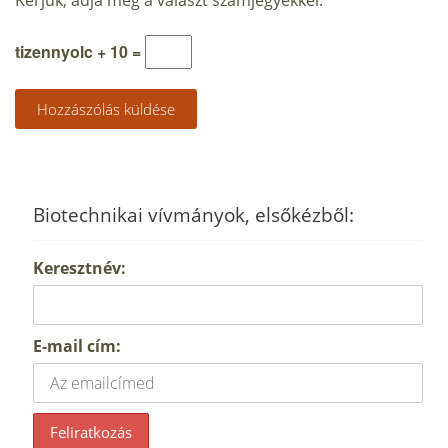
Kérjük, adja meg a választ számjegyekkel:
tizennyolc + 10 =
Biotechnikai vívmányok, elsőkézből:
Keresztnév:
E-mail cím: