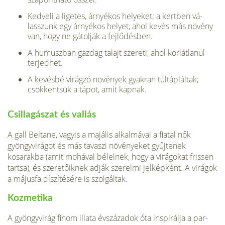
Kedveli a ligetes, árnyé­kos helyeket; a kertben vá­
lasszunk egy árnyékos he­lyet, ahol kevés más növény
van, hogy ne gátolják a fejlő­désben.
A humuszban gazdag talajt szereti, ahol korlátlanul
ter­jedhet.
A kevésbé virágzó növények gyakran túltápláltak;
csök­kentsük a tápot, amit kapnak.
Csillagászat és vallás
A gall Beltane, vagyis a majális alkalmával a fiatal nők
gyöngy­virágot és más tavaszi növénye­ket gyűjtenek
kosarakba (amit mohával bélelnek, hogy a virá­gokat frissen
tartsa), és szere­tőiknek adják szerelmi jelkép­ként. A virágok
a májusfa díszí­tésére is szolgáltak.
Kozmetika
A gyöngyvirág finom illata év­századok óta inspirálja a par­