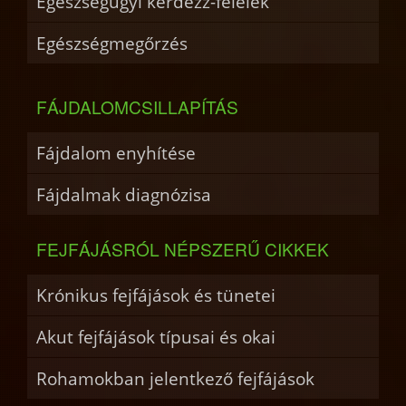
Egészségügyi kérdezz-felelek
Egészségmegőrzés
FÁJDALOMCSILLAPÍTÁS
Fájdalom enyhítése
Fájdalmak diagnózisa
FEJFÁJÁSRÓL NÉPSZERŰ CIKKEK
Krónikus fejfájások és tünetei
Akut fejfájások típusai és okai
Rohamokban jelentkező fejfájások