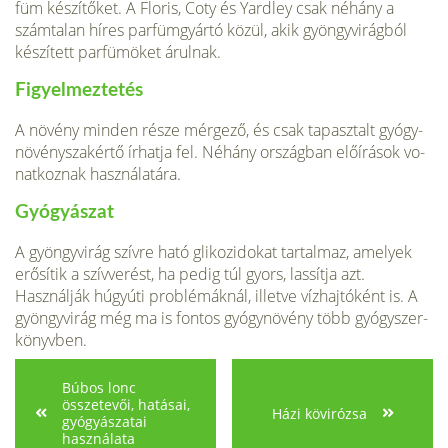
füm készítőket. A Floris, Coty és Yardley csak néhány a
szám­talan híres parfümgyártó közül, akik gyöngyvirágból
készített parfümöket árulnak.
Figyelmeztetés
A növény minden része mérge­ző, és csak tapasztalt gyógy­
növényszakértő írhatja fel. Né­hány országban előírások vo­
natkoznak használatára.
Gyógyászat
A gyöngyvirág szívre ható glikozidokat tartalmaz, ame­lyek
erősítik a szívverést, ha pedig túl gyors, lassítja azt.
Használják húgyúti problé­máknál, illetve vízhajtóként is. A
gyöngyvirág még ma is fontos gyógynövény több gyógyszer­
könyvben.
Búbos lonc
összetevői, hatásai,
Házi kövirózsa
gyógyászatai
használata