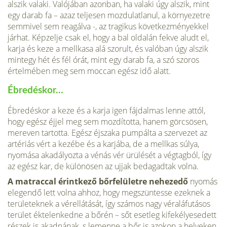
alszik valaki. Valójában azonban, ha va­laki úgy alszik, mint
egy darab fa – azaz teljesen mozdulatlanul, a kör­nyezetre
semmivel sem reagálva -, az tragikus következményekkel
jár­hat. Képzelje csak el, hogy a bal oldalán fekve aludt el,
karja és keze a mellkasa alá szorult, és valóban úgy alszik
mintegy hét és fél órát, mint egy darab fa, a szó szoros
értelmében meg sem moccan egész idő alatt.
Ébredéskor…
Ébredéskor a keze és a karja igen fájdalmas lenne attól,
hogy egész éj­jel meg sem mozdította, hanem görcsösen,
mereven tartotta. Egész éjsza­ka pumpálta a szervezet az
artériás vért a kezébe és a karjába, de a mell­kas súlya,
nyomása akadályozta a vénás vér ürülését a végtagból, így
az egész kar, de különösen az ujjak bedagadtak volna.
A matraccal érintke­ző bőrfelületre nehezedő
nyomás
elegendő lett volna ahhoz, hogy megszüntesse ezeknek a
területeknek a vérellátását, így számos nagy véraláfutásos
terület éktelenkedne a bőrén – sőt esetleg kifekélyesedett
részek is akadnának, s lemenne a bőr is azokon a helyeken,