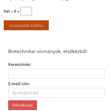
hat + 9 =
Biotechnikai vívmányok, elsőkézből:
Keresztnév:
E-mail cím: