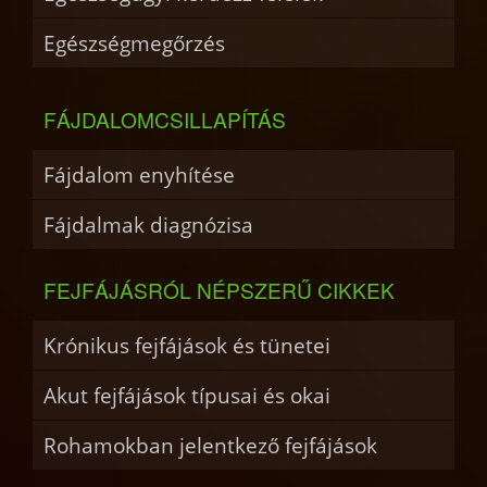
Egészségmegőrzés
FÁJDALOMCSILLAPÍTÁS
Fájdalom enyhítése
Fájdalmak diagnózisa
FEJFÁJÁSRÓL NÉPSZERŰ CIKKEK
Krónikus fejfájások és tünetei
Akut fejfájások típusai és okai
Rohamokban jelentkező fejfájások