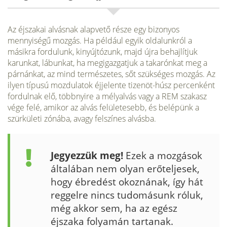
Az éjszakai alvásnak alapvető része egy bizonyos
mennyiségű mozgás. Ha például egyik oldalunkról a
másikra fordulunk, kinyújtózunk, majd újra behajlítjuk
karunkat, lábunkat, ha megigazgatjuk a takarónkat meg a
párnánkat, az mind természetes, sőt szükséges mozgás. Az
ilyen típusú mozdulatok éjjelente tizenöt-húsz percenként
fordulnak elő, többnyire a mélyalvás vagy a REM szakasz
vége felé, amikor az alvás felületesebb, és belépünk a
szürkületi zónába, avagy felszínes alvásba.
Jegyezzük meg!
Ezek a mozgá­sok
általában nem olyan erőteljesek,
hogy ébredést okoznának, így hát
reggelre nincs tudomásunk róluk,
még akkor sem, ha az egész
éjszaka fo­lyamán tartanak.