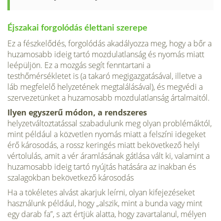
Éjszakai forgolódás élettani szerepe
Ez a fészkelődés, forgolódás akadályozza meg, hogy a bőr a
huzamo­sabb ideig tartó mozdulatlanság és nyomás miatt
leépüljön. Ez a mozgás segít fenntartani a
testhőmérsékletet is (a takaró megigazgatásával, illet­ve a
láb megfelelő helyzetének megtalálásával), és megvédi a
szerveze­tünket a huzamosabb mozdulatlanság ártalmaitól.
Ilyen egyszerű módon, a rendszeres
helyzetváltoztatással szabadulunk meg olyan problémáktól,
mint például a közvetlen nyomás miatt a felszíni idegeket
érő károsodás, a rossz keringés miatt bekövetkező helyi
vértolulás, amit a vér áramlásá­nak gátlása vált ki, valamint a
huzamosabb ideig tartó nyújtás hatására az inakban és
szalagokban bekövetkező károsodás
Ha a tökéletes alvást akarjuk leírni, olyan kifejezéseket
használunk pél­dául, hogy „alszik, mint a bunda vagy mint
egy darab fa”, s azt értjük alatta, hogy zavartalanul, mélyen