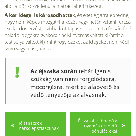
ahol a bőr közvetle­nül a matraccal érintkezett.
A kar idegei is károsodhatta
k, és esetleg arra ébredne,
hogy nem képes mozgatni a kezét, vagy netán valami furcsa,
csiklandós érzést, zsibbadást tapasztalna, amit a felszín felé
haladó ide­gekre gyakorolt helyi nyomás váltott ki (amit a
test súlya váltott ki), mint­hogy ezeket az idegeket nem védi
izom vagy más „párna”.
Az éjszaka során
tehát igenis
szükség van némi forgolódásra,
mocorgásra, mert ez alapvető és
védő tényezője az alvásnak.
Éjszakai zsibbadás:
Jó tanácsok
nyomás eredetű
narkolepsziásoknak
bénulás okai