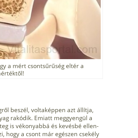
ogy a mért csontsűrűség eltér a
értéktől!
ől beszél, voltaképpen azt állítja,
nyag rakódik. Emiatt meggyengül a
éteg is vékonyabbá és kevésbé ellen­
zi, hogy a csont már egészen csekély