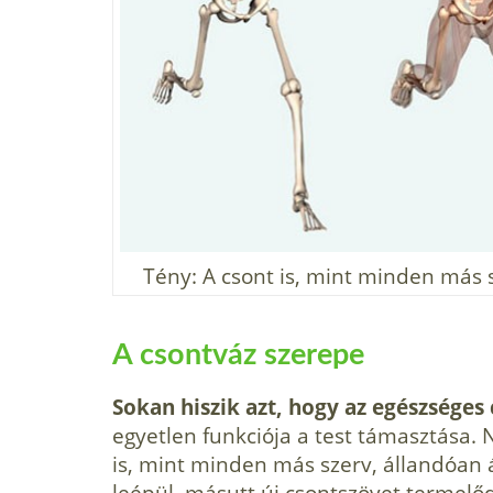
Tény: A csont is, mint minden más s
A csontváz szerepe
Sokan hiszik azt, hogy az egészséges 
egyetlen funkciója a test támasztása. 
is, mint minden más szerv, állandóan á
leépül, másutt új csontszövet termelő