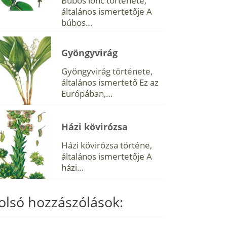
Búbos lonc története,
általános ismertetője A
búbos…
Gyöngyvirág
Gyöngyvirág története,
általános ismertető Ez az
Európában,…
Házi kövirózsa
Házi kövirózsa történe,
általános ismertetője A
házi…
olsó hozzászólások: