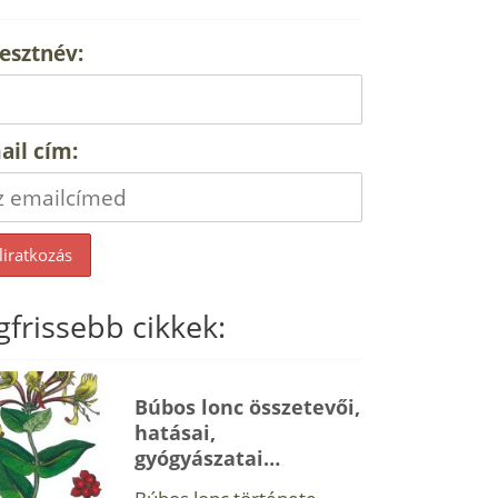
esztnév:
ail cím:
gfrissebb cikkek:
Búbos lonc összetevői,
hatásai,
gyógyászatai…