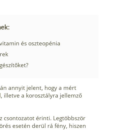
nek:
-vitamin és oszteopénia
erek
gészítőket?
án annyit jelent, hogy a mért
, illetve a korosztályra jellemző
z csontozatot érinti. Legtöbbször
örés esetén derül rá fény, hiszen