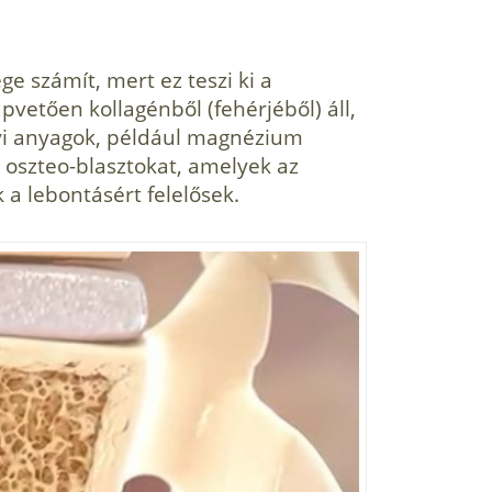
e számít, mert ez teszi ki a
pvetően kollagénből (fehérjéből) áll,
yi anyagok, például magnézium
: oszteo-blasztokat, amelyek az
 a lebontásért felelősek.