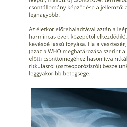
csontállomány képződése a jellemző: a
legnagyobb.
Az életkor előrehaladtával aztán a leé
harmincas évek közepétől elkezdődik)
kevésbé lassú fogyása. Ha a veszteség
(azaz a WHO meghatározása szerint a
előtti csonttömegéhez hasonlítva ritká
ritkulásról (oszteoporózisról) beszélün
leggyakoribb betegsége.