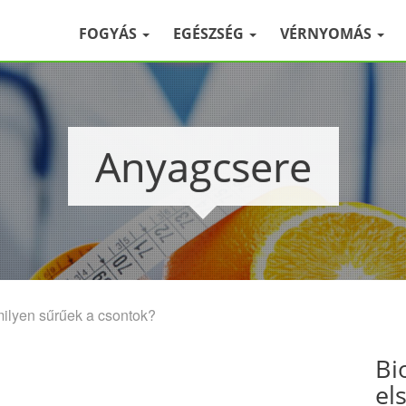
FOGYÁS
EGÉSZSÉG
VÉRNYOMÁS
Anyagcsere
milyen sűrűek a csontok?
Bi
el