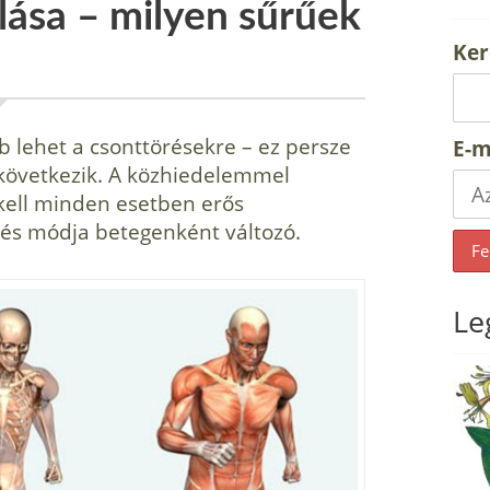
ulása – milyen sűrűek
Ker
 lehet a csont­törésekre – ez persze
E-m
s következik. A közhiedelemmel
kell minden esetben erős
elés módja betegenként változó.
Le