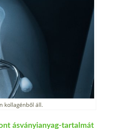
 kollagénből áll.
ont ásványianyag-tartalmát