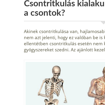
Csontritkulás kialak
a csontok?
Akinek csontritkulása van, hajlamosabb
nem azt jelenti, hogy ez valóban be i
ellentétben csontritkulás esetén nem 
gyógyszereket szed­ni. Az ajánlott kez