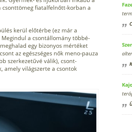
Faz
 csonttömeg fiatalfelnőtt-korban a
term
C
pülés kerül előtérbe (ez már a
. Megindul a csontállomány többé-
Sze
 meghalad egy bizonyos mérté­ket
 csont az egészséges nők meno-pauza
alte
bb szerkezetűvé válik), csont­
K
k, amely világszerte a csontok
Kaj
terá
Ü