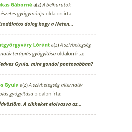
ekas Gáborné
a(z)
A bélhurutok
észetes gyógymódja
oldalon írta:
sodálatos dolog hogy a Neten…
ntgyörgyváry Lóránt
a(z)
A szívbetegség
rnatív terápiás gyógyítása
oldalon írta:
edves Gyula, mire gondol pontosabban?
os Gyula
a(z)
A szívbetegség alternatív
piás gyógyítása
oldalon írta:
dvözlöm. A cikkeket elolvasva az…