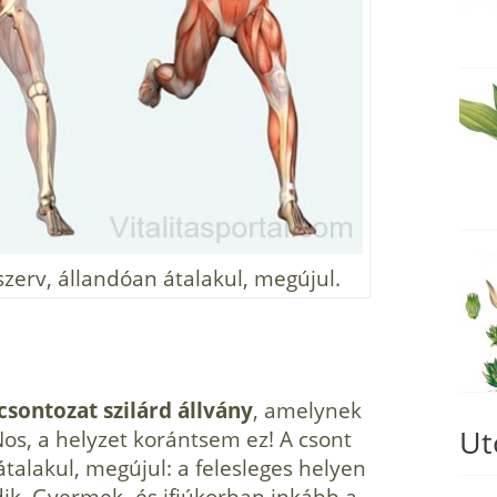
zerv, állandóan átalakul, megújul.
csontozat szilárd állvány
, amelynek
Ut
Nos, a helyzet korántsem ez! A csont
talakul, megújul: a felesleges helyen
dik. Gyermek- és ifjúkorban inkább a