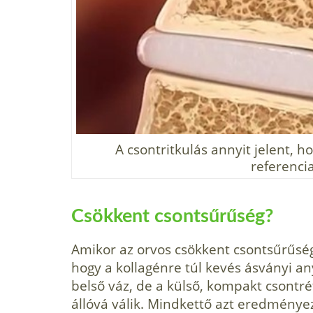
A csontritkulás annyit jelent, h
referencia
Csökkent csontsűrűség?
Amikor az orvos csökkent csontsűrűségr
hogy a kollagénre túl kevés ásványi a
belső váz, de a külső, kompakt csontr
állóvá válik. Mindkettő azt eredménye