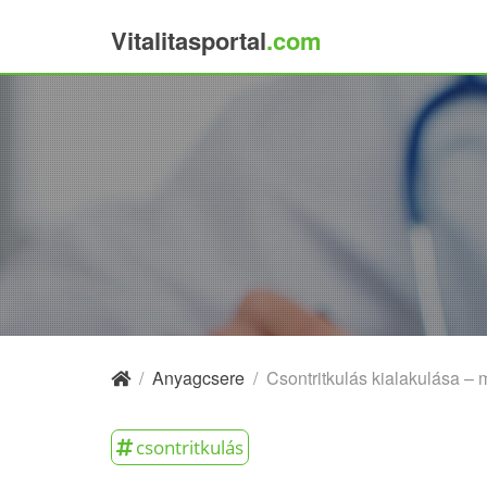
Vitalitasportal
.com
×
/
Anyagcsere
/
Csontritkulás kialakulása – 
csontritkulás