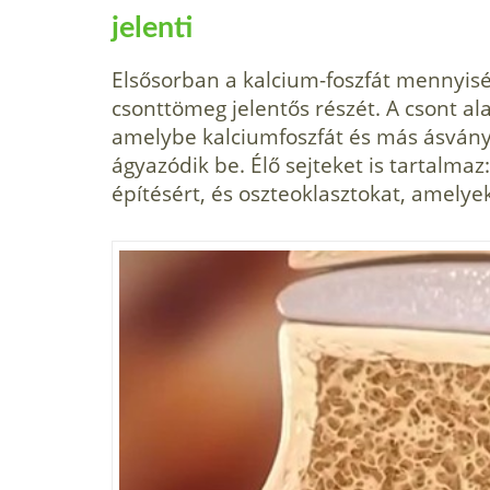
jelenti
Elsősorban a kalcium-foszfát mennyiség
csonttömeg jelentős részét. A csont ala
amelybe kalcium­foszfát és más ásván
ágyazódik be. Élő sejteket is tartalmaz
építésért, és oszteoklasztokat, amelyek