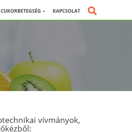
CUKORBETEGSÉG
KAPCSOLAT
otechnikai vívmányok,
sőkézből: