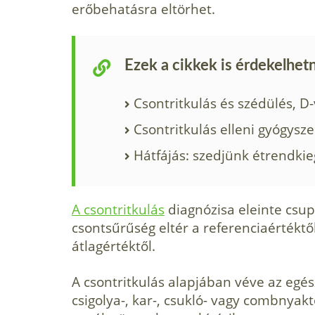
erőbehatásra eltörhet.
Ezek a cikkek is érdekelhet
Csontritkulás és szédülés, D
Csontritkulás elleni gyógysz
Hátfájás: szedjünk étrendkie
A csontritkulás
diagnózisa eleinte csup
csontsűrűség eltér a referenciaértéktől
átlagértéktől.
A csontritkulás alapjában véve az egés
csigolya-, kar-, csukló- vagy combnyakt