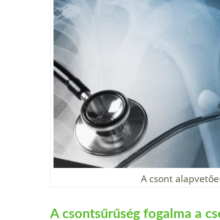
A csont alapvetően
A csontsűrűség fogalma a cs