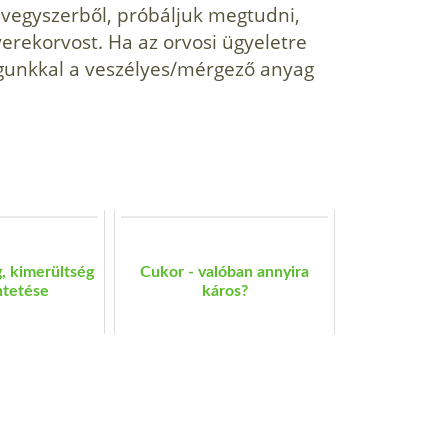
tt vegyszerből, próbáljuk megtudni,
yerekorvost. Ha az orvosi ügyeletre
gunkkal a veszélyes/mérgező anyag
, kimerültség
Cukor - valóban annyira
tetése
káros?