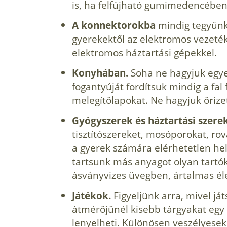
is, ha felfújható gumimedencében
A konnektorokba
mindig tegyünk 
gyerekektől az elektromos vezeték
elektromos háztartási gépekkel.
Konyhában.
Soha ne hagyjuk egye
fogantyúját fordítsuk mindig a fal 
melegítőlapokat. Ne hagyjuk őrizet
Gyógyszerek és háztartási szerek
tisztítószereket, mosóporokat, ro
a gyerek számára elérhetetlen hel
tartsunk más anyagot olyan tartók
ásványvizes üvegben, ártalmas éle
Játékok.
Figyeljünk arra, mivel já
átmérőjűnél kisebb tárgyakat egy
lenyelheti. Különösen veszélyesek