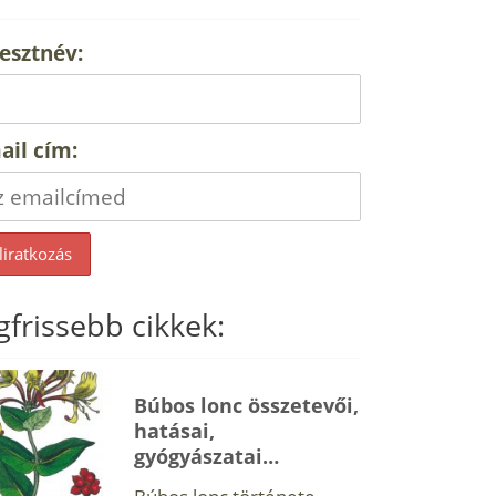
esztnév:
ail cím:
gfrissebb cikkek:
Búbos lonc összetevői,
hatásai,
gyógyászatai…