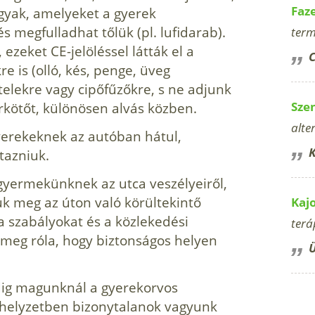
Faz
gyak, amelyeket a gyerek
s megfulladhat tőlük (pl. lufidarab).
term
ezeket CE-jelöléssel látták el a
C
e is (olló, kés, penge, üveg
elekre vagy cipőfűzőkre, s ne adjunk
rkötőt, különösen alvás közben.
Sze
alte
gyerekeknek az autóban hátul,
K
taz­niuk.
gyermekünknek az utca veszélyeiről,
uk meg az úton való körültekintő
Kaj
a szabályokat és a közlekedési
terá
n meg róla, hogy biztonságos helyen
Ü
ig magunknál a gyerekorvos
zhelyzetben bizonytalanok vagyunk