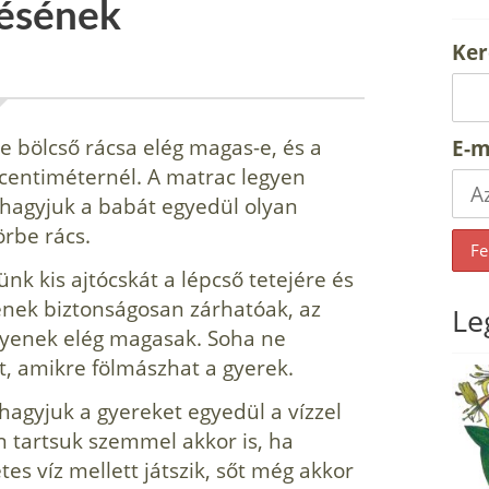
zésének
Ker
tve bölcső rácsa elég magas-e, és a
E-m
8 centiméternél. A matrac legyen
 hagyjuk a babát egyedül olyan
rbe rács.
jünk kis ajtócskát a lépcső tetejére és
yenek biztonságosan zárhatóak, az
Le
egyenek elég magasak. Soha ne
t, amikre fölmászhat a gyerek.
agyjuk a gyereket egyedül a vízzel
n tartsuk szemmel akkor is, ha
s víz mellett játszik, sőt még akkor