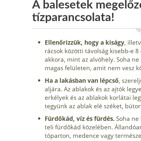
A balesetek megelő
tízparancsolata!
Ellenőrizzük, hogy a kiságy
, ille
rácsok közötti távolság kisebb-e 
akkora, mint az alvóhely. Soha ne
magas felületen, amit nem vesz kö
Ha a lakásban van lépcső
, szerel
aljára. Az ablakok és az ajtók leg
erkélyek és az ablakok korlátai l
tegyünk az ablak elé széket, bútor
Fürdőkád, víz és fürdés.
Soha ne h
teli fürdőkád közelében. Állandóa
tóparton, medence vagy természete