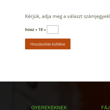
Kérjük, adja meg a választ számjegyek
húsz + 19 =
GYEREKEKNEK
FÁJ