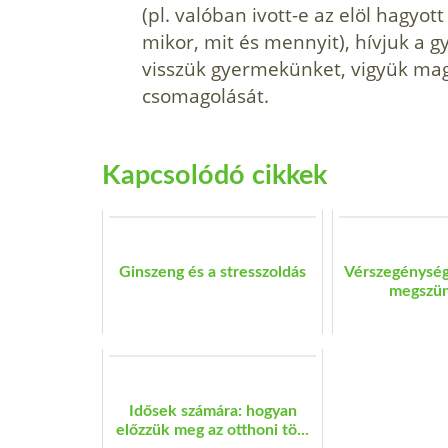
(pl. valóban ivott-e az elöl hagyo
mikor, mit és mennyit), hívjuk a g
visszük gyermekünket, vigyük ma
csomagolását.
Kapcsolódó cikkek
Ginszeng és a stresszoldás
Vérszegénység
megszün
Idősek számára: hogyan
előzzük meg az otthoni tö...