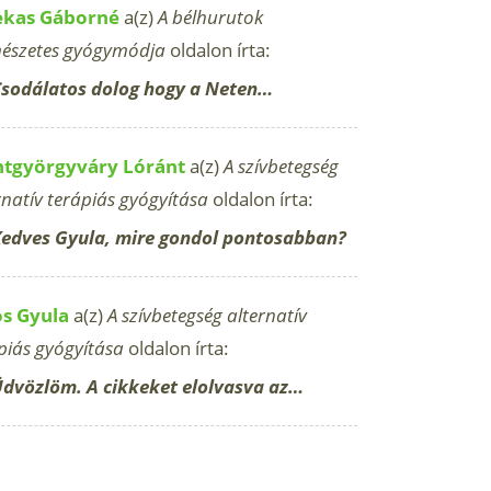
ekas Gáborné
a(z)
A bélhurutok
észetes gyógymódja
oldalon írta:
sodálatos dolog hogy a Neten…
ntgyörgyváry Lóránt
a(z)
A szívbetegség
rnatív terápiás gyógyítása
oldalon írta:
edves Gyula, mire gondol pontosabban?
os Gyula
a(z)
A szívbetegség alternatív
piás gyógyítása
oldalon írta:
dvözlöm. A cikkeket elolvasva az…