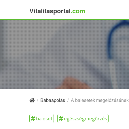
Vitalitasportal
.com
×
/
Babaápolás
/
A balesetek megelőzésének 
baleset
egészségmegőrzés