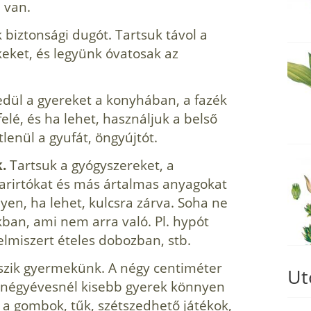
 van.
biztonsági dugót. Tartsuk távol a
eket, és legyünk óvatosak az
dül a gyereket a konyhában, a fazék
felé, és ha lehet, használjuk a belső
lenül a gyufát, öngyújtót.
.
Tartsuk a gyógyszereket, a
varirtókat és más ártalmas anyagokat
yen, ha lehet, kulcsra zárva. Soha ne
ban, ami nem arra való. Pl. hypót
lmiszert ételes dobozban, stb.
tszik gyermekünk. A négy centiméter
Ut
 négyévesnél kisebb gyerek könnyen
 a gombok, tűk, szétszedhető játékok,