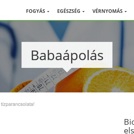
FOGYÁS
EGÉSZSÉG
VÉRNYOMÁS
Babaápolás
tízparancsolata!
Bi
el