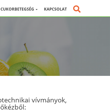
CUKORBETEGSÉG
KAPCSOLAT
otechnikai vívmányok,
sőkézből: