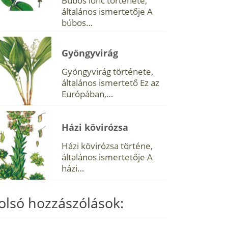
Búbos lonc története,
általános ismertetője A
búbos…
Gyöngyvirág
Gyöngyvirág története,
általános ismertető Ez az
Európában,…
Házi kövirózsa
Házi kövirózsa történe,
általános ismertetője A
házi…
olsó hozzászólások: