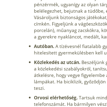
pénzérmék, ugyanígy az olyan tár
belélegezhet, bejutnak a tüdőbe, é
Vásároljunk biztonságos játékokat, 
címkén. Figyeljünk a vágóeszközökr
porcelán), műanyag zacskókra, köt
a gyerekre nyakláncot, medált, ka
Autóban.
A tízévesnél fiatalabb 
hitelesített gyermekülésben kell u
Közlekedés az utcán.
Beszéljünk 
a közlekedési szabályokról, taníts
átkelésre, hogy vegye figyelembe 
lámpákat. Ha biciklizik, győződjö
teszi.
Orvosi elérhetőség.
Tartsuk mind
telefonszámát. Ha bármilyen vés