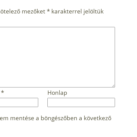
kötelező mezőket
*
karakterrel jelöltük
m
*
Honlap
mem mentése a böngészőben a következő