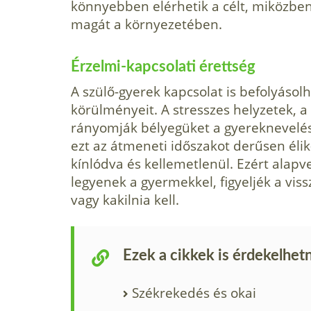
könnyebben elérhetik a célt, miközben
magát a környezetében.
Érzelmi-kapcsolati érettség
A szülő-gyerek kapcsolat is befolyásol
körülményeit. A stresszes helyzetek,
rányomják bélyegüket a gyereknevelésr
ezt az átmeneti időszakot derűsen élik
kínlódva és kellemetlenül. Ezért alapv
legyenek a gyermekkel, figyeljék a vissz
vagy kakilnia kell.
Ezek a cikkek is érdekelhet
Székrekedés és okai