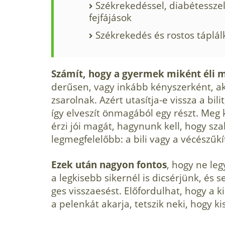
Székrekedéssel, diabétessze
fejfájások
Székrekedés és rostos táplál
Számít, hogy a gyermek miként éli m
derűsen, vagy inkább kényszerként, ak
zsarolnak. Azért utasítja-e vissza a bilit
így elveszít önmagából egy részt. Meg
érzi jói magát, hagynunk kell, hogy sz
legmegfelelőbb: a bili vagy a vécészűkí
Ezek után nagyon fontos
, hogy ne le
a legkisebb sikernél is dicsérjünk, és
ges visszaesést. Előfordulhat, hogy a 
a pelenkát akarja, tetszik neki, hogy k