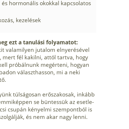
l és hormonális okokkal kapcsolatos
kozás, kezelések
eg ezt a tanulási folyamatot:
it valamilyen jutalom elnyerésével
, mert fél kakilni, attól tartva, hogy
 kell próbálnunk megérteni, hogyan
abadon választhasson, mi a neki
tő.
gyünk túlságosan erőszakosak, inkább
 semmiképpen se büntessük az esetle­
kicsi csupán kényelmi szempontból is
iszolgálják, és nem akar nagy lenni.