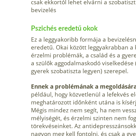
csak ekkortól lehet elvárni a szobatisz
bevizelés
Pszichés eredetű okok
Ez a leggyakoribb formája a bevizelés
eredetű. Okai között leggyakrabban a k
érzelmi problémák, a család és a gyer
a szülők aggodalmaskodó viselkedése 
gyerek szobatiszta legyen) szerepel.
Ennek a problémának a megoldásár
például, hogy közvetlenül a lefekvés elő
meghatározott időnként utána is kísérj
Mégis mindez nem segít, ha nem vessz
mélyiségét, és érzelmi szinten nem fog
törekvéseinket. Az antidepresszánsokk
nagyon meg kell fontol­ni, és csak a gy