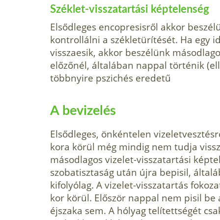
Széklet-visszatartási képtelenség
Elsődleges encopresisről akkor beszé
kontrollálni a székletürítését. Ha egy 
visszaesik, akkor beszélünk másodlago
előzőnél, általában nappal történik (el
többnyire pszichés eredetű
A bevizelés
Elsődleges, önkéntelen vizeletvesztés
kora körül még mindig nem tudja vissza
másodlagos vizelet-visszatartási képtel
szobatisztaság után újra bepisil, álta
kifolyólag. A vizelet-visszatartás foko
kor körül. Először nappal nem pisil be
éjszaka sem. A hólyag telítettségét csa