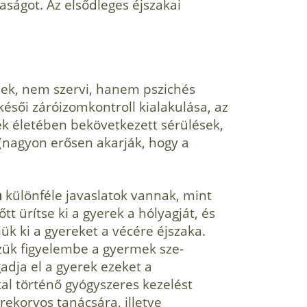
taságot. Az elsődleges éjszakai
nek, nem szervi, hanem pszichés
ésői záróizomkontroll kialakulása, az
ek életében bekövetkezett sérülések,
(nagyon erősen akarják, hogy a
a
különféle javaslatok vannak, mint
tt ürítse ki a gyerek a hólyagját, és
ük ki a gyereket a vécére éjszaka.
ük figyelembe a gyermek sze­
adja el a gyerek ezeket a
al történő gyógyszeres kezelést
erekorvos tanácsára, illetve