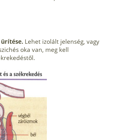
 ürítése.
Lehet izolált jelenség, vagy
szichés oka van, meg kell
ékrekedéstől.