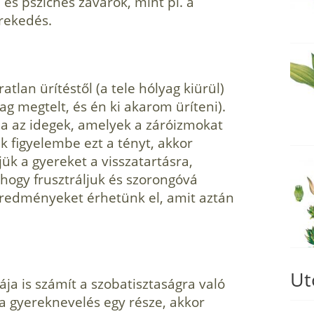
és pszichés zavarok, mint pl. a
krekedés.
tlan ürítéstől (a tele hólyag kiürül)
yag megtelt, és én ki akarom üríteni).
ha az idegek, amelyek a záróizmokat
k figyelembe ezt a tényt, akkor
ük a gyereket a visszatartásra,
hogy frusztráljuk és szorongóvá
eredményeket érhetünk el, amit aztán
Ut
ája is számít a szobatisztaságra való
a gyerekne­velés egy része, akkor