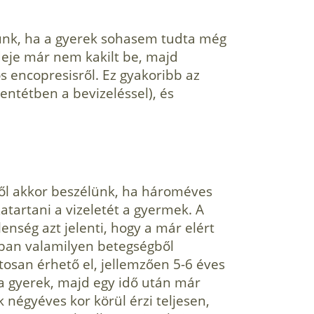
lünk, ha a gyerek sohasem tudta még
ideje már nem kakilt be, majd
s encopresisről. Ez gyakoribb az
lentétben a bevizeléssel), és
ről akkor beszélünk, ha hároméves
tartani a vizeletét a gyermek. A
enség azt jelenti, hogy a már elért
lában valamilyen betegségből
zatosan érhető el, jellemzően 5-6 éves
 a gyerek, majd egy idő után már
k négyéves kor körül érzi teljesen,