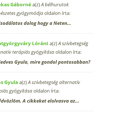
ekas Gáborné
a(z)
A bélhurutok
észetes gyógymódja
oldalon írta:
sodálatos dolog hogy a Neten…
ntgyörgyváry Lóránt
a(z)
A szívbetegség
rnatív terápiás gyógyítása
oldalon írta:
edves Gyula, mire gondol pontosabban?
os Gyula
a(z)
A szívbetegség alternatív
piás gyógyítása
oldalon írta:
dvözlöm. A cikkeket elolvasva az…