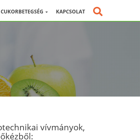
CUKORBETEGSÉG
KAPCSOLAT
otechnikai vívmányok,
sőkézből: