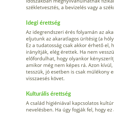
időszakban megnyilvánulhatnak fizikai 
székletvesztés, a bevizelés vagy a szé
Idegi érettség
Az idegrendszeri érés folyamán az akara
eljutunk az akaratlagos ürítésig (a hól
Ez a tudatosság csak akkor érhető el, 
irányítják, elég érettek. Ha nem vesszü
előfordulhat, hogy olyankor kényszerítj
amikor még nem képes rá. Azon kívül, 
tesszük, jó esetben is csak múlékony 
visszaesés követ.
Kulturális érettség
A család higiéniával kapcsolatos kultúr
nevelésben. Ha úgy fogják fel, hogy ez 