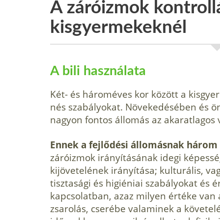
A záróizmok kontroll
kisgyermekeknél
A bili használata
Két- és hároméves kor között a kisgyer
nés szabályokat. Növekedésében és ö
nagyon fontos állomás az akaratlagos vi
Ennek a fejlődési állomásnak három
záróizmok irányításának idegi képessége
kijövetelének irányítása; kulturális, v
tisztasági és higiéniai szabályokat és 
kapcsolatban, azaz milyen értéke van a
zsarolás, cserébe valaminek a követelés