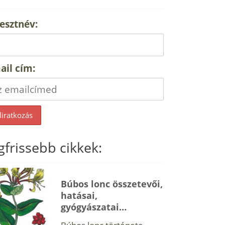
esztnév:
ail cím:
gfrissebb cikkek:
Búbos lonc összetevői,
hatásai,
gyógyászatai…