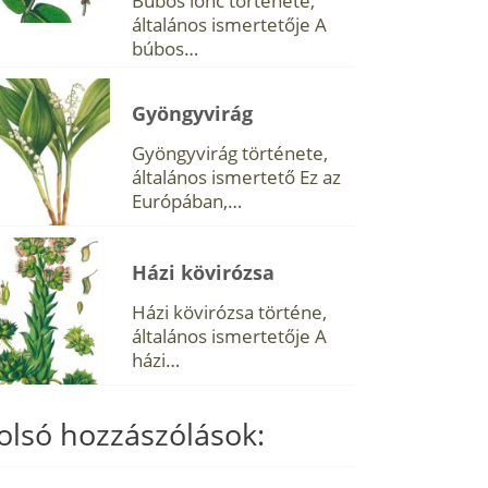
Búbos lonc története,
általános ismertetője A
búbos…
Gyöngyvirág
Gyöngyvirág története,
általános ismertető Ez az
Európában,…
Házi kövirózsa
Házi kövirózsa történe,
általános ismertetője A
házi…
olsó hozzászólások: