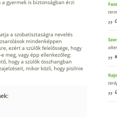
 a gyermek is biztonságban érzi
Faz
term
C
hatja a szobatisztaságra nevelés
Sze
 a zsarolások mindenképpen
e, ezért a szülők felelőssége, hogy
alte
-e meg, vagy épp ellenkezőleg:
K
ető, hogy a szülők össz­hangban
ajelzéseit, mikor közli, hogy pisilnie
Kaj
terá
Ü
nek: