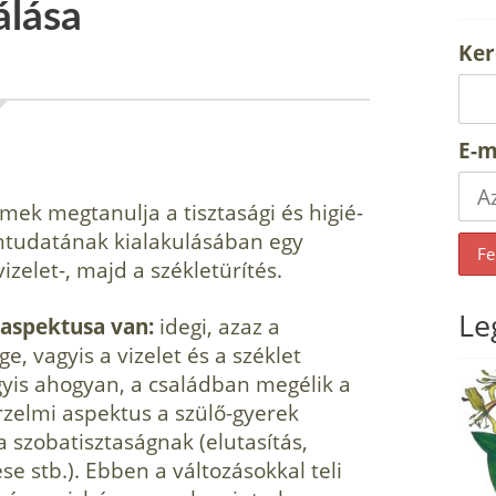
álása
Ker
E-m
mek megtanulja a tisztasági és higié­
ntudatának kialakulásában egy
zelet-, majd a székletürítés.
Le
 aspektusa van:
idegi, azaz a
, vagyis a vizelet és a széklet
agyis ahogyan, a családban megélik a
érzelmi aspektus a szülő-gyerek
 szobatisztaságnak (elutasítás,
e stb.). Ebben a változásokkal teli