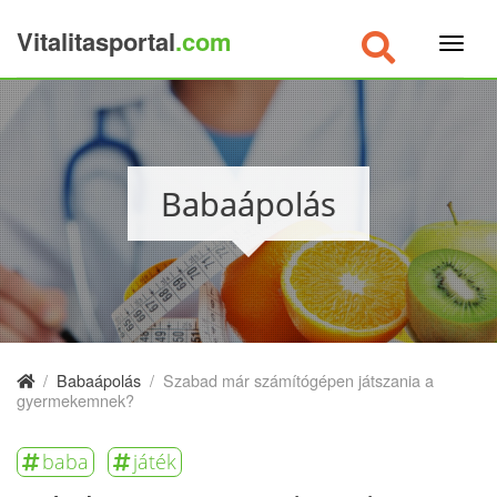
Vitalitasportal
.com
×
Babaápolás
/
Babaápolás
/
Szabad már számítógépen játszania a
gyermekemnek?
baba
játék