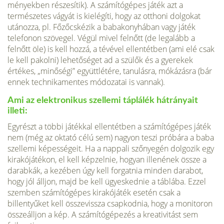
ményekben részesítik). A számítógépes játék azt a
természetes vágyát is kielégí­ti, hogy az otthoni dolgokat
utánozza, pl. Főzőcskézik a babakonyhában vagy játék
telefonon szövegel. Végül mivel fel­nőtt (de legalább a
felnőtt öle) is kell hozzá, a tévével ellentétben (ami elé csak
le kell pakolni) lehetőséget ad a szülők és a gyerekek
értékes, „minőségi” együtt­létére, tanulásra, mókázásra (bár
ennek technikamentes módozatai is vannak).
Ami az elektronikus szellemi táplá­lék hátrányait
illeti:
Egyrészt a többi já­tékkal ellentétben a számítógépes játék
nem (még az oktató célú sem) nagyon teszi próbára a baba
szellemi képessé­geit. Ha a nappali szőnyegén dolgozik egy
kirakójátékon, el kell képzelnie, hogyan illenének össze a
darabkák, a kezében úgy kell forgatnia minden darabot,
hogy jól álljon, majd be kell ügyeskednie a táb­lába. Ezzel
szemben számítógépes kira­kójáték esetén csak a
billentyűket kell összevissza csapkodnia, hogy a monito­ron
összeálljon a kép. A számítógépezés a kreativitást sem