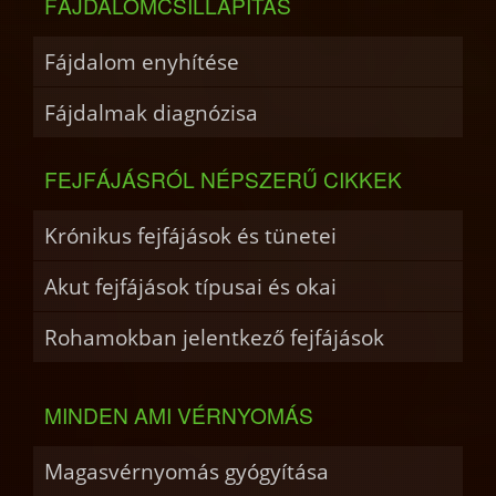
FÁJDALOMCSILLAPÍTÁS
Fájdalom enyhítése
Fájdalmak diagnózisa
FEJFÁJÁSRÓL NÉPSZERŰ CIKKEK
Krónikus fejfájások és tünetei
Akut fejfájások típusai és okai
Rohamokban jelentkező fejfájások
MINDEN AMI VÉRNYOMÁS
Magasvérnyomás gyógyítása