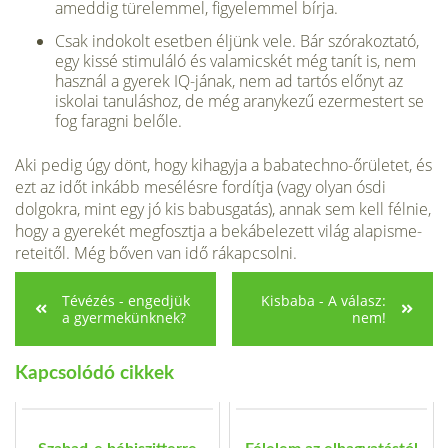
ameddig türelem­mel, figyelemmel bírja.
Csak indokolt esetben éljünk vele. Bár szórakoztató,
egy kissé stimuláló és va­lamicskét még tanít is, nem
használ a gyerek IQ-jának, nem ad tartós előnyt az
iskolai tanuláshoz, de még aranykezű ezermestert se
fog faragni belőle.
Aki pedig úgy dönt, hogy kihagyja a babatechno-őrületet, és
ezt az időt in­kább mesélésre fordítja (vagy olyan ósdi
dolgokra, mint egy jó kis babusgatás), annak sem kell félnie,
hogy a gyerekét megfosztja a bekábelezett világ alapisme­
reteitől. Még bőven van idő rákapcsolni.
Tévézés - engedjük
Kisbaba - A válasz:
a gyermekünknek?
nem!
Kapcsolódó cikkek