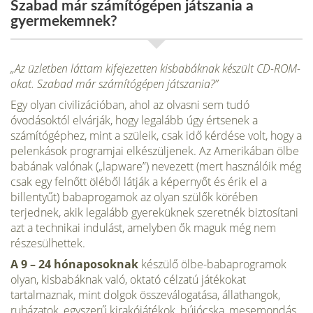
Szabad már számítógépen játszania a
gyermekemnek?
„Az üzletben láttam kifejezetten kisbabáknak készült CD-ROM-
okat. Szabad már számítógépen játszania?”
Egy olyan civilizációban, ahol az olvasni sem tudó
óvodásoktól elvárják, hogy leg­alább úgy értsenek a
számítógéphez, mint a szüleik, csak idő kérdése volt, hogy a
pelenkások programjai elkészüljenek. Az Amerikában ölbe
babának valónak („lapware”) nevezett (mert használóik még
csak egy felnőtt öléből látják a képernyőt és érik el a
billentyűt) babaprogamok az olyan szülők körében
terjednek, akik legalább gyereküknek szeretnék biztosí­tani
azt a technikai indulást, amelyben ők maguk még nem
részesülhettek.
A 9 – 24 hónaposoknak
készülő ölbe-babaprogramok
olyan, kisbabáknak való, oktató célzatú játékokat
tartalmaznak, mint dolgok összeválogatása, állathan­gok,
ruházatok, egyszerű kirakójátékok, bújócska, mesemondás.