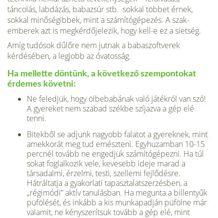
táncolás, labdázás, babazsúr stb. sokkal többet érnek,
sokkal minősé­gibbek, mint a számítógépezés. A szak­
emberek azt is megkérdőjelezik, hogy kell-e ez a sietség.
Amíg tudósok dűlőre nem jutnak a babaszoftverek
kérdésében, a leg­jobb az óvatosság.
Ha mellette döntünk, a következő szempontokat
érdemes követni:
Ne feledjük, hogy ölbebabának való játékról van szó!
A gyereket nem szabad székbe szíjazva a gép elé
tenni.
Bitekből se adjunk nagyobb falatot a gyereknek, mint
amekkorát meg tud emészteni. Egyhuzamban 10-15
percnél tovább ne engedjük számítógépezni. Ha túl
sokat foglalkozik vele, kevesebb ide­je marad a
társadalmi, érzelmi, testi, szel­lemi fejlődésre.
Hátráltatja a gyakorlati tapasztalatszerzésben, a
„régimódi” aktív tanulásban. Ha megunta a billentyűk
püfölését, és inkább a kis munkapadján püfölne már
valamit, ne kényszerítsük tovább a gép elé, mint