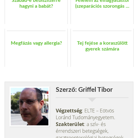
Szabad-e bébiszitterre
Félelem az elhagyatástól
hagyni a babát?
(szeparációs szorongás ...
Megfázás vagy allergia?
Tej fejése a koraszülött
gyerek számára
Szerző: Griffel Tibor
Végzettség
: ELTE – Eötvös
Loránd Tudományegyetem.
Szakterület
: a szív- és
érrendszeri betegségek,
gasztroenterológiai betegségek