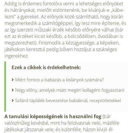
Addig is érdemes fontolóra venni a lehetséges előnyöket
és hátrányokat, mi­előtt eldöntenénk, be kívánjuk-e „kábe­
lezni” a gyereket. Az előnyök közé szá­mítható, hogy korán
megismerkedik a számítógéppel, így lesz mire építenie, és
az így szerzett műszaki érzék később előnyére válhat (bár
ezt az érzéket kicsit később, a bölcsődében, óvodában is
meg­szerezheti). Finomodik a kézügyessége, a képeken,
játékokon keresztül pedig bőven hozzájut a szükséges
ingerekhez.
Ezek a cikkek is érdekelhetnek:
Miért fontos a babázás a kislányok számára?
Négy előny, amelyek miatt megéri kollagént fogyasztani
Szilárd táplálék bevezetése babáknál, receptötletekkel
A tanulási képességének is használni fog
(bár
valószínűleg kevésbé, mint ha fel­olvasnak neki, másféle
játékokat játsza­nak vele, és különféle, házon kívüli él­