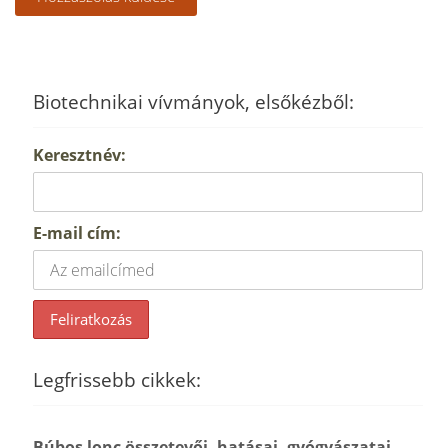
Biotechnikai vívmányok, elsőkézből:
Keresztnév:
E-mail cím:
Legfrissebb cikkek:
Búbos lonc összetevői, hatásai, gyógyászatai…