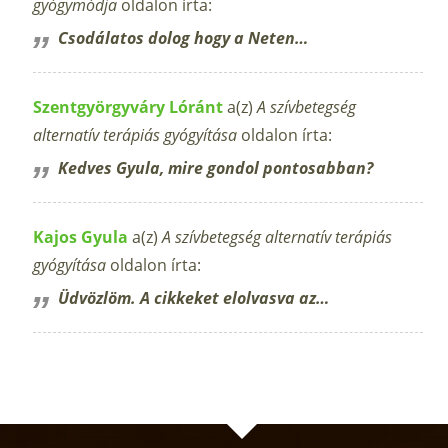
gyógymódja
oldalon írta:
Csodálatos dolog hogy a Neten…
Szentgyörgyváry Lóránt
a(z)
A szívbetegség
alternatív terápiás gyógyítása
oldalon írta:
Kedves Gyula, mire gondol pontosabban?
Kajos Gyula
a(z)
A szívbetegség alternatív terápiás
gyógyítása
oldalon írta:
Üdvözlöm. A cikkeket elolvasva az…