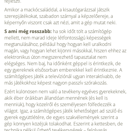
fejleszti.
Amikor a mackócsaláddal, a kisautógarázzsal ját­szik
szerepjátékokat, szabadon szárnyal a képzelőereje, a
képernyőn viszont csak azt nézi, amit a gép mutat neki.
S ami még rosszabb:
ha sok időt tölt a számító­gép
mellett, nem marad ideje létfontossá­gú képességek
megtanulásához, például hogy hogyan kell uralkodni
magán, vagy hogyan lehet kijönni másokkal, hiszen ehhez az
elektronikus úton megszerezhe­tő tapasztalat nem
elégséges. Nem baj, ha időnként géppel is érintkezik, de
egy gyereknek elsősorban emberekkel kell érintkeznie. A
számítógépes játék a te­levíziónál ugyan interaktívabb, de
más játékokhoz képest nagyon passzív szó­rakozás.
Ezért különösen nem való a te­vékeny egyéves gyerekeknek,
akik éber óráikban állandóan mennének (és kell is
menniük), hogy közelről és személye­sen fölfedezzék a
világot. Igaz, a számí­tógépes játék lehetőséget ad szülő és
gye­rek együttlétére, de egyes szakvélemé­nyek szerint a
gép könnyen közéjük to­lakodhat. Eszerint a kettesben, de
techni­ka nélkül űzhető tevékenységek – felol­vasás,