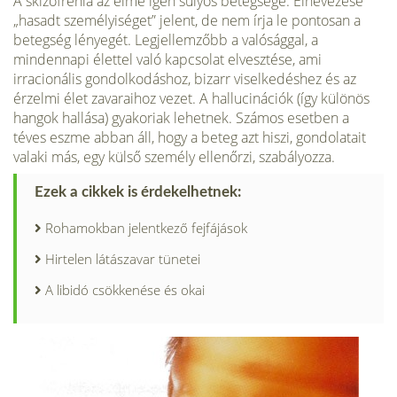
A skizofrénia az elme igen súlyos beteg­sége. Elnevezése
„hasadt személyiséget” jelent, de nem írja le pontosan a
betegség lényegét. Legjellemzőbb a valósággal, a
mindennapi élettel való kapcsolat elvesz­tése, ami
irracionális gondolkodáshoz, bi­zarr viselkedéshez és az
érzelmi élet zava­raihoz vezet. A hallucinációk (így különös
hangok hallása) gyakoriak lehetnek. Szá­mos esetben a
téves eszme abban áll, hogy a beteg azt hiszi, gondolatait
valaki más, egy külső személy ellenőrzi, szabályozza.
Ezek a cikkek is érdekelhetnek:
Rohamokban jelentkező fejfájások
Hirtelen látászavar tünetei
A libidó csökkenése és okai