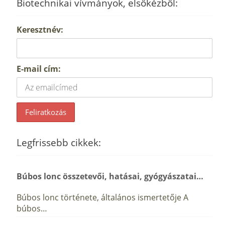
Biotechnikai vívmányok, elsőkézből:
Keresztnév:
E-mail cím:
Legfrissebb cikkek:
Búbos lonc összetevői, hatásai, gyógyászatai…
Búbos lonc története, általános ismertetője A
búbos…