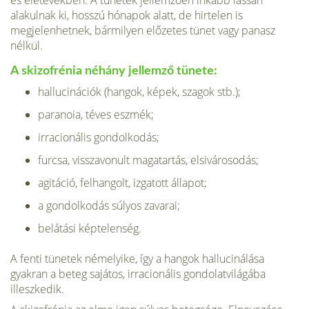
es életévekben. A tünetek jellemzően in­kább lassan
alakulnak ki, hosszú hóna­pok alatt, de hirtelen is
megjelenhetnek, bármilyen előzetes tünet vagy panasz
nélkül.
A skizofrénia néhány jellemző tünete:
hallucinációk (hangok, képek, szagok stb.);
paranoia, téves eszmék;
irracionális gondolkodás;
furcsa, visszavonult magatartás, elsivárosodás;
agitáció, felhangolt, izgatott állapot;
a gondolkodás súlyos zavarai;
belátási képtelenség.
A fenti tünetek némelyike, így a hangok hallucinálása
gyakran a beteg sajátos, irracionális gondolatvilágába
illeszkedik.