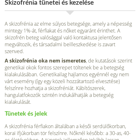
Skizofrénia tünetei és kezelése
A skizofrénia az elme súlyos betegsége, amely a népesség
mintegy 1%-át, férfiakat és nőket egy­aránt érinthet. A
skizofrén beteg valósággal való kontaktusa jelentősen
megváltozik, és társadal­mi beilleszkedése is zavart
szenved.
A skizofré­nia oka nem ismeretes
, de kutatások szerint
genetikai okok fontos szerepet töltenek be a beteg­ség
kialakulásában. Genetikailag hajlamos egyén­nél egy nem
várt esemény (így egy közeli hozzá­tartozó elvesztése)
felszínre hozhatja a skizofré­niát. Kábítószerek,
hangulatfokozók szintén indukálhatják a betegség
kialakulását.
Tünetek és jelek
A skizofrénia férfiakon általában a késői serdülőkorban,
korai ifjúkorban tör fel­színre. Nőknél később: a 30-as, 40-