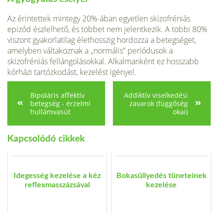
Az érintettek mintegy 20%-ában egyetlen skizofréniás
epizód észlelhető, és többet nem jelentkezik. A többi 80%
viszont gyakorlatilag élet­hosszig hordozza a betegséget,
amelyben váltakoznak a „normális” periódusok a
skizofréniás fellángolásokkal. Alkalman­ként ez hosszabb
kórházi tartózkodást, kezelést igényel.
Bipoláris affektív
Addiktív viselkedési
betegség - érzelmi
zavarok (függőség
hullámvasút
okai)
Kapcsolódó cikkek
Idegesség kezelése a kéz
Bokasüllyedés tüneteinek
reflexmasszázsával
kezelése