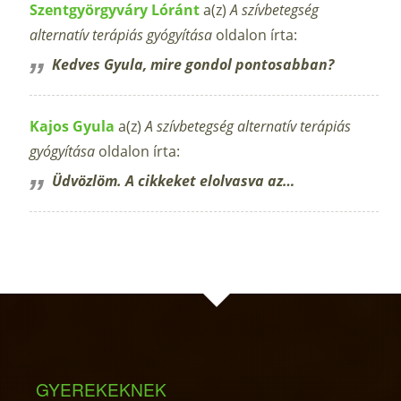
Szentgyörgyváry Lóránt
a(z)
A szívbetegség
alternatív terápiás gyógyítása
oldalon írta:
Kedves Gyula, mire gondol pontosabban?
Kajos Gyula
a(z)
A szívbetegség alternatív terápiás
gyógyítása
oldalon írta:
Üdvözlöm. A cikkeket elolvasva az…
GYEREKEKNEK