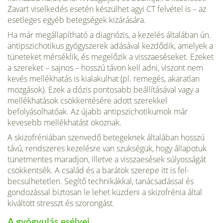
Zavart viselkedés esetén készülhet agyi CT felvétel is – az
esetleges egyéb be­tegségek kizárására.
Ha már megállapítható a diagnózis, a kezelés általában ún.
antipszichotikus gyógyszerek adásával kezdődik, amelyek a
tüneteket mérséklik, és megelőzik a visszaeséseket. Ezeket
a szereket – saj­nos – hosszú távon kell adni, viszont nem
kevés mellékhatás is kialakulhat (pl. reme­gés, akaratlan
mozgások). Ezek a dózis pontosabb beállításával vagy a
mellék­hatások csökkentésére adott szerekkel
befolyásolhatóak. Az újabb antipszichotikumok már
kevesebb mellékhatást okoznak.
A skizofréniában szenvedő betegeknek általában hosszú
távú, rendszeres kezelés­re van szükségük, hogy állapotuk
tünet­mentes maradjon, illetve a visszaesések sú­lyosságát
csökkentsék. A család és a barátok szerepe itt is fel­
becsülhetetlen. Segítő technikákkal, ta­nácsadással és
gondozással biztosan le le­het küzdeni a skizofrénia által
kiváltott stresszt és szorongást.
A gyógyulás esélyei