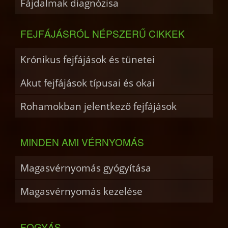
Fájdalmak diagnózisa
FEJFÁJÁSRÓL NÉPSZERŰ CIKKEK
Krónikus fejfájások és tünetei
Akut fejfájások típusai és okai
Rohamokban jelentkező fejfájások
MINDEN AMI VÉRNYOMÁS
Magasvérnyomás gyógyítása
Magasvérnyomás kezelése
FOGYÁS