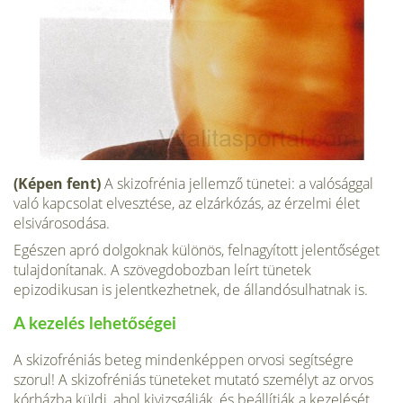
(Képen fent)
A skizofrénia jellemző tünetei: a valóság­gal
való kapcsolat elvesztése, az elzárkózás, az érzelmi élet
elsivárosodása.
Egészen apró dolgoknak különös, felna­gyított jelentőséget
tulajdonítanak. A szö­vegdobozban leírt tünetek
epizodikusan is jelentkezhetnek, de állandósulhatnak is.
A kezelés lehetőségei
A skizofréniás beteg mindenképpen orvo­si segítségre
szorul! A skizofréniás tüne­teket mutató személyt az orvos
kórházba küldi, ahol kivizsgálják, és beállítják a ke­zelését.