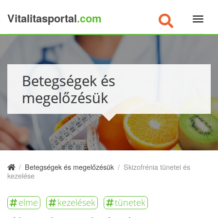
Vitalitasportal
.com
×
Betegségek és
megelőzésük
/
Betegségek és megelőzésük
/
Skizofrénia tünetei és
kezelése
elme
kezelések
tünetek