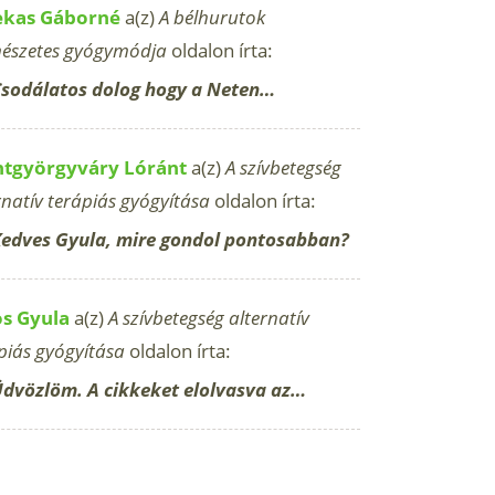
ekas Gáborné
a(z)
A bélhurutok
észetes gyógymódja
oldalon írta:
sodálatos dolog hogy a Neten…
ntgyörgyváry Lóránt
a(z)
A szívbetegség
rnatív terápiás gyógyítása
oldalon írta:
edves Gyula, mire gondol pontosabban?
os Gyula
a(z)
A szívbetegség alternatív
piás gyógyítása
oldalon írta:
dvözlöm. A cikkeket elolvasva az…