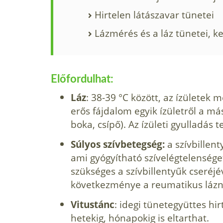
Hirtelen látászavar tünetei
Lázmérés és a láz tünetei, k
Előfordulhat:
Láz
: 38-39 °C között, az ízületek 
erős fájdalom egyik ízületről a más
boka, csípő). Az ízületi gyulladás t
Súlyos szívbetegség:
a szívbillent
ami gyógyítható szívelégtelensége
szükséges a szívbil­lentyűk cseréj
következménye a reumatikus lázn
Vitustánc
: idegi tünetegyüttes h
hetekig­, hónapokig is eltarthat.