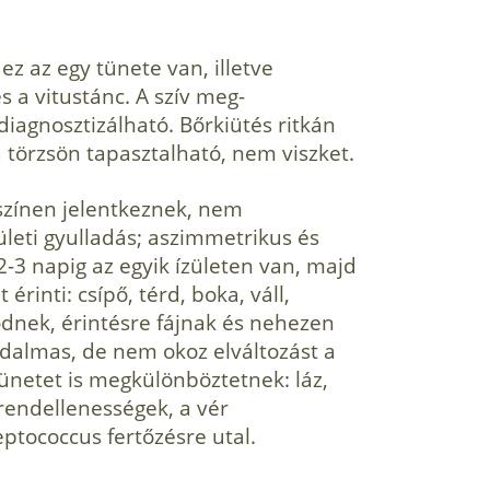
ez az egy tünete van, illetve
s a vitustánc. A szív meg­
 diagnosztizálható. Bőrkiütés ritkán
a törzsön tapasztalható, nem viszket.
l­színen jelentkeznek, nem
ületi gyulladás; aszimmetrikus és
-3 napig az egyik ízületen van, majd
érinti: csípő, térd, boka, váll,
ödnek, érintésre fájnak és nehezen
ájdalmas, de nem okoz elváltozást a
ünetet is megkülönböztetnek: láz,
rendellenességek, a vér
eptococcus fertőzésre utal.