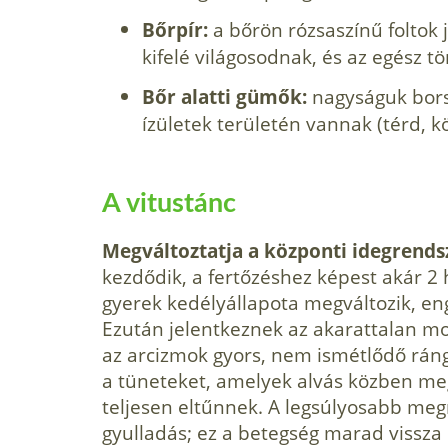
Bőrpír:
a bőrön rózsaszínű foltok
kifelé világosod­nak, és az egész t
Bőr alatti gümők:
nagyságuk bors
ízületek területén vannak (térd, kö
A vitustánc
Megváltoztatja a központi idegrend
kezdődik, a fertőzéshez képest akár 2 
gyerek kedélyállapota megváltozik, en
Ezután jelent­keznek az akarattalan mo
az arcizmok gyors, nem ismétlődő rángá
a tüneteket, amelyek alvás közben me
teljesen eltűnnek. A legsúlyosabb megn
gyulladás; ez a betegség marad vissza 