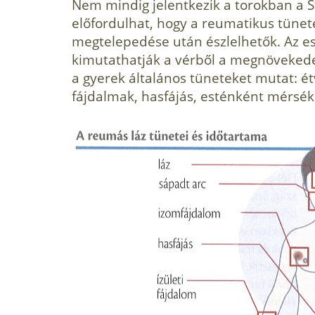
Nem mindig jelentkezik a torokban a S
előfordulhat, hogy a reumatikus tünete
megtelepedése után észlelhetők. Az e
kimutathatják a vérből a megnövekedet
a gyerek általános tüneteket mutat: é
fájdalmak, hasfájás, esténként mérséke