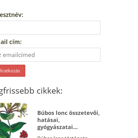
esztnév:
ail cím:
gfrissebb cikkek:
Búbos lonc összetevői,
hatásai,
gyógyászatai…