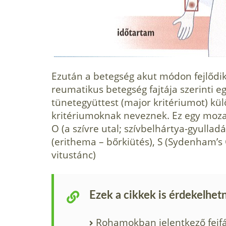
Ezután a betegség akut módon fejlődik 
reumatikus betegség fajtája szerinti eg
tünetegyüttest (major kritériumot) k
kritériumoknak neveznek. Ez egy mozaiks
O (a szívre utal; szívbelhártya-gyullad
(erithema – bőrki­ütés), S (Sydenham’s
vitustánc)
Ezek a cikkek is érdekelhet
Rohamokban jelentkező fejf