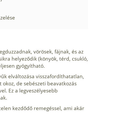
ezelése
meg­duzzadnak, vörösek, fájnak, és az
ikra helye­ződik (könyök, térd, csukló,
eljesen gyógyítható.
yűk elváltozása visszafordíthatatlan,
t okoz, de sebészeti beavatkozás
ével. Ez a legveszélyesebb
ak.
irtelen kezdődő remegéssel, ami akár