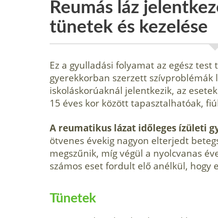
Reumás láz jelentke
tünetek és kezelése
Ez a gyulladási folyamat az egész test t
gyerekkorban szerzett szívproblémák 
iskoláskorúaknál jelentkezik, az esete
15 éves kor között tapasztalhatóak, fiú
A reumatikus lázat időleges ízületi gy
ötvenes évekig nagyon elterjedt betegs
megszűnik, míg végül a nyolcvanas év
számos eset fordult elő anélkül, hogy 
Tünetek