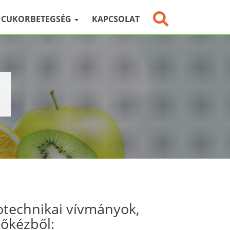
CUKORBETEGSÉG
KAPCSOLAT
otechnikai vívmányok,
sőkézből: