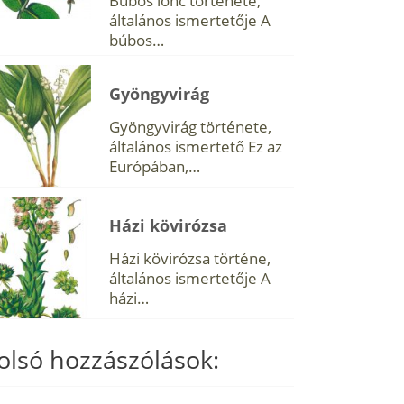
Búbos lonc története,
általános ismertetője A
búbos…
Gyöngyvirág
Gyöngyvirág története,
általános ismertető Ez az
Európában,…
Házi kövirózsa
Házi kövirózsa történe,
általános ismertetője A
házi…
olsó hozzászólások: