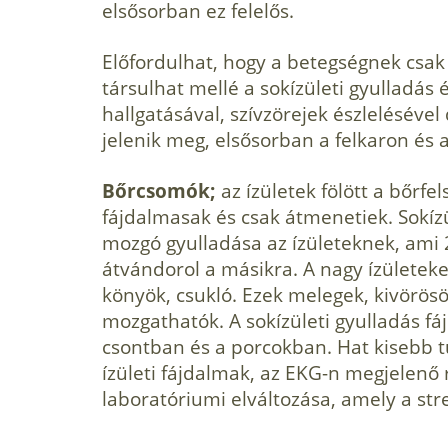
elsősorban ez felelős.
Előfordulhat, hogy a betegségnek csak 
társulhat mellé a sokízületi gyulladás é
hallgatásával, szívzörejek észlelésével
jelenik meg, elsősorban a felkaron és 
Bőrcsomók;
az ízületek fölött a bőrfe
fájdalmasak és csak átmenetiek. Sokíz
mozgó gyulladása az ízületeknek, ami 2
átvándorol a másikra. A nagy ízületeket 
könyök, csukló. Ezek melegek, kivörös
mozgatha­tók. A sokízületi gyulladás f
csontban és a porcokban. Hat kisebb t
ízületi fájdalmak, az EKG-n megjelenő 
laboratóriumi elvál­tozása, amely a str