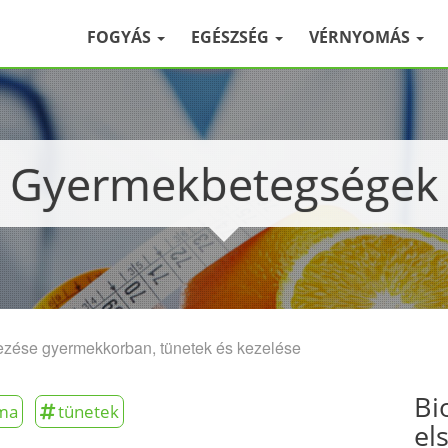
FOGYÁS
EGÉSZSÉG
VÉRNYOMÁS
Gyermekbetegségek
ezése gyermekkorban, tünetek és kezelése
Bi
ma
tünetek
el