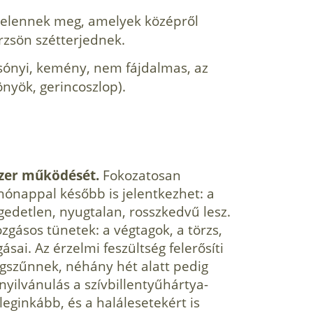
 jelennek meg, amelyek középről
örzsön szétterjednek.
ónyi, kemény, nem fájdalmas, az
nyök, ge­rincoszlop).
szer működését.
Fokozatosan
hónappal később is jelentkezhet: a
gedetlen, nyugtalan, rosszkedvű lesz.
zgásos tünetek: a végtagok, a törzs,
sai. Az érzelmi feszültség felerősíti
gszűnnek, néhány hét alatt pedig
yilvánulás a szívbillentyűhártya-
leginkább, és a halálesetekért is