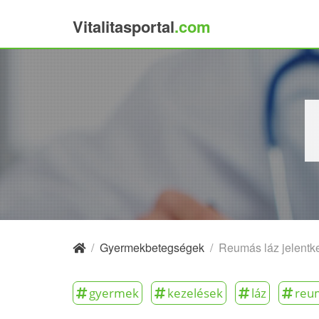
Vitalitasportal
.com
×
/
Gyermekbetegségek
/
Reumás láz jelentk
gyermek
kezelések
láz
reu