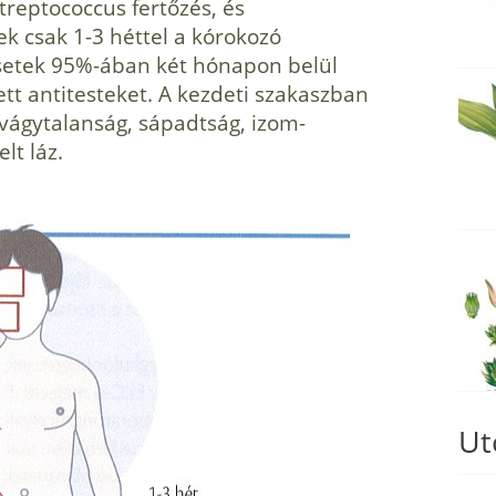
treptococcus fertőzés, és
k csak 1-3 héttel a kórokozó
setek 95%-ában két hónapon belül
t antitesteket. A kezdeti szakaszban
tvágytalanság, sápadtság, izom­
lt láz.
Ut