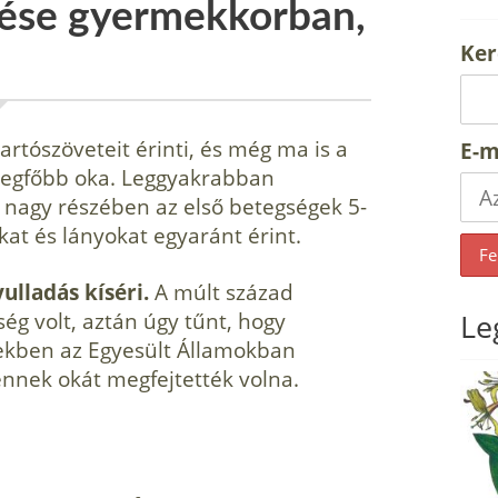
zése gyermekkorban,
Ker
artó­szöveteit érinti, és még ma is a
E-m
legfőbb oka. Leg­gyakrabban
k nagy részében az első betegségek 5-
kat és lányokat egyaránt érint.
ulladás kíséri.
A múlt század
ég volt, aztán úgy tűnt, hogy
Le
ekben az Egyesült Államokban
ennek okát megfejtették volna.