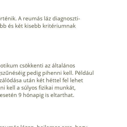
rténik. A reumás láz diagnoszti­
bb és két kisebb kritériumnak
otikum csökkenti az általá­nos
szűnéséig pedig pihenni kell. Például
ló­dása után két héttel fel lehet
i kell a súlyos fizikai munkát,
 esetén 9 hónapig is eltarthat.