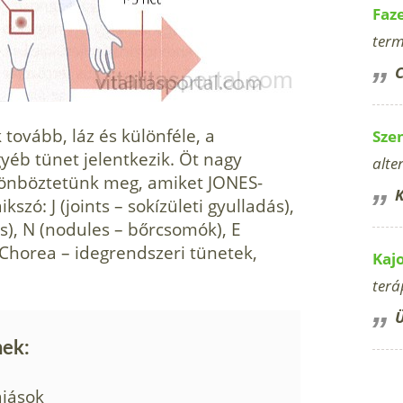
Faz
term
C
tovább, láz és különféle, a
Sze
yéb tünet je­lentkezik. Öt nagy
alte
ülönböztetünk meg, amiket JONES-
K
zó: J (joints – sokízületi gyulladás),
ás), N (nodules – bőrcsomók), E
 Chorea – idegrendszeri tünetek,
Kaj
terá
Ü
nek:
ájások