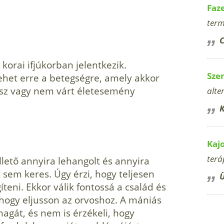
Faz
term
C
 korai ifjúkorban jelentkezik.
Sze
ehet erre a be­tegségre, amely akkor
essz vagy nem várt élet­esemény
alte
K
Kaj
terá
llető annyira lehangolt és annyira
 sem keres. Úgy érzi, hogy teljesen
Ü
íteni. Ekkor válik fontossá a család és
 hogy eljusson az orvoshoz. A mániás
 magát, és nem is érzékeli, hogy