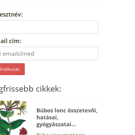
esztnév:
ail cím:
gfrissebb cikkek:
Búbos lonc összetevői,
hatásai,
gyógyászatai…