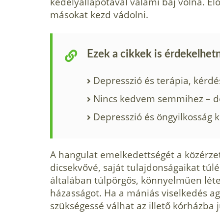
kedélyállapotával valami baj volna. Elő
másokat kezd vádolni.
Ezek a cikkek is érdekelhet
Depresszió és terápia, kérd
Nincs kedvem semmihez – d
Depresszió és öngyilkosság
A hangulat emelkedettségét a közérzet
dicsekvővé, sa­ját tulajdonságaikat túl
általában túlpörgős, könnyelműen léte
házasságot. Ha a mániás viselkedés ag
szükségessé válhat az illető kórházba j