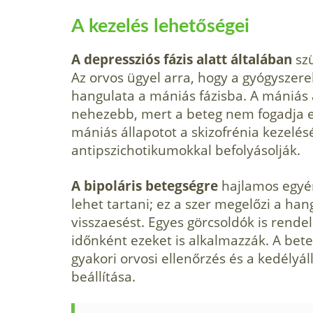
A kezelés lehetőségei
A depressziós fázis alatt általában
szü
Az orvos ügyel arra, hogy a gyógyszer
hangulata a mániás fá­zisba. A mániás
nehezebb, mert a beteg nem fogadja e
mániás állapotot a skizofrénia kezelés
antipszichotikumokkal befolyá­solják.
A bipoláris betegségre
hajlamos egyé­
lehet tartani; ez a szer megelőzi a han
visszaesést. Egyes görcsoldók is rendel
időnként ezeket is alkalmazzák. A bet
gyakori orvosi ellenőrzés és a kedély­
beállítása.