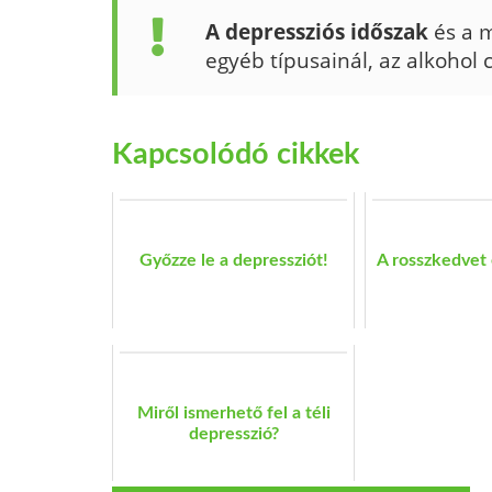
A depressziós időszak
és a m
egyéb típusainál, az alkohol 
Kapcsolódó cikkek
Győzze le a depressziót!
A rosszkedvet 
Miről ismerhető fel a téli
depresszió?