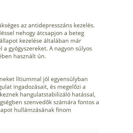
ksé­ges az antidepresszáns kezelés.
eléssel nehogy átcsapjon a beteg
 állapot kezelése általában már
l a gyógyszereket. A nagyon súlyos
ében hasz­nált ún.
neket lítiummal jól egyensúlyban
gulat in­gadozásait, és megelőzi a
keznek hangu­latstabilizáló hatással,
egségben szenvedők számára fon­tos a
állapot hullámzásának finom