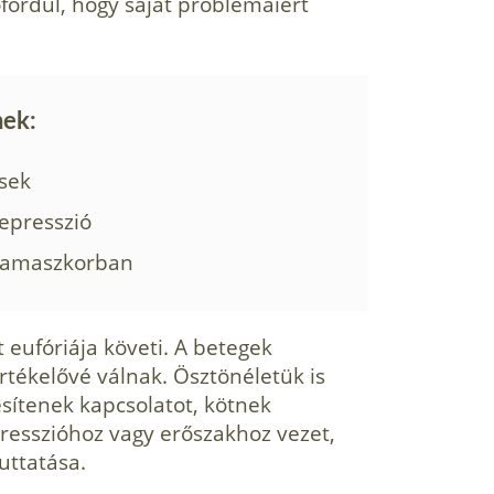
­fordul, hogy saját problémáiért
nek:
ések
epresszió
 kamaszkorban
 eufóriája követi. A betegek
értékelővé válnak. Ösztönéletük is
sítenek kapcsolatot, kötnek
resszióhoz vagy erőszakhoz vezet,
uttatása.