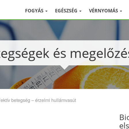
FOGYÁS
EGÉSZSÉG
VÉRNYOMÁS
etegségek és megelőz
ffektív betegség – érzelmi hullámvasút
Bi
el