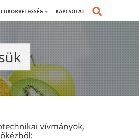
CUKORBETEGSÉG
KAPCSOLAT
ésük
otechnikai vívmányok,
sőkézből: