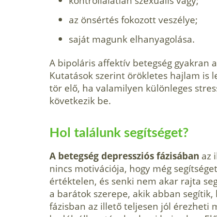
kontrollálatlan szexuális vágy;
az önsértés fokozott veszélye;
saját magunk elhanyagolása.
A bipoláris affektív betegség gyakran a
Kutatások szerint örökletes hajlam is l
tör elő, ha valami­lyen különleges str
következik be.
Hol találunk segítséget?
A betegség depressziós fázisában
az i
nincs moti­vációja, hogy még segítséget
értéktelen, és senki nem akar rajta seg
a barátok szerepe, akik abban segítik,
fázisban az illető teljesen jól érezheti