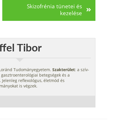
Skizofrénia tünetei és
kezelése
ffel Tibor
s Loránd Tudományegyetem.
Szakterület
: a szív-
 gasztroenterológiai betegségek és a
 Jelenleg reflexológus, életmód és
mányokat is végzek.