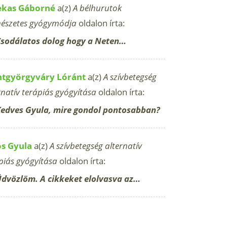
ekas Gáborné
a(z)
A bélhurutok
észetes gyógymódja
oldalon írta:
sodálatos dolog hogy a Neten…
ntgyörgyváry Lóránt
a(z)
A szívbetegség
rnatív terápiás gyógyítása
oldalon írta:
edves Gyula, mire gondol pontosabban?
os Gyula
a(z)
A szívbetegség alternatív
piás gyógyítása
oldalon írta:
dvözlöm. A cikkeket elolvasva az…