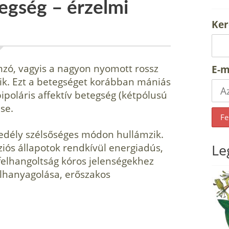
tegség – érzelmi
Ker
mzó, vagyis a nagyon nyomott rossz
E-m
zik. Ezt a betegséget korábban má­niás
polá­ris affektív betegség (kétpólusú
se.
 kedély szélsőséges módon hullám­zik.
iós ál­lapotok rendkívül energiadús,
Le
 felhangoltság kóros jelenségekhez
 elhanyagolása, erőszakos