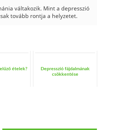
ánia válta­kozik. Mint a depresszió
csak tovább rontja a helyzetet.
elűző ételek?
Depresszió fájdalmának
csökkentése