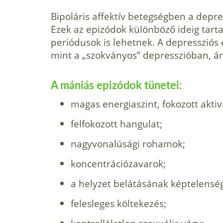
Bipoláris affektív betegségben a dep­r
Ezek az epizódok különböző ideig tart
periódusok is lehetnek. A depressziós
mint a „szokványos” depresszióban, ám
A mániás epizódok tünetei:
magas energiaszint, fokozott aktivi
felfokozott hangulat;
nagyvonalúsági rohamok;
koncentrációzavarok;
a helyzet belátásának képtelensé
felesleges költekezés;