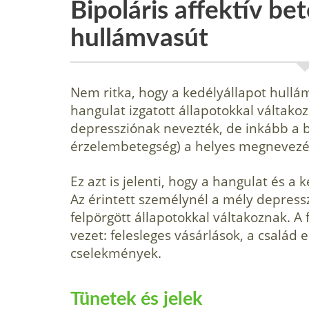
Bipoláris affektív be
hullámvasút
Nem ritka, hogy a kedélyállapot hullá
hangulat izgatott állapo­tokkal váltako
depressziónak nevezték, de inkább a bi
érzelembetegség) a helyes megnevezé
Ez azt is jelenti, hogy a hangulat és a
Az érintett személynél a mély depressz
felpörgött állapo­tokkal váltakoznak. A
vezet: felesleges vásárlások, a család
cselekmények.
Tünetek és jelek