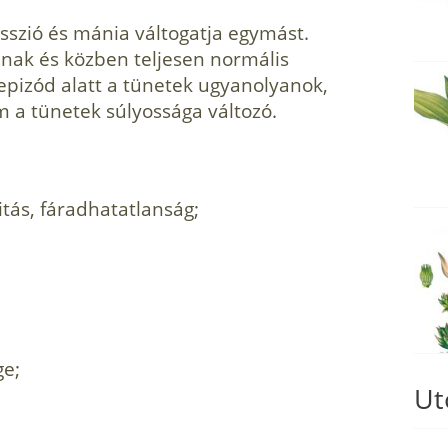
esszió és mánia váltogatja egymást.
anak és közben teljesen normális
 epizód alatt a tünetek ugyanolyanok,
 a tünetek súlyos­sága változó.
­tás, fáradhatatlanság;
ge;
Ut