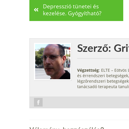
Depresszió tünetei és
kezelése. Gyógyítható?
Szerző: Gri
Végzettség
: ELTE – Eötvö
és érrendszeri betegségek,
légzőrendszeri betegségek.
tanácsadó terapeuta tanul