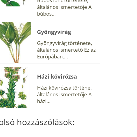
Búbos lonc története,
általános ismertetője A
búbos…
Gyöngyvirág
Gyöngyvirág története,
általános ismertető Ez az
Európában,…
Házi kövirózsa
Házi kövirózsa történe,
általános ismertetője A
házi…
olsó hozzászólások: