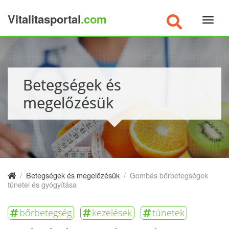
Vitalitasportal
.com
×
Betegségek és
megelőzésük
/
Betegségek és megelőzésük
/
Gombás bőrbetegségek
tünetei és gyógyítása
bőrbetegség
kezelések
tünetek