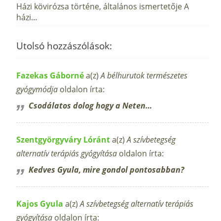
Házi kövirózsa történe, általános ismertetője A
házi…
Utolsó hozzászólások:
Fazekas Gáborné
a(z)
A bélhurutok természetes
gyógymódja
oldalon írta:
Csodálatos dolog hogy a Neten…
Szentgyörgyváry Lóránt
a(z)
A szívbetegség
alternatív terápiás gyógyítása
oldalon írta:
Kedves Gyula, mire gondol pontosabban?
Kajos Gyula
a(z)
A szívbetegség alternatív terápiás
gyógyítása
oldalon írta: