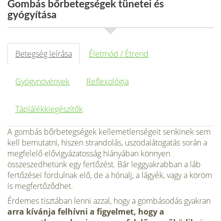
Gombás bőrbetegségek tünetei és
gyógyítása
Betegség leírása
Életmód / Étrend
Gyógynövények
Reflexológia
Táplálékkiegészítők
A gombás bőrbetegségek kellemetlenségeit senkinek sem
kell bemutatni, hiszen strandolás, uszodalátogatás során a
megfelelő elővigyázatosság hiányában könnyen
összeszedhetünk egy fertőzést. Bár leggyakrabban a láb
fertőzései fordulnak elő, de a hónalj, a lágyék, vagy a köröm
is megfertőződhet.
Érdemes tisztában lenni azzal, hogy a gombásodás gyakran
arra kívánja felhívni a figyelmet, hogy a