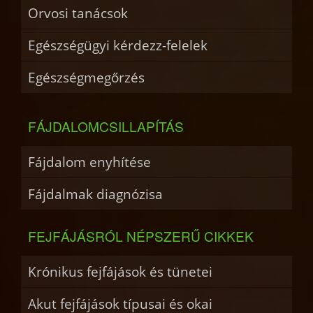
Orvosi tanácsok
Egészségügyi kérdezz-felelek
Egészségmegőrzés
FÁJDALOMCSILLAPÍTÁS
Fájdalom enyhítése
Fájdalmak diagnózisa
FEJFÁJÁSRÓL NÉPSZERŰ CIKKEK
Krónikus fejfájások és tünetei
Akut fejfájások típusai és okai