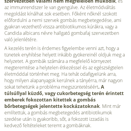
szervezetben valami nem megfelelően működik
, és
az immunrendszer le van gyengülve. Az életmódváltás
megoldást kínálhat sok esetben. Főként nőknél szokott
előfordulni a nemi szervek gombás megbetegedése, ami
gyakran vezethető vissza antibiotikumos kúrákra, vagy a
Candida albicans névre hallgató gombafaj szervezetben
való jelenlétére.
A kezelés terén is érdemes figyelembe venni azt, hogy a
tünetek enyhítése helyett inkább gyökereinél oldjuk meg a
helyzetet. A gombák számára a megfelelő környezet
megteremtése a helytelen étkezéssel és az egészségtelen
életmóddal történhet meg. Ha tehát odafigyelünk arra,
hogy milyen alapanyagok kerülnek a tányérra, már nagyon
sokat tehetünk a probléma megszüntetéséért
. A
túlsúllyal küzdő, vagy cukorbetegség terén érintett
emberek fokozottan kitettek a gombás
bőrbetegségek jelentette kockázatoknak
. Mint már
említettük, a gombás megbetegedés antibiotikumok
szedése után is gyakoribb, sőt, a fokozott izzadás is
kedvező feltételeket teremt a gombáknak.