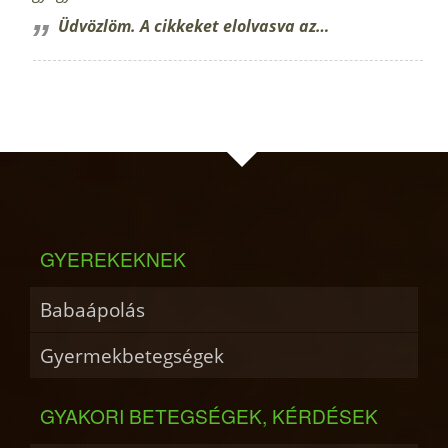
Üdvözlöm. A cikkeket elolvasva az…
GYEREKEKNEK
Babaápolás
Gyermekbetegségek
GYAKORI BETEGSÉGEK, KÉRDÉSEK