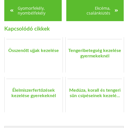
Gyomorfekély,
Ekcéma,
nyombélfekély
csalánkiütés
Kapcsolódó cikkek
Összenőtt ujjak kezelése
Tengeribetegség kezelése
gyermekeknél
Élelmiszerfertőzések
Medúza, korall és tengeri
kezelése gyerekeknél
sün csípéseinek kezelé...