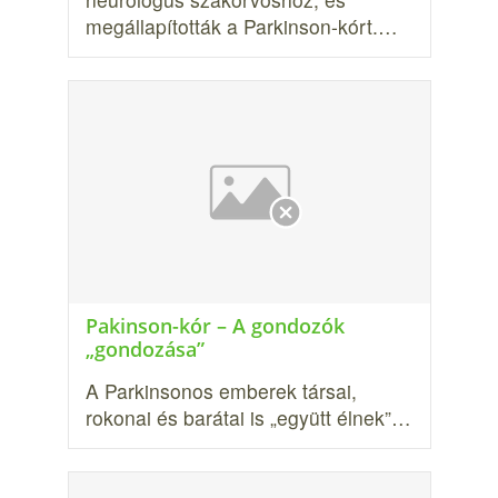
megállapították a Parkinson-kórt.…
Pakinson-kór – A gondozók
„gondozása”
A Parkinsonos emberek társai,
rokonai és barátai is „együtt élnek”…