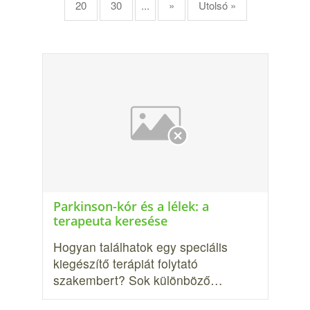
20
30
...
»
Utolsó »
Parkinson-kór és a lélek: a
terapeuta keresése
Hogyan találhatok egy speciális
kiegészítő terápiát folytató
szakembert? Sok különböző…