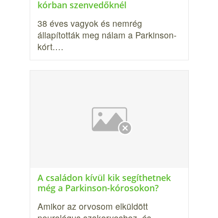
kórban szenvedőknél
38 éves vagyok és nemrég
állapították meg ná­lam a Parkinson-
kórt.…
A családon kívül kik segíthetnek
még a Parkinson-kórosokon?
Amikor az orvosom elküldött
neurológus szakor­voshoz, és