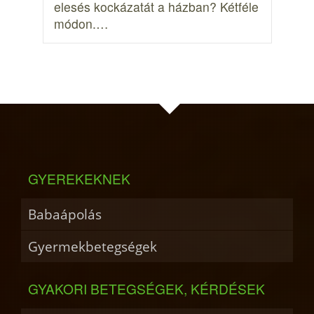
elesés kockázatát a házban? Kétféle
módon.…
GYEREKEKNEK
Babaápolás
Gyermekbetegségek
GYAKORI BETEGSÉGEK, KÉRDÉSEK