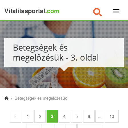
Vitalitasportal
.com
×
Betegségek és
megelőzésük - 3. oldal
/
Betegségek és megelőzésük
3
«
1
2
4
5
6
...
10