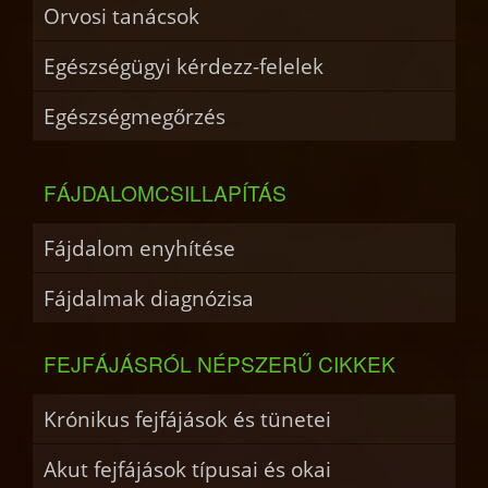
Orvosi tanácsok
Egészségügyi kérdezz-felelek
Egészségmegőrzés
FÁJDALOMCSILLAPÍTÁS
Fájdalom enyhítése
Fájdalmak diagnózisa
FEJFÁJÁSRÓL NÉPSZERŰ CIKKEK
Krónikus fejfájások és tünetei
Akut fejfájások típusai és okai