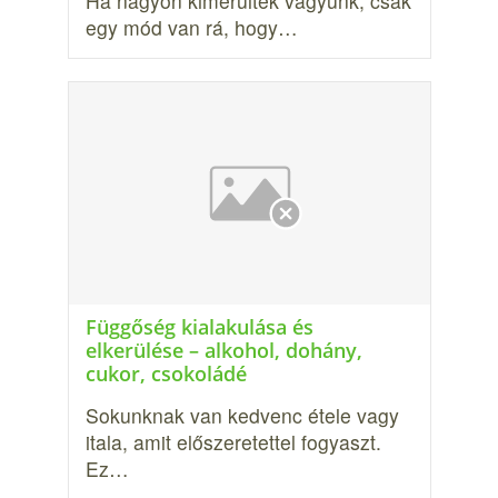
Ha nagyon kimerültek vagyunk, csak
egy mód van rá, hogy…
Függőség kialakulása és
elkerülése – alkohol, dohány,
cukor, csokoládé
Sokunknak van kedvenc étele vagy
itala, amit előszeretettel fogyaszt.
Ez…