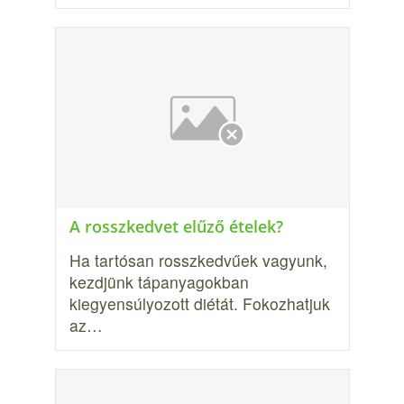
A rosszkedvet elűző ételek?
Ha tartósan rosszkedvűek va­gyunk,
kezdjünk tápanyagokban
kiegyensúlyozott diétát. Fokozhatjuk
az…