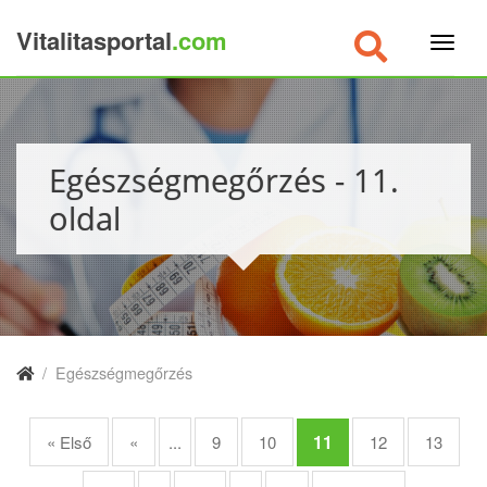
Vitalitasportal
.com
×
Egészségmegőrzés - 11.
oldal
/
Egészségmegőrzés
11
« Első
«
...
9
10
12
13