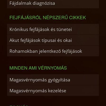
Fájdalmak diagnózisa
FEJFÁJÁSRÓL NÉPSZERŰ CIKKEK
Krónikus fejfájások és tünetei
Akut fejfájások típusai és okai
Rohamokban jelentkező fejfájások
MINDEN AMI VÉRNYOMÁS
Magasvérnyomás gyógyítása
Magasvérnyomás kezelése