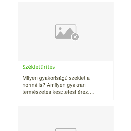
Székletürítés
Milyen gyakoriságú széklet a
normális? Amilyen gyakran
természetes késztetést érez.…