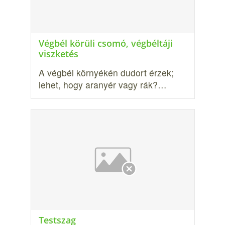
Végbél körüli csomó, végbéltáji
viszketés
A végbél környékén dudort érzek;
lehet, hogy aranyér vagy rák?…
Testszag