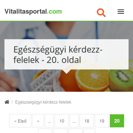
Vitalitasportal
.com
×
Egészségügyi kérdezz-
felelek - 20. oldal
/
Egészségügyi kérdezz-felelek
20
« Első
«
...
10
...
18
19