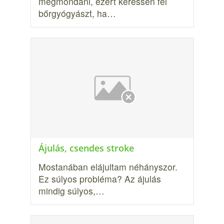
megmondani, ezért keressen fel
bőrgyógyászt, ha…
Ájulás, csendes stroke
Mostanában elájultam néhányszor.
Ez súlyos probléma? Az ájulás
mindig súlyos,…