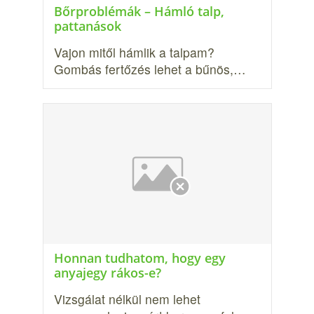
Bőrproblémák – Hámló talp,
pattanások
Vajon mitől hámlik a talpam?
Gombás fertőzés lehet a bűnös,…
Honnan tudhatom, hogy egy
anyajegy rákos-e?
Vizsgálat nélkül nem lehet