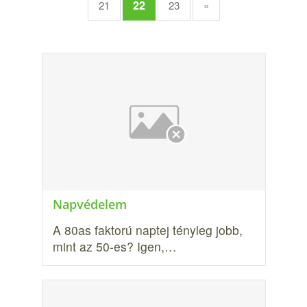
22
21
23
»
Napvédelem
A 80as faktorú naptej tényleg jobb,
mint az 50-es? Igen,…