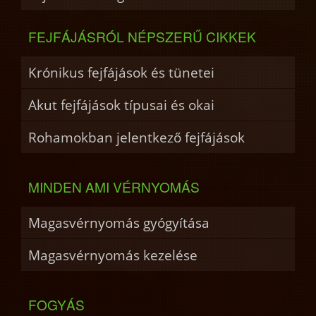
FEJFÁJÁSRÓL NÉPSZERŰ CIKKEK
Krónikus fejfájások és tünetei
Akut fejfájások típusai és okai
Rohamokban jelentkező fejfájások
MINDEN AMI VÉRNYOMÁS
Magasvérnyomás gyógyítása
Magasvérnyomás kezelése
FOGYÁS