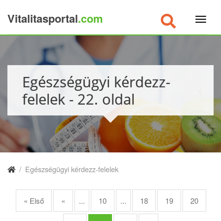
Vitalitasportal
.com
×
Egészségügyi kérdezz-
felelek - 22. oldal
/
Egészségügyi kérdezz-felelek
« Első
«
...
10
...
18
19
20