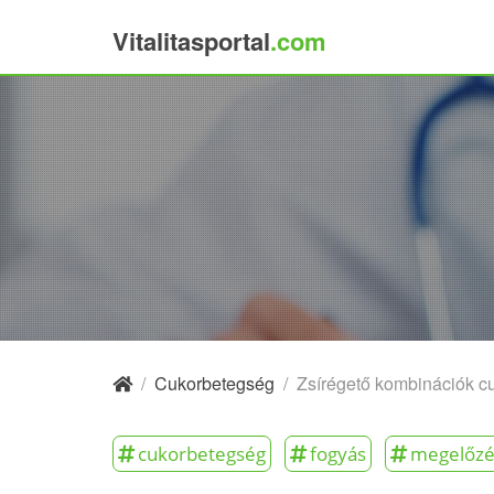
Vitalitasportal
.com
×
/
Cukorbetegség
/
Zsírégető kombinációk c
cukorbetegség
fogyás
megelőzé