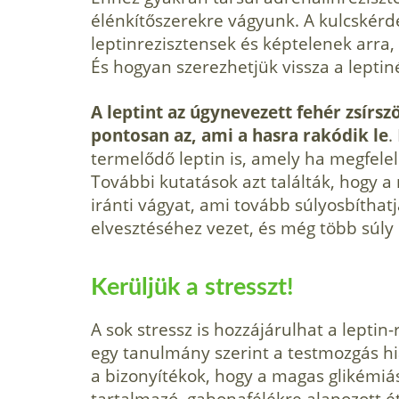
élénkítőszerekre vágyunk. A kulcskérdé
leptinrezisztensek és képtelenek arra
És hogyan szerezhetjük vissza a lepti
A leptint az úgynevezett fehér zsírszöv
pontosan az, ami a hasra rakódik le
.
termelődő leptin is, amely ha megfele
További kutatások azt találták, hogy a 
iránti vágyat, ami tovább súlyosbíthat
elvesztéséhez vezet, és még több súly 
Kerüljük a stresszt!
A sok stressz is hozzájárulhat a lepti
egy tanulmány szerint a testmozgás hi
a bizonyítékok, hogy a magas glikémiá
tartalmazó, gabonafélékre alapozott ét