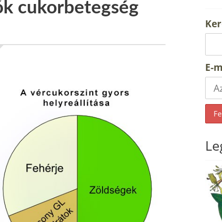
ók cukorbetegség
Ker
E-m
Le