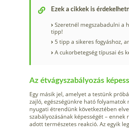
Ezek a cikkek is érdekelhet
Szeretnél megszabadulni a ha
tipp!
5 tipp a sikeres fogyáshoz, a
A cukorbetegség típusai és k
Az étvágyszabályozás képess
Egy másik jel, amelyet a testünk prób
zajló, egészségünkre ható folyamatok
nyugati étrendünk következtében elve
szabályozásának képességét – ennek r
adott természetes reakció. Az egyik le