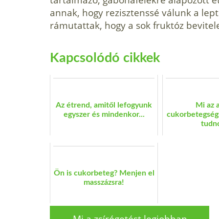
annak, hogy rezisztenssé válunk a lepti
rámutattak, hogy a sok fruktóz bevitele
Kapcsolódó cikkek
Az étrend, amitől lefogyunk
Mi az 
egyszer és mindenkor...
cukorbetegségr
tudno
Ön is cukorbeteg? Menjen el
masszázsra!
Mi a zsírégetést legjobban