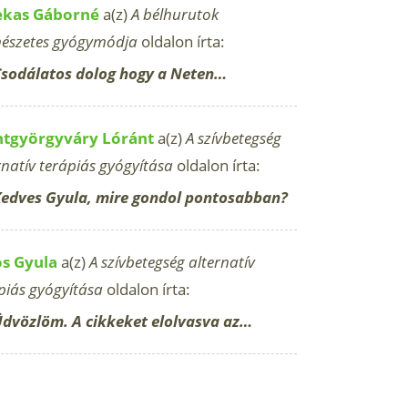
ekas Gáborné
a(z)
A bélhurutok
észetes gyógymódja
oldalon írta:
sodálatos dolog hogy a Neten…
ntgyörgyváry Lóránt
a(z)
A szívbetegség
rnatív terápiás gyógyítása
oldalon írta:
edves Gyula, mire gondol pontosabban?
os Gyula
a(z)
A szívbetegség alternatív
piás gyógyítása
oldalon írta:
dvözlöm. A cikkeket elolvasva az…