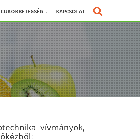
CUKORBETEGSÉG
KAPCSOLAT
otechnikai vívmányok,
sőkézből: