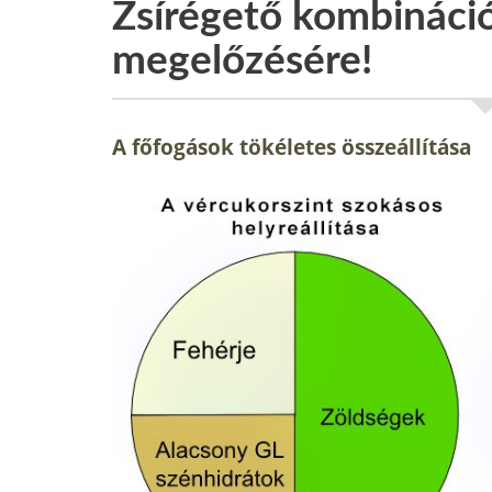
Zsírégető kombináci
megelőzésére!
A főfogások tökéletes összeállítása