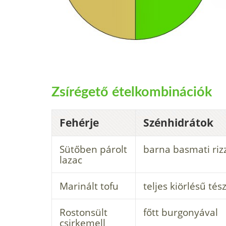
Zsírégető ételkombinációk
Fehérje
Szénhidrátok
Sütőben párolt
barna basmati riz
lazac
Marinált tofu
teljes kiörlésű tés
Rostonsült
főtt burgonyával
csirkemell