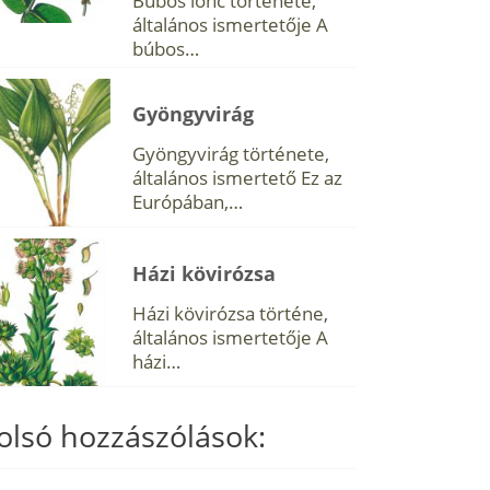
Búbos lonc története,
általános ismertetője A
búbos…
Gyöngyvirág
Gyöngyvirág története,
általános ismertető Ez az
Európában,…
Házi kövirózsa
Házi kövirózsa történe,
általános ismertetője A
házi…
olsó hozzászólások: