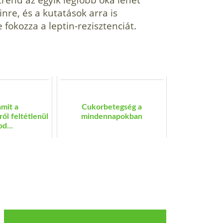
nre, és a kutatások arra is
 fokozza a leptin-rezisztenciát.
amit a
Cukorbetegség a
ől feltétlenül
mindennapokban
d...