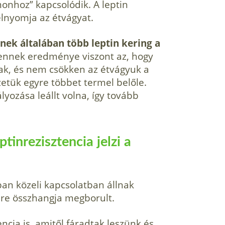
onhoz” kapcsolódik. A leptin
elnyomja az étvágyat.
ek általában több leptin kering a
 ennek eredménye viszont az, hogy
nak, és nem csökken az étvágyuk a
etük egyre többet termel belőle.
yozása leállt volna, így tovább
tinrezisztencia jelzi a
óban közeli kapcsolatban állnak
sere összhangja megborult.
ncia is, amitől fáradtak leszünk és