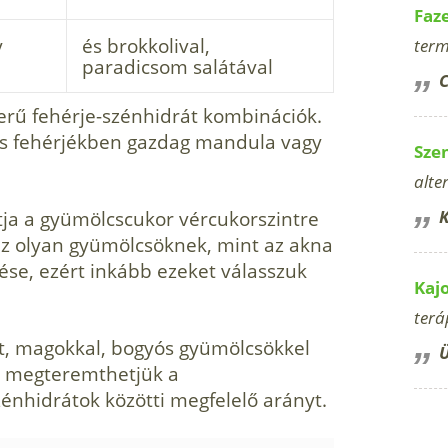
Faz
y
és brokkolival,
term
paradicsom salátával
C
zerű fehérje-szénhidrát kombinációk.
és fehérjékben gazdag mandula vagy
Sze
alte
tja a gyümölcscukor vércukorszintre
K
 az olyan gyümölcsöknek, mint az akna
lése, ezért inkább ezeket válasszuk
Kaj
terá
t, magokkal, bogyós gyümölcsökkel
Ü
zel megteremthetjük a
énhidrátok közötti megfelelő arányt.