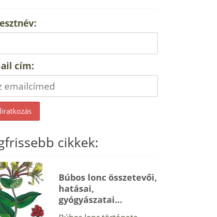
esztnév:
ail cím:
gfrissebb cikkek:
Búbos lonc összetevői,
hatásai,
gyógyászatai…