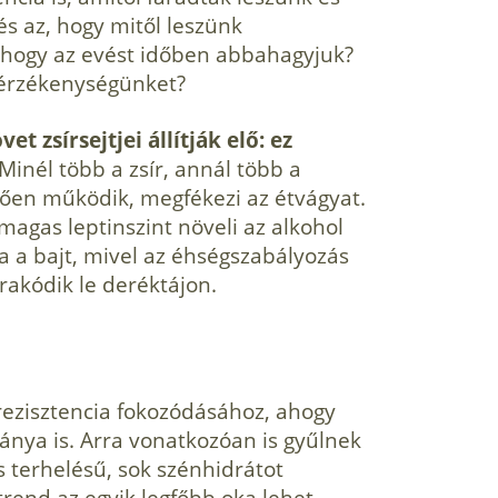
s az, hogy mitől leszünk
, hogy az evést időben abbahagyjuk?
nérzékenységünket?
et zsírsejtjei állítják elő: ez
 Minél több a zsír, annál több a
lően működik, megfékezi az étvágyat.
magas leptinszint növeli az alkohol
ja a bajt, mivel az éhségszabályozás
rakódik le deréktájon.
n-rezisztencia fokozódásához, ahogy
ánya is. Arra vonatkozóan is gyűlnek
s terhelésű, sok szénhidrátot
rend az egyik legfőbb oka lehet