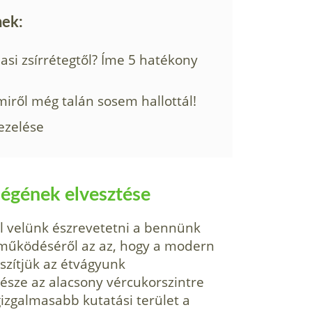
nek:
si zsírrétegtől? Íme 5 hatékony
miről még talán sosem hallottál!
ezelése
égének elvesztése
ál velünk észrevetetni a bennünk
 működéséről az az, hogy a modern
szítjük az étvágyunk
észe az alacsony vércukorszintre
gizgalmasabb kutatási terület a