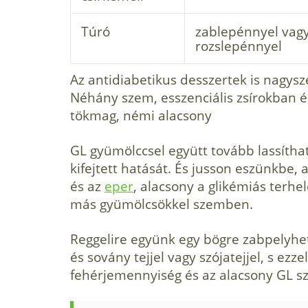
Túró
zablepénnyel vag
rozslepénnyel
Az antidiabetikus desszertek is nagys
Néhány szem, esszenciális zsírokban 
tökmag, némi alacsony
GL gyümölccsel együtt tovább lassítha
kifejtett hatását. És jusson eszünkbe,
és az
eper
, alacsony a glikémiás terhe
más gyümölcsökkel szemben.
Reggelire együnk egy bögre zabpelyhe
és sovány tejjel vagy szójatejjel, s ez
fehérjemennyiség és az alacsony GL sz