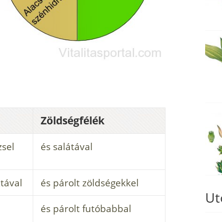
Zöldségfélék
zsel
és salátával
ztával
és párolt zöldségekkel
Ut
és párolt futóbabbal