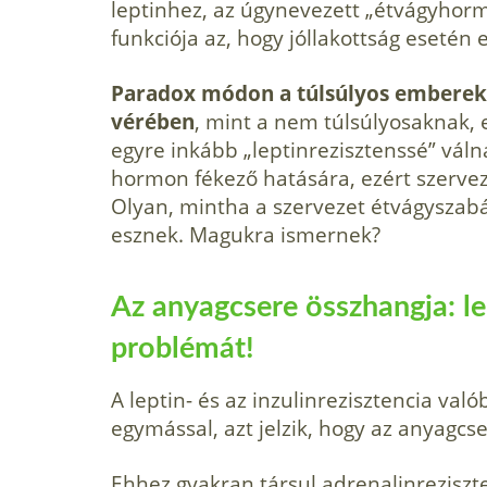
leptinhez, az úgynevezett „étvágyhorm
funkciója az, hogy jóllakottság esetén 
Paradox módon a túlsúlyos emberekn
vérében
, mint a nem túlsúlyosaknak,
egyre inkább „leptinrezisztenssé” vál
hormon fékező hatására, ezért szervez
Olyan, mintha a szervezet étvágyszabál
esznek. Magukra ismernek?
Az anyagcsere összhangja: lep
problémát!
A leptin- és az inzulinrezisztencia val
egymással, azt jelzik, hogy az anyagc
Ehhez gyakran társul adrenalinreziszte