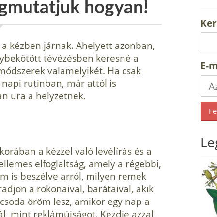
egmutatjuk hogyan!
Ker
z a kézben járnak. Ahelyett azonban,
gybekötött tévézésben keresné a
E-m
i módszerek valamelyikét. Ha csak
 napi rutinban, már attól is
an ura a helyzetnek.
Le
korában a kézzel való levél­írás és a
ellemes elfoglaltság, amely a régebbi,
 is beszélve arról, milyen re­mek
djon a rokonaival, barátaival, akik
icsoda öröm lesz, amikor egy nap a
l, mint reklámújságot. Kezdje azzal,