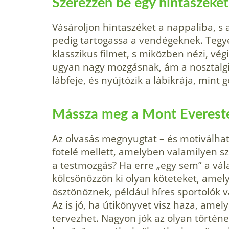
Szerezzen be egy hintaszéket
Vásároljon hintaszéket a nappaliba, s 
pedig tartogas­sa a vendégeknek. Teg
klasszikus filmet, s miközben nézi, vé
ugyan nagy mozgásnak, ám a nosztalgi
lábfeje, és nyújtózik a lábikrája, mint 
Mássza meg a Mont Everestet
Az olvasás megnyugtat – és motiválhat
fotelé mellett, amelyben valamilyen sz
a testmozgás? Ha erre „egy sem” a vál
kölcsönözzön ki olyan köteteket, amel
ösztönöznek, például híres sportolók 
Az is jó, ha útikönyvet visz haza, amel
tervezhet. Nagyon jók az olyan történ