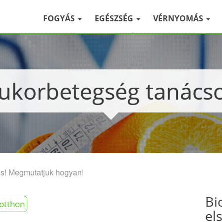
FOGYÁS
EGÉSZSÉG
VÉRNYOMÁS
Cukorbetegség tanács
is! Megmutatjuk hogyan!
Bi
otthon
el