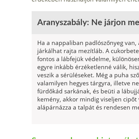
Aranyszabály: Ne járjon me
Ha a nappaliban padlószőnyeg van, 
járkálhat rajta mezítláb. A cukorbe
fontos a lábfejük védelme, különöse
egyre inkább érzéketlenné válik, hi
veszik a sérüléseket. Még a puha sző
valamilyen hegyes tárgyra, illetve n
fürdőkád sarkának, és beüti a lábujj
kemény, akkor mindig viseljen cipőt
alápárnázza a talpát és rendesen me