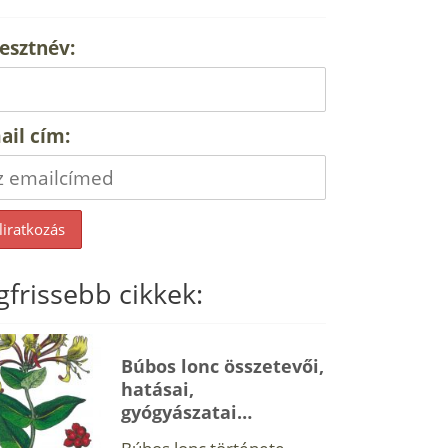
esztnév:
ail cím:
gfrissebb cikkek:
Búbos lonc összetevői,
hatásai,
gyógyászatai…