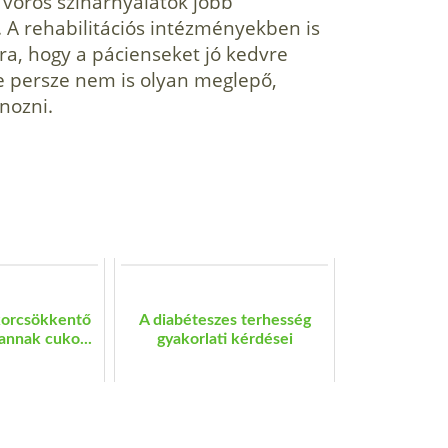
 vörös színárnyalatok jobb
A rehabilitációs intézményekben is
ra, hogy a pácienseket jó kedvre
 persze nem is olyan meglepő,
nozni.
korcsökkentő
A diabéteszes terhesség
annak cuko...
gyakorlati kérdései