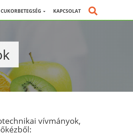
CUKORBETEGSÉG
KAPCSOLAT
ok
otechnikai vívmányok,
sőkézből: