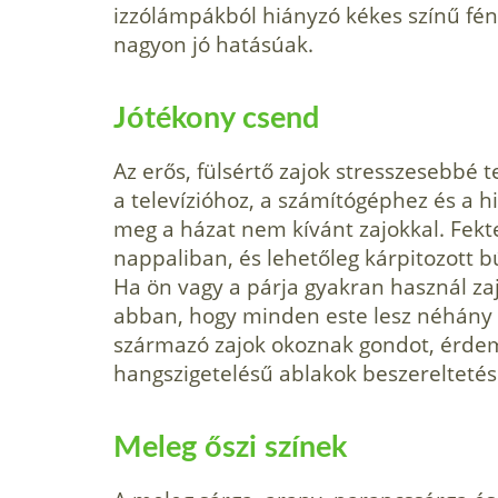
izzólámpákból hiányzó kékes színű fény
nagyon jó hatásúak.
Jótékony csend
Az erős, fülsértő zajok stresszesebbé t
a televízióhoz, a számítógéphez és a h
meg a házat nem kívánt zajokkal. Fekt
nappaliban, és lehetőleg kárpitozott b
Ha ön vagy a párja gyakran használ za
abban, hogy minden este lesz néhány 
származó zajok okoznak gondot, érde
hangszigetelésű ablakok beszereltetés
Meleg őszi színek