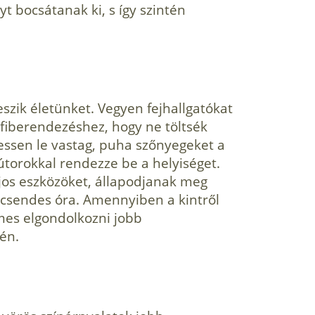
t bocsátanak ki, s így szintén
eszik életünket. Vegyen fejhallgatókat
ifiberendezéshez, hogy ne töltsék
essen le vastag, puha szőnyegeket a
útorokkal rendezze be a helyiséget.
jos eszközöket, állapodjanak meg
csendes óra. Amennyiben a kintről
mes elgondolkozni jobb
én.