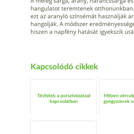
A meleg sárga, arany, narancssárga és
hangulatot teremtenek otthonunkban. 
ezt az aranyló színsémát használják ar
hangol­ják. A módszer eredményessége
hiszen a napfény hatását igyekszik utá
Kapcsolódó cikkek
Tévhitek a porszívózással
Milyen vércu
kapcsolatban
gyógyszerek v