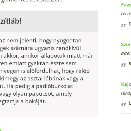
Faz
term
zítláb!
C
az nem jelenti, hogy nyugodtan
Sze
tegek számára ugyanis rendkívül
alte
n akkor, amikor állapotuk miatt már
szen emiatt gyakran észre sem
K
nyegen is előfordulhat, hogy rálép
ekimegy az asztal lábának vagy a
Kaj
át. Ha pedig a padlóburkolat
 vagy olyan papucsot, amely
terá
gtartja a bokáját.
Ü