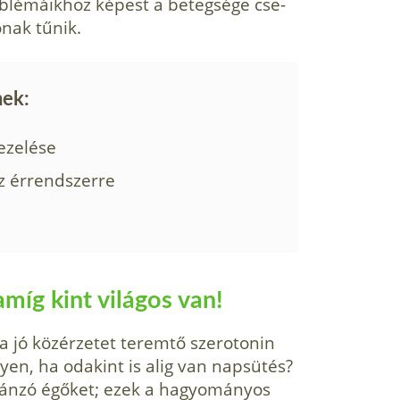
oblémáikhoz képest a betegsége cse­
nak tűnik.
nek:
ezelése
z érrendszerre
míg kint világos van!
a jó közérzetet teremtő szerotonin
en, ha odakint is alig van napsütés?
tánzó égőket; ezek a hagyományos