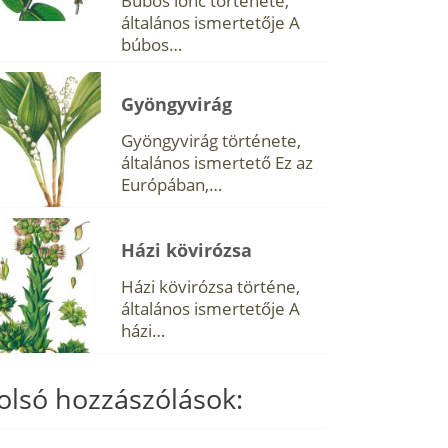
Búbos lonc története,
általános ismertetője A
búbos…
Gyöngyvirág
Gyöngyvirág története,
általános ismertető Ez az
Európában,…
Házi kövirózsa
Házi kövirózsa történe,
általános ismertetője A
házi…
olsó hozzászólások: