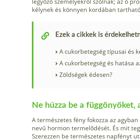
legyőző személyekről szólnak; az ő pr
kélynek és könnyen kordában tartható
Ezek a cikkek is érdekelhet
A cukorbetegség típusai és k
A cukorbetegség és hatása a
Zöldségek édesen?
Ne húzza be a függönyöket, a
A természetes fény fo­kozza az agyban 
nevű hormon termelődését. És mit tegy
Szerezzen be természetes nap­fényt u