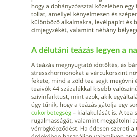
hogy a dohányzóasztal közelében egy f
tollat, amellyel kényelmesen és szépen
különböző alkal­makra, levélpapírt és 
címjegyzékét, valamint néhány bélyeg
A délutáni teázás legyen a na
A teázás megnyugtató idő­töltés, és bá
stresszhormonokat a vércukorszint növe
fekete, mind a zöld tea segít megóvni 
teaivók 44 százalékkal kisebb valószí
szívinfarktust, mint azok, akik egyált
úgy tűnik, hogy a teázás gátolja egy s
cukorbetegség
– kialakulását is. A tea
rugalmasságát, va­lamint meggátolni az
vérrögképződést. Ha édesen sze­reti a 
érdekében használjon valamilyen ener