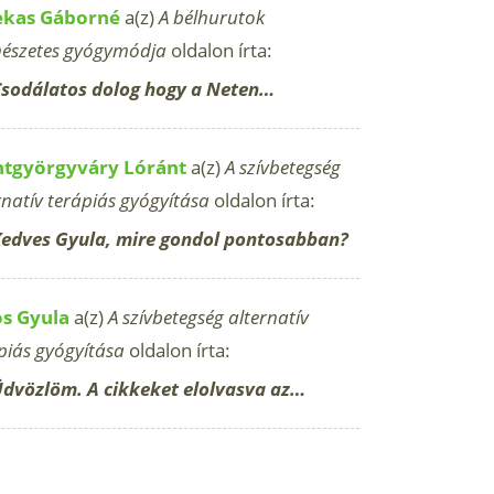
ekas Gáborné
a(z)
A bélhurutok
észetes gyógymódja
oldalon írta:
sodálatos dolog hogy a Neten…
ntgyörgyváry Lóránt
a(z)
A szívbetegség
rnatív terápiás gyógyítása
oldalon írta:
edves Gyula, mire gondol pontosabban?
os Gyula
a(z)
A szívbetegség alternatív
piás gyógyítása
oldalon írta:
dvözlöm. A cikkeket elolvasva az…