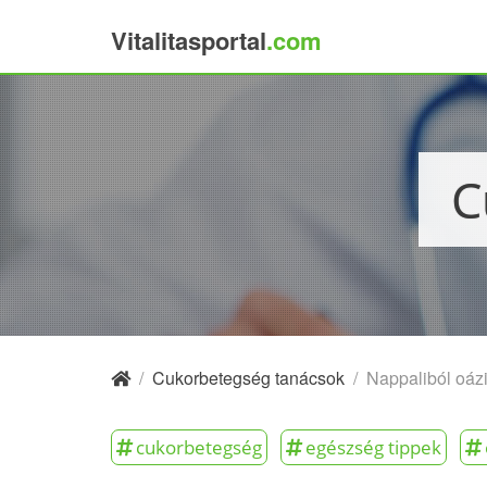
Vitalitasportal
.com
×
/
Cukorbetegség tanácsok
/
Nappaliból oáz
cukorbetegség
egészség tippek