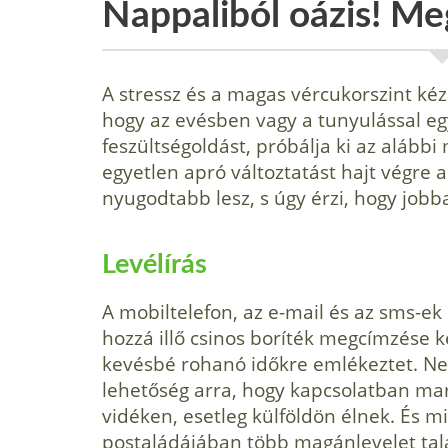
Nappaliból oázis! M
A stressz és a magas vércukorszint ké
hogy az evésben vagy a tunyulással e
feszültségoldást, próbálja ki az alább
egyetlen apró változta­tást hajt végre a
nyugodtabb lesz, s úgy érzi, hogy jobb
Levélírás
A mobiltelefon, az e-mail és az sms-ek 
hozzá illő csinos boríték megcímzése k
kevésbé rohanó időkre emlékeztet. Nem
lehetőség arra, hogy kapcsolatban mara
vidéken, esetleg külföldön élnek. És m
pos­taládájában több magánlevelet talá