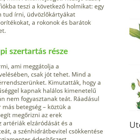
iókba teszi a következő holmikat: egy
 tud írni, üdvözlőkártyákat
borítékokat, a rokonok és barátok
et.
pi szertartás része
rmi, ami meggátolja a
lésé­ben, csak jót tehet. Mind a
érrendszerün­ket. Kimutatták, hogy a
nűséggel kapnak halálos kimenetelű
alán nem fogyasztanak teát. Ráadásul
or más betegség – köztük a
 segít megőrizni az erek
 artériák elzáródását és a
Ut
teát, a szénhidrátbevitel csökkentése
­giamentes édesítőszert.