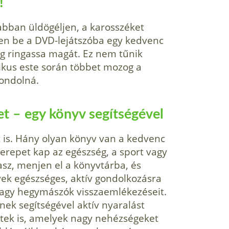
!
abban üldögéljen, a karosszéket
yen be a DVD-lejátszóba egy kedvenc
gig ringassa magát. Ez nem tűnik
kus este során többet mozog a
gondolná.
 – egy könyv segítségé­vel
 is. Hány olyan könyv van a kedvenc
e­repet kap az egészség, a sport vagy
asz, menjen el a könyvtárba, és
yek egészséges, aktív gondolkozásra
vagy hegymászók visszaemlékezéseit.
ynek segítségével aktív nyaralást
etek is, amelyek nagy nehézsége­ket