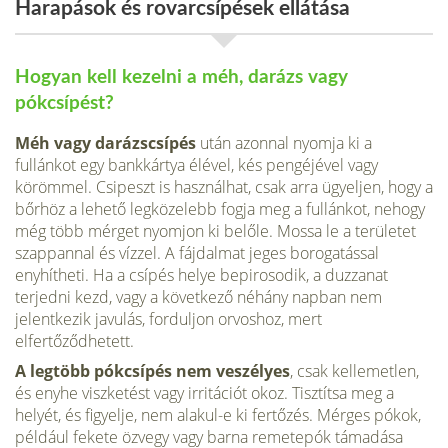
Harapások és rovarcsípések ellátása
Hogyan kell kezelni a méh, darázs vagy
pókcsípést?
Méh vagy darázscsípés
után azonnal nyomja ki a
fullánkot egy bankkártya élével, kés pengéjével vagy
körömmel. Csipeszt is használhat, csak arra ügyeljen, hogy a
bőrhöz a lehető legközelebb fogja meg a fullánkot, nehogy
még több mérget nyomjon ki belőle. Mossa le a területet
szappannal és vízzel. A fájdalmat jeges borogatással
enyhítheti. Ha a csípés helye bepirosodik, a duzzanat
terjedni kezd, vagy a következő néhány napban nem
jelentkezik javulás, forduljon orvoshoz, mert
elfertőződhetett.
A legtöbb pókcsípés nem veszélyes
, csak kellemetlen,
és enyhe viszketést vagy irritációt okoz. Tisztítsa meg a
helyét, és figyelje, nem alakul-e ki fertőzés. Mérges pókok,
például fekete özvegy vagy barna remetepók támadása