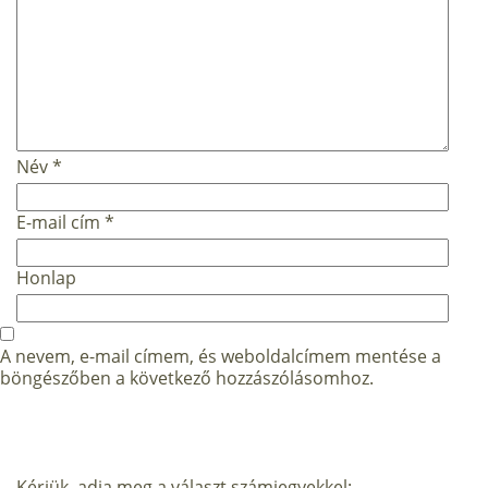
Név
*
E-mail cím
*
Honlap
A nevem, e-mail címem, és weboldalcímem mentése a
böngészőben a következő hozzászólásomhoz.
Kérjük, adja meg a választ számjegyekkel: