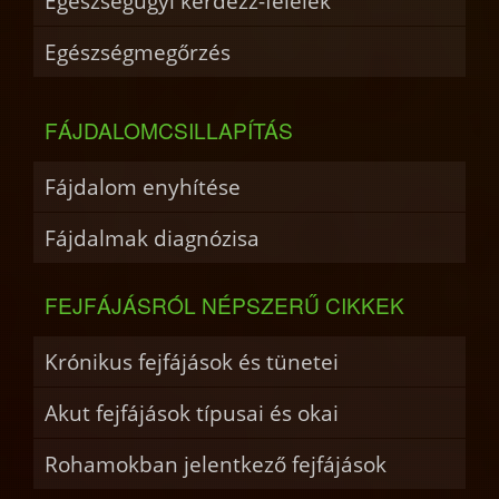
Egészségügyi kérdezz-felelek
Egészségmegőrzés
FÁJDALOMCSILLAPÍTÁS
Fájdalom enyhítése
Fájdalmak diagnózisa
FEJFÁJÁSRÓL NÉPSZERŰ CIKKEK
Krónikus fejfájások és tünetei
Akut fejfájások típusai és okai
Rohamokban jelentkező fejfájások