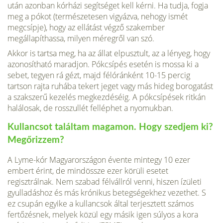
után azonban kórházi segítséget kell kérni. Ha tudja, fogja
meg a pókot (természetesen vigyázva, nehogy ismét
megcsípje), hogy az ellátást végző szakember
megállapíthassa, milyen méregről van szó.
Akkor is tartsa meg, ha az állat elpusztult, az a lényeg, hogy
azonosítható maradjon. Pókcsípés esetén is mossa ki a
sebet, tegyen rá gézt, majd félóránként 10-15 percig
tartson rajta ruhába tekert jeget vagy más hideg borogatást
a szakszerű kezelés megkezdéséig. A pókcsípések ritkán
halálosak, de rosszullét felléphet a nyomukban.
Kullancsot találtam magamon. Hogy szedjem ki?
Megőrizzem?
A Lyme-kór Magyarországon évente mintegy 10 ezer
embert érint, de mindössze ezer körüli esetet
regisztrálnak. Nem szabad félvállról venni, hiszen ízületi
gyulladáshoz és más krónikus betegségekhez vezethet. S
ez csupán egyike a kullancsok által terjesztett számos
fertőzésnek, melyek közül egy másik igen súlyos a kora