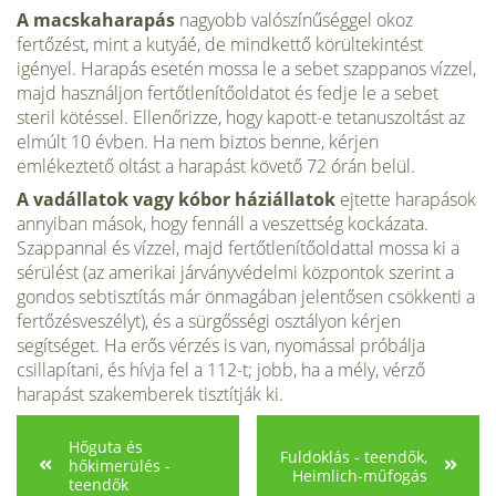
A macskaharapás
nagyobb valószínűséggel okoz
fertőzést, mint a kutyáé, de mindkettő körültekintést
igényel. Harapás esetén mossa le a sebet szappanos vízzel,
majd használjon fertőtlenítőoldatot és fedje le a sebet
steril kötéssel. Ellenőrizze, hogy kapott-e tetanuszoltást az
elmúlt 10 évben. Ha nem biztos benne, kérjen
emlékeztető oltást a harapást követő 72 órán belül.
A vadállatok vagy kóbor háziállatok
ejtette harapások
annyiban mások, hogy fennáll a veszettség kockázata.
Szappannal és vízzel, majd fertőtlenítőoldattal mossa ki a
sérülést (az amerikai járványvédelmi központok szerint a
gondos sebtisztítás már önmagában jelentősen csökkenti a
fertőzésveszélyt), és a sürgősségi osztályon kérjen
segítséget. Ha erős vérzés is van, nyomással próbálja
csillapítani, és hívja fel a 112-t; jobb, ha a mély, vérző
harapást szakemberek tisztítják ki.
Hőguta és
Fuldoklás - teendők,
hőkimerülés -
Heimlich-műfogás
teendők