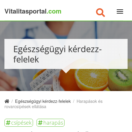
Vitalitasportal
.com
×
Egészségügyi kérdezz-
felelek
/
Egészségügyi kérdezz-felelek
/
Harapások és
rovarcsípések ellátása
csípések
harapás