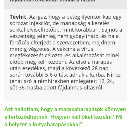
Tévhit.
Az igaz, hogy a beteg ilyenkor kap egy
sorozat injekciót, de manapság a kezelés
sokkal elviselhe­tőbb, mint korábban. Sajnos a
veszettség jelenleg nem gyógyítható, és ha a
fertőzés elterjedt a szerve­zetben, majdnem
mindig végzetes. A vakcina a vírus
megfékezését célozza, és alkalmazását minél
előbb meg kell kezdeni. Az első a harapás
után esedékes, majd a következő 28 nap
során további 5-6 oltást adnak a karba. Nincs
tehát szó a rémhírekben emle­getett 12, 24,
sőt 36, hasba adott fájdalmas oltásról.
Azt hallottam, hogy a macskaharapások könnyen
elfertőződhetnek. Hogyan kell őket kezelni? Mi
a helyzet a kutyaharapásokkal?