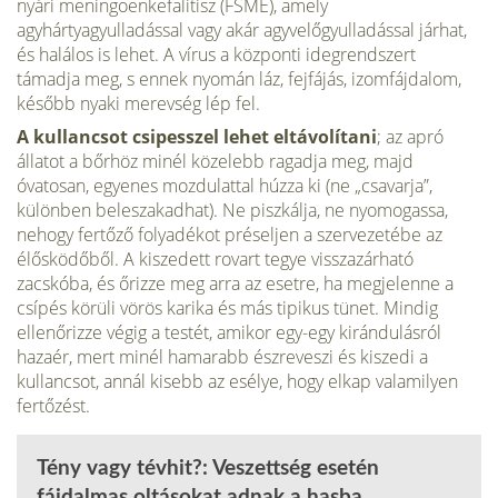
nyári meningoenkefalitisz (FSME), amely
agyhártyagyulladással vagy akár agyvelőgyulladással járhat,
és halálos is lehet. A vírus a központi idegrendszert
támadja meg, s ennek nyomán láz, fejfájás, izomfájdalom,
később nyaki merevség lép fel.
A kullancsot csipesszel lehet eltávolítani
; az apró
állatot a bőrhöz minél közelebb ragadja meg, majd
óvatosan, egyenes mozdulattal húzza ki (ne „csavarja”,
különben beleszakadhat). Ne piszkálja, ne nyomogassa,
nehogy fertőző folyadékot préseljen a szervezetébe az
élősködőből. A kiszedett rovart tegye visszazárható
zacskóba, és őrizze meg arra az esetre, ha megjelenne a
csípés körüli vörös karika és más tipikus tünet. Mindig
ellenőrizze végig a testét, amikor egy-egy kirándulásról
hazaér, mert minél hamarabb észreveszi és kiszedi a
kullancsot, annál kisebb az esélye, hogy elkap valamilyen
fertőzést.
Tény vagy tévhit?: Veszettség esetén
fájdalmas oltásokat adnak a hasba