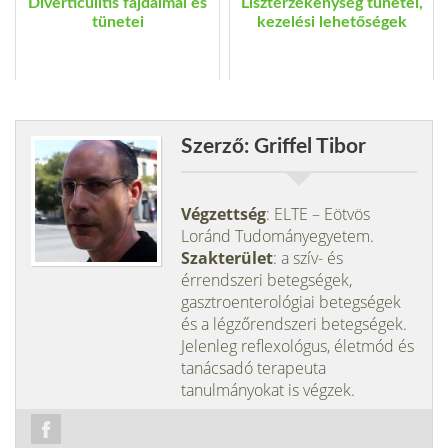
Diverticulitis fájdalmai és
Lisztérzékenység tünetei,
tünetei
kezelési lehetőségek
Szerző: Griffel Tibor
Végzettség
: ELTE – Eötvös
Loránd Tudományegyetem.
Szakterület
: a szív- és
érrendszeri betegségek,
gasztroenterológiai betegségek
és a légzőrendszeri betegségek.
Jelenleg reflexológus, életmód és
tanácsadó terapeuta
tanulmányokat is végzek.