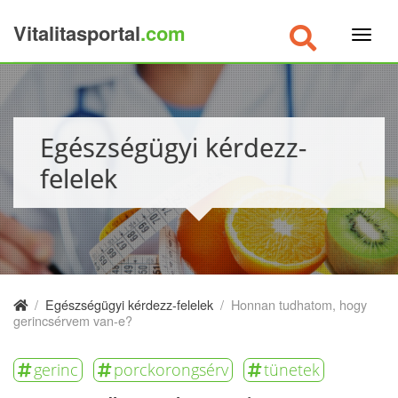
Vitalitasportal
.com
×
Egészségügyi kérdezz-
felelek
/
Egészségügyi kérdezz-felelek
/
Honnan tudhatom, hogy
gerincsérvem van-e?
gerinc
porckorongsérv
tünetek