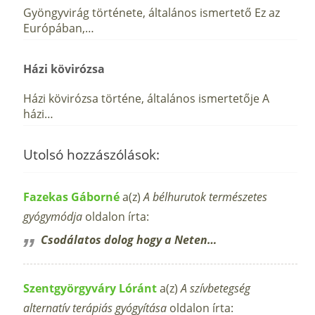
Gyöngyvirág története, általános ismertető Ez az
Európában,…
Házi kövirózsa
Házi kövirózsa történe, általános ismertetője A
házi…
Utolsó hozzászólások:
Fazekas Gáborné
a(z)
A bélhurutok természetes
gyógymódja
oldalon írta:
Csodálatos dolog hogy a Neten…
Szentgyörgyváry Lóránt
a(z)
A szívbetegség
alternatív terápiás gyógyítása
oldalon írta: