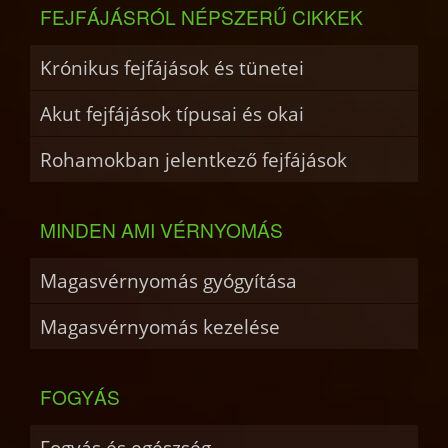
FEJFÁJÁSRÓL NÉPSZERŰ CIKKEK
Krónikus fejfájások és tünetei
Akut fejfájások típusai és okai
Rohamokban jelentkező fejfájások
MINDEN AMI VÉRNYOMÁS
Magasvérnyomás gyógyítása
Magasvérnyomás kezelése
FOGYÁS
Fogyás és egészség