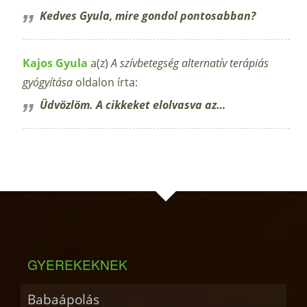
Kedves Gyula, mire gondol pontosabban?
Kajos Gyula
a(z)
A szívbetegség alternatív terápiás
gyógyítása
oldalon írta:
Üdvözlöm. A cikkeket elolvasva az…
GYEREKEKNEK
Babaápolás