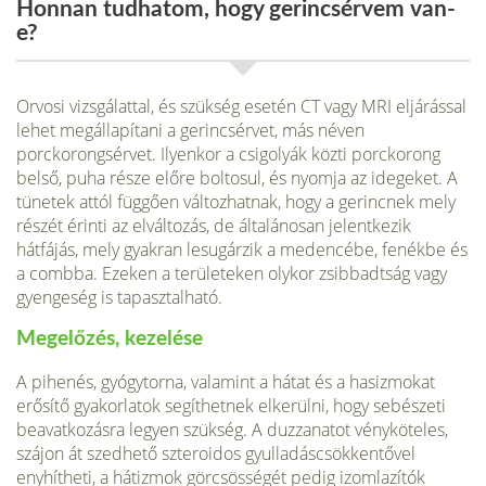
Honnan tudhatom, hogy gerincsérvem van-
e?
Orvosi vizsgálattal, és szükség esetén CT vagy MRI eljárással
lehet megállapítani a gerincsérvet, más néven
porckorongsérvet. Ilyenkor a csigolyák közti porckorong
belső, puha része előre boltosul, és nyomja az idegeket. A
tünetek attól függően változhatnak, hogy a gerincnek mely
részét érinti az elváltozás, de általánosan jelentkezik
hátfájás, mely gyakran lesugárzik a medencébe, fenékbe és
a combba. Ezeken a területeken olykor zsibbadtság vagy
gyengeség is tapasztalható.
Megelőzés, kezelése
A pihenés, gyógytorna, valamint a hátat és a hasizmokat
erősítő gyakorlatok segíthetnek elkerülni, hogy sebészeti
beavatkozásra legyen szükség. A duzzanatot vényköteles,
szájon át szedhető szteroidos gyulladáscsökkentővel
enyhítheti, a hátizmok görcsösségét pedig izomlazítók