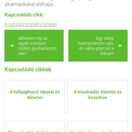
alkalmazásával oldhatja.
Kapcsolódó cikk:
A porckorongsérv tünetei
Időnként fáj az
Egy ideje
egyik ízületem.
hasmenésem van,
Ízületi gyulladásom
és néha görcsöl a
van?
hasam
Kapcsolódó cikkek
A hólyaghurut típusai és
A kiszáradás tünetei és
tünetei
kezelése