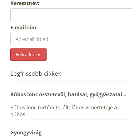
Keresztnév:
E-mail cím:
Legfrissebb cikkek:
Búbos lonc összetevői, hatásai, gyógyászatai…
Búbos lonc története, általános ismertetője A
búbos…
Gyöngyvirág