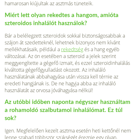
hamarosan kiújultak az asztmás tüneteik.
Miért lett olyan rekedtes a hangom, amióta
szteroidos inhalálót használok?
Bár a belélegzett szteroidok sokkal biztonságosabbak a
szájon át szedetteknél, lehetnek bizonyos nem kívánt
mellékhatásaik, például a
rekedtség
és a hang egyéb
változásai. Az ön esetében a szteroid a jelek szerint
meggyengítette a gégefő izmait, és ezzel szteroidinhalálás
kiváltotta gégefőgyulladást okozott. Az inhaláló
használatának abbahagyása után vissza kell térnie az
eredeti hangjának is. De ne hagyja abba az inhaláló
használatát az orvosa jóváhagyása nélkül!
Az utóbbi időben naponta négyszer használtam
a rohamoldó szalbutamol inhalálómat. Ez túl
sok?
Igen. Megfelelően kezelt asztma esetén heti kettőnél nem
lenne szabad többször szükségét éreznie egy olyan,