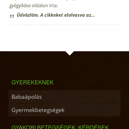
gyógyítása
oldalon írta:
Üdvözlöm. A cikkeket elolvasva az…
GYEREKEKNEK
Babaápolás
Gyermekbetegségek
GYAKORI BETEGSÉGEK, KÉRDÉSEK