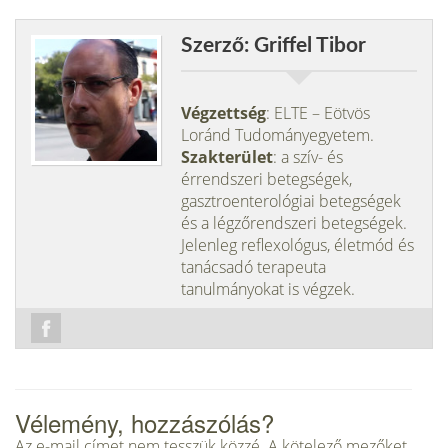
Szerző: Griffel Tibor
Végzettség
: ELTE – Eötvös
Loránd Tudományegyetem.
Szakterület
: a szív- és
érrendszeri betegségek,
gasztroenterológiai betegségek
és a légzőrendszeri betegségek.
Jelenleg reflexológus, életmód és
tanácsadó terapeuta
tanulmányokat is végzek.
Vélemény, hozzászólás?
Az e-mail címet nem tesszük közzé.
A kötelező mezőket