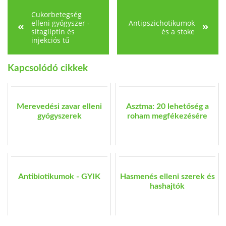
Cukorbetegség
elleni gyógyszer -
Antipszichotikumok
sitagliptin és
és a stoke
injekciós tű
Kapcsolódó cikkek
Merevedési zavar elleni
Asztma: 20 lehetőség a
gyógyszerek
roham megfékezésére
Antibiotikumok - GYIK
Hasmenés elleni szerek és
hashajtók