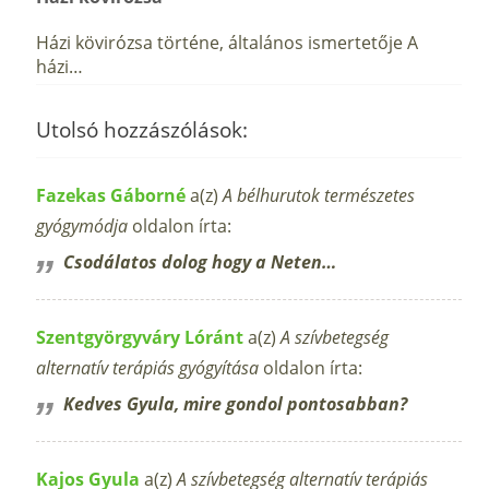
Házi kövirózsa történe, általános ismertetője A
házi…
Utolsó hozzászólások:
Fazekas Gáborné
a(z)
A bélhurutok természetes
gyógymódja
oldalon írta:
Csodálatos dolog hogy a Neten…
Szentgyörgyváry Lóránt
a(z)
A szívbetegség
alternatív terápiás gyógyítása
oldalon írta:
Kedves Gyula, mire gondol pontosabban?
Kajos Gyula
a(z)
A szívbetegség alternatív terápiás