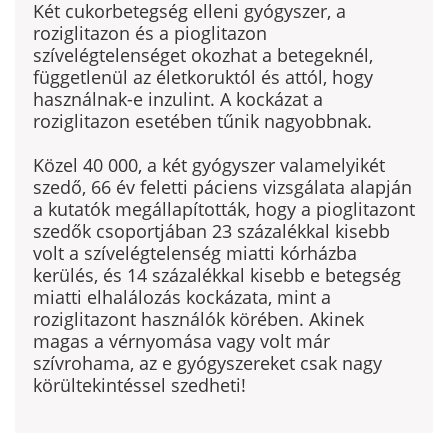
Két cukorbetegség elleni gyógyszer, a
roziglitazon és a pioglitazon
szívelégtelenséget okozhat a betegek­nél,
függetlenül az életkoruktól és attól, hogy
hasz­nálnak-e inzulint. A kockázat a
roziglitazon esetében tűnik nagyobbnak.
Közel 40 000, a két gyógyszer valamelyikét
szedő, 66 év feletti páciens vizsgálata alapján
a kutatók megállapították, hogy a pioglitazont
szedők csoportjában 23 százalékkal kisebb
volt a szívelégtelenség miatti kórházba
kerülés, és 14 szá­zalékkal kisebb e betegség
miatti elhalálozás kocká­zata, mint a
roziglitazont használók körében. Akinek
magas a vérnyomása vagy volt már
szívrohama, az e gyógyszereket csak nagy
körültekintéssel szedheti!