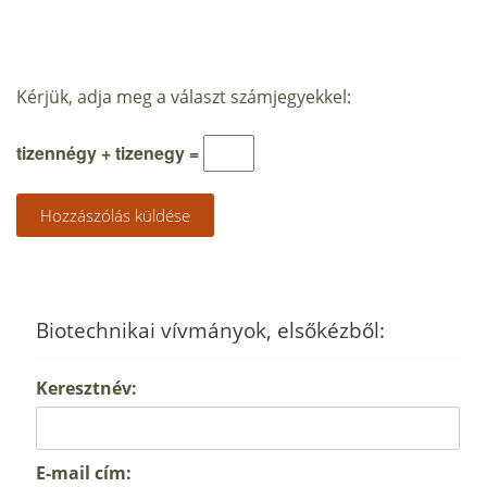
Kérjük, adja meg a választ számjegyekkel:
tizennégy + tizenegy =
Biotechnikai vívmányok, elsőkézből:
Keresztnév:
E-mail cím: