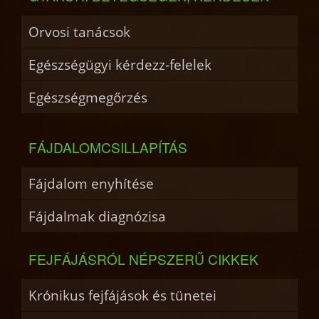
Orvosi tanácsok
Egészségügyi kérdezz-felelek
Egészségmegőrzés
FÁJDALOMCSILLAPÍTÁS
Fájdalom enyhítése
Fájdalmak diagnózisa
FEJFÁJÁSRÓL NÉPSZERŰ CIKKEK
Krónikus fejfájások és tünetei