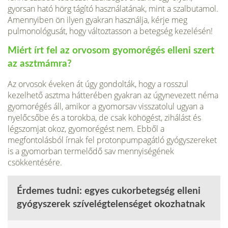
gyorsan ható hörg tágító használatának, mint a szalbutamol.
Amennyiben ön ilyen gyakran használja, kérje meg
pulmonológusát, hogy változtasson a betegség kezelésén!
Miért írt fel az orvosom gyomorégés elleni szert
az asztmámra?
Az orvosok éveken át úgy gondolták, hogy a rosszul
kezelhető asztma hátterében gyakran az úgynevezett néma
gyomorégés áll, amikor a gyomorsav visszatolul ugyan a
nyelőcsőbe és a torokba, de csak köhögést, zihálást és
légszomjat okoz, gyomorégést nem. Ebből a
megfontolásból írnak fel protonpumpagátló gyógyszereket
is a gyomorban termelődő sav mennyiségének
csökkentésére.
Érdemes tudni: egyes cukorbetegség elleni
gyógyszerek szívelégtelenséget okozhatnak