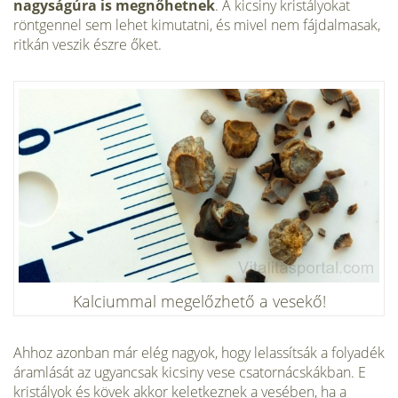
nagyságúra is megnőhetnek
. A kicsiny kristályokat
röntgennel sem lehet kimutatni, és mivel nem fájdalmasak,
ritkán veszik észre őket.
Kalciummal megelőzhető a vesekő!
Ahhoz azonban már elég nagyok, hogy lelassítsák a folyadék
áramlását az ugyancsak kicsiny vese csatornácskákban. E
kristályok és kövek akkor keletkeznek a vesében, ha a