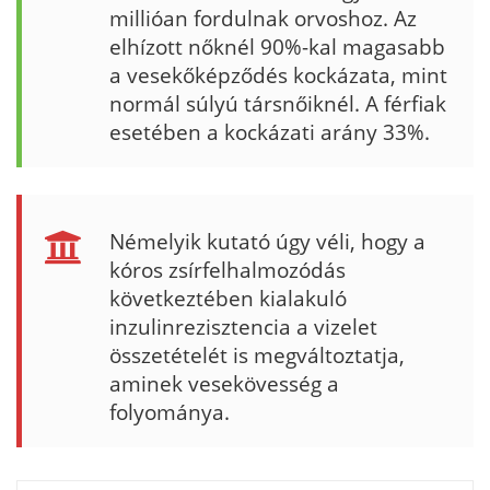
millióan fordulnak orvoshoz. Az
elhízott nőknél 90%-kal magasabb
a vesekőképződés kockázata, mint
normál súlyú társnőiknél. A férfiak
esetében a kockázati arány 33%.
Némelyik kutató úgy véli, hogy a
kóros zsírfelhalmozódás
következtében kialakuló
inzulinrezisztencia a vizelet
összetételét is megváltoztatja,
aminek vesekövesség a
folyománya.