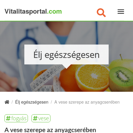
Vitalitasportal
.com
×
Élj egészségesen
/
Élj egészségesen
/
A vese szerepe az anyagcserében
fogyás
vese
A vese szerepe az anyagcserében