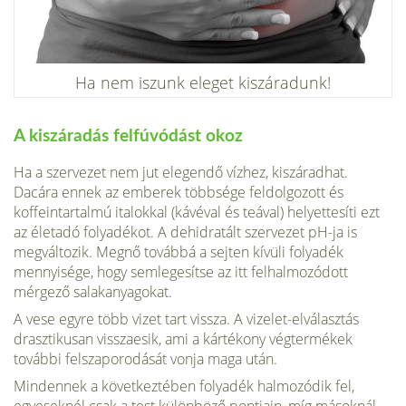
Ha nem iszunk eleget kiszáradunk!
A kiszáradás felfúvódást okoz
Ha a szervezet nem jut elegendő vízhez, kiszáradhat.
Dacára ennek az emberek többsége feldolgozott és
koffeintartalmú italokkal (kávéval és teával) helyettesíti ezt
az életadó folyadékot. A dehidratált szervezet pH-ja is
megváltozik. Megnő továbbá a sejten kívüli folyadék
mennyisége, hogy semlegesítse az itt felhalmozódott
mérgező salakanyagokat.
A vese egyre több vizet tart vissza. A vizelet-elválasztás
drasztikusan visszaesik, ami a kártékony végtermékek
további felszaporodását vonja maga után.
Mindennek a következtében folyadék halmozódik fel,
egyeseknél csak a test különböző pontjain, míg másoknál