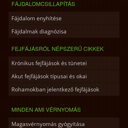
FÁJDALOMCSILLAPÍTÁS
Fájdalom enyhítése
Fájdalmak diagnózisa
FEJFÁJÁSRÓL NÉPSZERŰ CIKKEK
Krónikus fejfájások és tünetei
Akut fejfájások típusai és okai
Rohamokban jelentkező fejfájások
MINDEN AMI VÉRNYOMÁS
Magasvérnyomás gyógyítása