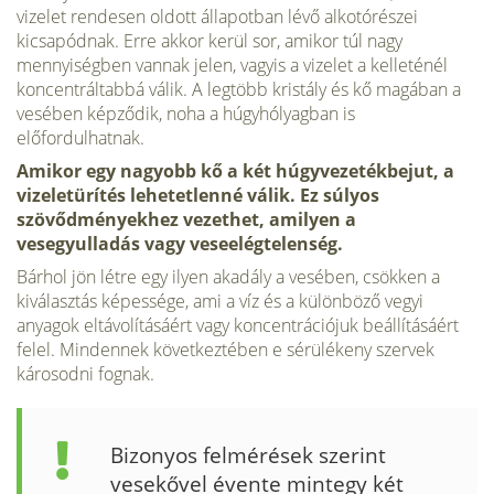
vizelet rendesen oldott állapotban lévő alkotórészei
kicsapódnak. Erre akkor kerül sor, amikor túl nagy
mennyiségben vannak jelen, vagyis a vizelet a kelleténél
koncentráltabbá válik. A legtöbb kristály és kő magában a
vesében képződik, noha a húgyhólyagban is
előfordulhatnak.
Amikor egy nagyobb kő a két húgyvezetékbejut, a
vizeletürítés lehetetlenné válik. Ez súlyos
szövődményekhez vezethet, amilyen a
vesegyulladás vagy veseelégtelenség.
Bárhol jön létre egy ilyen akadály a vesében, csökken a
kiválasztás képessége, ami a víz és a különböző vegyi
anyagok eltávolításáért vagy koncentrációjuk beállításáért
felel. Mindennek következtében e sérülékeny szervek
károsodni fognak.
Bizonyos felmérések szerint
vesekővel évente mintegy két