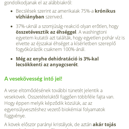
gondolkodjanak el az alábbiakról:
Becslések szerint az amerikaiak 75%-a
krónikus
vízhiányban
szenved.
37%-uknál a szomjúság-reakció olyan erőtlen, hogy
összetévesztik az éhséggel
. A washingtoni
egyetem kutatói azt találták, hogy egyetlen pohár víz is
elvette az éjszakai éhséget a kísérletben szereplő
fogyókúrázók csaknem 100%-ánál.
Még az enyhe dehidratáció is 3%-kal
lecsökkenti az anyagcserét
.
A vesekövesség intő jel!
A vese eltömődésének további tünetét jelentik a
vesekövek. Összetételüktől függően többféle fajta van.
Hogy éppen melyik képződik közülük, az az
egyensúlyvesztéshez vezető biokémiai folyamatok
függvénye.
A kövek először parányi kristályok, de aztán
akár tojás