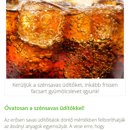
Kerüljük a szénsavas üdítőket, inkább frissen
facsart gyümölcslevet igyunk!
Óvatosan a szénsavas üdítőkkel!
Az erősen savas üdítőitalok döntő mértékben felboríthatják
az ásványi anyagok egyensúlyát. A vese erre, hogy