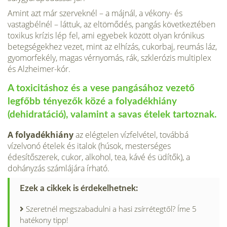
Amint azt már szerveknél – a májnál, a vékony- és
vastagbélnél – láttuk, az eltömődés, pangás következtében
toxikus krízis lép fel, ami egyebek között olyan krónikus
betegségekhez vezet, mint az elhízás, cukorbaj, reumás láz,
gyomorfekély, magas vérnyomás, rák, szklerózis multiplex
és Alzheimer-kór.
A toxicitáshoz és a vese pangásához vezető
legfőbb tényezők közé a folyadékhiány
(dehidratáció), valamint a savas ételek tartoznak.
A folyadékhiány
az elégtelen vízfelvétel, továbbá
vízelvonó ételek és italok (húsok, mesterséges
édesítőszerek, cukor, alkohol, tea, kávé és üdítők), a
dohányzás számlájára írható.
Ezek a cikkek is érdekelhetnek:
Szeretnél megszabadulni a hasi zsírrétegtől? Íme 5
hatékony tipp!