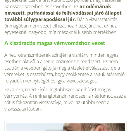
az összes szervben és szövetben. Ez
az ödémának
nevezett, puffadással és felfúvódással járó állapot
további súlygyarapodással jár.
Bár a vízvisszatartás
önmagában nem vezet elhízáshoz, hozzájárulhat ehhez,
egyeseknél nagyobb, míg másoknál kisebb mértékben.
A kiszáradás magas vérnyomáshoz vezet
A neurotranszmitterek szintjén a vízhiány minden egyes
esetben aktiválja a renin-anziotenzin rendszert. Ez nem
csupán a vesében gátolja meg a vizelet-elválasztást, de a
vérereket is összehúzza, hogy csökkentse a rajtuk átáramló
folyadék mennyiségét és így a vízveszteséget.
Ez az oka, miért kíséri legtöbbször az elhízást magas
vérnyomás. A reninangiotenzin rendszer a nátriumot, azaz a
sót is fokozottan visszaszívja, mivel az utóbbi segít a
vízvisszatartásban.