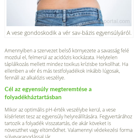
A vese gondoskodik a vér sav-bázis egyensúlyáról.
Amennyiben a szervezet belső környezete a savasság felé
mozdul el, felmerül az acidózis kockázata. Helytelen
táplálkozás mellett mindez toxikus krízisbe torkollhat. Ha
ellenben a vér és más testfolyadékok inkább lúgosak,
fennáll az alkalózis veszélye.
Cél az egyensúly megteremtése a
folyadékháztartásban
Mikor az optimális pH-érték veszélybe kerül, a vese
kísérletet tesz az egyensúly helyreállítására. Fegyvertárához
tartozik a folyadék visszatartás, de akár köveket is
növeszthet vagy eltömődhet. Valamennyi védekezési forma
súlygyarapodással jár.