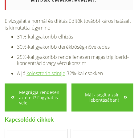
E vizsgálat a normál és diétás üdítők további káros hatásait
is kimutatta, úgymint:
31%-kal gyakoribb elhízás
30%-kal gyakoribb derékbőség-növekedés
25%-kal gyakoribb rendellenesen magas triglicerid-
koncentráció vagy vércukorszint
A jó
koleszterin szintje
32%-kal csökken
Megrágja rendesen
Máj - segít a zsír
az ételt? Fogyhat is
lebontásában!
vele!
Kapcsolódó cikkek