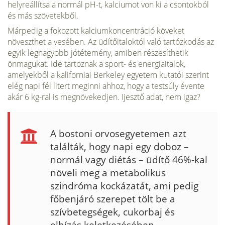
helyreállítsa a normál pH-t, kalciumot von ki a csontokból
és más szövetekből.
Márpedig a fokozott kalciumkoncentráció köveket
növeszthet a vesében. Az üdítőitaloktól való tartózkodás az
egyik legnagyobb jótétemény, amiben részesíthetik
önmagukat. Ide tartoznak a sport- és energiaitalok,
amelyekből a kaliforniai Berkeley egyetem kutatói szerint
elég napi fél litert meginni ahhoz, hogy a testsúly évente
akár 6 kg-ral is megnövekedjen. Ijesztő adat, nem igaz?
A bostoni orvosegyetemen azt
találták, hogy napi egy doboz –
normál vagy diétás – üdítő 46%-kal
növeli meg a metabolikus
szindróma kockázatát, ami pedig
főbenjáró szerepet tölt be a
szívbetegségek, cukorbaj és
elhízás keletkezésében.