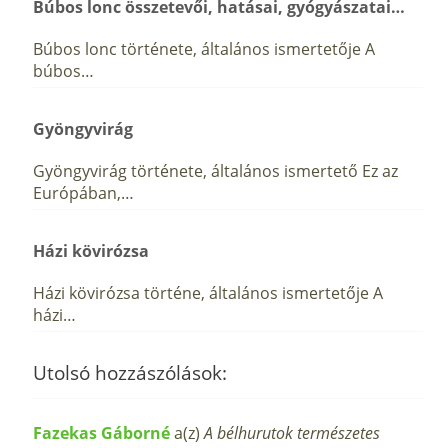
Búbos lonc összetevői, hatásai, gyógyászatai…
Búbos lonc története, általános ismertetője A
búbos…
Gyöngyvirág
Gyöngyvirág története, általános ismertető Ez az
Európában,…
Házi kövirózsa
Házi kövirózsa történe, általános ismertetője A
házi…
Utolsó hozzászólások:
Fazekas Gáborné
a(z)
A bélhurutok természetes