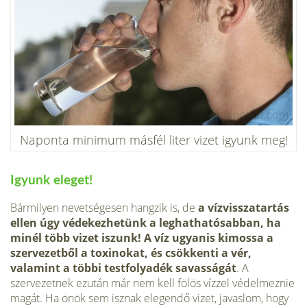
Naponta minimum másfél liter vizet igyunk meg!
Igyunk eleget!
Bármilyen nevetségesen hangzik is, de
a vízvisszatartás
ellen úgy védekezhetünk a leghathatósabban, ha
minél több vizet iszunk! A víz ugyanis kimossa a
szervezetből a toxinokat, és csökkenti a vér,
valamint a többi testfolyadék savasságát
. A
szervezetnek ezután már nem kell fölös vízzel védelmeznie
magát. Ha önök sem isznak elegendő vizet, javaslom, hogy